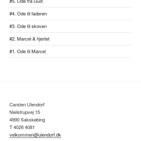
#5. Ode fra Gud
#4. Ode til faderen
#3. Ode til skoven
#2. Marcel & hjertet
#1. Ode til Marcel
Carsten Ulendorf
Nielstrupvej 15
4990 Sakskøbing
T 4026 4081
velkommen@ulendorf.dk