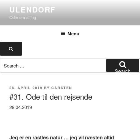
Skip
ULENDORF
to
Oder om alting
content
Menu
Search
Search
for:
Search
POSTED
28. APRIL 2019
BY
CARSTEN
ON
#31. Ode til den rejsende
28.04.2019
Jeg er en rastløs natur … jeg vil næsten altid