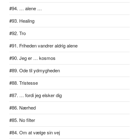
#94. … alene …
#93. Healing
#92. Tro
#91. Friheden vandrer aldrig alene
#90. Jeg er … kosmos
#89. Ode til ydmygheden
#88. Tristesse
#87. … fordi jeg elsker dig
#86. Nærhed
#85. No filter
#84. Om at vælge sin vej