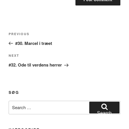
Post
Previous
PREVIOUS
navigation
Post
#30. Marcel i træet
Next
NEXT
Post
#32. Ode til verdens herrer
SØG
Search
for:
Search