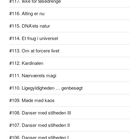
#117. Ikke for tøsedrenge
#116. Alting er nu
#115. DNA’ets natur
#114. Et fnug i universet
#113. Om at forcere livet
#112. Kardinalen
#111. Nærværets magi
#110. Ligegyldigheden … genbesøgt
#109. Møde med kaos
#108. Danser med stilheden III
#107. Danser med stilheden II
#106. Danser med stilheden I