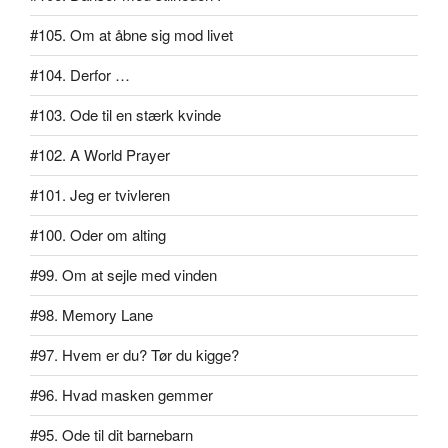
#105. Om at åbne sig mod livet
#104. Derfor …
#103. Ode til en stærk kvinde
#102. A World Prayer
#101. Jeg er tvivleren
#100. Oder om alting
#99. Om at sejle med vinden
#98. Memory Lane
#97. Hvem er du? Tør du kigge?
#96. Hvad masken gemmer
#95. Ode til dit barnebarn