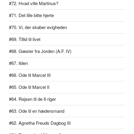
#72. Hvad ville Martinus?
#71. Det lille bitte hjerte
#70. Vi, der skaber evigheden
#69. Tillid til livet
#68. Gæster fra Jorden (A.F. IV)
#67. Ilden
#66. Ode til Marcel III
#65. Ode til Marcel II
#64. Rejsen til de 6 riger
#63. Ode til en hædersmand
#62. Agnetha Freuds Dagbog III