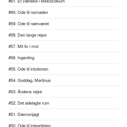
#61. Et værelse i Mesozoikum
#60. Ode til nomaden
#59. Ode til nærværet
#58. Den lange rejse
#57. Mit liv i mol
#56. Ingenting
#55. Ode til intutionen
#54. Goddag, Martinus
#53. Åndens rejse
#52. Det ødelagte rum
#51. Dæmonjagt
#50. Ode til integriteten