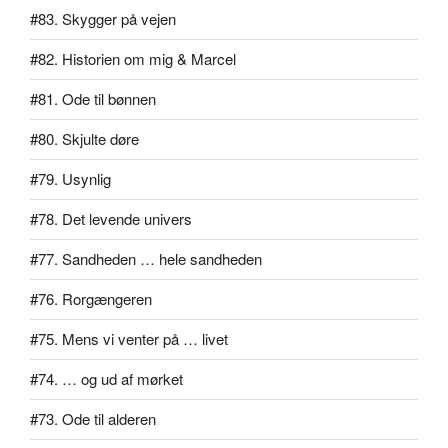
#83. Skygger på vejen
#82. Historien om mig & Marcel
#81. Ode til bønnen
#80. Skjulte døre
#79. Usynlig
#78. Det levende univers
#77. Sandheden … hele sandheden
#76. Rorgængeren
#75. Mens vi venter på … livet
#74. … og ud af mørket
#73. Ode til alderen