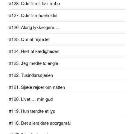
#128. Ode til mit liv i limbo
#127. Ode til mådeholdet
#126. Aldrig lykkeligere …
#125. Om at rejse let
#124. Rørt af kærligheden
#123. Jeg mødte to engle
#122. Tusindårssjælen
#121. Sjæle rejser om natten
#120. Livet … min gud
#119. Hun tændte et lys
#118. Det allersidste spørgsmål