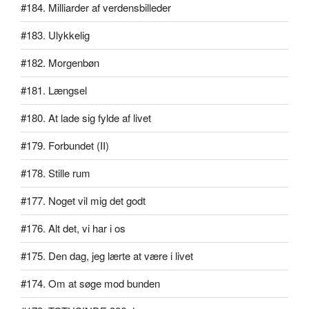
#184. Milliarder af verdensbilleder
#183. Ulykkelig
#182. Morgenbøn
#181. Længsel
#180. At lade sig fylde af livet
#179. Forbundet (II)
#178. Stille rum
#177. Noget vil mig det godt
#176. Alt det, vi har i os
#175. Den dag, jeg lærte at være i livet
#174. Om at søge mod bunden