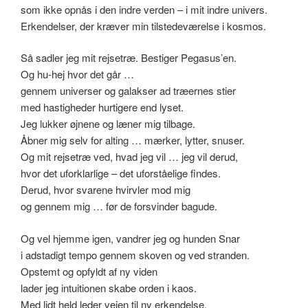
som ikke opnås i den indre verden – i mit indre univers.
Erkendelser, der kræver min tilstedeværelse i kosmos.
Så sadler jeg mit rejsetræ. Bestiger Pegasus’en.
Og hu-hej hvor det går …
gennem universer og galakser ad træernes stier
med hastigheder hurtigere end lyset.
Jeg lukker øjnene og læner mig tilbage.
Åbner mig selv for alting … mærker, lytter, snuser.
Og mit rejsetræ ved, hvad jeg vil … jeg vil derud,
hvor det uforklarlige – det uforståelige findes.
Derud, hvor svarene hvirvler mod mig
og gennem mig … før de forsvinder bagude.
Og vel hjemme igen, vandrer jeg og hunden Snar
i adstadigt tempo gennem skoven og ved stranden.
Opstemt og opfyldt af ny viden
lader jeg intuitionen skabe orden i kaos.
Med lidt held leder vejen til ny erkendelse.