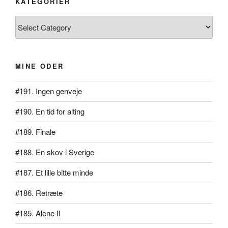
KATEGORIER
Kategorier
MINE ODER
#191. Ingen genveje
#190. En tid for alting
#189. Finale
#188. En skov i Sverige
#187. Et lille bitte minde
#186. Retræte
#185. Alene II