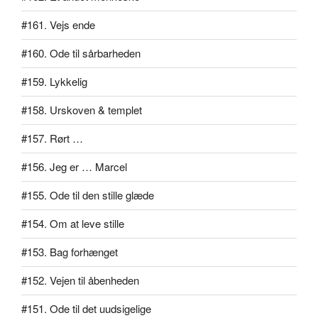
#161. Vejs ende
#160. Ode til sårbarheden
#159. Lykkelig
#158. Urskoven & templet
#157. Rørt …
#156. Jeg er … Marcel
#155. Ode til den stille glæde
#154. Om at leve stille
#153. Bag forhænget
#152. Vejen til åbenheden
#151. Ode til det uudsigelige