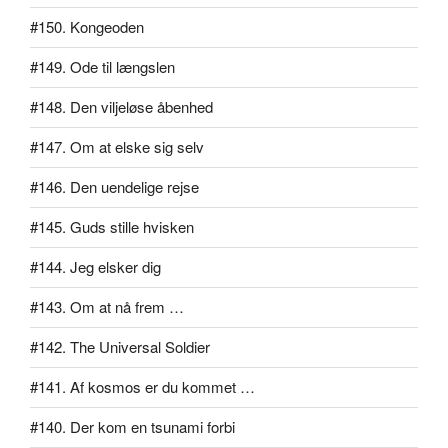
#150. Kongeoden
#149. Ode til længslen
#148. Den viljeløse åbenhed
#147. Om at elske sig selv
#146. Den uendelige rejse
#145. Guds stille hvisken
#144. Jeg elsker dig
#143. Om at nå frem …
#142. The Universal Soldier
#141. Af kosmos er du kommet …
#140. Der kom en tsunami forbi