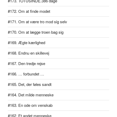
#173. TOTUSINDE.386 dage
#172. Om at finde modet
#171. Om at være tro mod sig selv
#170. Om at lægge troen bag sig
#169. Ægte kærlighed
#168. Endnu en skillevej
#167. Den tredje rejse
#166. … forbundet …
#165. Det, der føles sandt
#164. Det milde menneske
#163. En ode om venskab
#162. Et andet menneske