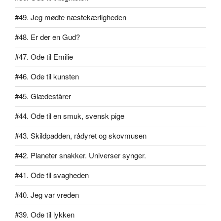
#49. Jeg mødte næstekærligheden
#48. Er der en Gud?
#47. Ode til Emilie
#46. Ode til kunsten
#45. Glædestårer
#44. Ode til en smuk, svensk pige
#43. Skildpadden, rådyret og skovmusen
#42. Planeter snakker. Universer synger.
#41. Ode til svagheden
#40. Jeg var vreden
#39. Ode til lykken