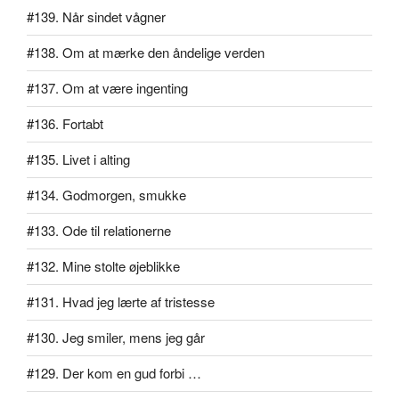
#139. Når sindet vågner
#138. Om at mærke den åndelige verden
#137. Om at være ingenting
#136. Fortabt
#135. Livet i alting
#134. Godmorgen, smukke
#133. Ode til relationerne
#132. Mine stolte øjeblikke
#131. Hvad jeg lærte af tristesse
#130. Jeg smiler, mens jeg går
#129. Der kom en gud forbi …