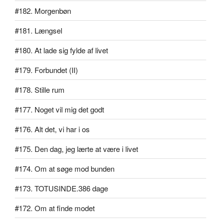
#182. Morgenbøn
#181. Længsel
#180. At lade sig fylde af livet
#179. Forbundet (II)
#178. Stille rum
#177. Noget vil mig det godt
#176. Alt det, vi har i os
#175. Den dag, jeg lærte at være i livet
#174. Om at søge mod bunden
#173. TOTUSINDE.386 dage
#172. Om at finde modet