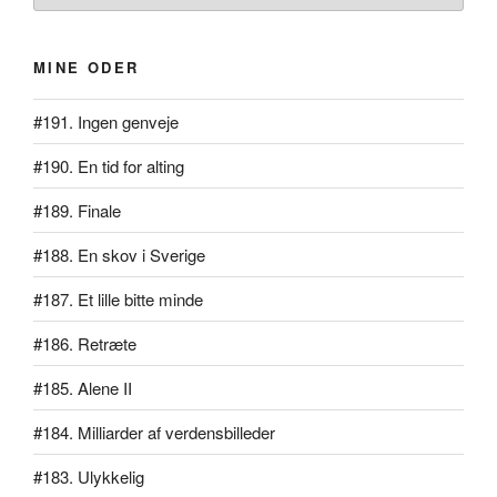
MINE ODER
#191. Ingen genveje
#190. En tid for alting
#189. Finale
#188. En skov i Sverige
#187. Et lille bitte minde
#186. Retræte
#185. Alene II
#184. Milliarder af verdensbilleder
#183. Ulykkelig