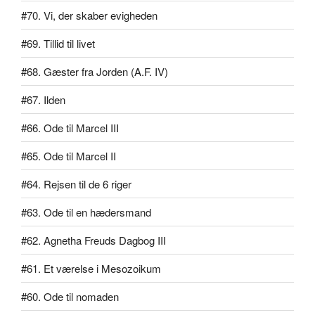
#70. Vi, der skaber evigheden
#69. Tillid til livet
#68. Gæster fra Jorden (A.F. IV)
#67. Ilden
#66. Ode til Marcel III
#65. Ode til Marcel II
#64. Rejsen til de 6 riger
#63. Ode til en hædersmand
#62. Agnetha Freuds Dagbog III
#61. Et værelse i Mesozoikum
#60. Ode til nomaden