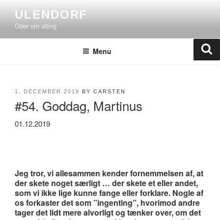
Skip
ULENDORF
to
Oder om alting
content
Se
Menu
POSTED
1. DECEMBER 2019
BY
CARSTEN
#54. Goddag, Martinus
ON
01.12.2019
Jeg tror, vi allesammen kender fornemmelsen af, at
der skete noget særligt … der skete et eller andet,
som vi ikke lige kunne fange eller forklare. Nogle af
os forkaster det som ”ingenting”, hvorimod andre
tager det lidt mere alvorligt og tænker over, om det