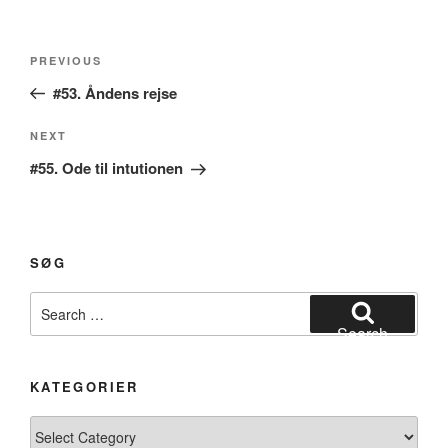
Post
Previous
PREVIOUS
navigation
Post
#53. Åndens rejse
Next
NEXT
Post
#55. Ode til intutionen
SØG
Search
for:
Search
KATEGORIER
Kategorier