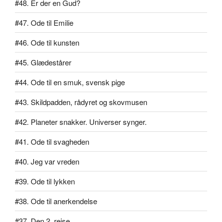
#48. Er der en Gud?
#47. Ode til Emilie
#46. Ode til kunsten
#45. Glædestårer
#44. Ode til en smuk, svensk pige
#43. Skildpadden, rådyret og skovmusen
#42. Planeter snakker. Universer synger.
#41. Ode til svagheden
#40. Jeg var vreden
#39. Ode til lykken
#38. Ode til anerkendelse
#37. Den 2. rejse