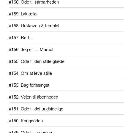
#160. Ode til sårbarheden
#159. Lykkelig
#158. Urskoven & templet
#157. Rørt …
#156. Jeg er … Marcel
#155. Ode til den stille glæde
#154. Om at leve stille
#153. Bag forhænget
#152. Vejen til åbenheden
#151. Ode til det uudsigelige
#150. Kongeoden
#149. Ode til længslen