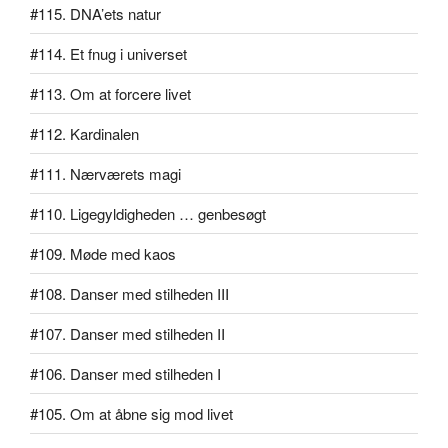
#115. DNA’ets natur
#114. Et fnug i universet
#113. Om at forcere livet
#112. Kardinalen
#111. Nærværets magi
#110. Ligegyldigheden … genbesøgt
#109. Møde med kaos
#108. Danser med stilheden III
#107. Danser med stilheden II
#106. Danser med stilheden I
#105. Om at åbne sig mod livet