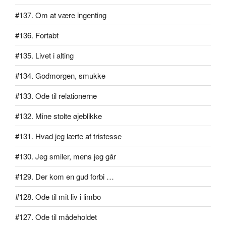
#137. Om at være ingenting
#136. Fortabt
#135. Livet i alting
#134. Godmorgen, smukke
#133. Ode til relationerne
#132. Mine stolte øjeblikke
#131. Hvad jeg lærte af tristesse
#130. Jeg smiler, mens jeg går
#129. Der kom en gud forbi …
#128. Ode til mit liv i limbo
#127. Ode til mådeholdet