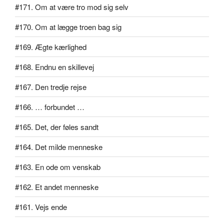
#171. Om at være tro mod sig selv
#170. Om at lægge troen bag sig
#169. Ægte kærlighed
#168. Endnu en skillevej
#167. Den tredje rejse
#166. … forbundet …
#165. Det, der føles sandt
#164. Det milde menneske
#163. En ode om venskab
#162. Et andet menneske
#161. Vejs ende