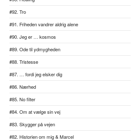
#92. Tro
#91. Friheden vandrer aldrig alene
#90. Jeg er … kosmos
#89. Ode til ydmygheden
#88. Tristesse
#87. … fordi jeg elsker dig
#86. Nærhed
#85. No filter
#84. Om at vælge sin vej
#83. Skygger på vejen
#82. Historien om mig & Marcel