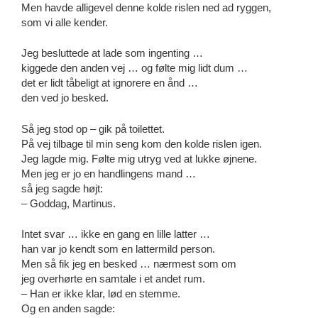
Men havde alligevel denne kolde rislen ned ad ryggen,
som vi alle kender.
Jeg besluttede at lade som ingenting …
kiggede den anden vej … og følte mig lidt dum …
det er lidt tåbeligt at ignorere en ånd …
den ved jo besked.
Så jeg stod op – gik på toilettet.
På vej tilbage til min seng kom den kolde rislen igen.
Jeg lagde mig. Følte mig utryg ved at lukke øjnene.
Men jeg er jo en handlingens mand …
så jeg sagde højt:
– Goddag, Martinus.
Intet svar … ikke en gang en lille latter …
han var jo kendt som en lattermild person.
Men så fik jeg en besked … nærmest som om
jeg overhørte en samtale i et andet rum.
– Han er ikke klar, lød en stemme.
Og en anden sagde: