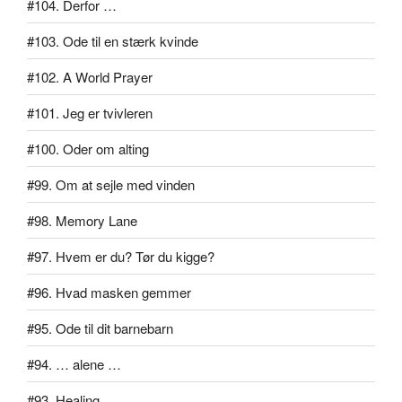
#104. Derfor …
#103. Ode til en stærk kvinde
#102. A World Prayer
#101. Jeg er tvivleren
#100. Oder om alting
#99. Om at sejle med vinden
#98. Memory Lane
#97. Hvem er du? Tør du kigge?
#96. Hvad masken gemmer
#95. Ode til dit barnebarn
#94. … alene …
#93. Healing