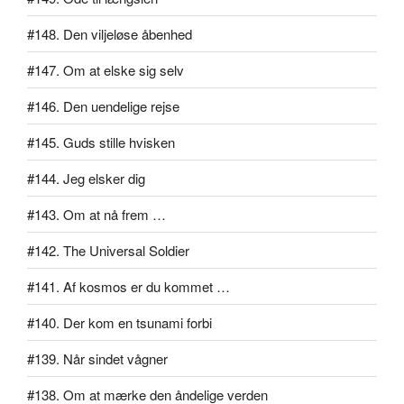
#148. Den viljeløse åbenhed
#147. Om at elske sig selv
#146. Den uendelige rejse
#145. Guds stille hvisken
#144. Jeg elsker dig
#143. Om at nå frem …
#142. The Universal Soldier
#141. Af kosmos er du kommet …
#140. Der kom en tsunami forbi
#139. Når sindet vågner
#138. Om at mærke den åndelige verden