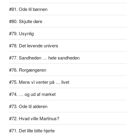
#81. Ode til bønnen
#80. Skjulte døre
#79. Usynlig
#78. Det levende univers
#77. Sandheden … hele sandheden
#76. Rorgængeren
#75. Mens vi venter på … livet
#74. … og ud af mørket
#73. Ode til alderen
#72. Hvad ville Martinus?
#71. Det lille bitte hjerte