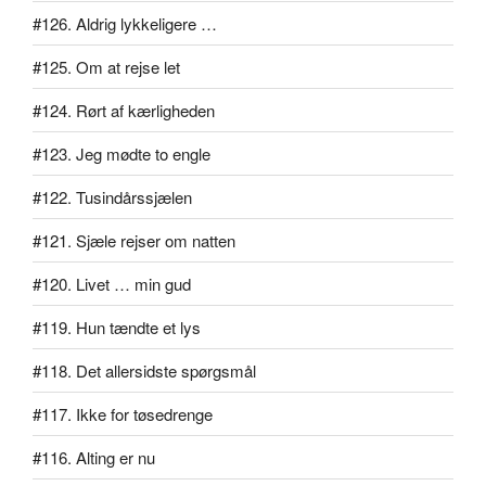
#126. Aldrig lykkeligere …
#125. Om at rejse let
#124. Rørt af kærligheden
#123. Jeg mødte to engle
#122. Tusindårssjælen
#121. Sjæle rejser om natten
#120. Livet … min gud
#119. Hun tændte et lys
#118. Det allersidste spørgsmål
#117. Ikke for tøsedrenge
#116. Alting er nu