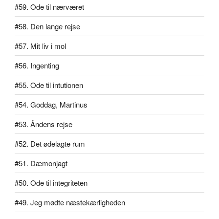
#59. Ode til nærværet
#58. Den lange rejse
#57. Mit liv i mol
#56. Ingenting
#55. Ode til intutionen
#54. Goddag, Martinus
#53. Åndens rejse
#52. Det ødelagte rum
#51. Dæmonjagt
#50. Ode til integriteten
#49. Jeg mødte næstekærligheden