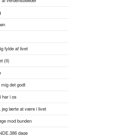
r af verdensbilleder
g
bøn
g fylde af livet
 (II)
m
 mig det godt
i har i os
jeg lærte at være i livet
øge mod bunden
NDE.386 dage