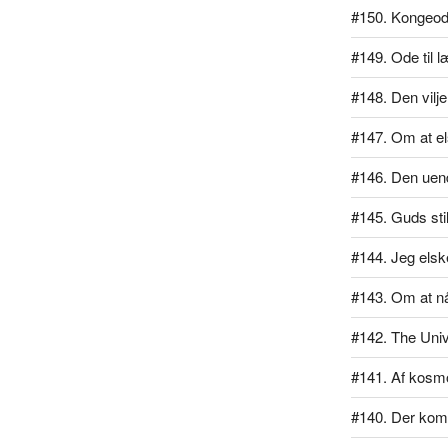
#150. Kongeo
#149. Ode til 
#148. Den vilj
#147. Om at el
#146. Den uend
#145. Guds sti
#144. Jeg elsk
#143. Om at n
#142. The Univ
#141. Af kos
#140. Der kom 