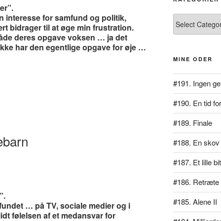
er”.
n interesse for samfund og politik,
Kategorier
 bidrager til at øge min frustration.
måde deres opgave voksen … ja det
 ikke har den egentlige opgave for øje …
MINE ODER
#191. Ingen ge
#190. En tid for
#189. Finale
nebarn
#188. En skov 
#187. Et lille b
#186. Retræte
”.
#185. Alene II
fundet … på TV, sociale medier og i
idt følelsen af et medansvar for