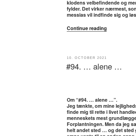
klodens velbefindende og men
fylder. Det virker nærmest, so
messias vil indfinde sig og lø
“#95.
Continue reading
Ode
til
dit
barnebarn”
POSTED
10. OCTOBER 2021
ON
#94. … alene …
Om “#94. … alene …”.
Jeg tænkte, om mine lejlighe
finde mig til rette i livet ha
menneskets mest grundlæggend
Forplantningen. Men da jeg sat
helt andet sted … og det sted