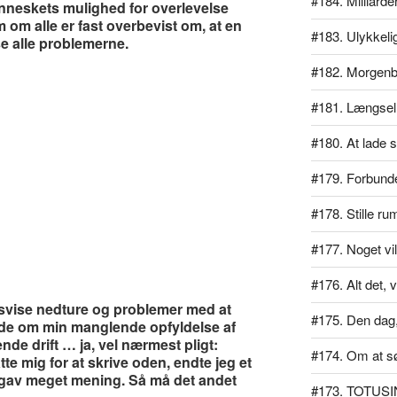
#184. Milliarde
neskets mulighed for overlevelse
m om alle er fast overbevist om, at en
#183. Ulykkeli
se alle problemerne.
#182. Morgen
#181. Længsel
#180. At lade si
#179. Forbundet
#178. Stille ru
#177. Noget vil
#176. Alt det, v
dsvise nedture og problemer med at
#175. Den dag, 
ndlede om min manglende opfyldelse af
e drift … ja, vel nærmest pligt:
#174. Om at s
te mig for at skrive oden, endte jeg et
 gav meget mening. Så må det andet
#173. TOTUSI