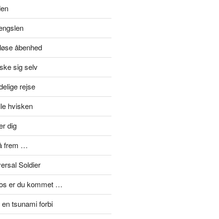
den
længslen
eløse åbenhed
ske sig selv
elige rejse
lle hvisken
er dig
å frem …
ersal Soldier
mos er du kommet …
en tsunami forbi