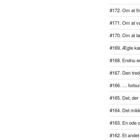
#172. Om at f
#171. Om at væ
#170. Om at læ
#169. Ægte kæ
#168. Endnu en
#167. Den tred
#166. … forbu
#165. Det, der 
#164. Det mil
#163. En ode 
#162. Et ande