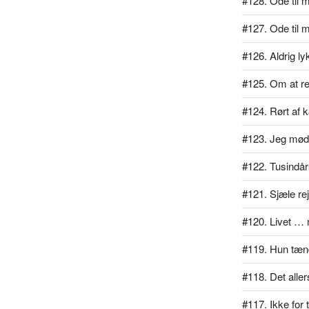
#128. Ode til mi
#127. Ode til 
#126. Aldrig l
#125. Om at rej
#124. Rørt af 
#123. Jeg mødt
#122. Tusindå
#121. Sjæle re
#120. Livet … 
#119. Hun tænd
#118. Det alle
#117. Ikke for