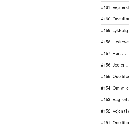
#161. Vejs end
#160. Ode til 
#159. Lykkelig
#158. Urskove
#157. Rørt …
#156. Jeg er 
#155. Ode til d
#154. Om at lev
#153. Bag for
#152. Vejen ti
#151. Ode til d