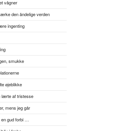
et vågner
ærke den åndelige verden
ære ingenting
ting
gen, smukke
elationerne
te øjeblikke
lærte af tristesse
er, mens jeg går
 en gud forbi …