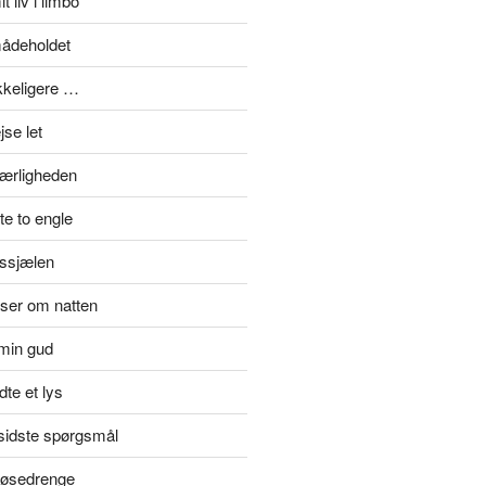
t liv i limbo
mådeholdet
ykkeligere …
se let
kærligheden
e to engle
rssjælen
jser om natten
min gud
te et lys
rsidste spørgsmål
 tøsedrenge