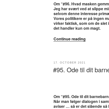
Om “#96. Hvad masken gemm
Jeg har svært ved at slippe mi
selvom denne interesse primært
Vores politikere er på ingen 
virker faktisk, som om de slet
det handler kun om magt.
“#96.
Continue reading
Hvad
masken
gemmer”
POSTED
17. OCTOBER 2021
ON
#95. Ode til dit bar
Om “#95. Ode til dit barnebarn
Når man følger dialogen i sam
aviser … så er det slående så l