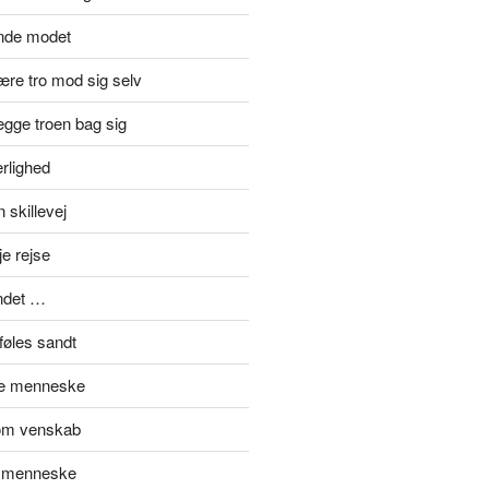
inde modet
re tro mod sig selv
gge troen bag sig
rlighed
 skillevej
je rejse
ndet …
føles sandt
de menneske
om venskab
t menneske