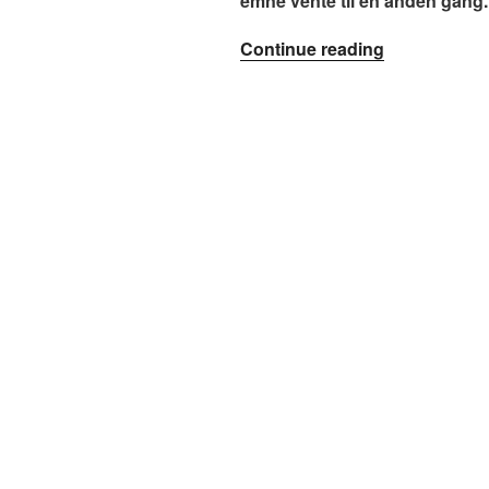
emne vente til en anden gang.
“#94.
Continue reading
…
alene
…”