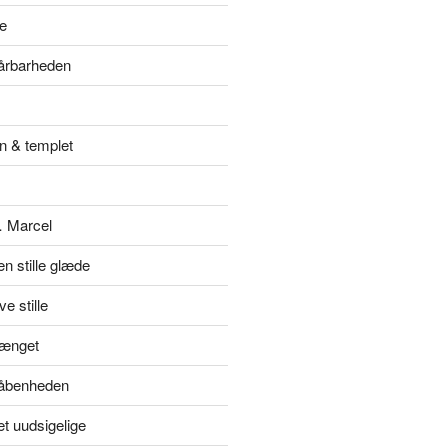
e
sårbarheden
n & templet
… Marcel
en stille glæde
e stille
hænget
l åbenheden
et uudsigelige