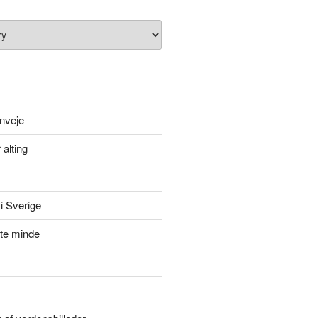
nveje
 alting
i Sverige
itte minde