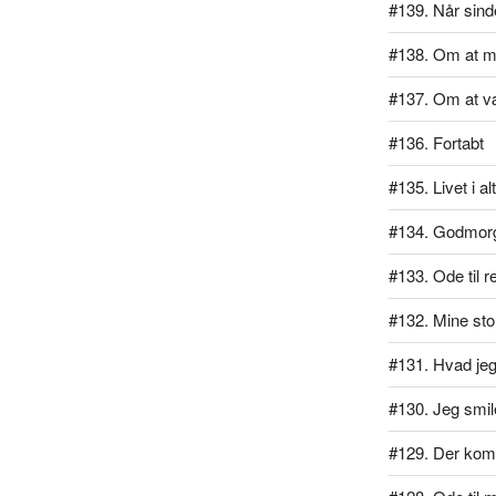
#139. Når sind
#138. Om at m
#137. Om at v
#136. Fortabt
#135. Livet i al
#134. Godmor
#133. Ode til r
#132. Mine stol
#131. Hvad jeg 
#130. Jeg smil
#129. Der kom