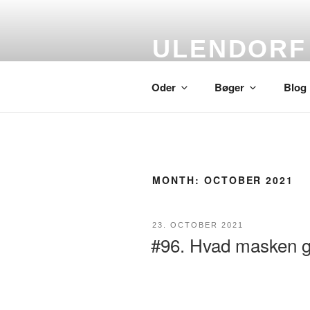
Skip
to
content
ULENDORF
Oder om alting
Oder
Bøger
Blog
MONTH:
OCTOBER 2021
POSTED
23. OCTOBER 2021
ON
#96. Hvad masken