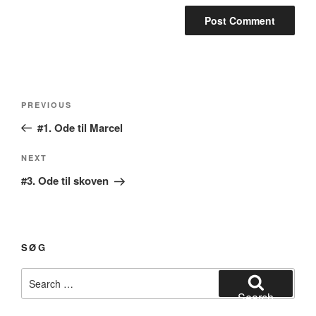
Post
Previous
PREVIOUS
navigation
Post
#1. Ode til Marcel
Next
NEXT
Post
#3. Ode til skoven
SØG
Search
for:
Search