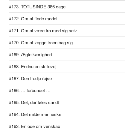
#173. TOTUSINDE.386 dage
#172. Om at finde modet
#171. Om at være tro mod sig selv
#170. Om at lægge troen bag sig
#169. Ægte kærlighed
#168. Endnu en skillevej
#167. Den tredje rejse
#166. … forbundet …
#165. Det, der føles sandt
#164. Det milde menneske
#163. En ode om venskab