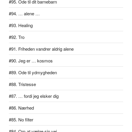
#95. Ode til dit barnebarn
#94. … alene …
#93. Healing
#92. Tro
#91. Friheden vandrer aldrig alene
#90. Jeg er … kosmos
#89. Ode til ydmygheden
#88. Tristesse
#87. … fordi jeg elsker dig
#86. Nærhed
#85. No filter
#84. Om at vælge sin vej