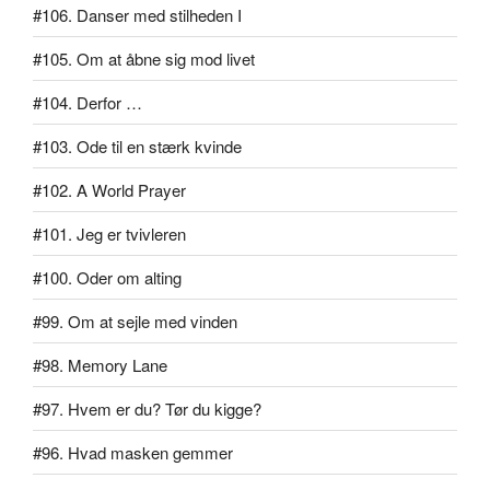
#106. Danser med stilheden I
#105. Om at åbne sig mod livet
#104. Derfor …
#103. Ode til en stærk kvinde
#102. A World Prayer
#101. Jeg er tvivleren
#100. Oder om alting
#99. Om at sejle med vinden
#98. Memory Lane
#97. Hvem er du? Tør du kigge?
#96. Hvad masken gemmer