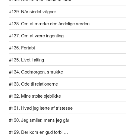
#139. Når sindet vågner
#138. Om at mærke den åndelige verden
#137. Om at være ingenting
#136. Fortabt
#135. Livet i alting
#134. Godmorgen, smukke
#133. Ode til relationerne
#132. Mine stolte øjeblikke
#131. Hvad jeg lærte af tristesse
#130. Jeg smiler, mens jeg går
#129. Der kom en gud forbi …