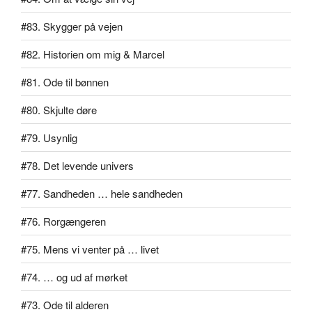
#83. Skygger på vejen
#82. Historien om mig & Marcel
#81. Ode til bønnen
#80. Skjulte døre
#79. Usynlig
#78. Det levende univers
#77. Sandheden … hele sandheden
#76. Rorgængeren
#75. Mens vi venter på … livet
#74. … og ud af mørket
#73. Ode til alderen