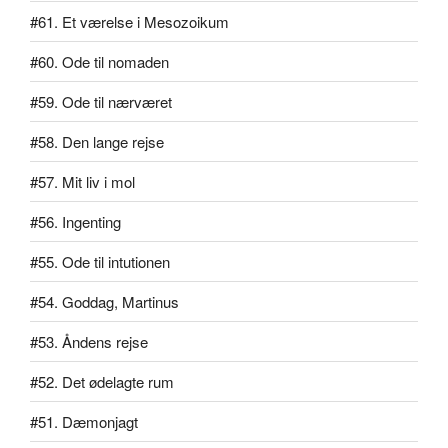
#61. Et værelse i Mesozoikum
#60. Ode til nomaden
#59. Ode til nærværet
#58. Den lange rejse
#57. Mit liv i mol
#56. Ingenting
#55. Ode til intutionen
#54. Goddag, Martinus
#53. Åndens rejse
#52. Det ødelagte rum
#51. Dæmonjagt