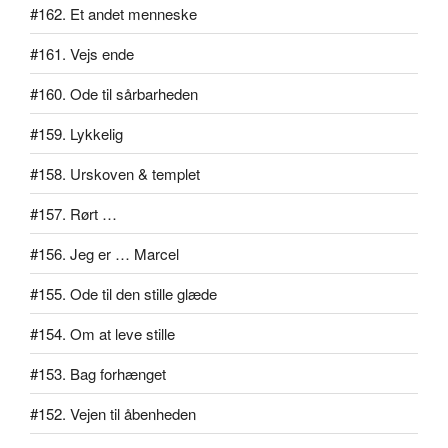
#162. Et andet menneske
#161. Vejs ende
#160. Ode til sårbarheden
#159. Lykkelig
#158. Urskoven & templet
#157. Rørt …
#156. Jeg er … Marcel
#155. Ode til den stille glæde
#154. Om at leve stille
#153. Bag forhænget
#152. Vejen til åbenheden