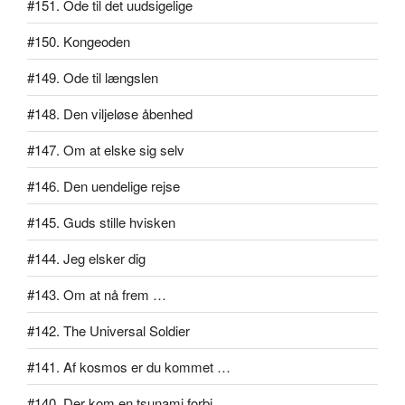
#151. Ode til det uudsigelige
#150. Kongeoden
#149. Ode til længslen
#148. Den viljeløse åbenhed
#147. Om at elske sig selv
#146. Den uendelige rejse
#145. Guds stille hvisken
#144. Jeg elsker dig
#143. Om at nå frem …
#142. The Universal Soldier
#141. Af kosmos er du kommet …
#140. Der kom en tsunami forbi