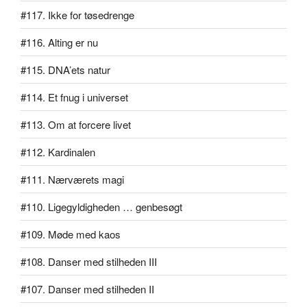
#117. Ikke for tøsedrenge
#116. Alting er nu
#115. DNA’ets natur
#114. Et fnug i universet
#113. Om at forcere livet
#112. Kardinalen
#111. Nærværets magi
#110. Ligegyldigheden … genbesøgt
#109. Møde med kaos
#108. Danser med stilheden III
#107. Danser med stilheden II