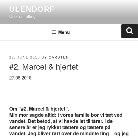
Skip
ULENDORF
to
Oder om alting
content
Se
Menu
POSTED
27. JUNE 2018
BY
CARSTEN
#2. Marcel & hjertet
ON
27.06.2018
Om “#2. Marcel & hjertet”.
Min mor sagde altid: I vores familie bor vi tæt ved
vandet. Det betød, at vi havde let til tårer. I de
senere år er jeg rykket tættere og tættere på
vandet. Jeg bliver rørt over de mindste ting – og jeg