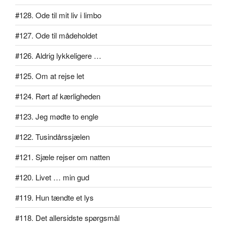
#128. Ode til mit liv i limbo
#127. Ode til mådeholdet
#126. Aldrig lykkeligere …
#125. Om at rejse let
#124. Rørt af kærligheden
#123. Jeg mødte to engle
#122. Tusindårssjælen
#121. Sjæle rejser om natten
#120. Livet … min gud
#119. Hun tændte et lys
#118. Det allersidste spørgsmål