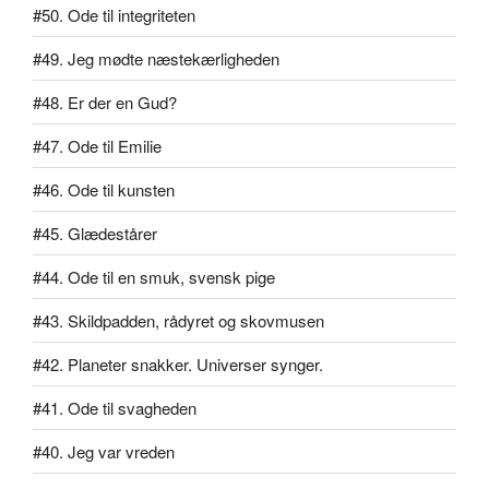
#50. Ode til integriteten
#49. Jeg mødte næstekærligheden
#48. Er der en Gud?
#47. Ode til Emilie
#46. Ode til kunsten
#45. Glædestårer
#44. Ode til en smuk, svensk pige
#43. Skildpadden, rådyret og skovmusen
#42. Planeter snakker. Universer synger.
#41. Ode til svagheden
#40. Jeg var vreden