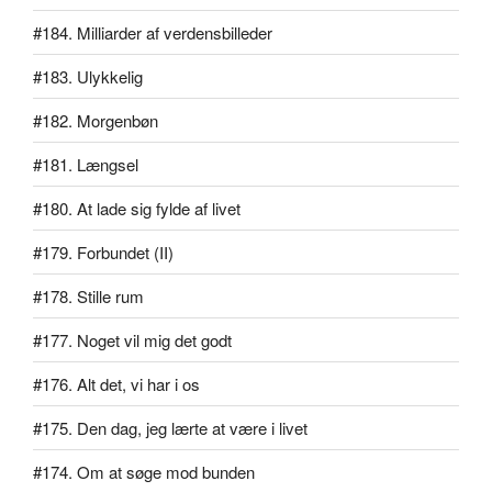
#184. Milliarder af verdensbilleder
#183. Ulykkelig
#182. Morgenbøn
#181. Længsel
#180. At lade sig fylde af livet
#179. Forbundet (II)
#178. Stille rum
#177. Noget vil mig det godt
#176. Alt det, vi har i os
#175. Den dag, jeg lærte at være i livet
#174. Om at søge mod bunden