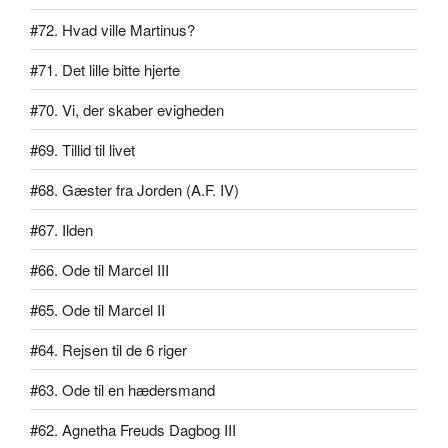
#72. Hvad ville Martinus?
#71. Det lille bitte hjerte
#70. Vi, der skaber evigheden
#69. Tillid til livet
#68. Gæster fra Jorden (A.F. IV)
#67. Ilden
#66. Ode til Marcel III
#65. Ode til Marcel II
#64. Rejsen til de 6 riger
#63. Ode til en hædersmand
#62. Agnetha Freuds Dagbog III