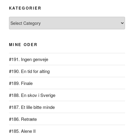
KATEGORIER
Kategorier
MINE ODER
#191. Ingen genveje
#190. En tid for alting
#189. Finale
#188. En skov i Sverige
#187. Et lille bitte minde
#186. Retræte
#185. Alene II