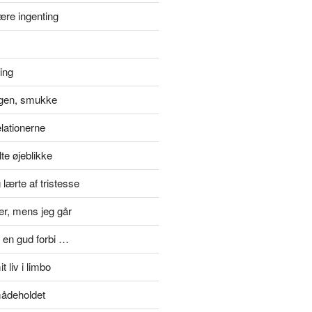
ære ingenting
ting
gen, smukke
elationerne
te øjeblikke
lærte af tristesse
er, mens jeg går
 en gud forbi …
t liv i limbo
mådeholdet