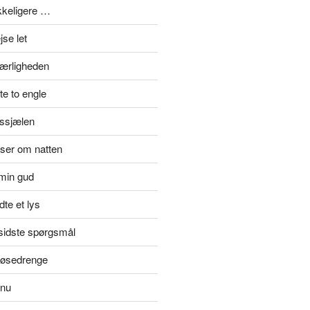
ykkeligere …
se let
kærligheden
e to engle
rssjælen
jser om natten
min gud
te et lys
rsidste spørgsmål
 tøsedrenge
 nu