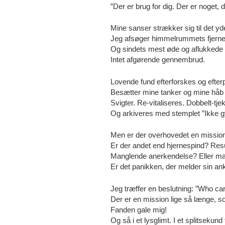
”Der er brug for dig. Der er noget, d
Mine sanser strækker sig til det yd
Jeg afsøger himmelrummets fjerne
Og sindets mest øde og aflukkede te
Intet afgørende gennembrud.
Lovende fund efterforskes og efter
Besætter mine tanker og mine håb 
Svigter. Re-vitaliseres. Dobbelt-t
Og arkiveres med stemplet ”Ikke gy
Men er der overhovedet en missio
Er der andet end hjernespind? Res
Manglende anerkendelse? Eller man
Er det panikken, der melder sin an
Jeg træffer en beslutning: ”Who ca
Der er en mission lige så længe, so
Fanden gale mig!
Og så i et lysglimt. I et splitsekun