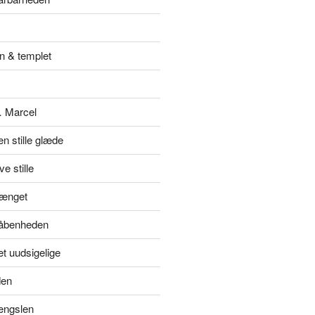
n & templet
… Marcel
en stille glæde
e stille
hænget
l åbenheden
et uudsigelige
den
længslen