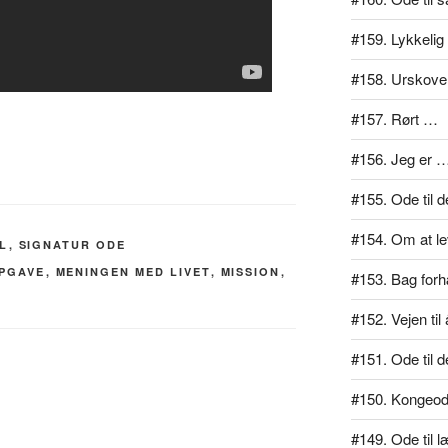
#159. Lykkelig
#158. Urskove
#157. Rørt …
#156. Jeg er 
#155. Ode til d
#154. Om at lev
L
,
SIGNATUR ODE
OPGAVE
,
MENINGEN MED LIVET
,
MISSION
,
#153. Bag for
#152. Vejen ti
#151. Ode til d
#150. Kongeo
#149. Ode til 