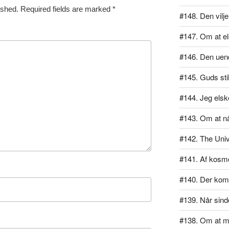
ished.
Required fields are marked
*
#148. Den vilj
#147. Om at el
#146. Den uend
#145. Guds sti
#144. Jeg elsk
#143. Om at n
#142. The Univ
#141. Af kos
#140. Der kom 
#139. Når sind
#138. Om at m