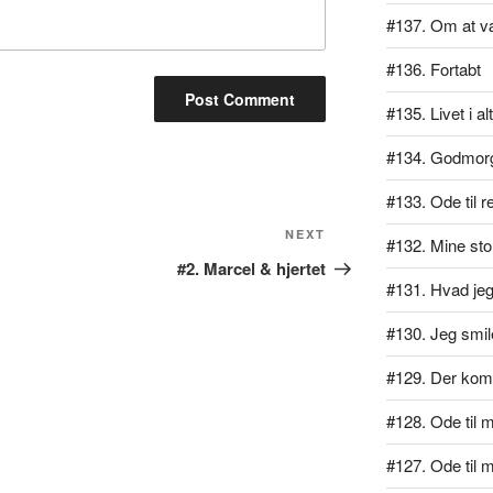
#137. Om at v
#136. Fortabt
#135. Livet i al
#134. Godmor
#133. Ode til r
Next
NEXT
#132. Mine stol
Post
#2. Marcel & hjertet
#131. Hvad jeg 
#130. Jeg smil
#129. Der kom
#128. Ode til mi
#127. Ode til 