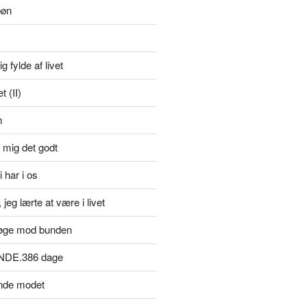
bøn
g fylde af livet
 (II)
m
 mig det godt
i har i os
jeg lærte at være i livet
øge mod bunden
NDE.386 dage
inde modet