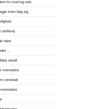
re tro mod sig selv
gge troen bag sig
rlighed
 skillevej
je rejse
ndet …
føles sandt
de menneske
om venskab
t menneske
e
sårbarheden