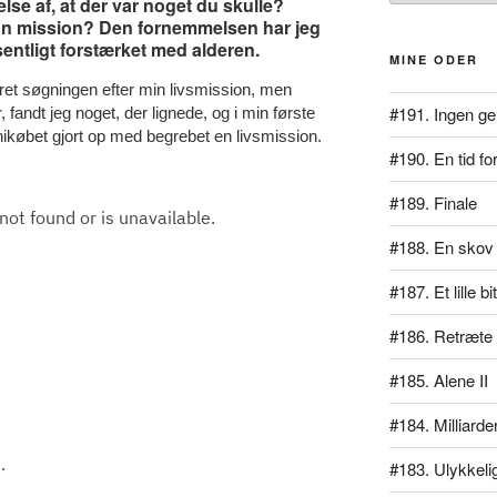
lse af, at der var noget du skulle?
En mission? Den fornemmelsen har jeg
sentligt forstærket med alderen.
MINE ODER
eret søgningen efter min livsmission, men
#191. Ingen ge
, fandt jeg noget, der lignede, og i min første
enikøbet gjort op med begrebet en livsmission.
#190. En tid for
#189. Finale
#188. En skov 
#187. Et lille b
#186. Retræte
#185. Alene II
#184. Milliarde
.
#183. Ulykkeli