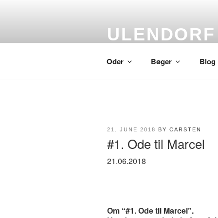
Skip
to
content
ULENDORF
Oder om alting
Oder
Bøger
Blog
POSTED
21. JUNE 2018
BY
CARSTEN
ON
#1. Ode til Marcel
21.06.2018
Om “#1. Ode til Marcel”.