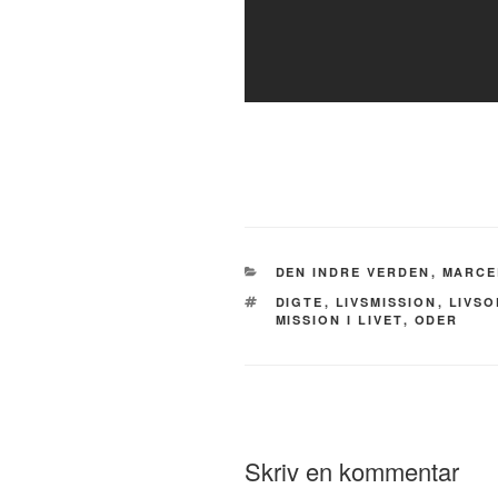
CATEGORIES
DEN INDRE VERDEN
,
MARCE
TAGS
DIGTE
,
LIVSMISSION
,
LIVS
MISSION I LIVET
,
ODER
Skriv en kommentar