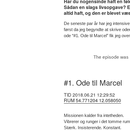
Har du nogensinde haft en føle
Sådan en slags livsopgave? 
altid haft, og den er blevet væ
De seneste par år har jeg intensiv
først da jeg begyndte at skrive oder
ode “#1. Ode til Marcel” fik jeg ov
#1. Ode til Marcel
TID 2018.06.21 12:29:52
RUM 54.771204 12.058050
Missionen kalder fra intetheden.
Vibrerer og runger i det tomme rum
Stærk. Insisterende. Konstant.