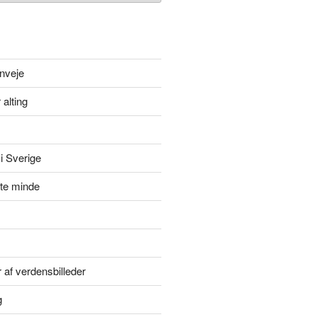
nveje
 alting
i Sverige
itte minde
r af verdensbilleder
g