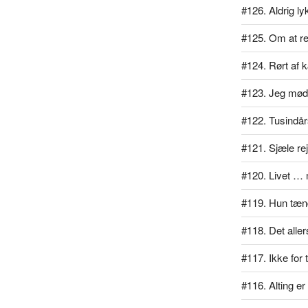
#126. Aldrig l
#125. Om at rej
#124. Rørt af 
#123. Jeg mødt
#122. Tusindå
#121. Sjæle re
#120. Livet … 
#119. Hun tænd
#118. Det alle
#117. Ikke for
#116. Alting er