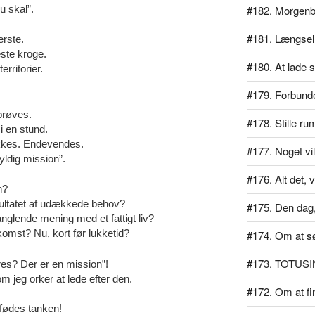
u skal”.
#182. Morgen
#181. Længsel
erste.
ste kroge.
#180. At lade si
rritorier.
#179. Forbundet
prøves.
#178. Stille ru
i en stund.
jekkes. Endevendes.
#177. Noget vil
ldig mission”.
#176. Alt det, v
n?
ultatet af udækkede behov?
#175. Den dag, 
glende mening med et fattigt liv?
komst? Nu, kort før lukketid?
#174. Om at s
#173. TOTUSI
res? Der er en mission”!
m jeg orker at lede efter den.
#172. Om at f
d fødes tanken!