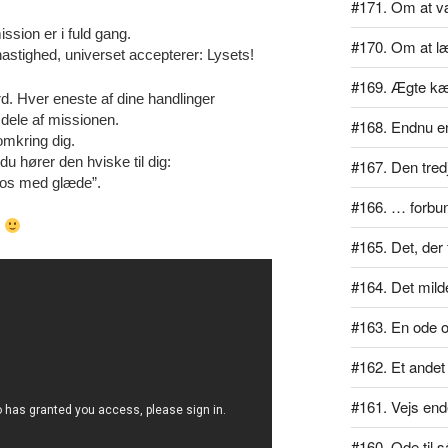
#171. Om at væ
ssion er i fuld gang.
#170. Om at læ
stighed, universet accepterer: Lysets!
#169. Ægte kæ
d. Hver eneste af dine handlinger
 dele af missionen.
#168. Endnu en
omkring dig.
u hører den hviske til dig:
#167. Den tred
er os med glæde”.
#166. … forbu
e
#165. Det, der 
#164. Det mil
#163. En ode 
#162. Et ande
#161. Vejs end
#160. Ode til 