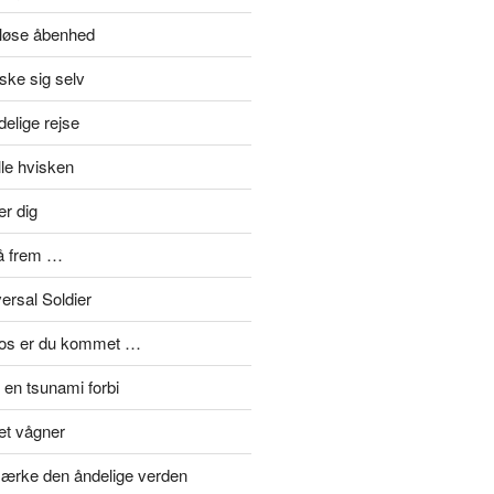
eløse åbenhed
ske sig selv
elige rejse
lle hvisken
er dig
å frem …
ersal Soldier
mos er du kommet …
en tsunami forbi
et vågner
ærke den åndelige verden