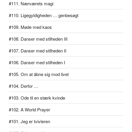
#111. Nærværets magi
#110. Ligegyldigheden … genbesøgt
#109. Møde med kaos
#108. Danser med stilheden III
#107. Danser med stilheden II
#106. Danser med stilheden I
#105. Om at åbne sig mod livet
#104. Derfor …
#103. Ode til en stærk kvinde
#102. A World Prayer
#101. Jeg er tvivleren