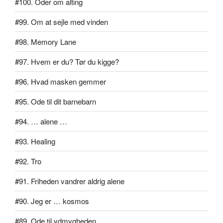
#100. Oder om alting
#99. Om at sejle med vinden
#98. Memory Lane
#97. Hvem er du? Tør du kigge?
#96. Hvad masken gemmer
#95. Ode til dit barnebarn
#94. … alene …
#93. Healing
#92. Tro
#91. Friheden vandrer aldrig alene
#90. Jeg er … kosmos
#89. Ode til ydmygheden