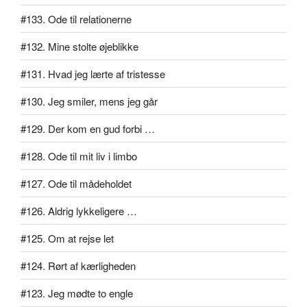
#133. Ode til relationerne
#132. Mine stolte øjeblikke
#131. Hvad jeg lærte af tristesse
#130. Jeg smiler, mens jeg går
#129. Der kom en gud forbi …
#128. Ode til mit liv i limbo
#127. Ode til mådeholdet
#126. Aldrig lykkeligere …
#125. Om at rejse let
#124. Rørt af kærligheden
#123. Jeg mødte to engle