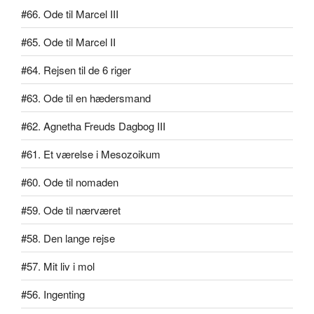
#66. Ode til Marcel III
#65. Ode til Marcel II
#64. Rejsen til de 6 riger
#63. Ode til en hædersmand
#62. Agnetha Freuds Dagbog III
#61. Et værelse i Mesozoikum
#60. Ode til nomaden
#59. Ode til nærværet
#58. Den lange rejse
#57. Mit liv i mol
#56. Ingenting