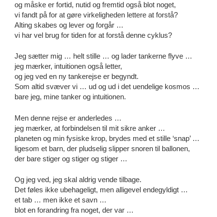
og måske er fortid, nutid og fremtid også blot noget,
vi fandt på for at gøre virkeligheden lettere at forstå?
Alting skabes og lever og forgår …
vi har vel brug for tiden for at forstå denne cyklus?
Jeg sætter mig … helt stille … og lader tankerne flyve …
jeg mærker, intuitionen også letter,
og jeg ved en ny tankerejse er begyndt.
Som altid svæver vi … ud og ud i det uendelige kosmos …
bare jeg, mine tanker og intuitionen.
Men denne rejse er anderledes …
jeg mærker, at forbindelsen til mit sikre anker …
planeten og min fysiske krop, brydes med et stille ‘snap’ …
ligesom et barn, der pludselig slipper snoren til ballonen,
der bare stiger og stiger og stiger …
Og jeg ved, jeg skal aldrig vende tilbage.
Det føles ikke ubehageligt, men alligevel endegyldigt …
et tab … men ikke et savn …
blot en forandring fra noget, der var …