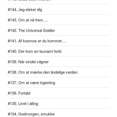
#144. Jeg elsker dig
#143. Om at nå frem …
#142. The Universal Soldier
#141. Af kosmos er du kommet …
#140. Der kom en tsunami forbi
#139. Når sindet vågner
#138. Om at mærke den åndelige verden
#137. Om at være ingenting
#136. Fortabt
#135. Livet i alting
#134. Godmorgen, smukke