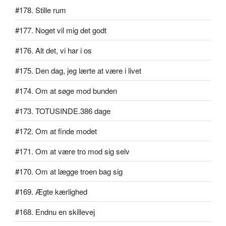
#178. Stille rum
#177. Noget vil mig det godt
#176. Alt det, vi har i os
#175. Den dag, jeg lærte at være i livet
#174. Om at søge mod bunden
#173. TOTUSINDE.386 dage
#172. Om at finde modet
#171. Om at være tro mod sig selv
#170. Om at lægge troen bag sig
#169. Ægte kærlighed
#168. Endnu en skillevej