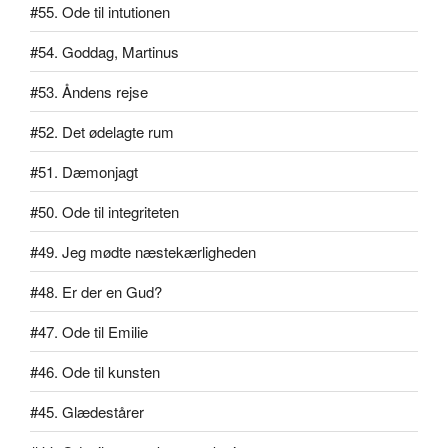
#55. Ode til intutionen
#54. Goddag, Martinus
#53. Åndens rejse
#52. Det ødelagte rum
#51. Dæmonjagt
#50. Ode til integriteten
#49. Jeg mødte næstekærligheden
#48. Er der en Gud?
#47. Ode til Emilie
#46. Ode til kunsten
#45. Glædestårer