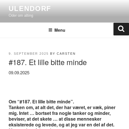
Skip
ULENDORF
to
Oder om alting
content
Se
Menu
POSTED
9. SEPTEMBER 2025
BY
CARSTEN
#187. Et lille bitte minde
ON
09.09.2025
Om “#187. Et lille bitte minde”.
Tanken om, at alt det, der har været, er væk, piner
mig. Intet … bortset fra nogle tanker og minder,
beviser, at det skete … at disse mennesker
eksisterede og levede, og at jeg var en del af det.