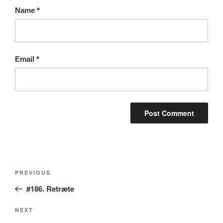
Name
*
Email
*
Post
Previous
PREVIOUS
navigation
Post
#186. Retræte
Next
NEXT