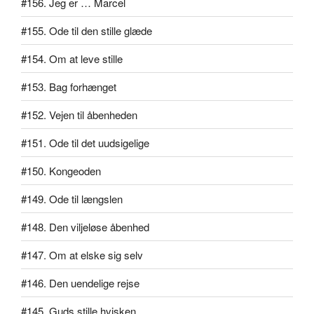
#156. Jeg er … Marcel
#155. Ode til den stille glæde
#154. Om at leve stille
#153. Bag forhænget
#152. Vejen til åbenheden
#151. Ode til det uudsigelige
#150. Kongeoden
#149. Ode til længslen
#148. Den viljeløse åbenhed
#147. Om at elske sig selv
#146. Den uendelige rejse
#145. Guds stille hvisken