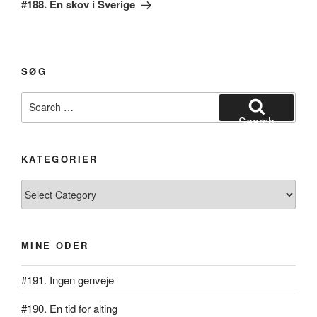
Post
#188. En skov i Sverige
SØG
Search
for:
Search
KATEGORIER
Kategorier
MINE ODER
#191. Ingen genveje
#190. En tid for alting