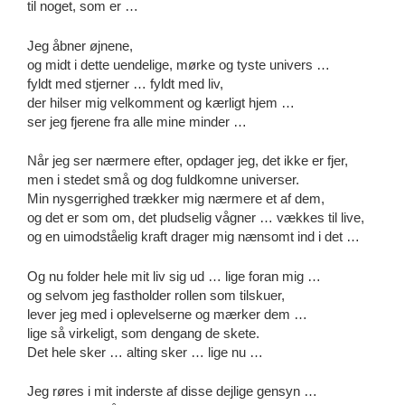
til noget, som er …
Jeg åbner øjnene,
og midt i dette uendelige, mørke og tyste univers …
fyldt med stjerner … fyldt med liv,
der hilser mig velkomment og kærligt hjem …
ser jeg fjerene fra alle mine minder …
Når jeg ser nærmere efter, opdager jeg, det ikke er fjer,
men i stedet små og dog fuldkomne universer.
Min nysgerrighed trækker mig nærmere et af dem,
og det er som om, det pludselig vågner … vækkes til live,
og en uimodståelig kraft drager mig nænsomt ind i det …
Og nu folder hele mit liv sig ud … lige foran mig …
og selvom jeg fastholder rollen som tilskuer,
lever jeg med i oplevelserne og mærker dem …
lige så virkeligt, som dengang de skete.
Det hele sker … alting sker … lige nu …
Jeg røres i mit inderste af disse dejlige gensyn …