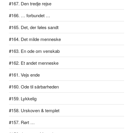
#167. Den tredje rejse
#166. … forbundet …
#165. Det, der føles sandt
#164. Det milde menneske
#163. En ode om venskab
#162. Et andet menneske
#161. Vejs ende
#160. Ode til sårbarheden
#159. Lykkelig
#158. Urskoven & templet
#157. Rørt …