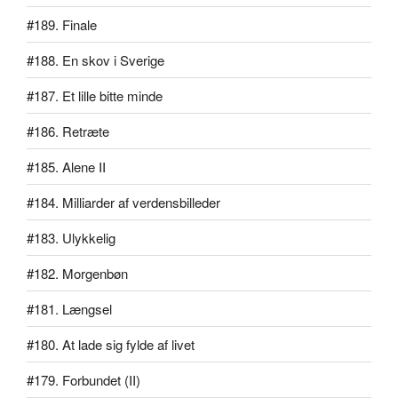
#189. Finale
#188. En skov i Sverige
#187. Et lille bitte minde
#186. Retræte
#185. Alene II
#184. Milliarder af verdensbilleder
#183. Ulykkelig
#182. Morgenbøn
#181. Længsel
#180. At lade sig fylde af livet
#179. Forbundet (II)