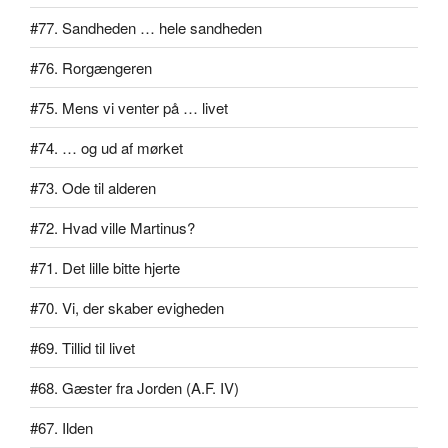
#77. Sandheden … hele sandheden
#76. Rorgængeren
#75. Mens vi venter på … livet
#74. … og ud af mørket
#73. Ode til alderen
#72. Hvad ville Martinus?
#71. Det lille bitte hjerte
#70. Vi, der skaber evigheden
#69. Tillid til livet
#68. Gæster fra Jorden (A.F. IV)
#67. Ilden