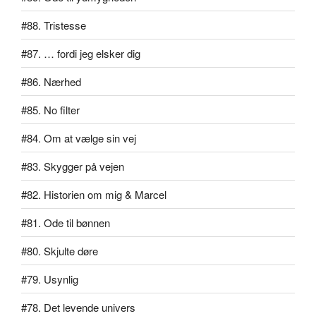
#88. Tristesse
#87. … fordi jeg elsker dig
#86. Nærhed
#85. No filter
#84. Om at vælge sin vej
#83. Skygger på vejen
#82. Historien om mig & Marcel
#81. Ode til bønnen
#80. Skjulte døre
#79. Usynlig
#78. Det levende univers