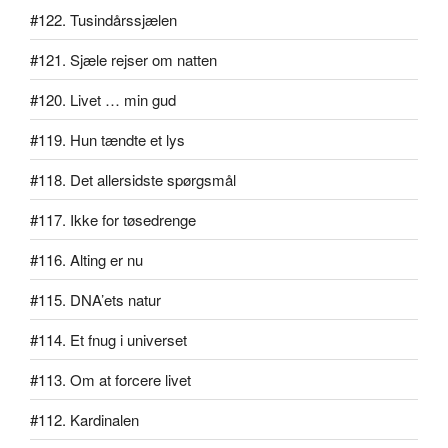
#122. Tusindårssjælen
#121. Sjæle rejser om natten
#120. Livet … min gud
#119. Hun tændte et lys
#118. Det allersidste spørgsmål
#117. Ikke for tøsedrenge
#116. Alting er nu
#115. DNA’ets natur
#114. Et fnug i universet
#113. Om at forcere livet
#112. Kardinalen