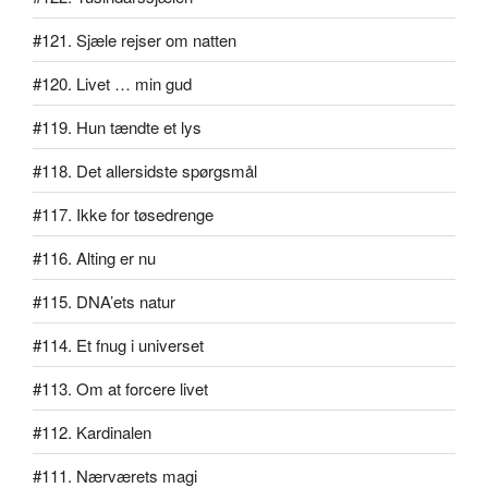
#121. Sjæle rejser om natten
#120. Livet … min gud
#119. Hun tændte et lys
#118. Det allersidste spørgsmål
#117. Ikke for tøsedrenge
#116. Alting er nu
#115. DNA’ets natur
#114. Et fnug i universet
#113. Om at forcere livet
#112. Kardinalen
#111. Nærværets magi