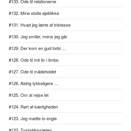
#133. Ode til relationerne
#132. Mine stolte øjeblikke
#131. Hvad jeg lærte af tristesse
#130. Jeg smiler, mens jeg går
#129. Der kom en gud forbi …
#128. Ode til mit liv i limbo
#127. Ode til mådeholdet
#126. Aldrig lykkeligere …
#125. Om at rejse let
#124. Rørt af kærligheden
#123. Jeg mødte to engle
#122. Tusindårssjælen