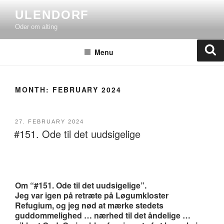
Skip
ULENDORF
to
Oder om alting
content
Se
Menu
MONTH:
FEBRUARY 2024
POSTED
27. FEBRUARY 2024
#151. Ode til det uudsigelige
ON
Om “#151. Ode til det uudsigelige”.
Jeg var igen på retræte på Løgumkloster
Refugium, og jeg nød at mærke stedets
guddommelighed … nærhed til det åndelige …