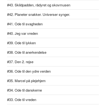
#43. Skildpadden, rådyret og skovmusen
#42. Planeter snakker. Universer synger.
#41. Ode til svagheden
#40. Jeg var vreden
#39. Ode til lykken
#38. Ode til anerkendelse
#37. Den 2. rejse
#36. Ode til den ydre verden
#35. Marcel på plejehjem
#34. Ode til danskerne
#33. Ode til vreden