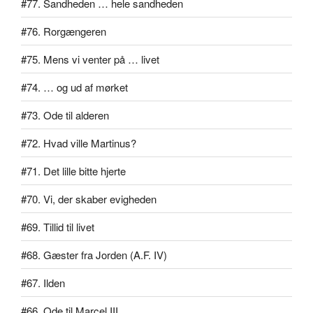
#77. Sandheden … hele sandheden
#76. Rorgængeren
#75. Mens vi venter på … livet
#74. … og ud af mørket
#73. Ode til alderen
#72. Hvad ville Martinus?
#71. Det lille bitte hjerte
#70. Vi, der skaber evigheden
#69. Tillid til livet
#68. Gæster fra Jorden (A.F. IV)
#67. Ilden
#66. Ode til Marcel III