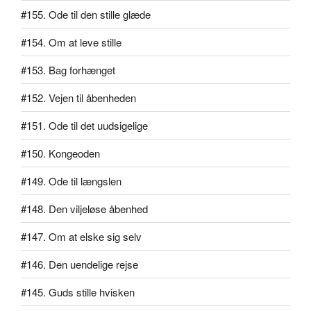
#155. Ode til den stille glæde
#154. Om at leve stille
#153. Bag forhænget
#152. Vejen til åbenheden
#151. Ode til det uudsigelige
#150. Kongeoden
#149. Ode til længslen
#148. Den viljeløse åbenhed
#147. Om at elske sig selv
#146. Den uendelige rejse
#145. Guds stille hvisken