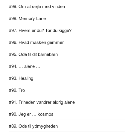
#99. Om at sejle med vinden
#98. Memory Lane
#97. Hvem er du? Tør du kigge?
#96. Hvad masken gemmer
#95. Ode til dit barnebarn
#94. … alene …
#93. Healing
#92. Tro
#91. Friheden vandrer aldrig alene
#90. Jeg er … kosmos
#89. Ode til ydmygheden