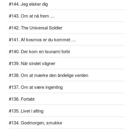
#144. Jeg elsker dig
#143. Om at nå frem …
#142. The Universal Soldier
#141. Af kosmos er du kommet …
#140. Der kom en tsunami forbi
#139. Når sindet vågner
#138. Om at mærke den åndelige verden
#137. Om at være ingenting
#136. Fortabt
#135. Livet i alting
#134. Godmorgen, smukke