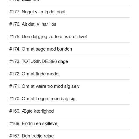
#177. Noget vil mig det godt
#176. Alt det, vi har i os
#175. Den dag, jeg lærte at være i livet
#174. Om at søge mod bunden
#173. TOTUSINDE.386 dage
#172. Om at finde modet
#171. Om at være tro mod sig selv
#170. Om at lægge troen bag sig
#169. Ægte kærlighed
#168. Endnu en skillevej
#167. Den tredje rejse