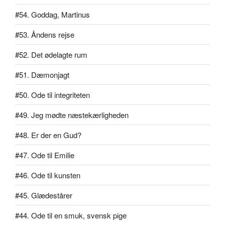
#54. Goddag, Martinus
#53. Åndens rejse
#52. Det ødelagte rum
#51. Dæmonjagt
#50. Ode til integriteten
#49. Jeg mødte næstekærligheden
#48. Er der en Gud?
#47. Ode til Emilie
#46. Ode til kunsten
#45. Glædestårer
#44. Ode til en smuk, svensk pige