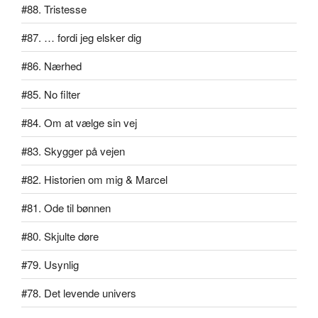
#88. Tristesse
#87. … fordi jeg elsker dig
#86. Nærhed
#85. No filter
#84. Om at vælge sin vej
#83. Skygger på vejen
#82. Historien om mig & Marcel
#81. Ode til bønnen
#80. Skjulte døre
#79. Usynlig
#78. Det levende univers