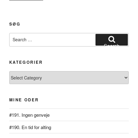
Kongeoden”
SØG
Search
for:
Search
KATEGORIER
Kategorier
MINE ODER
#191. Ingen genveje
#190. En tid for alting