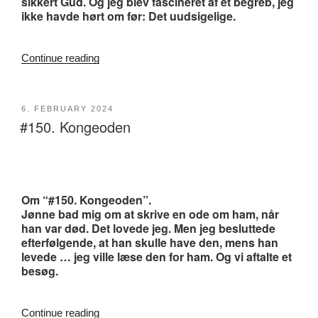
sikkert Gud. Og jeg blev fascineret af et begreb, jeg
ikke havde hørt om før: Det uudsigelige.
“#151.
Continue reading
Ode
til
det
POSTED
6. FEBRUARY 2024
uudsigelige”
#150. Kongeoden
ON
Om “#150. Kongeoden”.
Jønne bad mig om at skrive en ode om ham, når
han var død. Det lovede jeg. Men jeg besluttede
efterfølgende, at han skulle have den, mens han
levede … jeg ville læse den for ham. Og vi aftalte et
besøg.
“#150.
Continue reading