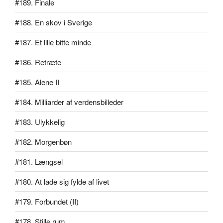
#189. Finale
#188. En skov i Sverige
#187. Et lille bitte minde
#186. Retræte
#185. Alene II
#184. Milliarder af verdensbilleder
#183. Ulykkelig
#182. Morgenbøn
#181. Længsel
#180. At lade sig fylde af livet
#179. Forbundet (II)
#178. Stille rum