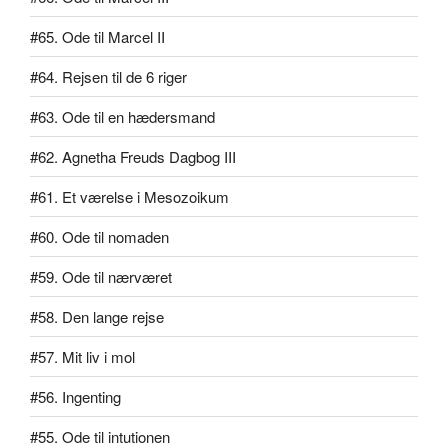
#65. Ode til Marcel II
#64. Rejsen til de 6 riger
#63. Ode til en hædersmand
#62. Agnetha Freuds Dagbog III
#61. Et værelse i Mesozoikum
#60. Ode til nomaden
#59. Ode til nærværet
#58. Den lange rejse
#57. Mit liv i mol
#56. Ingenting
#55. Ode til intutionen