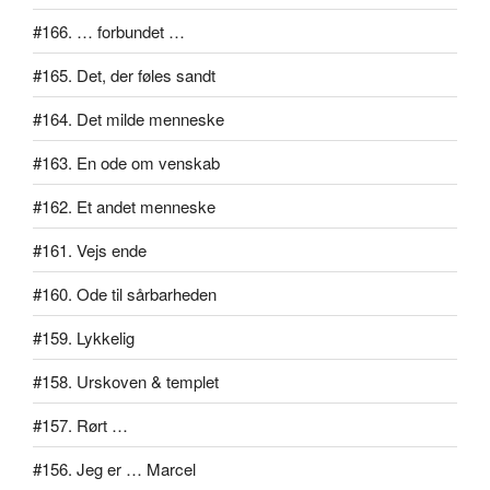
#166. … forbundet …
#165. Det, der føles sandt
#164. Det milde menneske
#163. En ode om venskab
#162. Et andet menneske
#161. Vejs ende
#160. Ode til sårbarheden
#159. Lykkelig
#158. Urskoven & templet
#157. Rørt …
#156. Jeg er … Marcel