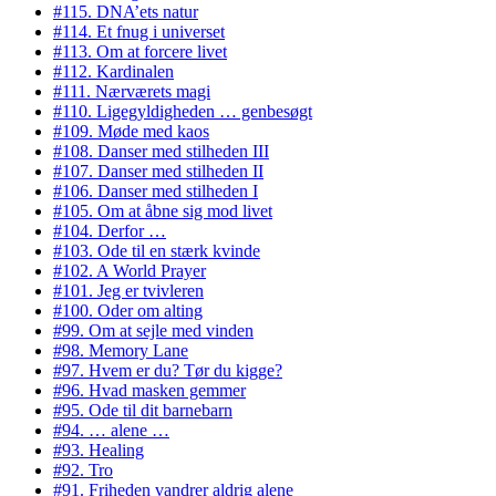
#115. DNA’ets natur
#114. Et fnug i universet
#113. Om at forcere livet
#112. Kardinalen
#111. Nærværets magi
#110. Ligegyldigheden … genbesøgt
#109. Møde med kaos
#108. Danser med stilheden III
#107. Danser med stilheden II
#106. Danser med stilheden I
#105. Om at åbne sig mod livet
#104. Derfor …
#103. Ode til en stærk kvinde
#102. A World Prayer
#101. Jeg er tvivleren
#100. Oder om alting
#99. Om at sejle med vinden
#98. Memory Lane
#97. Hvem er du? Tør du kigge?
#96. Hvad masken gemmer
#95. Ode til dit barnebarn
#94. … alene …
#93. Healing
#92. Tro
#91. Friheden vandrer aldrig alene