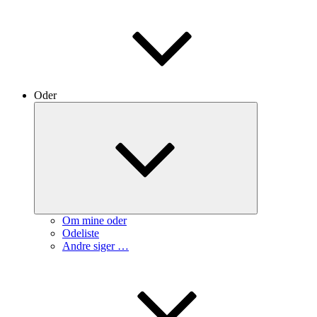
Oder
Expand
child
menu
Om mine oder
Odeliste
Andre siger …