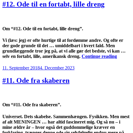
mærkelig
#12. Ode til en fortabt, lille dreng
mand”
Om “#12. Ode til en fortabt, lille dreng”.
Vi (læs: jeg) er ofte hurtige til at fordømme andre. Og ofte er
der gode grunde til det … umiddelbart i hvert fald. Men
grundlæggende tror jeg på, at vi alle gør det bedste, vi kan …
“#12.
selv en fortabt, lille, amerikansk dreng.
Continue reading
Ode
til
Posted
11. September 2018
4. December 2023
en
on
fortabt,
#11. Ode fra skaberen
lille
dreng”
Om “#11. Ode fra skaberen”.
Universet. Dets skabelse. Sammenhængen. Fysikken. Men mest
af alt MENINGEN … har altid fascineret mig. Og så nu – i
mine ældre år – hvor også det guddommelige kræver en
forklaring, trænger denne ode sig selvfølgelig endnu mere på.