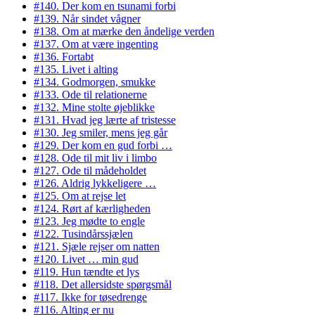
#140. Der kom en tsunami forbi
#139. Når sindet vågner
#138. Om at mærke den åndelige verden
#137. Om at være ingenting
#136. Fortabt
#135. Livet i alting
#134. Godmorgen, smukke
#133. Ode til relationerne
#132. Mine stolte øjeblikke
#131. Hvad jeg lærte af tristesse
#130. Jeg smiler, mens jeg går
#129. Der kom en gud forbi …
#128. Ode til mit liv i limbo
#127. Ode til mådeholdet
#126. Aldrig lykkeligere …
#125. Om at rejse let
#124. Rørt af kærligheden
#123. Jeg mødte to engle
#122. Tusindårssjælen
#121. Sjæle rejser om natten
#120. Livet … min gud
#119. Hun tændte et lys
#118. Det allersidste spørgsmål
#117. Ikke for tøsedrenge
#116. Alting er nu