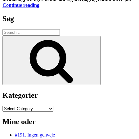
“#11.
Continue reading
Ode
fra
Søg
skaberen”
Search
for:
Search
Kategorier
Kategorier
Mine oder
#191. Ingen genveje