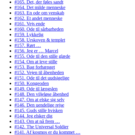
#165. Det, der føles sandt
#164. Det milde menneske
#163. En ode om venskab
#162. Et andet menneske
#161. Vejs ende
#160. Ode til sårbarheden
#159. Lykkelig
#158. Urskoven & templet
#157. Rørt …
#156. Jeg er … Marcel
#155. Ode til den stille glæde
#154. Om at leve stille
#153. Bag forhænget
#152. Vejen til åbenheden
#151. Ode til det uudsigelige
#150. Kongeoden
#149. Ode til længslen
#148. Den viljeløse åbenhed
#147. Om at elske sig selv
#146. Den uendelige rejse
#145. Guds stille hvisken
#144. Jeg elsker dig
#143. Om at nå frem …
#142. The Universal Soldier
#141. Af kosmos er du kommet …