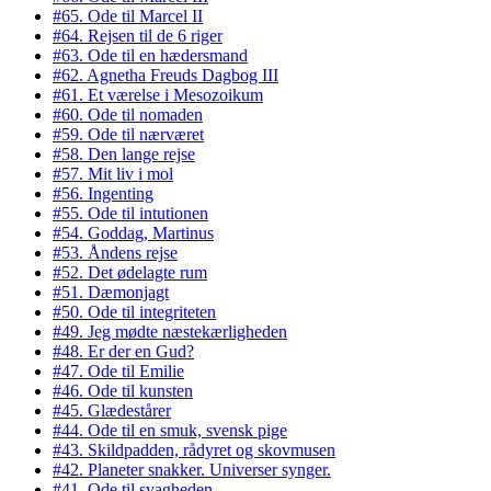
#65. Ode til Marcel II
#64. Rejsen til de 6 riger
#63. Ode til en hædersmand
#62. Agnetha Freuds Dagbog III
#61. Et værelse i Mesozoikum
#60. Ode til nomaden
#59. Ode til nærværet
#58. Den lange rejse
#57. Mit liv i mol
#56. Ingenting
#55. Ode til intutionen
#54. Goddag, Martinus
#53. Åndens rejse
#52. Det ødelagte rum
#51. Dæmonjagt
#50. Ode til integriteten
#49. Jeg mødte næstekærligheden
#48. Er der en Gud?
#47. Ode til Emilie
#46. Ode til kunsten
#45. Glædestårer
#44. Ode til en smuk, svensk pige
#43. Skildpadden, rådyret og skovmusen
#42. Planeter snakker. Universer synger.
#41. Ode til svagheden