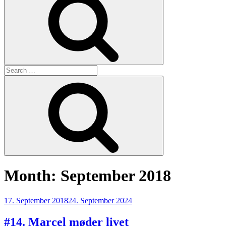
Search
for:
Search
Month:
September 2018
Posted
17. September 2018
24. September 2024
on
#14. Marcel møder livet