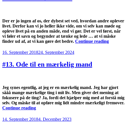
Der er jo ingen af os, der dybest set ved, hvordan andre oplever
livet. Derfor kan vi jo heller ikke vide, om vi selv kan møde og
opleve livet på en anden måde, end vi gør. Det er vel først, når
vi føler et savn og begynder at tænke og lede … at vi måske
“#14.
finder ud af, at vi kan gøre det bedre.
Continue reading
Marcel
møder
Posted
16. September 2018
24. September 2024
livet”
on
#13. Ode til en mærkelig mand
Jeg synes egentlig, at jeg er en mærkelig mand. Jeg har gjort
sååå mange mærkelige ting i mit liv. Men giver det mening at
fokusere på de ting? Ja, fordi det hjælper mig med at forstå mig
selv. Og måske til at opføre mig lidt mindre mærkeligt fremover.
“#13.
Continue reading
Ode
til
Posted
14. September 2018
4. December 2023
en
on