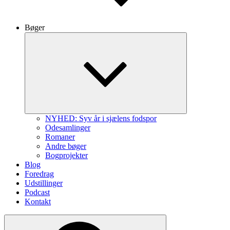
Bøger
Expand
child
menu
NYHED: Syv år i sjælens fodspor
Odesamlinger
Romaner
Andre bøger
Bogprojekter
Blog
Foredrag
Udstillinger
Podcast
Kontakt
Search