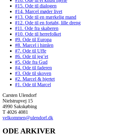
#16. Ode til et knust hjerte
#15. Ode til dialogen
#14. Marcel møder livet
#13. Ode til en mærkelig mand
#12. Ode til en fortabt, lille dreng
#11. Ode fra skaberen
#10. Ode til herrefolket
#9. Ode til Europa
#8. Marcel i himlen
#7. Ode til Uffe
#6. Ode til jeg’et
#5. Ode fra Gud
#4. Ode til faderen
#3. Ode til skoven
#2. Marcel & hjertet
#1. Ode til Marcel
Carsten Ulendorf
Nielstrupvej 15
4990 Sakskøbing
T 4026 4081
velkommen@ulendorf.dk
ODE ARKIVER