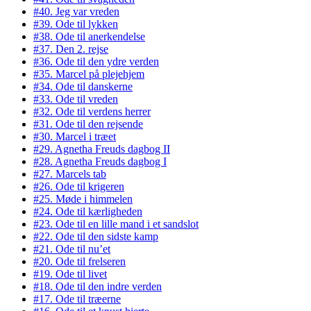
#40. Jeg var vreden
#39. Ode til lykken
#38. Ode til anerkendelse
#37. Den 2. rejse
#36. Ode til den ydre verden
#35. Marcel på plejehjem
#34. Ode til danskerne
#33. Ode til vreden
#32. Ode til verdens herrer
#31. Ode til den rejsende
#30. Marcel i træet
#29. Agnetha Freuds dagbog II
#28. Agnetha Freuds dagbog I
#27. Marcels tab
#26. Ode til krigeren
#25. Møde i himmelen
#24. Ode til kærligheden
#23. Ode til en lille mand i et sandslot
#22. Ode til den sidste kamp
#21. Ode til nu’et
#20. Ode til frelseren
#19. Ode til livet
#18. Ode til den indre verden
#17. Ode til træerne