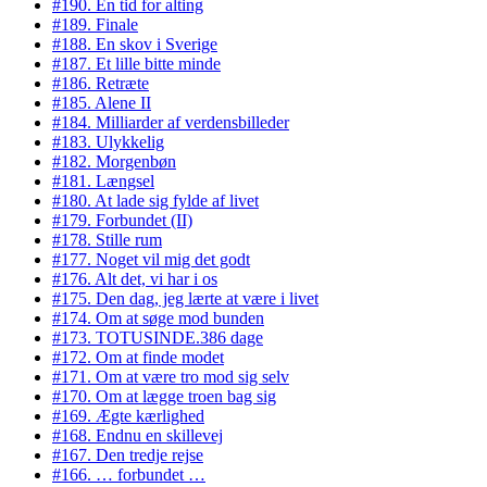
#190. En tid for alting
#189. Finale
#188. En skov i Sverige
#187. Et lille bitte minde
#186. Retræte
#185. Alene II
#184. Milliarder af verdensbilleder
#183. Ulykkelig
#182. Morgenbøn
#181. Længsel
#180. At lade sig fylde af livet
#179. Forbundet (II)
#178. Stille rum
#177. Noget vil mig det godt
#176. Alt det, vi har i os
#175. Den dag, jeg lærte at være i livet
#174. Om at søge mod bunden
#173. TOTUSINDE.386 dage
#172. Om at finde modet
#171. Om at være tro mod sig selv
#170. Om at lægge troen bag sig
#169. Ægte kærlighed
#168. Endnu en skillevej
#167. Den tredje rejse
#166. … forbundet …