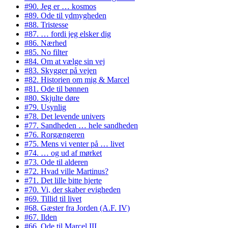
#90. Jeg er … kosmos
#89. Ode til ydmygheden
#88. Tristesse
#87. … fordi jeg elsker dig
#86. Nærhed
#85. No filter
#84. Om at vælge sin vej
#83. Skygger på vejen
#82. Historien om mig & Marcel
#81. Ode til bønnen
#80. Skjulte døre
#79. Usynlig
#78. Det levende univers
#77. Sandheden … hele sandheden
#76. Rorgængeren
#75. Mens vi venter på … livet
#74. … og ud af mørket
#73. Ode til alderen
#72. Hvad ville Martinus?
#71. Det lille bitte hjerte
#70. Vi, der skaber evigheden
#69. Tillid til livet
#68. Gæster fra Jorden (A.F. IV)
#67. Ilden
#66. Ode til Marcel III