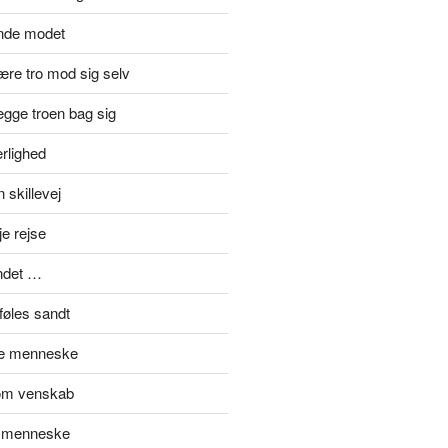
inde modet
re tro mod sig selv
gge troen bag sig
rlighed
 skillevej
je rejse
ndet …
føles sandt
de menneske
om venskab
t menneske