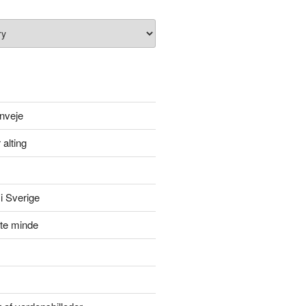
nveje
 alting
i Sverige
itte minde