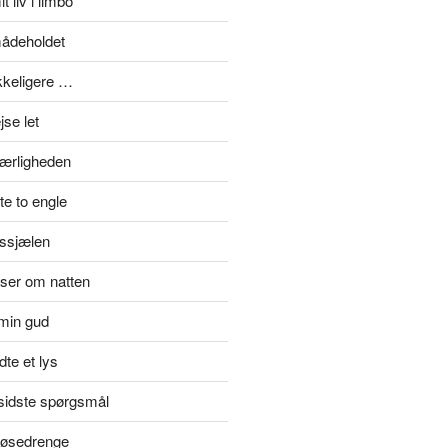
t liv i limbo
mådeholdet
ykkeligere …
se let
kærligheden
e to engle
rssjælen
jser om natten
min gud
te et lys
rsidste spørgsmål
 tøsedrenge