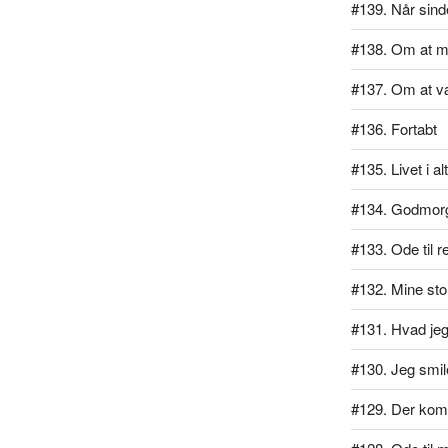
#139. Når sind
#138. Om at m
#137. Om at v
#136. Fortabt
#135. Livet i al
#134. Godmor
#133. Ode til r
#132. Mine stol
#131. Hvad jeg 
#130. Jeg smil
#129. Der kom