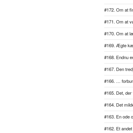
#172. Om at f
#171. Om at væ
#170. Om at læ
#169. Ægte kæ
#168. Endnu en
#167. Den tred
#166. … forbu
#165. Det, der 
#164. Det mil
#163. En ode 
#162. Et ande