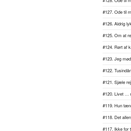
#128. Ode til mi
#127. Ode til 
#126. Aldrig l
#125. Om at rej
#124. Rørt af 
#123. Jeg mødt
#122. Tusindå
#121. Sjæle re
#120. Livet … 
#119. Hun tænd
#118. Det alle
#117. Ikke for