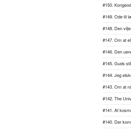
#150. Kongeo
#149. Ode til 
#148. Den vilj
#147. Om at el
#146. Den uend
#145. Guds sti
#144. Jeg elsk
#143. Om at n
#142. The Univ
#141. Af kos
#140. Der kom 