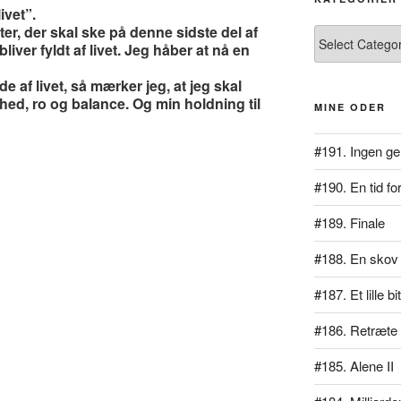
ivet”.
ter, der skal ske på denne sidste del af
Kategorier
bliver fyldt af livet. Jeg håber at nå en
de af livet, så mærker jeg, at jeg skal
enhed, ro og balance. Og min holdning til
MINE ODER
#191. Ingen ge
#190. En tid for
#189. Finale
#188. En skov 
#187. Et lille b
#186. Retræte
#185. Alene II