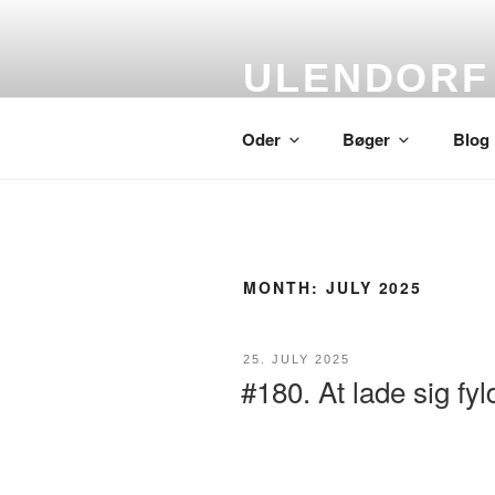
Skip
to
content
ULENDORF
Oder om alting
Oder
Bøger
Blog
MONTH:
JULY 2025
POSTED
25. JULY 2025
ON
#180. At lade sig fyld