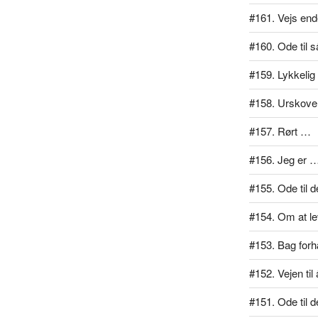
#161. Vejs end
#160. Ode til 
#159. Lykkelig
#158. Urskove
#157. Rørt …
#156. Jeg er 
#155. Ode til d
#154. Om at lev
#153. Bag for
#152. Vejen ti
#151. Ode til d