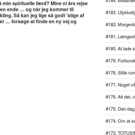
#184. Milliarde
min spirituelle færd? Mine ni års rejse
r en ende … og når jeg kommer til
#183. Ulykkeli
ing. Så kan jeg lige så godt ’stige af
ger … forsøge at finde en ny vej og
#182. Morgen
#181. Længsel
#180. At lade si
#179. Forbundet
#178. Stille ru
#177. Noget vil
#176. Alt det, v
#175. Den dag, 
#174. Om at s
#173. TOTUSI