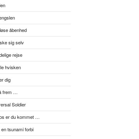
den
længslen
eløse åbenhed
ske sig selv
elige rejse
lle hvisken
er dig
å frem …
ersal Soldier
mos er du kommet …
en tsunami forbi