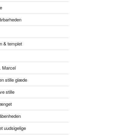
e
sårbarheden
n & templet
… Marcel
en stille glæde
e stille
hænget
l åbenheden
et uudsigelige