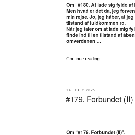
Om “#180. At lade sig fylde af l
Men hvad er det da, jeg forven
min rejse. Jo, jeg håber, at jeg 
tilstand af fuldkommen ro.
Når jeg taler om at lade mig fyl
finde ind til en tilstand af åb
omverdenen …
“#180.
Continue reading
At
lade
sig
fylde
af
POSTED
14. JULY 2025
ON
#179. Forbundet (II)
livet”
Om “#179. Forbundet (II)”.