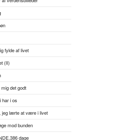
r af verdensbilleder
g
bøn
g fylde af livet
 (II)
m
 mig det godt
i har i os
jeg lærte at være i livet
øge mod bunden
NDE.386 dage