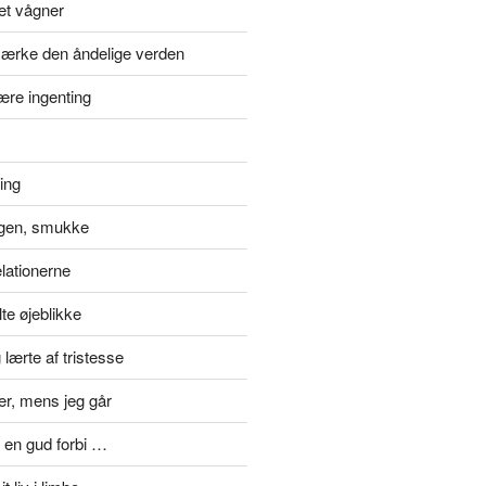
et vågner
ærke den åndelige verden
ære ingenting
ting
gen, smukke
elationerne
te øjeblikke
lærte af tristesse
er, mens jeg går
 en gud forbi …