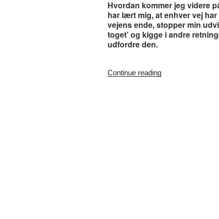
Hvordan kommer jeg videre på 
har lært mig, at enhver vej ha
vejens ende, stopper min udvikl
toget’ og kigge i andre retnin
udfordre den.
“#179.
Continue reading
Forbundet
(II)”