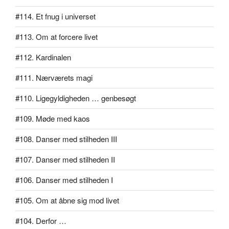
#114. Et fnug i universet
#113. Om at forcere livet
#112. Kardinalen
#111. Nærværets magi
#110. Ligegyldigheden … genbesøgt
#109. Møde med kaos
#108. Danser med stilheden III
#107. Danser med stilheden II
#106. Danser med stilheden I
#105. Om at åbne sig mod livet
#104. Derfor …