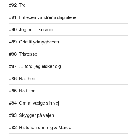
#92. Tro
#91. Friheden vandrer aldrig alene
#90. Jeg er … kosmos
#89. Ode til ydmygheden
#88. Tristesse
#87. … fordi jeg elsker dig
#86. Nærhed
#85. No filter
#84. Om at vælge sin vej
#83. Skygger på vejen
#82. Historien om mig & Marcel