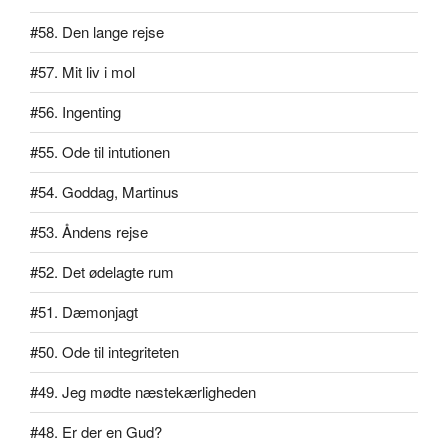
#58. Den lange rejse
#57. Mit liv i mol
#56. Ingenting
#55. Ode til intutionen
#54. Goddag, Martinus
#53. Åndens rejse
#52. Det ødelagte rum
#51. Dæmonjagt
#50. Ode til integriteten
#49. Jeg mødte næstekærligheden
#48. Er der en Gud?