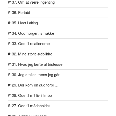
#137. Om at være ingenting
#136. Fortabt
#135. Livet i alting
#134. Godmorgen, smukke
#133. Ode til relationerne
#132. Mine stolte øjeblikke
#131. Hvad jeg lærte af tristesse
#130. Jeg smiler, mens jeg går
#129. Der kom en gud forbi …
#128. Ode til mit liv i limbo
#127. Ode til mådeholdet
#126. Aldrig lykkeligere …