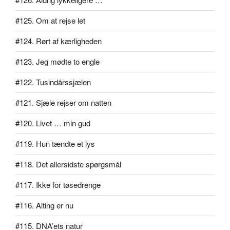
#125. Om at rejse let
#124. Rørt af kærligheden
#123. Jeg mødte to engle
#122. Tusindårssjælen
#121. Sjæle rejser om natten
#120. Livet … min gud
#119. Hun tændte et lys
#118. Det allersidste spørgsmål
#117. Ikke for tøsedrenge
#116. Alting er nu
#115. DNA’ets natur