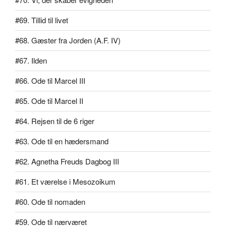
#69. Tillid til livet
#68. Gæster fra Jorden (A.F. IV)
#67. Ilden
#66. Ode til Marcel III
#65. Ode til Marcel II
#64. Rejsen til de 6 riger
#63. Ode til en hædersmand
#62. Agnetha Freuds Dagbog III
#61. Et værelse i Mesozoikum
#60. Ode til nomaden
#59. Ode til nærværet