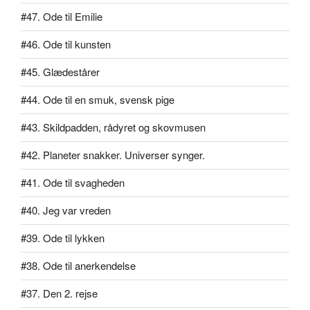
#47. Ode til Emilie
#46. Ode til kunsten
#45. Glædestårer
#44. Ode til en smuk, svensk pige
#43. Skildpadden, rådyret og skovmusen
#42. Planeter snakker. Universer synger.
#41. Ode til svagheden
#40. Jeg var vreden
#39. Ode til lykken
#38. Ode til anerkendelse
#37. Den 2. rejse