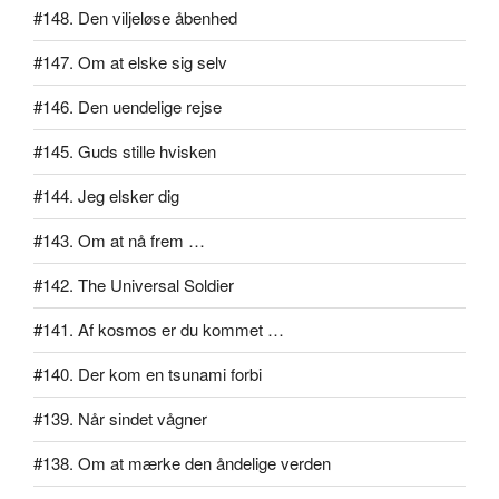
#148. Den viljeløse åbenhed
#147. Om at elske sig selv
#146. Den uendelige rejse
#145. Guds stille hvisken
#144. Jeg elsker dig
#143. Om at nå frem …
#142. The Universal Soldier
#141. Af kosmos er du kommet …
#140. Der kom en tsunami forbi
#139. Når sindet vågner
#138. Om at mærke den åndelige verden