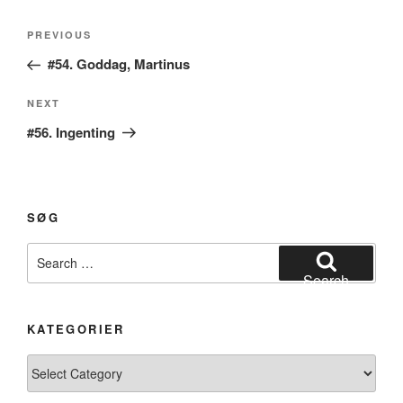
Post
Previous
PREVIOUS
navigation
Post
#54. Goddag, Martinus
Next
NEXT
Post
#56. Ingenting
SØG
Search
for:
Search
KATEGORIER
Kategorier