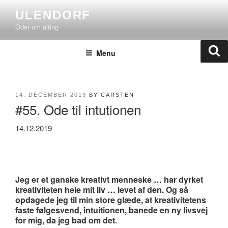
Skip
ULENDORF
to
Oder om alting
content
Se
Menu
POSTED
14. DECEMBER 2019
BY
CARSTEN
#55. Ode til intutionen
ON
14.12.2019
Jeg er et ganske kreativt menneske … har dyrket
kreativiteten hele mit liv … levet af den. Og så
opdagede jeg til min store glæde, at kreativitetens
faste følgesvend, intuitionen, banede en ny livsvej
for mig, da jeg bad om det.