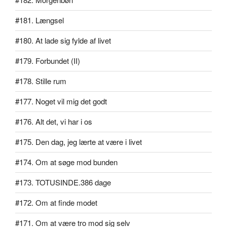
#181. Længsel
#180. At lade sig fylde af livet
#179. Forbundet (II)
#178. Stille rum
#177. Noget vil mig det godt
#176. Alt det, vi har i os
#175. Den dag, jeg lærte at være i livet
#174. Om at søge mod bunden
#173. TOTUSINDE.386 dage
#172. Om at finde modet
#171. Om at være tro mod sig selv