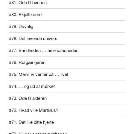
#81. Ode til bønnen
#80. Skjulte døre
#79. Usynlig
#78. Det levende univers
#77. Sandheden … hele sandheden
#76. Rorgængeren
#75. Mens vi venter på … livet
#74. … og ud af mørket
#73. Ode til alderen
#72. Hvad ville Martinus?
#71. Det lille bitte hjerte
#70. Vi, der skaber evigheden