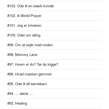
#103. Ode til en stærk kvinde
#102. A World Prayer
#101. Jeg er tvivleren
#100. Oder om alting
#99. Om at sejle med vinden
#98. Memory Lane
#97. Hvem er du? Tør du kigge?
#96. Hvad masken gemmer
#95. Ode til dit barnebarn
#94. … alene …
#93. Healing