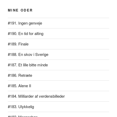
MINE ODER
#191. Ingen genveje
#190. En tid for alting
#189. Finale
#188. En skov i Sverige
#187. Et lille bitte minde
#186. Retræte
#185. Alene II
#184. Milliarder af verdensbilleder
#183. Ulykkelig
#182. Morgenbøn