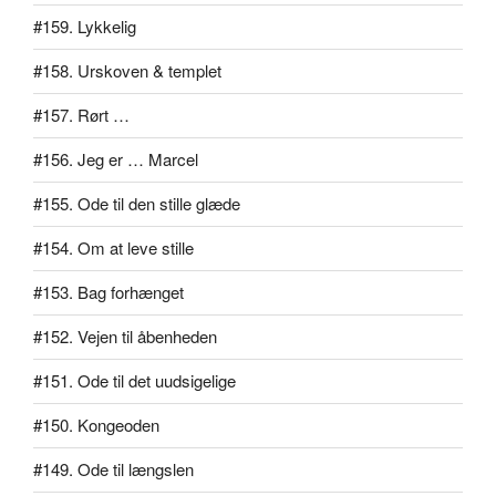
#159. Lykkelig
#158. Urskoven & templet
#157. Rørt …
#156. Jeg er … Marcel
#155. Ode til den stille glæde
#154. Om at leve stille
#153. Bag forhænget
#152. Vejen til åbenheden
#151. Ode til det uudsigelige
#150. Kongeoden
#149. Ode til længslen