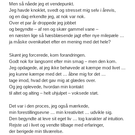
Men så nåede jeg et vendepunkt.
Jeg havde knoklet, svedt og stresset mig selv i årevis,
og en dag erkendte jeg, at nok var nok.
Over et par år droppede jeg jobbet
og begyndte – af ren og skær gammel vane –
en næsten lige så hæsblæsende jagt efter nye milepæle …
ja måske ovenikøbet efter en mening med det hele?
Skønt jeg forcerede, kom forandringen.
Godt nok for langsomt efter min smag – men den kom.
Jeg opdagede, at jeg ikke behøvede at kæmpe mod livet …
jeg kunne kæmpe med det … åbne mig for det …
tage imod, hvad det gav mig at glædes over.
Og jeg oplevede, hvordan min kontakt
til altet og alting – helt uhjulpet – voksede støt.
Det var i den proces, jeg også mærkede,
min forestillingsevne … min kreativitet … udvikle sig.
Den begyndte at leve sit eget liv … tog karakter af intuition.
Rejste ud i livet og vendte tilbage med erfaringer,
der berigede min tilværelse.