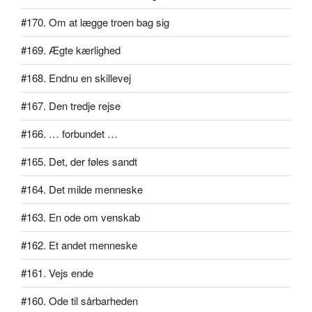
#170. Om at lægge troen bag sig
#169. Ægte kærlighed
#168. Endnu en skillevej
#167. Den tredje rejse
#166. … forbundet …
#165. Det, der føles sandt
#164. Det milde menneske
#163. En ode om venskab
#162. Et andet menneske
#161. Vejs ende
#160. Ode til sårbarheden