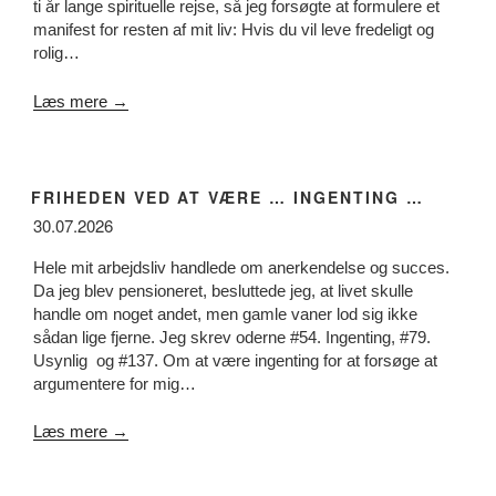
ti år lange spirituelle rejse, så jeg forsøgte at formulere et
manifest for resten af mit liv: Hvis du vil leve fredeligt og
rolig…
Læs mere →
FRIHEDEN VED AT VÆRE … INGENTING …
30.07.2026
Hele mit arbejdsliv handlede om anerkendelse og succes.
Da jeg blev pensioneret, besluttede jeg, at livet skulle
handle om noget andet, men gamle vaner lod sig ikke
sådan lige fjerne. Jeg skrev oderne #54. Ingenting, #79.
Usynlig og #137. Om at være ingenting for at forsøge at
argumentere for mig…
Læs mere →