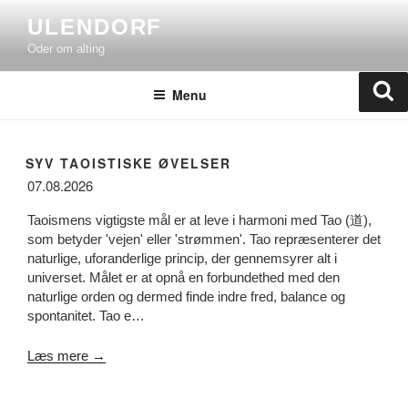
Skip
ULENDORF
to
Oder om alting
content
Se
Menu
SYV TAOISTISKE ØVELSER
07.08.2026
Taoismens vigtigste mål er at leve i harmoni med Tao (道),
som betyder 'vejen' eller 'strømmen'. Tao repræsenterer det
naturlige, uforanderlige princip, der gennemsyrer alt i
universet. Målet er at opnå en forbundethed med den
naturlige orden og dermed finde indre fred, balance og
spontanitet. Tao e…
Læs mere →