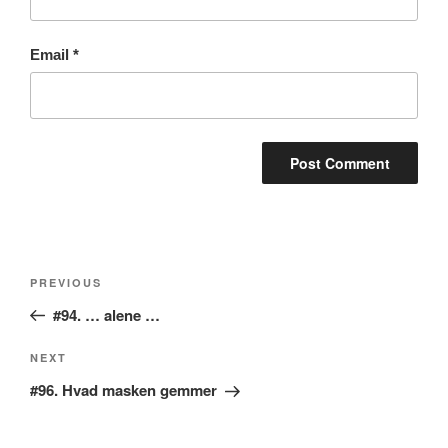
Email
*
Post
Previous
PREVIOUS
navigation
Post
#94. … alene …
Next
NEXT
Post
#96. Hvad masken gemmer