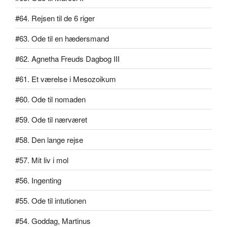
#64. Rejsen til de 6 riger
#63. Ode til en hædersmand
#62. Agnetha Freuds Dagbog III
#61. Et værelse i Mesozoikum
#60. Ode til nomaden
#59. Ode til nærværet
#58. Den lange rejse
#57. Mit liv i mol
#56. Ingenting
#55. Ode til intutionen
#54. Goddag, Martinus