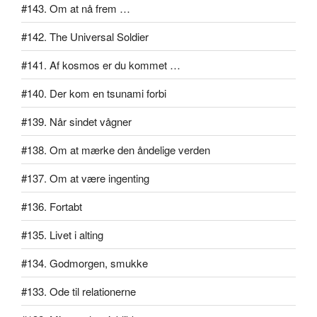
#143. Om at nå frem …
#142. The Universal Soldier
#141. Af kosmos er du kommet …
#140. Der kom en tsunami forbi
#139. Når sindet vågner
#138. Om at mærke den åndelige verden
#137. Om at være ingenting
#136. Fortabt
#135. Livet i alting
#134. Godmorgen, smukke
#133. Ode til relationerne