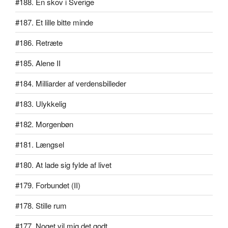
#188. En skov i Sverige
#187. Et lille bitte minde
#186. Retræte
#185. Alene II
#184. Milliarder af verdensbilleder
#183. Ulykkelig
#182. Morgenbøn
#181. Længsel
#180. At lade sig fylde af livet
#179. Forbundet (II)
#178. Stille rum
#177. Noget vil mig det godt