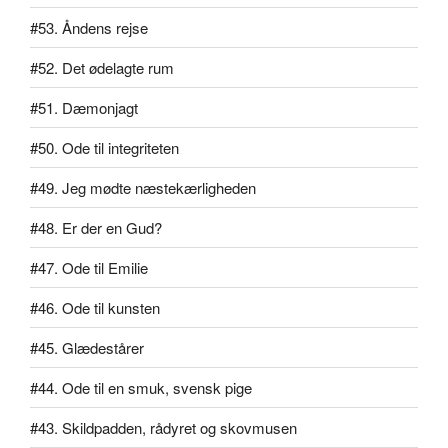
#53. Åndens rejse
#52. Det ødelagte rum
#51. Dæmonjagt
#50. Ode til integriteten
#49. Jeg mødte næstekærligheden
#48. Er der en Gud?
#47. Ode til Emilie
#46. Ode til kunsten
#45. Glædestårer
#44. Ode til en smuk, svensk pige
#43. Skildpadden, rådyret og skovmusen