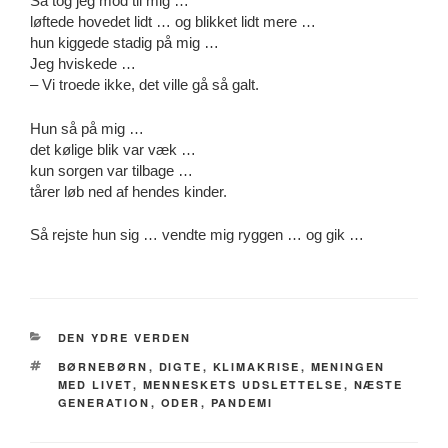
Så tog jeg mod til mig …
løftede hovedet lidt … og blikket lidt mere …
hun kiggede stadig på mig …
Jeg hviskede …
– Vi troede ikke, det ville gå så galt.
Hun så på mig …
det kølige blik var væk …
kun sorgen var tilbage …
tårer løb ned af hendes kinder.
Så rejste hun sig … vendte mig ryggen … og gik …
CATEGORIES
DEN YDRE VERDEN
TAGS
BØRNEBØRN
,
DIGTE
,
KLIMAKRISE
,
MENINGEN
MED LIVET
,
MENNESKETS UDSLETTELSE
,
NÆSTE
GENERATION
,
ODER
,
PANDEMI