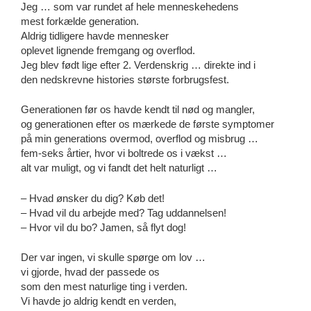
Jeg … som var rundet af hele menneskehedens
mest forkælde generation.
Aldrig tidligere havde mennesker
oplevet lignende fremgang og overflod.
Jeg blev født lige efter 2. Verdenskrig … direkte ind i
den nedskrevne histories største forbrugsfest.
Generationen før os havde kendt til nød og mangler,
og generationen efter os mærkede de første symptomer
på min generations overmod, overflod og misbrug …
fem-seks årtier, hvor vi boltrede os i vækst …
alt var muligt, og vi fandt det helt naturligt …
– Hvad ønsker du dig? Køb det!
– Hvad vil du arbejde med? Tag uddannelsen!
– Hvor vil du bo? Jamen, så flyt dog!
Der var ingen, vi skulle spørge om lov …
vi gjorde, hvad der passede os
som den mest naturlige ting i verden.
Vi havde jo aldrig kendt en verden,