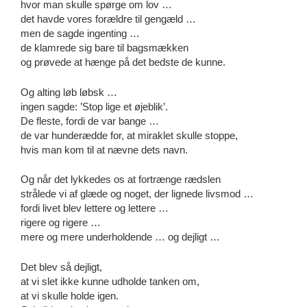
hvor man skulle spørge om lov …
det havde vores forældre til gengæld …
men de sagde ingenting …
de klamrede sig bare til bagsmækken
og prøvede at hænge på det bedste de kunne.
Og alting løb løbsk …
ingen sagde: ’Stop lige et øjeblik’.
De fleste, fordi de var bange …
de var hunderædde for, at miraklet skulle stoppe,
hvis man kom til at nævne dets navn.
Og når det lykkedes os at fortrænge rædslen
strålede vi af glæde og noget, der lignede livsmod …
fordi livet blev lettere og lettere …
rigere og rigere …
mere og mere underholdende … og dejligt …
Det blev så dejligt,
at vi slet ikke kunne udholde tanken om,
at vi skulle holde igen.