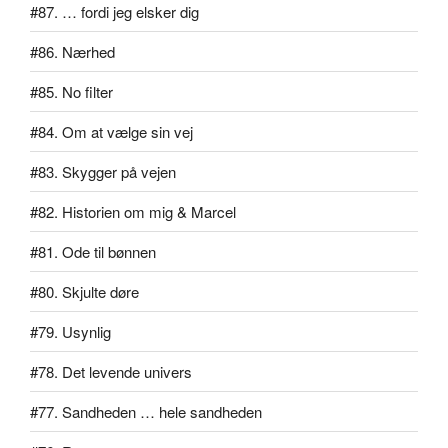
#87. … fordi jeg elsker dig
#86. Nærhed
#85. No filter
#84. Om at vælge sin vej
#83. Skygger på vejen
#82. Historien om mig & Marcel
#81. Ode til bønnen
#80. Skjulte døre
#79. Usynlig
#78. Det levende univers
#77. Sandheden … hele sandheden