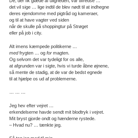
De, der fik glæde af uligheden, var tilfredse …
det vil sige … lige indtil de blev nødt til at indhegne
deres ejendomme med pigtråd og kameraer,
og til at have vagter ved siden
når de skulle på shoppingtur på Strøget
eller på job i city.
Alt imens kæmpede politikerne …
med
frygten … og
for
magten.
Og selvom det var tydeligt for os alle,
at afgrunden var i sigte, hvis vi turde åbne øjnene,
så mente de stadig, at de var de bedst egnede
til at hjælpe os ud af problemerne.
… … …
Jeg hev efter vejret …
erkendelserne havde sendt mit blodtryk i vejret.
Mit bryst gjorde ondt og hænderne rystede.
– Hvad nu? … tænkte jeg.