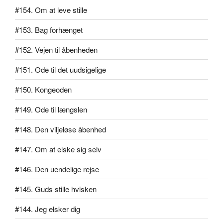
#154. Om at leve stille
#153. Bag forhænget
#152. Vejen til åbenheden
#151. Ode til det uudsigelige
#150. Kongeoden
#149. Ode til længslen
#148. Den viljeløse åbenhed
#147. Om at elske sig selv
#146. Den uendelige rejse
#145. Guds stille hvisken
#144. Jeg elsker dig