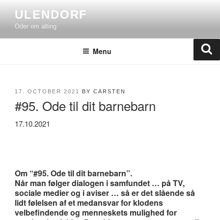
Skip
ULENDORF
to
Oder om alting
content
Se
Menu
POSTED
17. OCTOBER 2021
BY
CARSTEN
#95. Ode til dit barnebarn
ON
17.10.2021
Om “#95. Ode til dit barnebarn”.
Når man følger dialogen i samfundet … på TV,
sociale medier og i aviser … så er det slående så
lidt følelsen af et medansvar for klodens
velbefindende og menneskets mulighed for