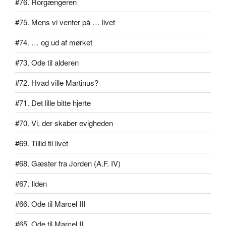
#76. Rorgængeren
#75. Mens vi venter på … livet
#74. … og ud af mørket
#73. Ode til alderen
#72. Hvad ville Martinus?
#71. Det lille bitte hjerte
#70. Vi, der skaber evigheden
#69. Tillid til livet
#68. Gæster fra Jorden (A.F. IV)
#67. Ilden
#66. Ode til Marcel III
#65. Ode til Marcel II