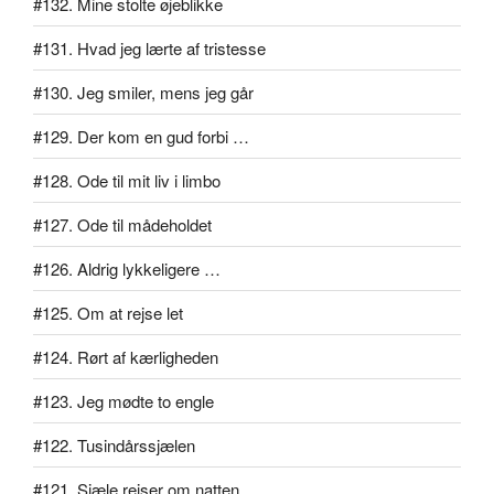
#132. Mine stolte øjeblikke
#131. Hvad jeg lærte af tristesse
#130. Jeg smiler, mens jeg går
#129. Der kom en gud forbi …
#128. Ode til mit liv i limbo
#127. Ode til mådeholdet
#126. Aldrig lykkeligere …
#125. Om at rejse let
#124. Rørt af kærligheden
#123. Jeg mødte to engle
#122. Tusindårssjælen
#121. Sjæle rejser om natten