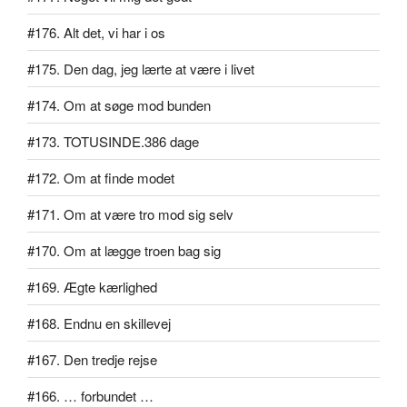
#176. Alt det, vi har i os
#175. Den dag, jeg lærte at være i livet
#174. Om at søge mod bunden
#173. TOTUSINDE.386 dage
#172. Om at finde modet
#171. Om at være tro mod sig selv
#170. Om at lægge troen bag sig
#169. Ægte kærlighed
#168. Endnu en skillevej
#167. Den tredje rejse
#166. … forbundet …