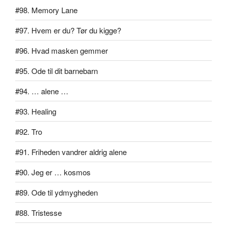
#98. Memory Lane
#97. Hvem er du? Tør du kigge?
#96. Hvad masken gemmer
#95. Ode til dit barnebarn
#94. … alene …
#93. Healing
#92. Tro
#91. Friheden vandrer aldrig alene
#90. Jeg er … kosmos
#89. Ode til ydmygheden
#88. Tristesse