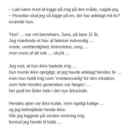
– Lad være med at kigge på mig på den måde, sagde jeg.
– Hvordan skal jeg så kigge på en, der har ødelagt mit liv?
svarede hun.
’Hun’ … var mit barnebarn, Sara, på bare 11 år.
Jeg mærkede et hav af følelser indvendig …
vrede, uretfærdighed, fortvivlelse, sorg …
men mest af alt nok … skyld …
Jeg ved, at hun ikke hadede mig …
hun mente ikke oprigtigt, at jeg havde ødelagt hendes liv …
men hun holdt mig som ’medansvarlig’ for den situation,
som hele hendes generation var fanget i …
her godt tre årtier inde i det nye årtusinde.
Hendes øjne var ikke kolde, men rigeligt kølige …
og jeg bebrejdede hende ikke.
Når jeg kiggede på verden omkring mig
forstod jeg hende til fulde …