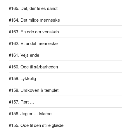
#165. Det, der føles sandt
#164. Det milde menneske
#163. En ode om venskab
#162. Et andet menneske
#161. Vejs ende
#160. Ode til sårbarheden
#159. Lykkelig
#158. Urskoven & templet
#157. Rørt …
#156. Jeg er … Marcel
#155. Ode til den stille glæde