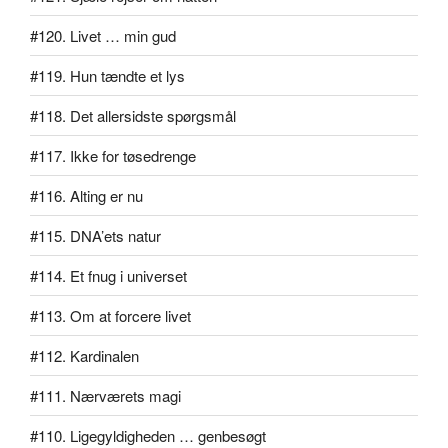
#120. Livet … min gud
#119. Hun tændte et lys
#118. Det allersidste spørgsmål
#117. Ikke for tøsedrenge
#116. Alting er nu
#115. DNA’ets natur
#114. Et fnug i universet
#113. Om at forcere livet
#112. Kardinalen
#111. Nærværets magi
#110. Ligegyldigheden … genbesøgt