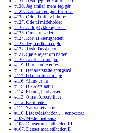
#131. Hvad jeg lærte af tristesse
#130. Jeg smiler, mens jeg går
#129. Der kom en gud forbi …
#128. Ode til mit liv i limbo
#127. Ode til mådeholdet
#126. Aldrig lykkeligere …
#125. Om at rejse let
#124. Rørt af kærligheden
#123. Jeg mødte to engle
#122. Tusindårssjælen
#121. Sjæle rejser om natten
#120. Livet … min gud
#119. Hun tændte et lys
#118. Det allersidste spørgsmål
#117. Ikke for tøsedrenge
#116. Alting er nu
#115. DNA’ets natur
#114. Et fnug i universet
#113. Om at forcere livet
#112. Kardinalen
#111. Nærværets magi
#110. Ligegyldigheden … genbesøgt
#109. Møde med kaos
#108. Danser med stilheden III
#107. Danser med stilheden II