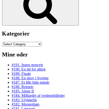
Kategorier
Kategorier
Mine oder
#191. Ingen genveje
#190. En tid for alting
#189. Finale
#188. En skov i Sverige
#187. Et lille bitte minde
#186. Retræte
#185. Alene II
#184. Milliarder af verdensbilleder
#183. Ulykkelig
#182. Morgenbøn
#181. Længsel