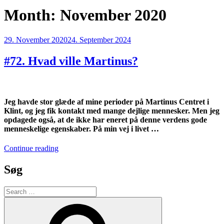
Month:
November 2020
Posted
29. November 2020
24. September 2024
on
#72. Hvad ville Martinus?
Jeg havde stor glæde af mine perioder på Martinus Centret i
Klint, og jeg fik kontakt med mange dejlige mennesker. Men jeg
opdagede også, at de ikke har eneret på denne verdens gode
menneskelige egenskaber. På min vej i livet …
“#72.
Continue reading
Hvad
ville
Søg
Martinus?”
Search
for:
Search