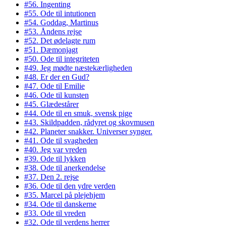
#56. Ingenting
#55. Ode til intutionen
#54. Goddag, Martinus
#53. Åndens rejse
#52. Det ødelagte rum
#51. Dæmonjagt
#50. Ode til integriteten
#49. Jeg mødte næstekærligheden
#48. Er der en Gud?
#47. Ode til Emilie
#46. Ode til kunsten
#45. Glædestårer
#44. Ode til en smuk, svensk pige
#43. Skildpadden, rådyret og skovmusen
#42. Planeter snakker. Universer synger.
#41. Ode til svagheden
#40. Jeg var vreden
#39. Ode til lykken
#38. Ode til anerkendelse
#37. Den 2. rejse
#36. Ode til den ydre verden
#35. Marcel på plejehjem
#34. Ode til danskerne
#33. Ode til vreden
#32. Ode til verdens herrer