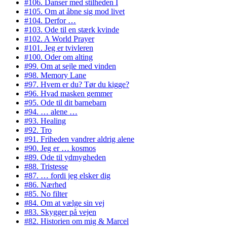
#106. Danser med stilheden I
#105. Om at åbne sig mod livet
#104. Derfor …
#103. Ode til en stærk kvinde
#102. A World Prayer
#101. Jeg er tvivleren
#100. Oder om alting
#99. Om at sejle med vinden
#98. Memory Lane
#97. Hvem er du? Tør du kigge?
#96. Hvad masken gemmer
#95. Ode til dit barnebarn
#94. … alene …
#93. Healing
#92. Tro
#91. Friheden vandrer aldrig alene
#90. Jeg er … kosmos
#89. Ode til ydmygheden
#88. Tristesse
#87. … fordi jeg elsker dig
#86. Nærhed
#85. No filter
#84. Om at vælge sin vej
#83. Skygger på vejen
#82. Historien om mig & Marcel