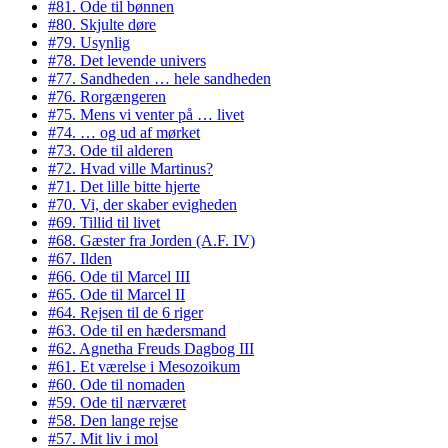
#81. Ode til bønnen
#80. Skjulte døre
#79. Usynlig
#78. Det levende univers
#77. Sandheden … hele sandheden
#76. Rorgængeren
#75. Mens vi venter på … livet
#74. … og ud af mørket
#73. Ode til alderen
#72. Hvad ville Martinus?
#71. Det lille bitte hjerte
#70. Vi, der skaber evigheden
#69. Tillid til livet
#68. Gæster fra Jorden (A.F. IV)
#67. Ilden
#66. Ode til Marcel III
#65. Ode til Marcel II
#64. Rejsen til de 6 riger
#63. Ode til en hædersmand
#62. Agnetha Freuds Dagbog III
#61. Et værelse i Mesozoikum
#60. Ode til nomaden
#59. Ode til nærværet
#58. Den lange rejse
#57. Mit liv i mol