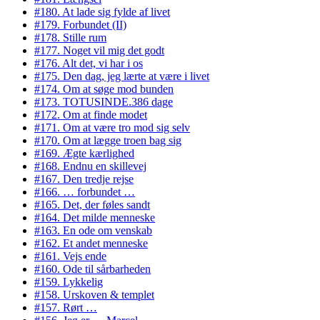
#180. At lade sig fylde af livet
#179. Forbundet (II)
#178. Stille rum
#177. Noget vil mig det godt
#176. Alt det, vi har i os
#175. Den dag, jeg lærte at være i livet
#174. Om at søge mod bunden
#173. TOTUSINDE.386 dage
#172. Om at finde modet
#171. Om at være tro mod sig selv
#170. Om at lægge troen bag sig
#169. Ægte kærlighed
#168. Endnu en skillevej
#167. Den tredje rejse
#166. … forbundet …
#165. Det, der føles sandt
#164. Det milde menneske
#163. En ode om venskab
#162. Et andet menneske
#161. Vejs ende
#160. Ode til sårbarheden
#159. Lykkelig
#158. Urskoven & templet
#157. Rørt …