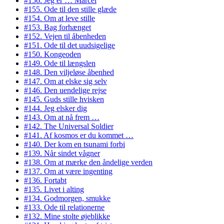
#156. Jeg er … Marcel
#155. Ode til den stille glæde
#154. Om at leve stille
#153. Bag forhænget
#152. Vejen til åbenheden
#151. Ode til det uudsigelige
#150. Kongeoden
#149. Ode til længslen
#148. Den viljeløse åbenhed
#147. Om at elske sig selv
#146. Den uendelige rejse
#145. Guds stille hvisken
#144. Jeg elsker dig
#143. Om at nå frem …
#142. The Universal Soldier
#141. Af kosmos er du kommet …
#140. Der kom en tsunami forbi
#139. Når sindet vågner
#138. Om at mærke den åndelige verden
#137. Om at være ingenting
#136. Fortabt
#135. Livet i alting
#134. Godmorgen, smukke
#133. Ode til relationerne
#132. Mine stolte øjeblikke