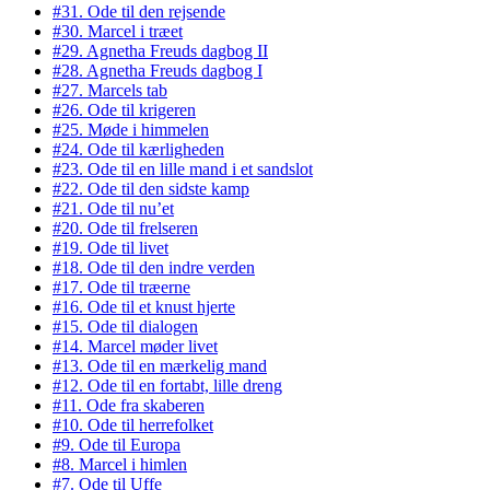
#31. Ode til den rejsende
#30. Marcel i træet
#29. Agnetha Freuds dagbog II
#28. Agnetha Freuds dagbog I
#27. Marcels tab
#26. Ode til krigeren
#25. Møde i himmelen
#24. Ode til kærligheden
#23. Ode til en lille mand i et sandslot
#22. Ode til den sidste kamp
#21. Ode til nu’et
#20. Ode til frelseren
#19. Ode til livet
#18. Ode til den indre verden
#17. Ode til træerne
#16. Ode til et knust hjerte
#15. Ode til dialogen
#14. Marcel møder livet
#13. Ode til en mærkelig mand
#12. Ode til en fortabt, lille dreng
#11. Ode fra skaberen
#10. Ode til herrefolket
#9. Ode til Europa
#8. Marcel i himlen
#7. Ode til Uffe