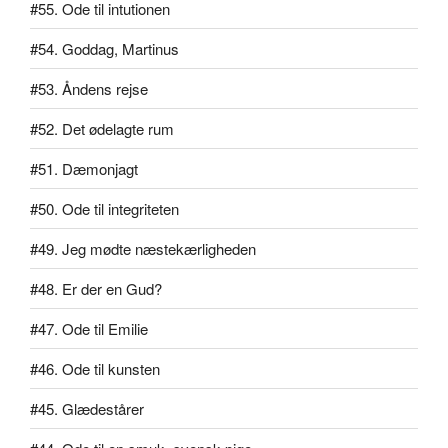
#55. Ode til intutionen
#54. Goddag, Martinus
#53. Åndens rejse
#52. Det ødelagte rum
#51. Dæmonjagt
#50. Ode til integriteten
#49. Jeg mødte næstekærligheden
#48. Er der en Gud?
#47. Ode til Emilie
#46. Ode til kunsten
#45. Glædestårer