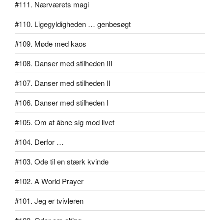
#111. Nærværets magi
#110. Ligegyldigheden … genbesøgt
#109. Møde med kaos
#108. Danser med stilheden III
#107. Danser med stilheden II
#106. Danser med stilheden I
#105. Om at åbne sig mod livet
#104. Derfor …
#103. Ode til en stærk kvinde
#102. A World Prayer
#101. Jeg er tvivleren