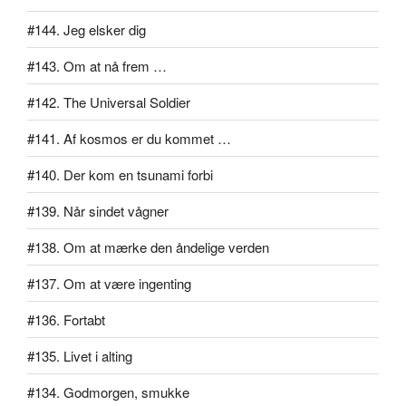
#144. Jeg elsker dig
#143. Om at nå frem …
#142. The Universal Soldier
#141. Af kosmos er du kommet …
#140. Der kom en tsunami forbi
#139. Når sindet vågner
#138. Om at mærke den åndelige verden
#137. Om at være ingenting
#136. Fortabt
#135. Livet i alting
#134. Godmorgen, smukke