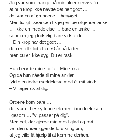
Jeg var som mange på min alder nervøs for,
at min krop ikke havde det helt godt …
det var en af grundene til besøget.
Men tidligt i seancen fik jeg en beroligende tanke
… ikke en meddelelse … bare en tanke …
som om jeg pludselig bare vidste det:
– Din krop har det godt …
den er lidt slidt efter 70 år på farten …
men du er ikke syg. Du er rask.
Hun berørte mine hofter. Mine knæ.
Og da hun nåede til mine ankler,
fyldte en indre meddelelse med ét mit sind:
– Vi tager os af dig.
Ordene kom bare …
der var et beskyttende element i meddelelsen
ligesom … ”vi passer på dig”.
Men det, der gjorde mig mest glad og rørt,
var den underliggende forsikring om,
at jeg ville få hjælp til at komme derhen,