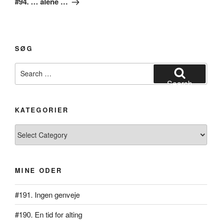
#94. … alene …
SØG
Search
for:
Search
KATEGORIER
Kategorier
MINE ODER
#191. Ingen genveje
#190. En tid for alting