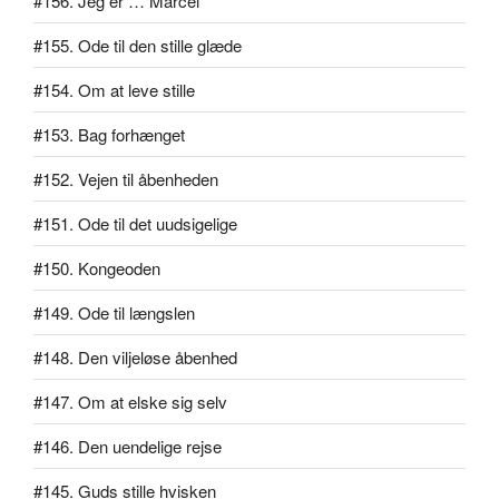
#156. Jeg er … Marcel
#155. Ode til den stille glæde
#154. Om at leve stille
#153. Bag forhænget
#152. Vejen til åbenheden
#151. Ode til det uudsigelige
#150. Kongeoden
#149. Ode til længslen
#148. Den viljeløse åbenhed
#147. Om at elske sig selv
#146. Den uendelige rejse
#145. Guds stille hvisken