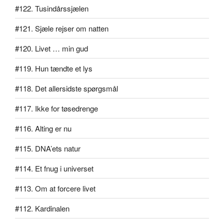
#122. Tusindårssjælen
#121. Sjæle rejser om natten
#120. Livet … min gud
#119. Hun tændte et lys
#118. Det allersidste spørgsmål
#117. Ikke for tøsedrenge
#116. Alting er nu
#115. DNA’ets natur
#114. Et fnug i universet
#113. Om at forcere livet
#112. Kardinalen