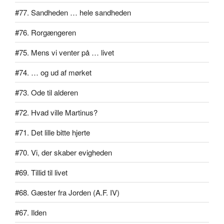
#77. Sandheden … hele sandheden
#76. Rorgængeren
#75. Mens vi venter på … livet
#74. … og ud af mørket
#73. Ode til alderen
#72. Hvad ville Martinus?
#71. Det lille bitte hjerte
#70. Vi, der skaber evigheden
#69. Tillid til livet
#68. Gæster fra Jorden (A.F. IV)
#67. Ilden