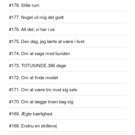
#178. Stille rum
#177. Noget vil mig det godt
#176. Alt det, vi har i os
#175. Den dag, jeg lærte at være i livet
#174. Om at søge mod bunden
#173. TOTUSINDE.386 dage
#172. Om at finde modet
#171. Om at være tro mod sig selv
#170. Om at lægge troen bag sig
#169. Ægte kærlighed
#168. Endnu en skillevej