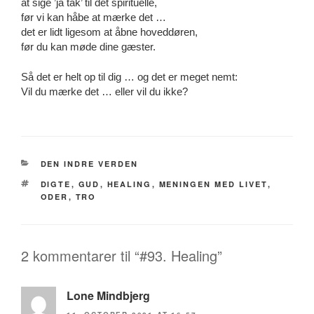
at sige ’ja tak’ til det spirituelle,
før vi kan håbe at mærke det …
det er lidt ligesom at åbne hoveddøren,
før du kan møde dine gæster.
Så det er helt op til dig … og det er meget nemt:
Vil du mærke det … eller vil du ikke?
CATEGORIES
DEN INDRE VERDEN
TAGS
DIGTE
,
GUD
,
HEALING
,
MENINGEN MED LIVET
,
ODER
,
TRO
2 kommentarer til “#93. Healing”
Lone Mindbjerg