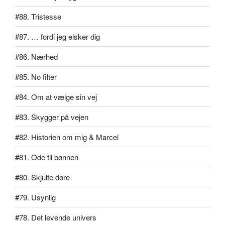
#88. Tristesse
#87. … fordi jeg elsker dig
#86. Nærhed
#85. No filter
#84. Om at vælge sin vej
#83. Skygger på vejen
#82. Historien om mig & Marcel
#81. Ode til bønnen
#80. Skjulte døre
#79. Usynlig
#78. Det levende univers