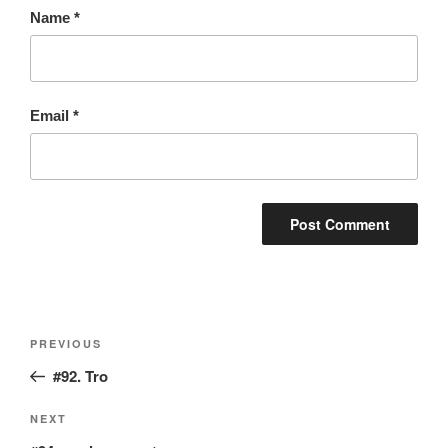
Name
*
Email
*
Post
Previous
PREVIOUS
navigation
Post
#92. Tro
Next
NEXT
Post