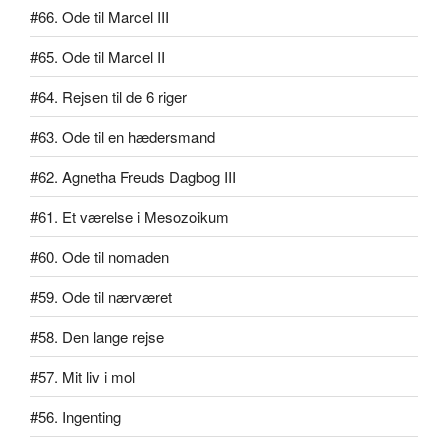
#66. Ode til Marcel III
#65. Ode til Marcel II
#64. Rejsen til de 6 riger
#63. Ode til en hædersmand
#62. Agnetha Freuds Dagbog III
#61. Et værelse i Mesozoikum
#60. Ode til nomaden
#59. Ode til nærværet
#58. Den lange rejse
#57. Mit liv i mol
#56. Ingenting