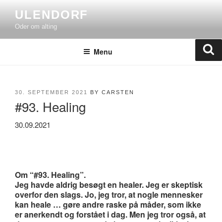
Skip
ULENDORF
to
Oder om alting
content
Se
Menu
POSTED
30. SEPTEMBER 2021
BY
CARSTEN
#93. Healing
ON
30.09.2021
Om “#93. Healing”.
Jeg havde aldrig besøgt en healer. Jeg er skeptisk
overfor den slags. Jo, jeg tror, at nogle mennesker
kan heale … gøre andre raske på måder, som ikke
er anerkendt og forstået i dag. Men jeg tror også, at