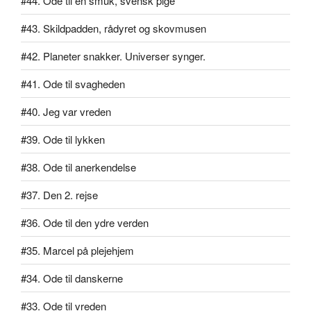
#44. Ode til en smuk, svensk pige
#43. Skildpadden, rådyret og skovmusen
#42. Planeter snakker. Universer synger.
#41. Ode til svagheden
#40. Jeg var vreden
#39. Ode til lykken
#38. Ode til anerkendelse
#37. Den 2. rejse
#36. Ode til den ydre verden
#35. Marcel på plejehjem
#34. Ode til danskerne
#33. Ode til vreden