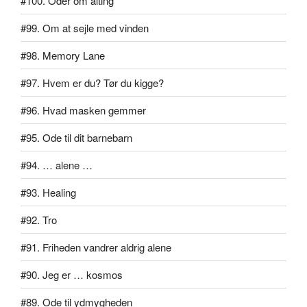
#100. Oder om alting
#99. Om at sejle med vinden
#98. Memory Lane
#97. Hvem er du? Tør du kigge?
#96. Hvad masken gemmer
#95. Ode til dit barnebarn
#94. … alene …
#93. Healing
#92. Tro
#91. Friheden vandrer aldrig alene
#90. Jeg er … kosmos
#89. Ode til ydmygheden