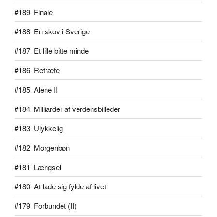
#189. Finale
#188. En skov i Sverige
#187. Et lille bitte minde
#186. Retræte
#185. Alene II
#184. Milliarder af verdensbilleder
#183. Ulykkelig
#182. Morgenbøn
#181. Længsel
#180. At lade sig fylde af livet
#179. Forbundet (II)