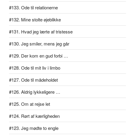
#133. Ode til relationerne
#132. Mine stolte øjeblikke
#131. Hvad jeg lærte af tristesse
#130. Jeg smiler, mens jeg går
#129. Der kom en gud forbi …
#128. Ode til mit liv i limbo
#127. Ode til mådeholdet
#126. Aldrig lykkeligere …
#125. Om at rejse let
#124. Rørt af kærligheden
#123. Jeg mødte to engle