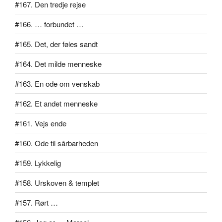
#167. Den tredje rejse
#166. … forbundet …
#165. Det, der føles sandt
#164. Det milde menneske
#163. En ode om venskab
#162. Et andet menneske
#161. Vejs ende
#160. Ode til sårbarheden
#159. Lykkelig
#158. Urskoven & templet
#157. Rørt …