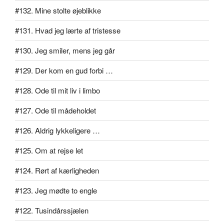
#132. Mine stolte øjeblikke
#131. Hvad jeg lærte af tristesse
#130. Jeg smiler, mens jeg går
#129. Der kom en gud forbi …
#128. Ode til mit liv i limbo
#127. Ode til mådeholdet
#126. Aldrig lykkeligere …
#125. Om at rejse let
#124. Rørt af kærligheden
#123. Jeg mødte to engle
#122. Tusindårssjælen