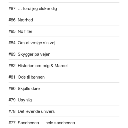
#87. … fordi jeg elsker dig
#86. Nærhed
#85. No filter
#84. Om at vælge sin vej
#83. Skygger på vejen
#82. Historien om mig & Marcel
#81. Ode til bønnen
#80. Skjulte døre
#79. Usynlig
#78. Det levende univers
#77. Sandheden … hele sandheden