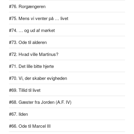
#76. Rorgængeren
#75. Mens vi venter på … livet
#74. … og ud af mørket
#73. Ode til alderen
#72. Hvad ville Martinus?
#71. Det lille bitte hjerte
#70. Vi, der skaber evigheden
#69. Tillid til livet
#68. Gæster fra Jorden (A.F. IV)
#67. Ilden
#66. Ode til Marcel III