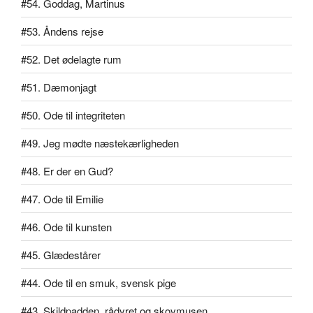
#54. Goddag, Martinus
#53. Åndens rejse
#52. Det ødelagte rum
#51. Dæmonjagt
#50. Ode til integriteten
#49. Jeg mødte næstekærligheden
#48. Er der en Gud?
#47. Ode til Emilie
#46. Ode til kunsten
#45. Glædestårer
#44. Ode til en smuk, svensk pige
#43. Skildpadden, rådyret og skovmusen