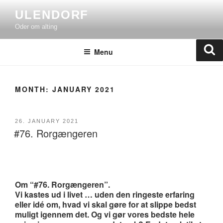
Skip
ULENDORF
to
Oder om alting
content
Se
Menu
MONTH:
JANUARY 2021
POSTED
26. JANUARY 2021
#76. Rorgængeren
ON
Om “#76. Rorgængeren”.
Vi kastes ud i livet … uden den ringeste erfaring
eller idé om, hvad vi skal gøre for at slippe bedst
muligt igennem det. Og vi gør vores bedste hele