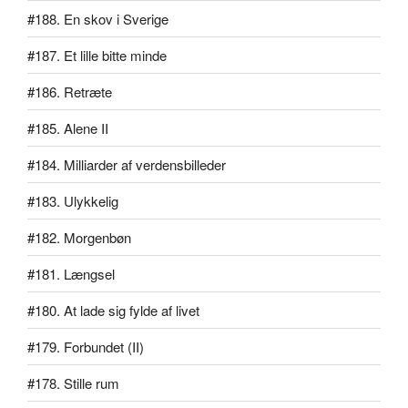
#188. En skov i Sverige
#187. Et lille bitte minde
#186. Retræte
#185. Alene II
#184. Milliarder af verdensbilleder
#183. Ulykkelig
#182. Morgenbøn
#181. Længsel
#180. At lade sig fylde af livet
#179. Forbundet (II)
#178. Stille rum