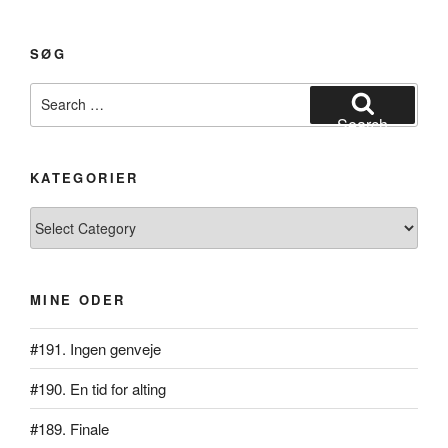
vi
venter
på
SØG
…
Search
livet”
for:
Search
KATEGORIER
Kategorier
MINE ODER
#191. Ingen genveje
#190. En tid for alting
#189. Finale