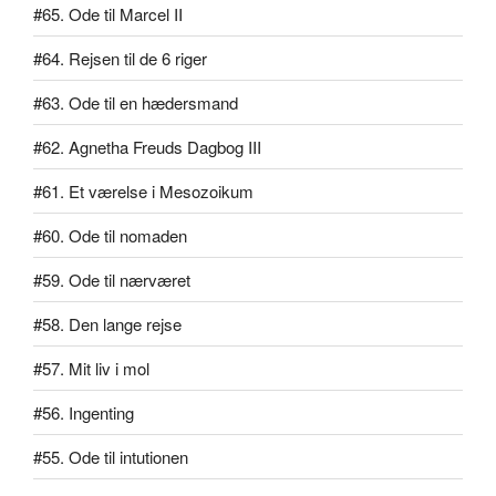
#65. Ode til Marcel II
#64. Rejsen til de 6 riger
#63. Ode til en hædersmand
#62. Agnetha Freuds Dagbog III
#61. Et værelse i Mesozoikum
#60. Ode til nomaden
#59. Ode til nærværet
#58. Den lange rejse
#57. Mit liv i mol
#56. Ingenting
#55. Ode til intutionen