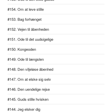
#154. Om at leve stille
#153. Bag forhænget
#152. Vejen til åbenheden
#151. Ode til det uudsigelige
#150. Kongeoden
#149. Ode til længslen
#148. Den viljeløse åbenhed
#147. Om at elske sig selv
#146. Den uendelige rejse
#145. Guds stille hvisken
#144. Jeg elsker dig