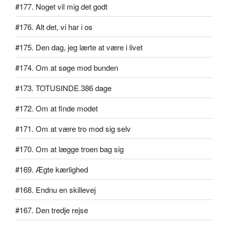
#177. Noget vil mig det godt
#176. Alt det, vi har i os
#175. Den dag, jeg lærte at være i livet
#174. Om at søge mod bunden
#173. TOTUSINDE.386 dage
#172. Om at finde modet
#171. Om at være tro mod sig selv
#170. Om at lægge troen bag sig
#169. Ægte kærlighed
#168. Endnu en skillevej
#167. Den tredje rejse