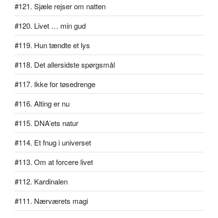
#121. Sjæle rejser om natten
#120. Livet … min gud
#119. Hun tændte et lys
#118. Det allersidste spørgsmål
#117. Ikke for tøsedrenge
#116. Alting er nu
#115. DNA’ets natur
#114. Et fnug i universet
#113. Om at forcere livet
#112. Kardinalen
#111. Nærværets magi