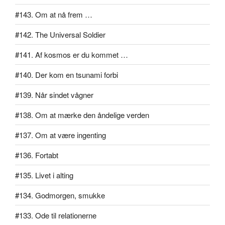
#143. Om at nå frem …
#142. The Universal Soldier
#141. Af kosmos er du kommet …
#140. Der kom en tsunami forbi
#139. Når sindet vågner
#138. Om at mærke den åndelige verden
#137. Om at være ingenting
#136. Fortabt
#135. Livet i alting
#134. Godmorgen, smukke
#133. Ode til relationerne