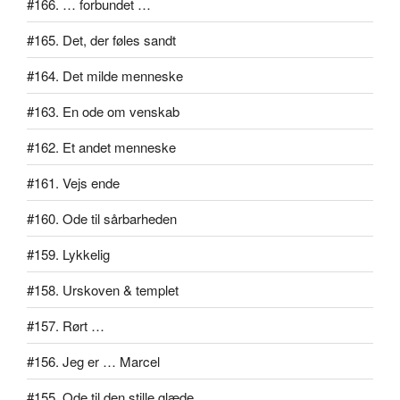
#166. … forbundet …
#165. Det, der føles sandt
#164. Det milde menneske
#163. En ode om venskab
#162. Et andet menneske
#161. Vejs ende
#160. Ode til sårbarheden
#159. Lykkelig
#158. Urskoven & templet
#157. Rørt …
#156. Jeg er … Marcel
#155. Ode til den stille glæde