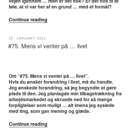
vejen igennem … men er det nok? Er det nok til at
føle, at vi var her af en grund … med et formål?
“#76.
Continue reading
Rorgængeren”
POSTED
25. JANUARY 2021
#75. Mens vi venter på … livet
ON
Om “#75. Mens vi venter på … livet”.
Hvis du ønsker forandring i livet, må du handle.
Jeg ønskede forandring, så jeg begyndte at gøre
plads til den. Jeg planlagde min tilbagetrækning fra
arbejdsmarkedet og skruede ned for så mange
forpligtelser som muligt … alt imens jeg syslede
med ting, som gav mening og glæde.
“#75.
Continue reading
Mens