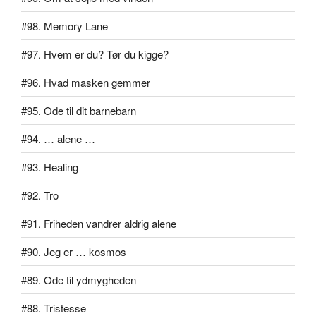
#98. Memory Lane
#97. Hvem er du? Tør du kigge?
#96. Hvad masken gemmer
#95. Ode til dit barnebarn
#94. … alene …
#93. Healing
#92. Tro
#91. Friheden vandrer aldrig alene
#90. Jeg er … kosmos
#89. Ode til ydmygheden
#88. Tristesse