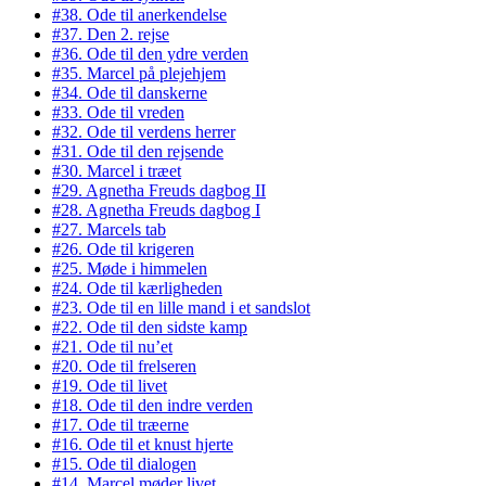
#38. Ode til anerkendelse
#37. Den 2. rejse
#36. Ode til den ydre verden
#35. Marcel på plejehjem
#34. Ode til danskerne
#33. Ode til vreden
#32. Ode til verdens herrer
#31. Ode til den rejsende
#30. Marcel i træet
#29. Agnetha Freuds dagbog II
#28. Agnetha Freuds dagbog I
#27. Marcels tab
#26. Ode til krigeren
#25. Møde i himmelen
#24. Ode til kærligheden
#23. Ode til en lille mand i et sandslot
#22. Ode til den sidste kamp
#21. Ode til nu’et
#20. Ode til frelseren
#19. Ode til livet
#18. Ode til den indre verden
#17. Ode til træerne
#16. Ode til et knust hjerte
#15. Ode til dialogen
#14. Marcel møder livet