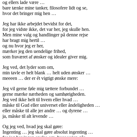
og ellers lade være …
bare tænke mine tanker, filosofere lidt og se,
hvor det bringer mig hen …
Jeg har ikke arbejdet bevidst for det,
for jeg vidste ikke, det var her, jeg skulle hen.
Men mine valg og handlinger på denne rejse
har bragt mig hertil …
og nu hvor jeg er her,
mærker jeg den uendelige frihed,
som fraværet af ønsker og idealer giver mig.
Jeg ved, det lyder som om,
min tavle er helt blank … helt uden ønsker …
meeeen … der er ét vigtigt ønske mere:
Jeg vil gerne føle mig tættere forbundet …
gerne mærke nærheden og samhørigheden.
Jeg ved ikke helt til hvem eller hvad …
måske til Gud eller universet eller åndeligheden …
eller måske til alle jer andre … og dyrene …
ja, måske til alt levende …
Og jeg ved, hvad jeg skal gøre:
Ingenting … jeg skal gøre absolut ingenting …