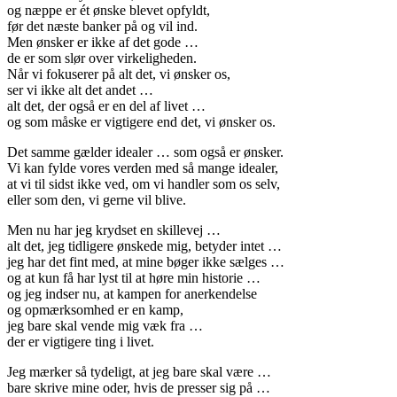
og næppe er ét ønske blevet opfyldt,
før det næste banker på og vil ind.
Men ønsker er ikke af det gode …
de er som slør over virkeligheden.
Når vi fokuserer på alt det, vi ønsker os,
ser vi ikke alt det andet …
alt det, der også er en del af livet …
og som måske er vigtigere end det, vi ønsker os.
Det samme gælder idealer … som også er ønsker.
Vi kan fylde vores verden med så mange idealer,
at vi til sidst ikke ved, om vi handler som os selv,
eller som den, vi gerne vil blive.
Men nu har jeg krydset en skillevej …
alt det, jeg tidligere ønskede mig, betyder intet …
jeg har det fint med, at mine bøger ikke sælges …
og at kun få har lyst til at høre min historie …
og jeg indser nu, at kampen for anerkendelse
og opmærksomhed er en kamp,
jeg bare skal vende mig væk fra …
der er vigtigere ting i livet.
Jeg mærker så tydeligt, at jeg bare skal være …
bare skrive mine oder, hvis de presser sig på …