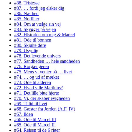
#88. Tristesse
#87. … fordi jeg elsker dig
#86. Nærhed
#85. No filter
#84. Om at vælge sin vej
#83. Skygger på vejen
#82. Historien om mig & Marcel
#81. Ode til bønnen
#80. Skjulte døre
#79. Usynlig
#78. Det levende univers
#77. Sandheden … hele sandheden
#76. Rorgængeren
#75. Mens vi venter på … livet
#74. … og ud af mørket
#73. Ode til alderen
#72. Hvad ville Martinus?
#71. Det lille bitte hjerte
#70. Vi, der skaber evigheden
#69. Tillid til livet
#68. Gæster fra Jorden (A.F. IV)
#67. Ilden
#66. Ode til Marcel III
#65. Ode til Marcel II
#64. Rejsen til de 6 riger