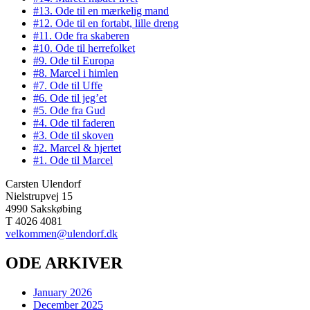
#13. Ode til en mærkelig mand
#12. Ode til en fortabt, lille dreng
#11. Ode fra skaberen
#10. Ode til herrefolket
#9. Ode til Europa
#8. Marcel i himlen
#7. Ode til Uffe
#6. Ode til jeg’et
#5. Ode fra Gud
#4. Ode til faderen
#3. Ode til skoven
#2. Marcel & hjertet
#1. Ode til Marcel
Carsten Ulendorf
Nielstrupvej 15
4990 Sakskøbing
T 4026 4081
velkommen@ulendorf.dk
ODE ARKIVER
January 2026
December 2025