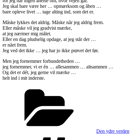
for jeg har ingen anelse om, hvor vejen går.
Jeg skal bare være her … opmærksom og åben …
bare opleve livet … tage alting ind, som det er.
Måske lykkes det aldrig. Måske når jeg aldrig frem.
Eller måske vil jeg gradvist mærke,
at jeg nærmer mig målet.
Eller en dag pludselig opdage, at jeg står der …
er nået frem.
Jeg ved det ikke … jeg har jo ikke prøvet det før.
Men jeg fornemmer forbundetheden …
jeg fornemmer, vi er én … allesammen … altsammen …
Og det er dét, jeg gerne vil mærke …
helt ind i mit inderste.
Categories
Den ydre verden
Tags