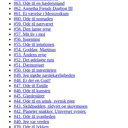
#63. Ode til en hædersmand
#62. Agnetha Freuds Dagbog III
#61. Et værelse i Mesozoikum
#60. Ode til nomaden
#59. Ode til nærværet
#58. Den lange rejse
#57. Mit liv i mol
#56. Ingenting
#55. Ode til intutionen
#54. Goddag, Martinus
#53. Åndens rejse
#52. Det ødelagte rum
#51. Dæmonjagt
#50. Ode til integriteten
#49. Jeg mødte næstekærligheden
#48. Er der en Gud?
#47. Ode til Emilie
#46. Ode til kunsten
#45. Glædestårer
#44. Ode til en smuk, svensk pige
#43. Skildpadden, rådyret og skovmusen
#42. Planeter snakker. Universer synger.
#41. Ode til svagheden
#40. Jeg var vreden
#39. Ode til lykken