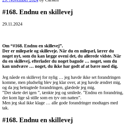
on
#168. Endnu en skillevej
29.11.2024
Om “#168. Endnu en skillevej”.
Der er milepæle og skilleveje. Når du en milepæl, lærer du
noget nyt, som du kan lægge oveni det, du allerede vidste. Når
du en skillevej, efterlader du noget bagude … noget, som du
kan undvære … noget, du ikke har godt af at bære med dig.
Jeg nåede en skillevej for nylig … jeg havde ikke set forandringen
komme, men pludselig blev jeg klar over, at jeg havde ændret mig,
og da jeg betragtede forandringen, glædede jeg mig.
”Der skete det igen ”, tænkte jeg og smilede. ”Endnu en forandring,
der kom lige så stille som en tyv om natten”.
Men jeg skal ikke klage … alle gode forandringer modtages med
tak.
#168. Endnu en skillevej