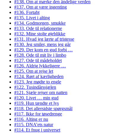
#138. Om at mærke den åndelige verden
#137. Om at være ingenting
#136. Fortabt
#135. Livet i alting
#134. Godmorgen, smukke
#133. Ode til relationerne
#132. Mine stolte øjeblikke
#131. Hvad jeg lærte af tristesse
#130. Jeg smiler, mens jeg går
#129. Der kom en gud forbi …
#128. Ode til mit liv i limbo
#127. Ode til mådeholdet
#126. Aldrig lykkeligere …
#125. Om at rejse let
#124. Rørt af kærligheden
#123. Jeg mødte to engle
#122. Tusindårssjælen
#121. Sjæle rejser om natten
#120. Livet … min gud
#119. Hun tændte et lys
#118. Det allersidste spørgsmål
#117. Ikke for tøsedrenge
#116. Alting er nu
#115. DNA’ets natur
#114. Et fnug i universet