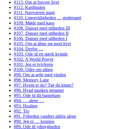
#113. Om at forcere livet
#112. Kardinalen
#111. Nærværets magi
#110. Ligegyldigheden … genbesøgt
#109. Møde med kaos
#108. Danser med stilheden III
#107. Danser med stilheden II
#106. Danser med stilheden I
#105. Om at åbne sig mod livet
#104. Derfor …
#103. Ode til en stærk kvinde
#102. A World Prayer
#101. Jeg er tvivleren
#100. Oder om alting
#99. Om at sejle med vinden
#98. Memory Lane
#97. Hvem er du? Tør du kigge?
#96. Hvad masken gemmer
#95. Ode til dit barnebarn
#94. … alene …
#93. Healing
#92. Tro
#91. Friheden vandrer aldrig alene
#90. Jeg er … kosmos
#89. Ode til ydmygheden