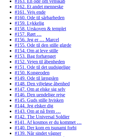
#163. En ode om venskab
#162. Et andet menneske
#161. Vejs ende
#160. Ode til sårbarheden
#159. Lykkelig
#158. Urskoven & templet
#157. Rørt …
#156. Jeg er … Marcel
#155. Ode til den stille glæde
#154. Om at leve stille
#153. Bag forhænget
#152. Vejen til åbenheden
#151. Ode til det uudsigelige
#150. Kongeoden
#149. Ode til længslen
#148. Den viljeløse åbenhed
#147. Om at elske sig selv
#146. Den uendelige rejse
#145. Guds stille hvisken
#144. Jeg elsker dig
#143. Om at nå frem …
#142. The Universal Soldier
#141. Af kosmos er du kommet …
#140. Der kom en tsunami forbi
#139. Når sindet vågner