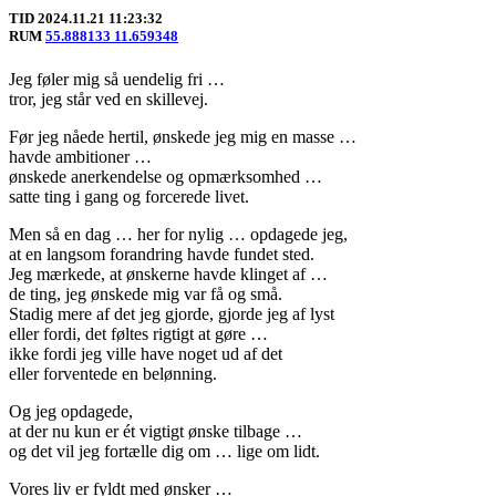
TID 2024.11.21 11:23:32
RUM
55.888133 11.659348
Jeg føler mig så uendelig fri …
tror, jeg står ved en skillevej.
Før jeg nåede hertil, ønskede jeg mig en masse …
havde ambitioner …
ønskede anerkendelse og opmærksomhed …
satte ting i gang og forcerede livet.
Men så en dag … her for nylig … opdagede jeg,
at en langsom forandring havde fundet sted.
Jeg mærkede, at ønskerne havde klinget af …
de ting, jeg ønskede mig var få og små.
Stadig mere af det jeg gjorde, gjorde jeg af lyst
eller fordi, det føltes rigtigt at gøre …
ikke fordi jeg ville have noget ud af det
eller forventede en belønning.
Og jeg opdagede,
at der nu kun er ét vigtigt ønske tilbage …
og det vil jeg fortælle dig om … lige om lidt.
Vores liv er fyldt med ønsker …