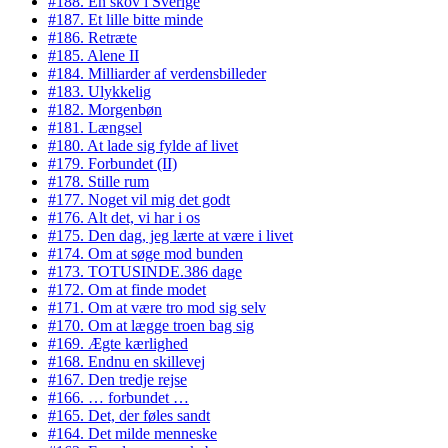
#188. En skov i Sverige
#187. Et lille bitte minde
#186. Retræte
#185. Alene II
#184. Milliarder af verdensbilleder
#183. Ulykkelig
#182. Morgenbøn
#181. Længsel
#180. At lade sig fylde af livet
#179. Forbundet (II)
#178. Stille rum
#177. Noget vil mig det godt
#176. Alt det, vi har i os
#175. Den dag, jeg lærte at være i livet
#174. Om at søge mod bunden
#173. TOTUSINDE.386 dage
#172. Om at finde modet
#171. Om at være tro mod sig selv
#170. Om at lægge troen bag sig
#169. Ægte kærlighed
#168. Endnu en skillevej
#167. Den tredje rejse
#166. … forbundet …
#165. Det, der føles sandt
#164. Det milde menneske