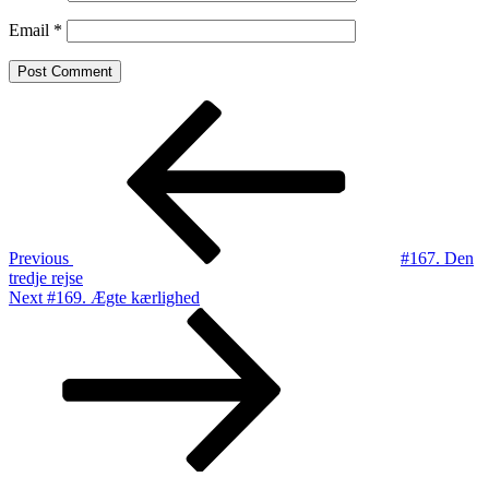
Email
*
Post
Previous
Post
navigation
Previous
#167. Den
tredje rejse
Next
Next
#169. Ægte kærlighed
Post