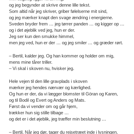
og jeg begynder at skrive denne lille tekst.
Som altid når jeg skriver, griber følelserne mit sind,
og jeg mærker knapt den svage ændring i energierne.
Sveden bryder frem … jeg tørrer panden … og kigger op …
og i det øjeblik ved jeg, hun er der.
Jeg ser kun den smukke himmel,
men jeg ved, hun er der … og jeg smiler … og græder rørt.
– Bertil, kalder jeg. Og han kommer og holder om mig,
mens mine tårer triller.
– Vi skal i skoven nu, hvisker jeg.
Hele vejen til den lille gravplads i skoven
mærker jeg hendes nærvær og kærlighed.
Og hun er der, da vi lægger blomster til Göran og Karen,
og til Bodil og Evert og Anders og Mats.
Først da vi vender om og går hjem,
trækker hun sig stille tilbage …
og det er i det øjeblik, jeg træffer min beslutning …
– Bertil. Når jeg dør, tager du rejsetræet inde i lysningen.