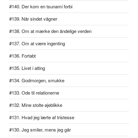
#140. Der kom en tsunami forbi
#139. Når sindet vågner
#138. Om at mærke den åndelige verden
#137. Om at være ingenting
#136. Fortabt
#135. Livet i alting
#134. Godmorgen, smukke
#133. Ode til relationerne
#132. Mine stolte øjeblikke
#131. Hvad jeg lærte af tristesse
#130. Jeg smiler, mens jeg går