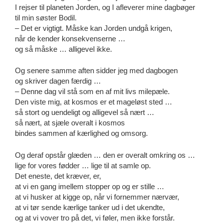
I rejser til planeten Jorden, og I afleverer mine dagbøger
til min søster Bodil.
– Det er vigtigt. Måske kan Jorden undgå krigen,
når de kender konsekvenserne …
og så måske … alligevel ikke.
Og senere samme aften sidder jeg med dagbogen
og skriver dagen færdig …
– Denne dag vil stå som en af mit livs milepæle.
Den viste mig, at kosmos er et mageløst sted …
så stort og uendeligt og alligevel så nært …
så nært, at sjæle overalt i kosmos
bindes sammen af kærlighed og omsorg.
Og deraf opstår glæden … den er overalt omkring os …
lige for vores fødder … lige til at samle op.
Det eneste, det kræver, er,
at vi en gang imellem stopper op og er stille …
at vi husker at kigge op, når vi fornemmer nærvær,
at vi tør sende kærlige tanker ud i det ukendte,
og at vi vover tro på det, vi føler, men ikke forstår.