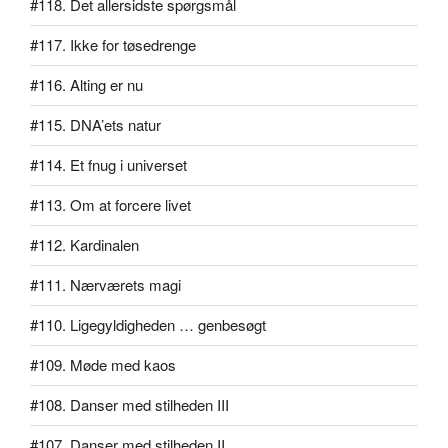
#118. Det allersidste spørgsmål
#117. Ikke for tøsedrenge
#116. Alting er nu
#115. DNA’ets natur
#114. Et fnug i universet
#113. Om at forcere livet
#112. Kardinalen
#111. Nærværets magi
#110. Ligegyldigheden … genbesøgt
#109. Møde med kaos
#108. Danser med stilheden III
#107. Danser med stilheden II