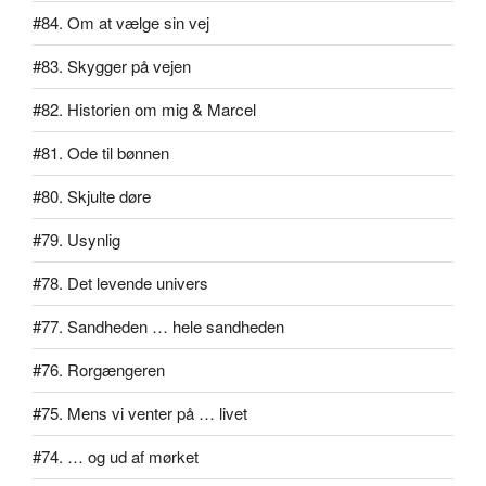
#84. Om at vælge sin vej
#83. Skygger på vejen
#82. Historien om mig & Marcel
#81. Ode til bønnen
#80. Skjulte døre
#79. Usynlig
#78. Det levende univers
#77. Sandheden … hele sandheden
#76. Rorgængeren
#75. Mens vi venter på … livet
#74. … og ud af mørket