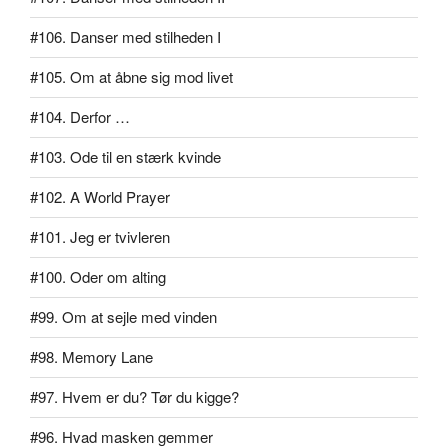
#106. Danser med stilheden I
#105. Om at åbne sig mod livet
#104. Derfor …
#103. Ode til en stærk kvinde
#102. A World Prayer
#101. Jeg er tvivleren
#100. Oder om alting
#99. Om at sejle med vinden
#98. Memory Lane
#97. Hvem er du? Tør du kigge?
#96. Hvad masken gemmer