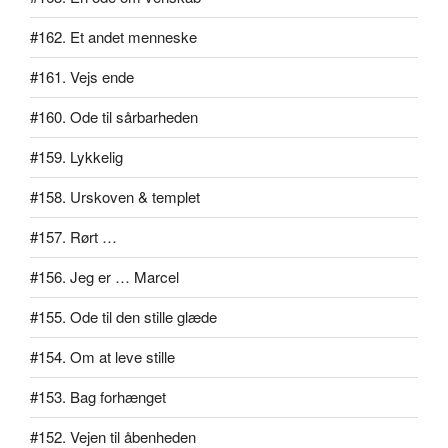
#162. Et andet menneske
#161. Vejs ende
#160. Ode til sårbarheden
#159. Lykkelig
#158. Urskoven & templet
#157. Rørt …
#156. Jeg er … Marcel
#155. Ode til den stille glæde
#154. Om at leve stille
#153. Bag forhænget
#152. Vejen til åbenheden