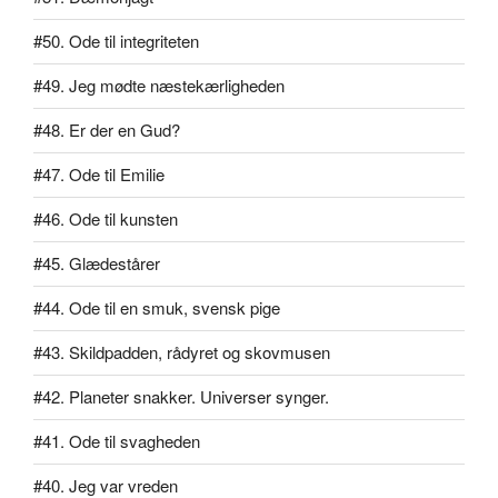
#50. Ode til integriteten
#49. Jeg mødte næstekærligheden
#48. Er der en Gud?
#47. Ode til Emilie
#46. Ode til kunsten
#45. Glædestårer
#44. Ode til en smuk, svensk pige
#43. Skildpadden, rådyret og skovmusen
#42. Planeter snakker. Universer synger.
#41. Ode til svagheden
#40. Jeg var vreden