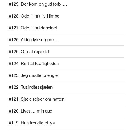
#129. Der kom en gud forbi …
#128. Ode til mit liv i limbo
#127. Ode til mådeholdet
#126. Aldrig lykkeligere …
#125. Om at rejse let
#124. Rørt af kærligheden
#123. Jeg mødte to engle
#122. Tusindårssjælen
#121. Sjæle rejser om natten
#120. Livet … min gud
#119. Hun tændte et lys