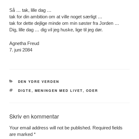
Så … tak, lille dag …
tak for din ambition om at ville noget særligt …
tak for dette dejlige minde om min søster fra Jorden …
Dig, lille dag … dig vil jeg huske, lige til jeg dør.
Agnetha Freud
7. juni 2084
CATEGORIES
DEN YDRE VERDEN
TAGS
DIGTE
,
MENINGEN MED LIVET
,
ODER
Skriv en kommentar
Your email address will not be published.
Required fields
are marked
*