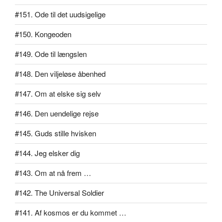
#151. Ode til det uudsigelige
#150. Kongeoden
#149. Ode til længslen
#148. Den viljeløse åbenhed
#147. Om at elske sig selv
#146. Den uendelige rejse
#145. Guds stille hvisken
#144. Jeg elsker dig
#143. Om at nå frem …
#142. The Universal Soldier
#141. Af kosmos er du kommet …