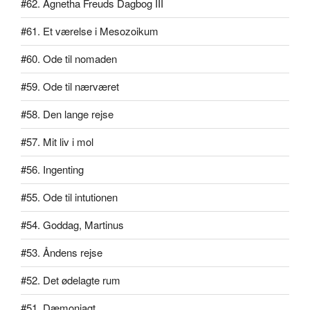
#62. Agnetha Freuds Dagbog III
#61. Et værelse i Mesozoikum
#60. Ode til nomaden
#59. Ode til nærværet
#58. Den lange rejse
#57. Mit liv i mol
#56. Ingenting
#55. Ode til intutionen
#54. Goddag, Martinus
#53. Åndens rejse
#52. Det ødelagte rum
#51. Dæmonjagt