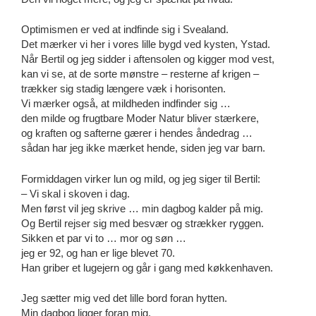
Optimismen er ved at indfinde sig i Svealand.
Det mærker vi her i vores lille bygd ved kysten, Ystad.
Når Bertil og jeg sidder i aftensolen og kigger mod vest,
kan vi se, at de sorte mønstre – resterne af krigen –
trækker sig stadig længere væk i horisonten.
Vi mærker også, at mildheden indfinder sig …
den milde og frugtbare Moder Natur bliver stærkere,
og kraften og safterne gærer i hendes åndedrag …
sådan har jeg ikke mærket hende, siden jeg var barn.
Formiddagen virker lun og mild, og jeg siger til Bertil:
– Vi skal i skoven i dag.
Men først vil jeg skrive … min dagbog kalder på mig.
Og Bertil rejser sig med besvær og strækker ryggen.
Sikken et par vi to … mor og søn …
jeg er 92, og han er lige blevet 70.
Han griber et lugejern og går i gang med køkkenhaven.
Jeg sætter mig ved det lille bord foran hytten.
Min dagbog ligger foran mig,