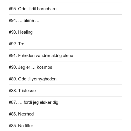
#95. Ode til dit barnebarn
#94. … alene …
#93. Healing
#92. Tro
#91. Friheden vandrer aldrig alene
#90. Jeg er … kosmos
#89. Ode til ydmygheden
#88. Tristesse
#87. … fordi jeg elsker dig
#86. Nærhed
#85. No filter