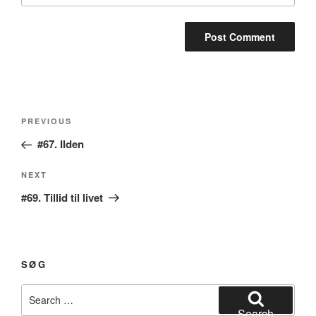
Post
Previous
PREVIOUS
navigation
Post
#67. Ilden
Next
NEXT
Post
#69. Tillid til livet
SØG
Search
for:
Search