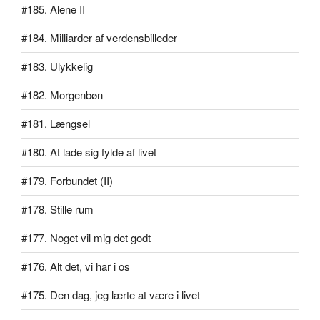
#185. Alene II
#184. Milliarder af verdensbilleder
#183. Ulykkelig
#182. Morgenbøn
#181. Længsel
#180. At lade sig fylde af livet
#179. Forbundet (II)
#178. Stille rum
#177. Noget vil mig det godt
#176. Alt det, vi har i os
#175. Den dag, jeg lærte at være i livet