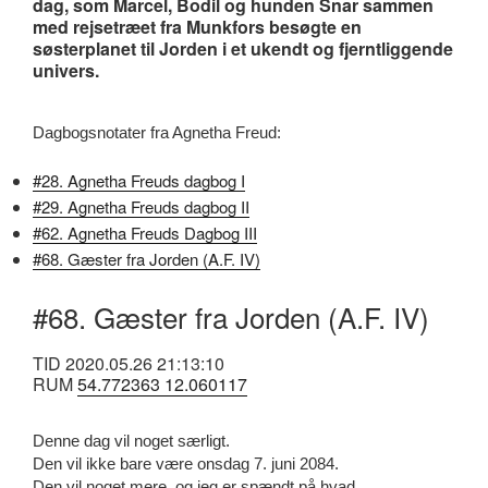
dag, som Marcel, Bodil og hunden Snar sammen
med rejsetræet fra Munkfors besøgte en
søsterplanet til Jorden i et ukendt og fjerntliggende
univers.
Dagbogsnotater fra Agnetha Freud:
#28. Agnetha Freuds dagbog I
#29. Agnetha Freuds dagbog II
#62. Agnetha Freuds Dagbog III
#68. Gæster fra Jorden (A.F. IV)
#68. Gæster fra Jorden (A.F. IV)
TID 2020.05.26 21:13:10
RUM
54.772363 12.060117
Denne dag vil noget særligt.
Den vil ikke bare være onsdag 7. juni 2084.
Den vil noget mere, og jeg er spændt på hvad.