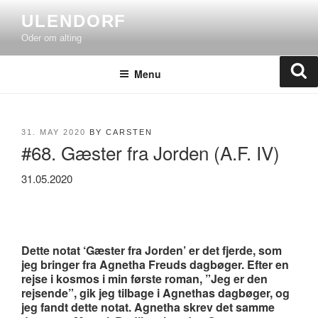
Skip
ULENDORF
to
Oder om alting
content
Se
Menu
POSTED
31. MAY 2020
BY
CARSTEN
#68. Gæster fra Jorden (A.F. IV)
ON
31.05.2020
Dette notat ‘Gæster fra Jorden’ er det fjerde, som
jeg bringer fra Agnetha Freuds dagbøger. Efter en
rejse i kosmos i min første roman, ”Jeg er den
rejsende”, gik jeg tilbage i Agnethas dagbøger, og
jeg fandt dette notat. Agnetha skrev det samme