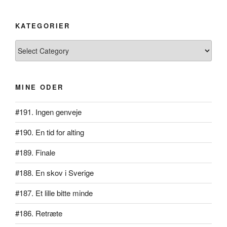
KATEGORIER
Kategorier
MINE ODER
#191. Ingen genveje
#190. En tid for alting
#189. Finale
#188. En skov i Sverige
#187. Et lille bitte minde
#186. Retræte