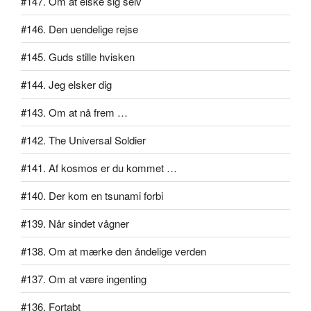
#147. Om at elske sig selv
#146. Den uendelige rejse
#145. Guds stille hvisken
#144. Jeg elsker dig
#143. Om at nå frem …
#142. The Universal Soldier
#141. Af kosmos er du kommet …
#140. Der kom en tsunami forbi
#139. Når sindet vågner
#138. Om at mærke den åndelige verden
#137. Om at være ingenting
#136. Fortabt