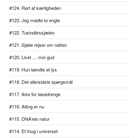
#124. Rørt af kærligheden
#123. Jeg mødte to engle
#122. Tusindårssjælen
#121. Sjæle rejser om natten
#120. Livet … min gud
#119. Hun tændte et lys
#118. Det allersidste spørgsmål
#117. Ikke for tøsedrenge
#116. Alting er nu
#115. DNA’ets natur
#114. Et fnug i universet