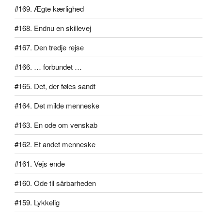
#169. Ægte kærlighed
#168. Endnu en skillevej
#167. Den tredje rejse
#166. … forbundet …
#165. Det, der føles sandt
#164. Det milde menneske
#163. En ode om venskab
#162. Et andet menneske
#161. Vejs ende
#160. Ode til sårbarheden
#159. Lykkelig