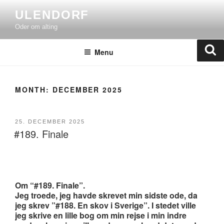
Skip
ULENDORF
to
Oder om alting
content
Se
Menu
MONTH:
DECEMBER 2025
POSTED
25. DECEMBER 2025
#189. Finale
ON
Om “#189. Finale”.
Jeg troede, jeg havde skrevet min sidste ode, da
jeg skrev ”#188. En skov i Sverige”. I stedet ville
jeg skrive en lille bog om min rejse i min indre