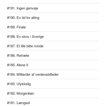
#191. Ingen genveje
#190. En tid for alting
#189. Finale
#188. En skov i Sverige
#187. Et lille bitte minde
#186. Retræte
#185. Alene II
#184. Milliarder af verdensbilleder
#183. Ulykkelig
#182. Morgenbøn
#181. Længsel