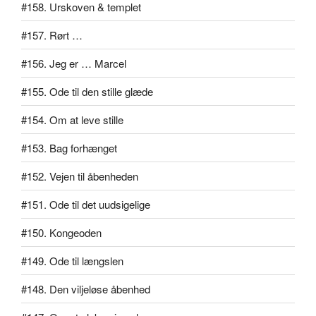
#158. Urskoven & templet
#157. Rørt …
#156. Jeg er … Marcel
#155. Ode til den stille glæde
#154. Om at leve stille
#153. Bag forhænget
#152. Vejen til åbenheden
#151. Ode til det uudsigelige
#150. Kongeoden
#149. Ode til længslen
#148. Den viljeløse åbenhed