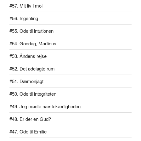
#57. Mit liv i mol
#56. Ingenting
#55. Ode til intutionen
#54. Goddag, Martinus
#53. Åndens rejse
#52. Det ødelagte rum
#51. Dæmonjagt
#50. Ode til integriteten
#49. Jeg mødte næstekærligheden
#48. Er der en Gud?
#47. Ode til Emilie