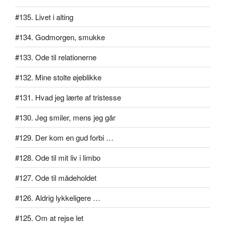
#135. Livet i alting
#134. Godmorgen, smukke
#133. Ode til relationerne
#132. Mine stolte øjeblikke
#131. Hvad jeg lærte af tristesse
#130. Jeg smiler, mens jeg går
#129. Der kom en gud forbi …
#128. Ode til mit liv i limbo
#127. Ode til mådeholdet
#126. Aldrig lykkeligere …
#125. Om at rejse let