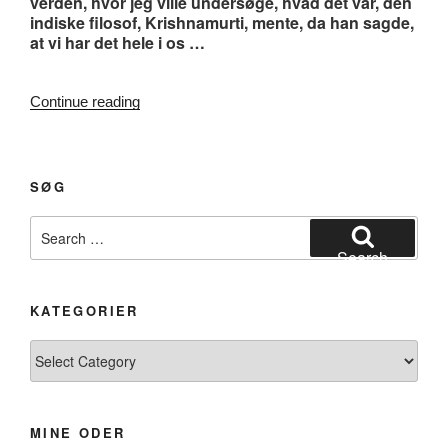
verden, hvor jeg ville undersøge, hvad det var, den
indiske filosof, Krishnamurti, mente, da han sagde,
at vi har det hele i os …
“#189.
Continue reading
Finale”
SØG
Search
for:
Search
KATEGORIER
Kategorier
MINE ODER