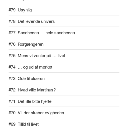
#79. Usynlig
#78. Det levende univers
#77. Sandheden … hele sandheden
#76. Rorgængeren
#75. Mens vi venter på … livet
#74. … og ud af mørket
#73. Ode til alderen
#72. Hvad ville Martinus?
#71. Det lille bitte hjerte
#70. Vi, der skaber evigheden
#69. Tillid til livet