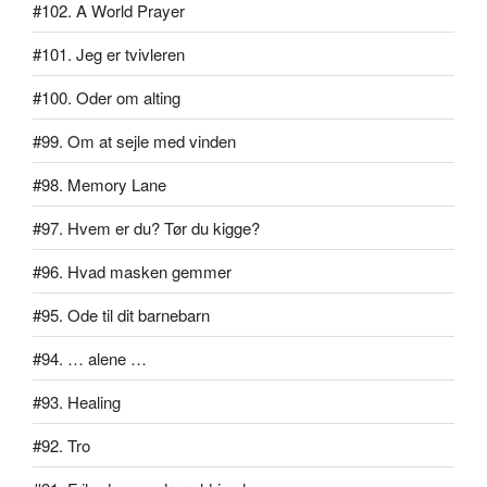
#102. A World Prayer
#101. Jeg er tvivleren
#100. Oder om alting
#99. Om at sejle med vinden
#98. Memory Lane
#97. Hvem er du? Tør du kigge?
#96. Hvad masken gemmer
#95. Ode til dit barnebarn
#94. … alene …
#93. Healing
#92. Tro