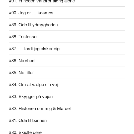
#91. Friheden vandrer aldrig alene
#90. Jeg er … kosmos
#89. Ode til ydmygheden
#88. Tristesse
#87. … fordi jeg elsker dig
#86. Nærhed
#85. No filter
#84. Om at vælge sin vej
#83. Skygger på vejen
#82. Historien om mig & Marcel
#81. Ode til bønnen
#80. Skjulte døre