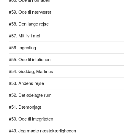
#59. Ode til nærværet
#58. Den lange rejse
#57. Mit liv i mol
#56. Ingenting
#55. Ode til intutionen
#54. Goddag, Martinus
#53. Åndens rejse
#52. Det ødelagte rum
#51. Dæmonjagt
#50. Ode til integriteten
#49. Jeg mødte næstekærligheden