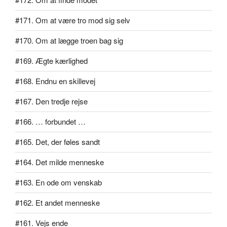
#171. Om at være tro mod sig selv
#170. Om at lægge troen bag sig
#169. Ægte kærlighed
#168. Endnu en skillevej
#167. Den tredje rejse
#166. … forbundet …
#165. Det, der føles sandt
#164. Det milde menneske
#163. En ode om venskab
#162. Et andet menneske
#161. Vejs ende