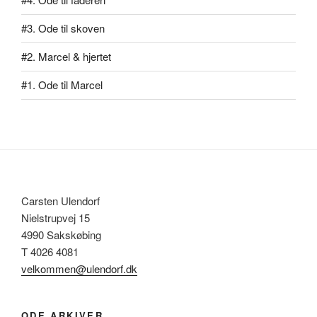
#3. Ode til skoven
#2. Marcel & hjertet
#1. Ode til Marcel
Carsten Ulendorf
Nielstrupvej 15
4990 Sakskøbing
T 4026 4081
velkommen@ulendorf.dk
ODE ARKIVER