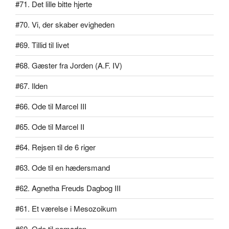
#71. Det lille bitte hjerte
#70. Vi, der skaber evigheden
#69. Tillid til livet
#68. Gæster fra Jorden (A.F. IV)
#67. Ilden
#66. Ode til Marcel III
#65. Ode til Marcel II
#64. Rejsen til de 6 riger
#63. Ode til en hædersmand
#62. Agnetha Freuds Dagbog III
#61. Et værelse i Mesozoikum
#60. Ode til nomaden