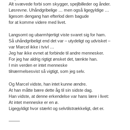
Alt svævede forbi som skygger, spejlbilleder og ånder.
Løsrevne. Uhåndgribelige … men også ligegyldige …
ligesom dengang han efterlod dem bagude
for at komme videre med livet.
Langsomt og ubarmhjertigt viste svaret sig for ham.
Så uhåndgribeligt end det var – utydeligt og udvisket –
var Marcel ikke i tvivl …
Jeg har ikke evnet at forbinde til andre mennesker.
For jeg har aldrig rigtigt ønsket det, tænkte han.
I min verden er intet menneske
tilnærmelsesvist så vigtigt, som jeg selv.
Og Marcel vidste, han intet kunne ændre.
At han måtte bære dette åg til sin sidste dag.
Han vidste, at denne erkendelse var hans lære i livet:
At intet menneske er en ø.
Ligegyldigt hvor stærkt og selvtilstrækkeligt, det er.
——–