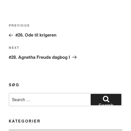
Post
Previous
PREVIOUS
navigation
Post
#26. Ode til krigeren
Next
NEXT
Post
#28. Agnetha Freuds dagbog I
SØG
Search
for:
Search
KATEGORIER