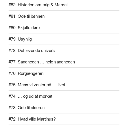
#82. Historien om mig & Marcel
#81. Ode til bønnen
#80. Skjulte døre
#79. Usynlig
#78. Det levende univers
#77. Sandheden … hele sandheden
#76. Rorgængeren
#75. Mens vi venter på … livet
#74. … og ud af mørket
#73. Ode til alderen
#72. Hvad ville Martinus?