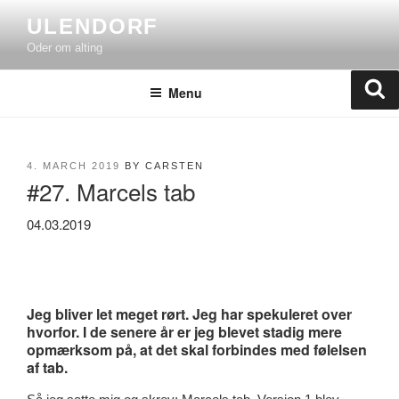
Skip
ULENDORF
to
Oder om alting
content
Se
Menu
POSTED
4. MARCH 2019
BY
CARSTEN
#27. Marcels tab
ON
04.03.2019
Jeg bliver let meget rørt. Jeg har spekuleret over
hvorfor. I de senere år er jeg blevet stadig mere
opmærksom på, at det skal forbindes med følelsen
af tab.