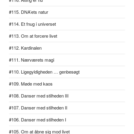
#115. DNA’ets natur
#114. Et fnug i universet
#113. Om at forcere livet
#112. Kardinalen
#111. Nærværets magi
#110. Ligegyldigheden … genbesøgt
#109. Møde med kaos
#108. Danser med stilheden III
#107. Danser med stilheden II
#106. Danser med stilheden I
#105. Om at åbne sig mod livet