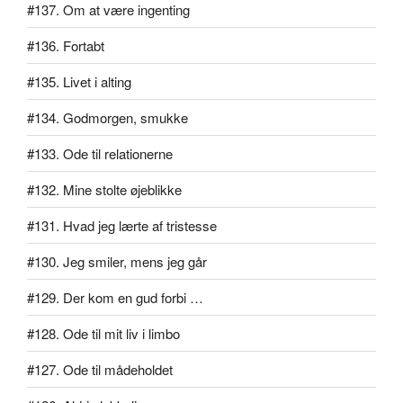
#137. Om at være ingenting
#136. Fortabt
#135. Livet i alting
#134. Godmorgen, smukke
#133. Ode til relationerne
#132. Mine stolte øjeblikke
#131. Hvad jeg lærte af tristesse
#130. Jeg smiler, mens jeg går
#129. Der kom en gud forbi …
#128. Ode til mit liv i limbo
#127. Ode til mådeholdet