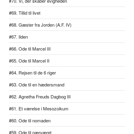
#70. Vi, der skaber evigheden
#69. Tillid til livet
#68. Gæster fra Jorden (A.F. IV)
#67. Ilden
#66. Ode til Marcel III
#65. Ode til Marcel II
#64. Rejsen til de 6 riger
#63. Ode til en hædersmand
#62. Agnetha Freuds Dagbog III
#61. Et værelse i Mesozoikum
#60. Ode til nomaden
#59. Ode til nærværet