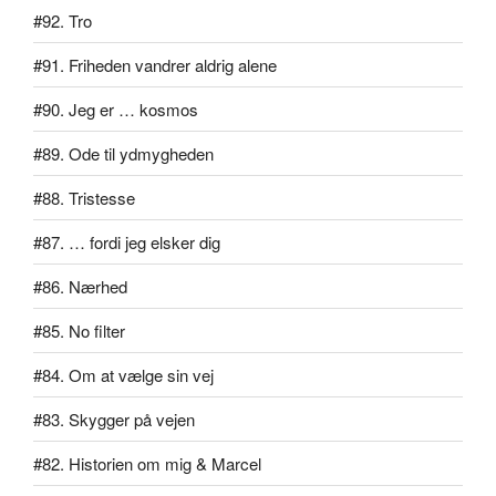
#92. Tro
#91. Friheden vandrer aldrig alene
#90. Jeg er … kosmos
#89. Ode til ydmygheden
#88. Tristesse
#87. … fordi jeg elsker dig
#86. Nærhed
#85. No filter
#84. Om at vælge sin vej
#83. Skygger på vejen
#82. Historien om mig & Marcel