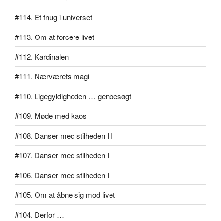
#114. Et fnug i universet
#113. Om at forcere livet
#112. Kardinalen
#111. Nærværets magi
#110. Ligegyldigheden … genbesøgt
#109. Møde med kaos
#108. Danser med stilheden III
#107. Danser med stilheden II
#106. Danser med stilheden I
#105. Om at åbne sig mod livet
#104. Derfor …