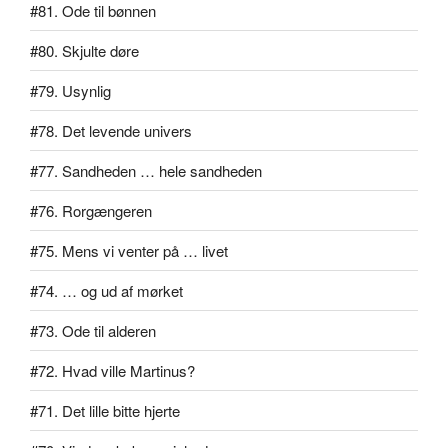
#81. Ode til bønnen
#80. Skjulte døre
#79. Usynlig
#78. Det levende univers
#77. Sandheden … hele sandheden
#76. Rorgængeren
#75. Mens vi venter på … livet
#74. … og ud af mørket
#73. Ode til alderen
#72. Hvad ville Martinus?
#71. Det lille bitte hjerte