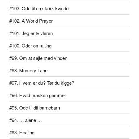
#103. Ode til en stærk kvinde
#102. A World Prayer
#101. Jeg er tvivleren
#100. Oder om alting
#99. Om at sejle med vinden
#98. Memory Lane
#97. Hvem er du? Tør du kigge?
#96. Hvad masken gemmer
#95. Ode til dit barnebarn
#94. … alene …
#93. Healing