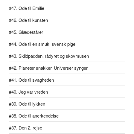
#47. Ode til Emilie
#46. Ode til kunsten
#45. Glædestårer
#44. Ode til en smuk, svensk pige
#43. Skildpadden, rådyret og skovmusen
#42. Planeter snakker. Universer synger.
#41. Ode til svagheden
#40. Jeg var vreden
#39. Ode til lykken
#38. Ode til anerkendelse
#37. Den 2. rejse