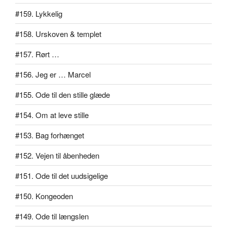
#159. Lykkelig
#158. Urskoven & templet
#157. Rørt …
#156. Jeg er … Marcel
#155. Ode til den stille glæde
#154. Om at leve stille
#153. Bag forhænget
#152. Vejen til åbenheden
#151. Ode til det uudsigelige
#150. Kongeoden
#149. Ode til længslen