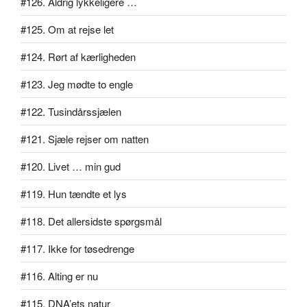
#126. Aldrig lykkeligere …
#125. Om at rejse let
#124. Rørt af kærligheden
#123. Jeg mødte to engle
#122. Tusindårssjælen
#121. Sjæle rejser om natten
#120. Livet … min gud
#119. Hun tændte et lys
#118. Det allersidste spørgsmål
#117. Ikke for tøsedrenge
#116. Alting er nu
#115. DNA’ets natur