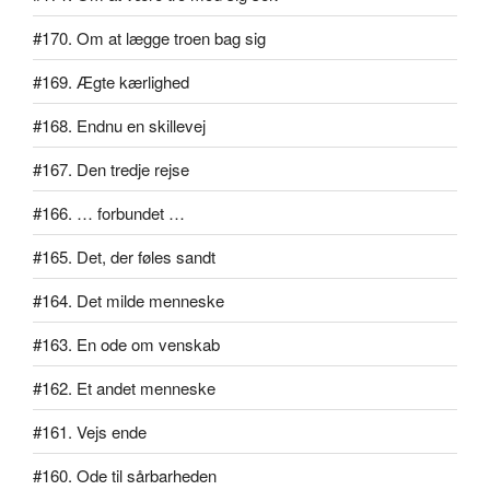
#170. Om at lægge troen bag sig
#169. Ægte kærlighed
#168. Endnu en skillevej
#167. Den tredje rejse
#166. … forbundet …
#165. Det, der føles sandt
#164. Det milde menneske
#163. En ode om venskab
#162. Et andet menneske
#161. Vejs ende
#160. Ode til sårbarheden