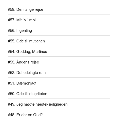
#58. Den lange rejse
#57. Mit liv i mol
#56. Ingenting
#55. Ode til intutionen
#54. Goddag, Martinus
#53. Åndens rejse
#52. Det ødelagte rum
#51. Dæmonjagt
#50. Ode til integriteten
#49. Jeg mødte næstekærligheden
#48. Er der en Gud?