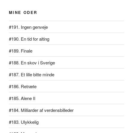
MINE ODER
#191. Ingen genveje
#190. En tid for alting
#189. Finale
#188. En skov i Sverige
#187. Et lille bitte minde
#186. Retræte
#185. Alene II
#184. Milliarder af verdensbilleder
#183. Ulykkelig