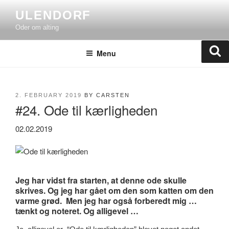
Skip
ULENDORF
to
Oder om alting
content
Se
Menu
POSTED
2. FEBRUARY 2019
BY
CARSTEN
#24. Ode til kærligheden
ON
02.02.2019
Jeg har vidst fra starten, at denne ode skulle
skrives. Og jeg har gået om den som katten om den
varme grød. Men jeg har også forberedt mig …
tænkt og noteret. Og alligevel …