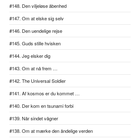
#148. Den viljeløse åbenhed
#147. Om at elske sig selv
#146. Den uendelige rejse
#145. Guds stille hvisken
#144. Jeg elsker dig
#143. Om at nå frem …
#142. The Universal Soldier
#141. Af kosmos er du kommet …
#140. Der kom en tsunami forbi
#139. Når sindet vågner
#138. Om at mærke den åndelige verden