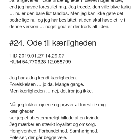
Ja, alligevel er “Ode til kærligheden” blevet noget andet,
end jeg havde forestillet mig. Jeg troede, den ville blive farlig
… nu er den bare lidt tandløs. Men jeg kan ikke gøre det
bedre lige nu, og jeg har besluttet, at den skal have et liv i
denne version … noget godt er der trods alt i den.
#24. Ode til kærligheden
TID 2019.01.27 14:29:07
RUM 54.770628 12.058799
Jeg har aldrig kendt kærligheden.
Forelskelsen … jo da. Mange gange.
Men kærligheden … nej, det tror jeg ikke.
Når jeg lukker øjnene og prøver at forestille mig
kærligheden,
ser jeg et ubestemmeligt billede af en kvinde.
Jeg mærker en stærkt loyalitet og omsorg.
Hengivenhed. Forbundethed. Samhørighed.
Følelser, der går begge veje.