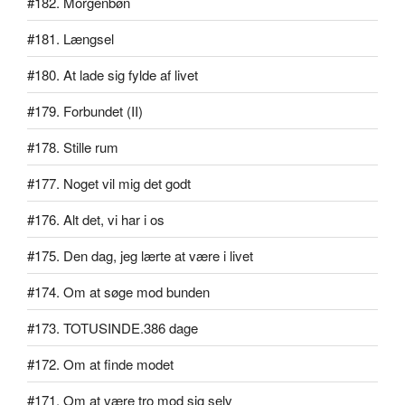
#182. Morgenbøn
#181. Længsel
#180. At lade sig fylde af livet
#179. Forbundet (II)
#178. Stille rum
#177. Noget vil mig det godt
#176. Alt det, vi har i os
#175. Den dag, jeg lærte at være i livet
#174. Om at søge mod bunden
#173. TOTUSINDE.386 dage
#172. Om at finde modet
#171. Om at være tro mod sig selv