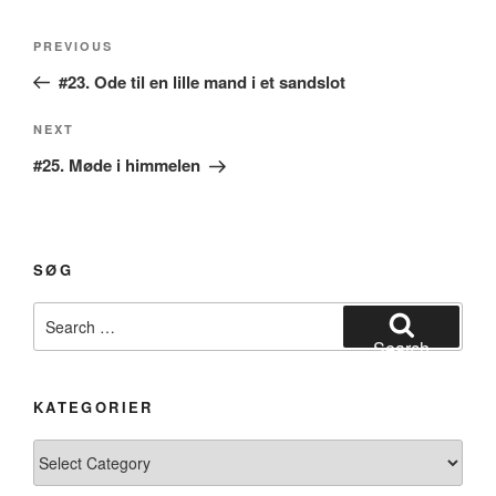
Post
Previous
PREVIOUS
navigation
Post
#23. Ode til en lille mand i et sandslot
Next
NEXT
Post
#25. Møde i himmelen
SØG
Search
for:
Search
KATEGORIER
Kategorier