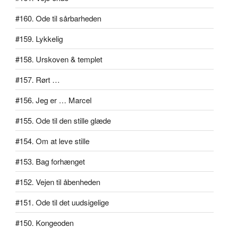
#160. Ode til sårbarheden
#159. Lykkelig
#158. Urskoven & templet
#157. Rørt …
#156. Jeg er … Marcel
#155. Ode til den stille glæde
#154. Om at leve stille
#153. Bag forhænget
#152. Vejen til åbenheden
#151. Ode til det uudsigelige
#150. Kongeoden