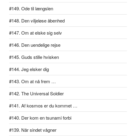
#149. Ode til længslen
#148. Den viljeløse åbenhed
#147. Om at elske sig selv
#146. Den uendelige rejse
#145. Guds stille hvisken
#144. Jeg elsker dig
#143. Om at nå frem …
#142. The Universal Soldier
#141. Af kosmos er du kommet …
#140. Der kom en tsunami forbi
#139. Når sindet vågner