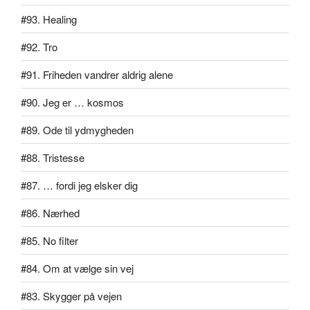
#93. Healing
#92. Tro
#91. Friheden vandrer aldrig alene
#90. Jeg er … kosmos
#89. Ode til ydmygheden
#88. Tristesse
#87. … fordi jeg elsker dig
#86. Nærhed
#85. No filter
#84. Om at vælge sin vej
#83. Skygger på vejen