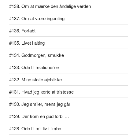
#138. Om at mærke den åndelige verden
#137. Om at være ingenting
#136. Fortabt
#135. Livet i alting
#134. Godmorgen, smukke
#133. Ode til relationerne
#132. Mine stolte øjeblikke
#131. Hvad jeg lærte af tristesse
#130. Jeg smiler, mens jeg går
#129. Der kom en gud forbi …
#128. Ode til mit liv i limbo