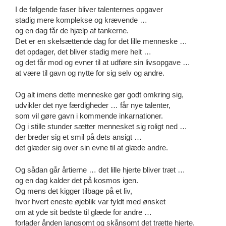
I de følgende faser bliver talenternes opgaver
stadig mere komplekse og krævende …
og en dag får de hjælp af tankerne.
Det er en skelsættende dag for det lille menneske …
det opdager, det bliver stadig mere helt …
og det får mod og evner til at udføre sin livsopgave …
at være til gavn og nytte for sig selv og andre.
Og alt imens dette menneske gør godt omkring sig,
udvikler det nye færdigheder … får nye talenter,
som vil gøre gavn i kommende inkarnationer.
Og i stille stunder sætter mennesket sig roligt ned …
der breder sig et smil på dets ansigt …
det glæder sig over sin evne til at glæde andre.
Og sådan går årtierne … det lille hjerte bliver træt …
og en dag kalder det på kosmos igen.
Og mens det kigger tilbage på et liv,
hvor hvert eneste øjeblik var fyldt med ønsket
om at yde sit bedste til glæde for andre …
forlader ånden langsomt og skånsomt det trætte hjerte.