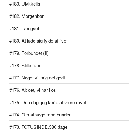
#183. Ulykkelig
#182. Morgenbøn
#181. Længsel
#180. At lade sig fylde af livet
#179. Forbundet (II)
#178. Stille rum
#177. Noget vil mig det godt
#176. Alt det, vi har i os
#175. Den dag, jeg lærte at være i livet
#174. Om at søge mod bunden
#173. TOTUSINDE.386 dage