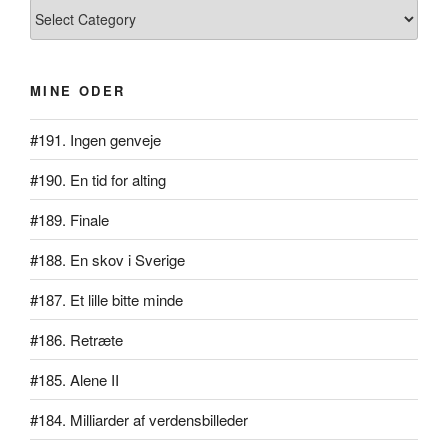
Kategorier
MINE ODER
#191. Ingen genveje
#190. En tid for alting
#189. Finale
#188. En skov i Sverige
#187. Et lille bitte minde
#186. Retræte
#185. Alene II
#184. Milliarder af verdensbilleder