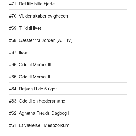
#71. Det lille bitte hjerte
#70. Vi, der skaber evigheden
#69. Tillid til livet
#68. Gæster fra Jorden (A.F. IV)
#67. Ilden
#66. Ode til Marcel III
#65. Ode til Marcel II
#64. Rejsen til de 6 riger
#63. Ode til en hædersmand
#62. Agnetha Freuds Dagbog III
#61. Et værelse i Mesozoikum