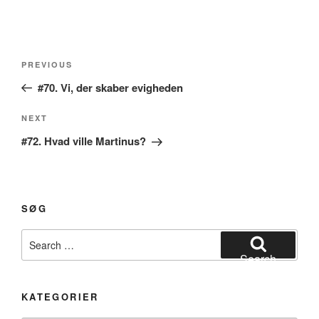
Post
Previous
PREVIOUS
navigation
Post
#70. Vi, der skaber evigheden
Next
NEXT
Post
#72. Hvad ville Martinus?
SØG
Search
for:
Search
KATEGORIER