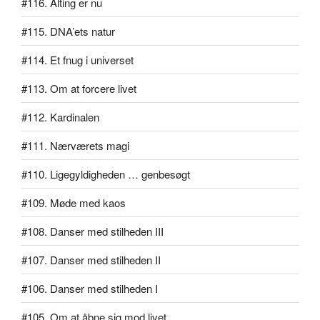
#116. Alting er nu
#115. DNA’ets natur
#114. Et fnug i universet
#113. Om at forcere livet
#112. Kardinalen
#111. Nærværets magi
#110. Ligegyldigheden … genbesøgt
#109. Møde med kaos
#108. Danser med stilheden III
#107. Danser med stilheden II
#106. Danser med stilheden I
#105. Om at åbne sig mod livet