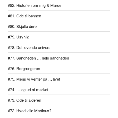
#82. Historien om mig & Marcel
#81. Ode til bønnen
#80. Skjulte døre
#79. Usynlig
#78. Det levende univers
#77. Sandheden … hele sandheden
#76. Rorgængeren
#75. Mens vi venter på … livet
#74. … og ud af mørket
#73. Ode til alderen
#72. Hvad ville Martinus?