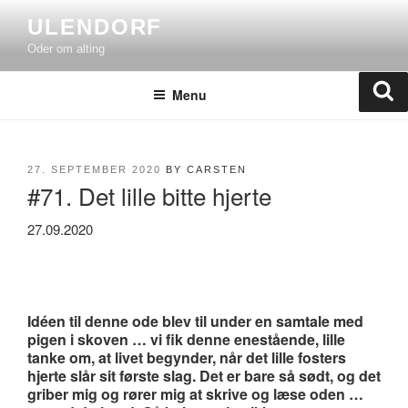
Skip
ULENDORF
to
Oder om alting
content
Se
Menu
POSTED
27. SEPTEMBER 2020
BY
CARSTEN
#71. Det lille bitte hjerte
ON
27.09.2020
Idéen til denne ode blev til under en samtale med
pigen i skoven … vi fik denne enestående, lille
tanke om, at livet begynder, når det lille fosters
hjerte slår sit første slag. Det er bare så sødt, og det
griber mig og rører mig at skrive og læse oden …