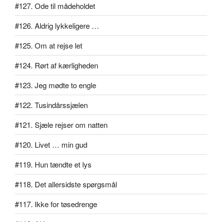
#127. Ode til mådeholdet
#126. Aldrig lykkeligere …
#125. Om at rejse let
#124. Rørt af kærligheden
#123. Jeg mødte to engle
#122. Tusindårssjælen
#121. Sjæle rejser om natten
#120. Livet … min gud
#119. Hun tændte et lys
#118. Det allersidste spørgsmål
#117. Ikke for tøsedrenge