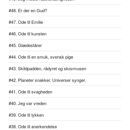
#48. Er der en Gud?
#47. Ode til Emilie
#46. Ode til kunsten
#45. Glædestårer
#44. Ode til en smuk, svensk pige
#43. Skildpadden, rådyret og skovmusen
#42. Planeter snakker. Universer synger.
#41. Ode til svagheden
#40. Jeg var vreden
#39. Ode til lykken
#38. Ode til anerkendelse