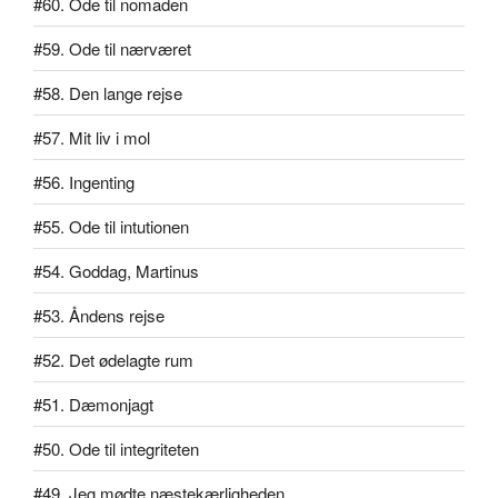
#60. Ode til nomaden
#59. Ode til nærværet
#58. Den lange rejse
#57. Mit liv i mol
#56. Ingenting
#55. Ode til intutionen
#54. Goddag, Martinus
#53. Åndens rejse
#52. Det ødelagte rum
#51. Dæmonjagt
#50. Ode til integriteten
#49. Jeg mødte næstekærligheden