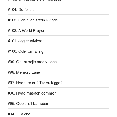
#104. Derfor …
#103. Ode til en stærk kvinde
#102. A World Prayer
#101. Jeg er tvivleren
#100. Oder om alting
#99. Om at sejle med vinden
#98. Memory Lane
#97. Hvem er du? Tør du kigge?
#96. Hvad masken gemmer
#95. Ode til dit barnebarn
#94. … alene …