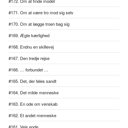
#172. Om at finde modet
#171. Om at være tro mod sig selv
#170. Om at lægge troen bag sig
#169. Ægte kærlighed
#168. Endnu en skillevej
#167. Den tredje rejse
#166. … forbundet …
#165. Det, der føles sandt
#164. Det milde menneske
#163. En ode om venskab
#162. Et andet menneske
#161. Vejs ende