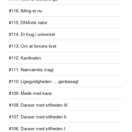
#116. Alting er nu
#115. DNA’ets natur
#114. Et fnug i universet
#113. Om at forcere livet
#112. Kardinalen
#111. Nærværets magi
#110. Ligegyldigheden … genbesøgt
#109. Møde med kaos
#108. Danser med stilheden III
#107. Danser med stilheden II
#106. Danser med stilheden I