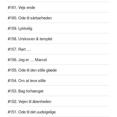
#161. Vejs ende
#160. Ode til sårbarheden
#159. Lykkelig
#158. Urskoven & templet
#157. Rørt …
#156. Jeg er … Marcel
#155. Ode til den stille glæde
#154. Om at leve stille
#153. Bag forhænget
#152. Vejen til åbenheden
#151. Ode til det uudsigelige