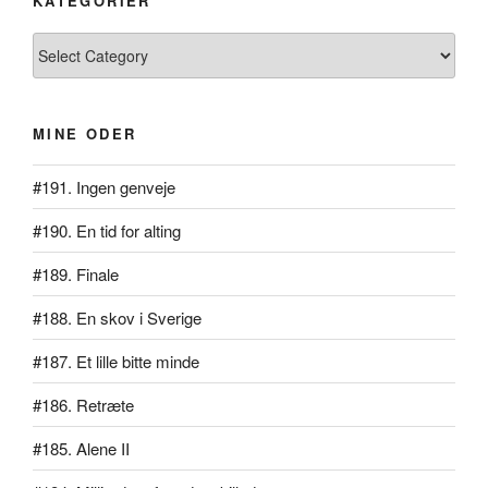
KATEGORIER
Kategorier
MINE ODER
#191. Ingen genveje
#190. En tid for alting
#189. Finale
#188. En skov i Sverige
#187. Et lille bitte minde
#186. Retræte
#185. Alene II