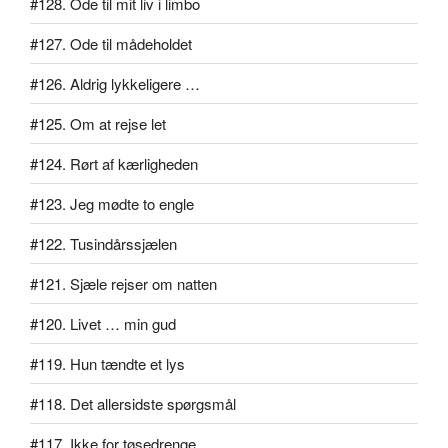
#128. Ode til mit liv i limbo
#127. Ode til mådeholdet
#126. Aldrig lykkeligere …
#125. Om at rejse let
#124. Rørt af kærligheden
#123. Jeg mødte to engle
#122. Tusindårssjælen
#121. Sjæle rejser om natten
#120. Livet … min gud
#119. Hun tændte et lys
#118. Det allersidste spørgsmål
#117. Ikke for tøsedrenge