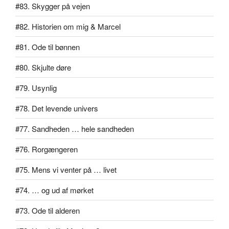
#83. Skygger på vejen
#82. Historien om mig & Marcel
#81. Ode til bønnen
#80. Skjulte døre
#79. Usynlig
#78. Det levende univers
#77. Sandheden … hele sandheden
#76. Rorgængeren
#75. Mens vi venter på … livet
#74. … og ud af mørket
#73. Ode til alderen