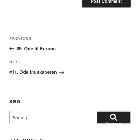
Post
Previous
PREVIOUS
navigation
Post
#9. Ode til Europa
Next
NEXT
Post
#11. Ode fra skaberen
SØG
Search
for:
Search