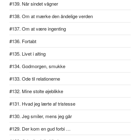
#139. Når sindet vågner
#138. Om at mærke den åndelige verden
#137. Om at være ingenting
#136. Fortabt
#135. Livet i alting
#134. Godmorgen, smukke
#133. Ode til relationerne
#132. Mine stolte øjeblikke
#131. Hvad jeg lærte af tristesse
#130. Jeg smiler, mens jeg går
#129. Der kom en gud forbi …