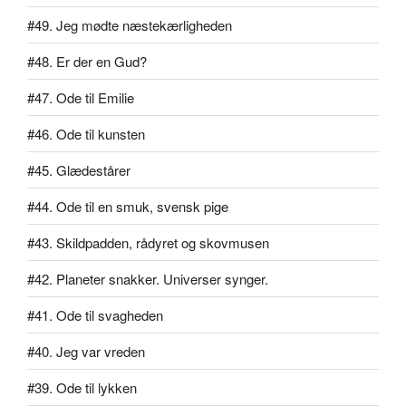
#49. Jeg mødte næstekærligheden
#48. Er der en Gud?
#47. Ode til Emilie
#46. Ode til kunsten
#45. Glædestårer
#44. Ode til en smuk, svensk pige
#43. Skildpadden, rådyret og skovmusen
#42. Planeter snakker. Universer synger.
#41. Ode til svagheden
#40. Jeg var vreden
#39. Ode til lykken