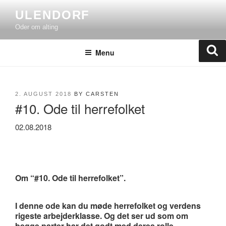
Skip
ULENDORF
to
Oder om alting
content
Se
Menu
POSTED
2. AUGUST 2018
BY
CARSTEN
#10. Ode til herrefolket
ON
02.08.2018
Om “#10. Ode til herrefolket”.
I denne ode kan du møde herrefolket og verdens
rigeste arbejderklasse. Og det ser ud som om
begge parter har det godt med deres rolle.