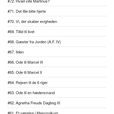
#72. Hvad ville Martinus?
#71. Det lille bitte hjerte
#70. Vi, der skaber evigheden
#69. Tillid til livet
#68. Gæster fra Jorden (A.F. IV)
#67. Ilden
#66. Ode til Marcel III
#65. Ode til Marcel II
#64. Rejsen til de 6 riger
#63. Ode til en hædersmand
#62. Agnetha Freuds Dagbog III
#61. Et værelse i Mesozoikum