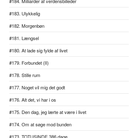
#184. Milliarder af verdensbilleder
#183. Ulykkelig
#182. Morgenbøn
#181. Længsel
#180. At lade sig fylde af livet
#179. Forbundet (II)
#178. Stille rum
#177. Noget vil mig det godt
#176. Alt det, vi har i os
#175. Den dag, jeg lærte at være i livet
#174. Om at søge mod bunden
#173. TOTUSINDE.386 dage