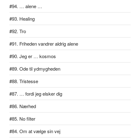
#94. … alene …
#93. Healing
#92. Tro
#91. Friheden vandrer aldrig alene
#90. Jeg er … kosmos
#89. Ode til ydmygheden
#88. Tristesse
#87. … fordi jeg elsker dig
#86. Nærhed
#85. No filter
#84. Om at vælge sin vej