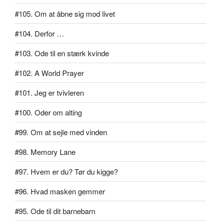
#105. Om at åbne sig mod livet
#104. Derfor …
#103. Ode til en stærk kvinde
#102. A World Prayer
#101. Jeg er tvivleren
#100. Oder om alting
#99. Om at sejle med vinden
#98. Memory Lane
#97. Hvem er du? Tør du kigge?
#96. Hvad masken gemmer
#95. Ode til dit barnebarn