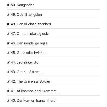
#150. Kongeoden
#149. Ode til længslen
#148. Den viljeløse åbenhed
#147. Om at elske sig selv
#146. Den uendelige rejse
#145. Guds stille hvisken
#144. Jeg elsker dig
#143. Om at nå frem …
#142. The Universal Soldier
#141. Af kosmos er du kommet …
#140. Der kom en tsunami forbi