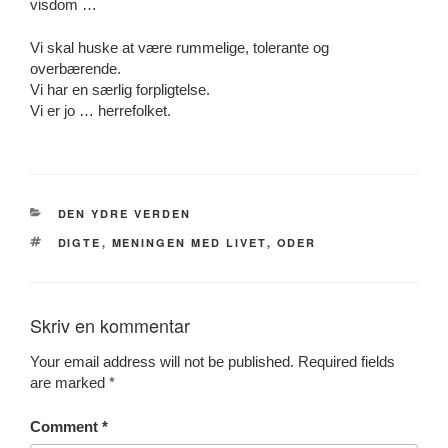
visdom …
Vi skal huske at være rummelige, tolerante og
overbærende.
Vi har en særlig forpligtelse.
Vi er jo … herrefolket.
CATEGORIES
DEN YDRE VERDEN
TAGS
DIGTE
,
MENINGEN MED LIVET
,
ODER
Skriv en kommentar
Your email address will not be published.
Required fields
are marked
*
Comment
*