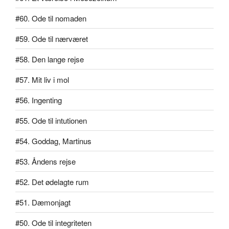
#60. Ode til nomaden
#59. Ode til nærværet
#58. Den lange rejse
#57. Mit liv i mol
#56. Ingenting
#55. Ode til intutionen
#54. Goddag, Martinus
#53. Åndens rejse
#52. Det ødelagte rum
#51. Dæmonjagt
#50. Ode til integriteten