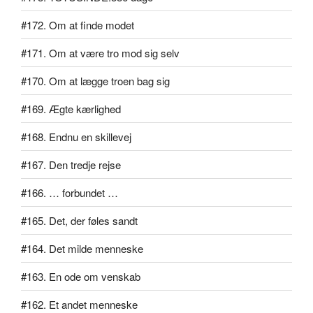
#172. Om at finde modet
#171. Om at være tro mod sig selv
#170. Om at lægge troen bag sig
#169. Ægte kærlighed
#168. Endnu en skillevej
#167. Den tredje rejse
#166. … forbundet …
#165. Det, der føles sandt
#164. Det milde menneske
#163. En ode om venskab
#162. Et andet menneske