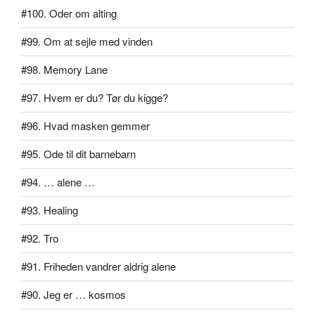
#100. Oder om alting
#99. Om at sejle med vinden
#98. Memory Lane
#97. Hvem er du? Tør du kigge?
#96. Hvad masken gemmer
#95. Ode til dit barnebarn
#94. … alene …
#93. Healing
#92. Tro
#91. Friheden vandrer aldrig alene
#90. Jeg er … kosmos