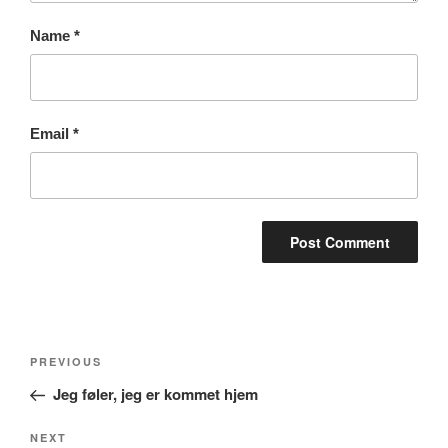
Name
*
Email
*
Post
Previous
PREVIOUS
navigation
Post
Jeg føler, jeg er kommet hjem
Next
NEXT