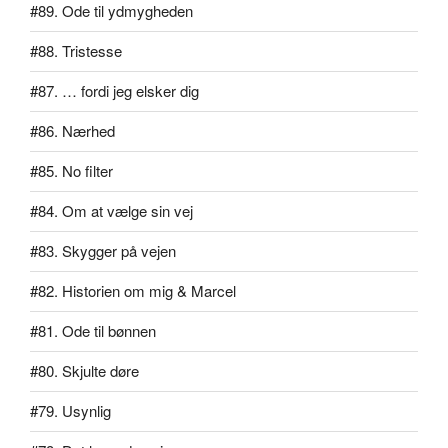
#89. Ode til ydmygheden
#88. Tristesse
#87. … fordi jeg elsker dig
#86. Nærhed
#85. No filter
#84. Om at vælge sin vej
#83. Skygger på vejen
#82. Historien om mig & Marcel
#81. Ode til bønnen
#80. Skjulte døre
#79. Usynlig