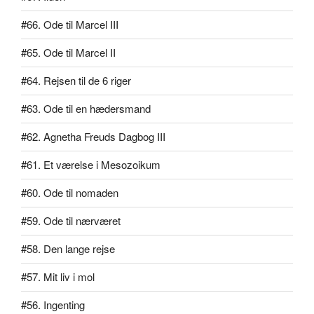
#66. Ode til Marcel III
#65. Ode til Marcel II
#64. Rejsen til de 6 riger
#63. Ode til en hædersmand
#62. Agnetha Freuds Dagbog III
#61. Et værelse i Mesozoikum
#60. Ode til nomaden
#59. Ode til nærværet
#58. Den lange rejse
#57. Mit liv i mol
#56. Ingenting