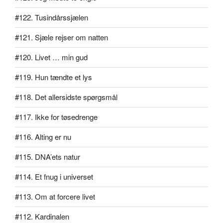
#122. Tusindårssjælen
#121. Sjæle rejser om natten
#120. Livet … min gud
#119. Hun tændte et lys
#118. Det allersidste spørgsmål
#117. Ikke for tøsedrenge
#116. Alting er nu
#115. DNA’ets natur
#114. Et fnug i universet
#113. Om at forcere livet
#112. Kardinalen