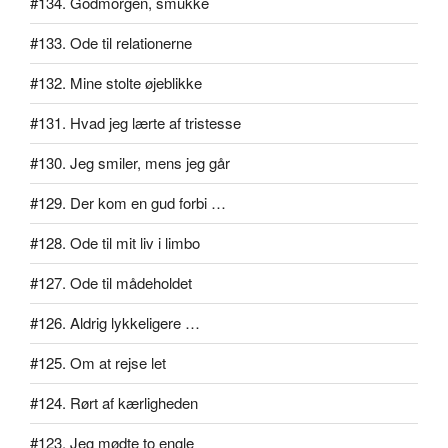
#134. Godmorgen, smukke
#133. Ode til relationerne
#132. Mine stolte øjeblikke
#131. Hvad jeg lærte af tristesse
#130. Jeg smiler, mens jeg går
#129. Der kom en gud forbi …
#128. Ode til mit liv i limbo
#127. Ode til mådeholdet
#126. Aldrig lykkeligere …
#125. Om at rejse let
#124. Rørt af kærligheden
#123. Jeg mødte to engle