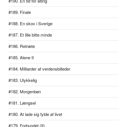
#190. En tid for alting
#189. Finale
#188. En skov i Sverige
#187. Et lille bitte minde
#186. Retræte
#185. Alene II
#184. Milliarder af verdensbilleder
#183. Ulykkelig
#182. Morgenbøn
#181. Længsel
#180. At lade sig fylde af livet
#179. Forbundet (II)