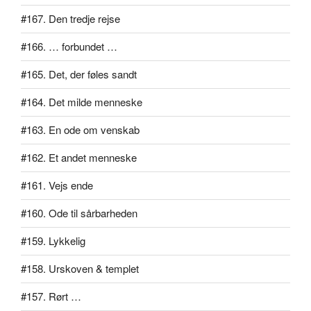
#167. Den tredje rejse
#166. … forbundet …
#165. Det, der føles sandt
#164. Det milde menneske
#163. En ode om venskab
#162. Et andet menneske
#161. Vejs ende
#160. Ode til sårbarheden
#159. Lykkelig
#158. Urskoven & templet
#157. Rørt …