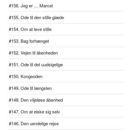
#156. Jeg er … Marcel
#155. Ode til den stille glæde
#154. Om at leve stille
#153. Bag forhænget
#152. Vejen til åbenheden
#151. Ode til det uudsigelige
#150. Kongeoden
#149. Ode til længslen
#148. Den viljeløse åbenhed
#147. Om at elske sig selv
#146. Den uendelige rejse