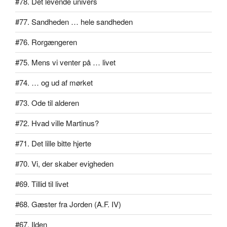
#78. Det levende univers
#77. Sandheden … hele sandheden
#76. Rorgængeren
#75. Mens vi venter på … livet
#74. … og ud af mørket
#73. Ode til alderen
#72. Hvad ville Martinus?
#71. Det lille bitte hjerte
#70. Vi, der skaber evigheden
#69. Tillid til livet
#68. Gæster fra Jorden (A.F. IV)
#67. Ilden