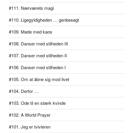
#111. Nærværets magi
#110. Ligegyldigheden … genbesøgt
#109. Møde med kaos
#108. Danser med stilheden III
#107. Danser med stilheden II
#106. Danser med stilheden I
#105. Om at åbne sig mod livet
#104. Derfor …
#103. Ode til en stærk kvinde
#102. A World Prayer
#101. Jeg er tvivleren