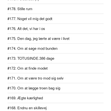
#178. Stille rum
#177. Noget vil mig det godt
#176. Alt det, vi har i os
#175. Den dag, jeg lærte at være i livet
#174. Om at søge mod bunden
#173. TOTUSINDE.386 dage
#172. Om at finde modet
#171. Om at være tro mod sig selv
#170. Om at lægge troen bag sig
#169. Ægte kærlighed
#168. Endnu en skillevej