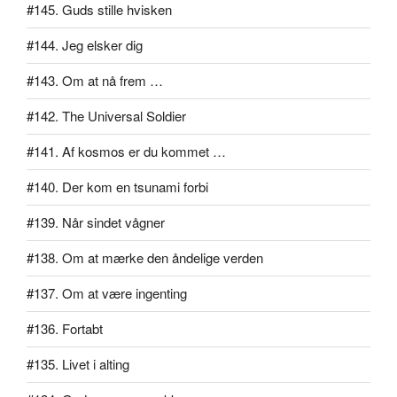
#145. Guds stille hvisken
#144. Jeg elsker dig
#143. Om at nå frem …
#142. The Universal Soldier
#141. Af kosmos er du kommet …
#140. Der kom en tsunami forbi
#139. Når sindet vågner
#138. Om at mærke den åndelige verden
#137. Om at være ingenting
#136. Fortabt
#135. Livet i alting