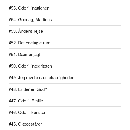
#55. Ode til intutionen
#54. Goddag, Martinus
#53. Åndens rejse
#52. Det ødelagte rum
#51. Dæmonjagt
#50. Ode til integriteten
#49. Jeg mødte næstekærligheden
#48. Er der en Gud?
#47. Ode til Emilie
#46. Ode til kunsten
#45. Glædestårer