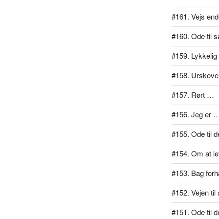
#161. Vejs end
#160. Ode til 
#159. Lykkelig
#158. Urskove
#157. Rørt …
#156. Jeg er 
#155. Ode til d
#154. Om at lev
#153. Bag for
#152. Vejen ti
#151. Ode til d