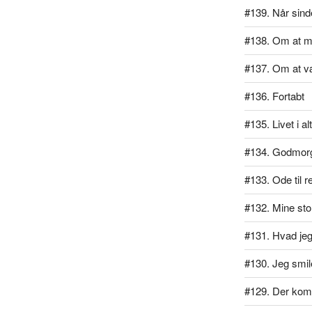
#139. Når sind
#138. Om at m
#137. Om at v
#136. Fortabt
#135. Livet i al
#134. Godmor
#133. Ode til r
#132. Mine stol
#131. Hvad jeg 
#130. Jeg smil
#129. Der kom