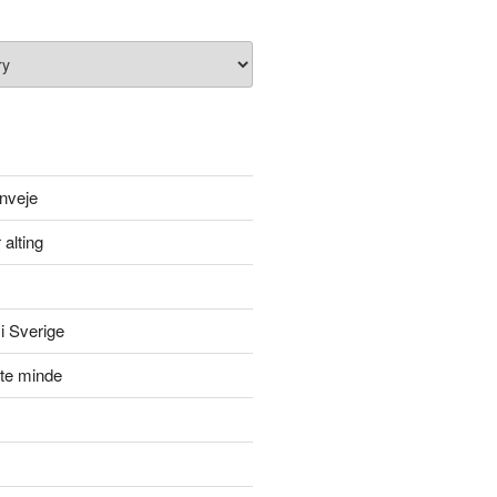
nveje
 alting
i Sverige
itte minde