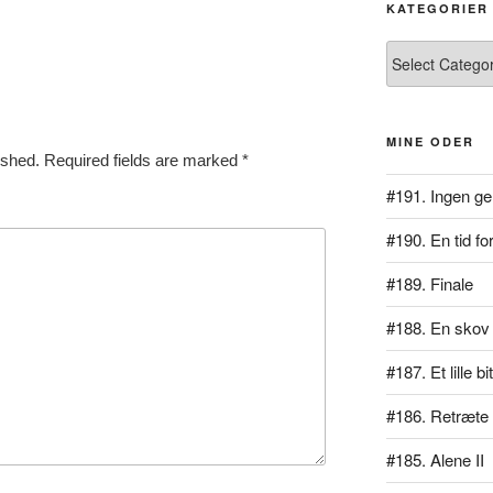
KATEGORIER
Kategorier
MINE ODER
ished.
Required fields are marked
*
#191. Ingen ge
#190. En tid for
#189. Finale
#188. En skov 
#187. Et lille b
#186. Retræte
#185. Alene II