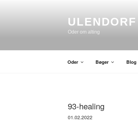
Skip
to
content
ULENDORF
Oder om alting
Oder
Bøger
Blog
93-healing
01.02.2022