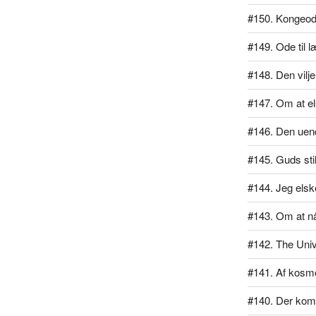
#150. Kongeo
#149. Ode til 
#148. Den vilj
#147. Om at el
#146. Den uend
#145. Guds sti
#144. Jeg elsk
#143. Om at n
#142. The Univ
#141. Af kos
#140. Der kom 