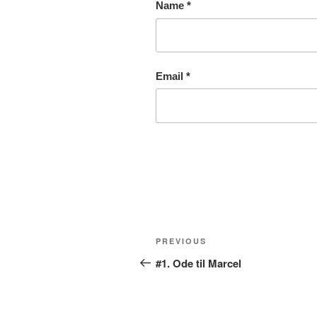
Name
*
Email
*
Post
Previous
PREVIOUS
navigation
Post
#1. Ode til Marcel