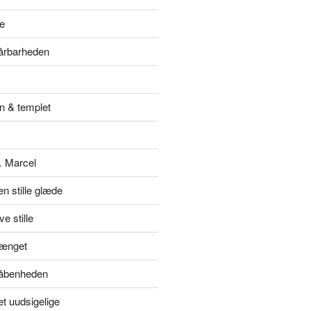
e
sårbarheden
n & templet
… Marcel
en stille glæde
e stille
hænget
l åbenheden
et uudsigelige