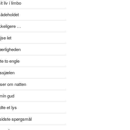
t liv i limbo
mådeholdet
ykkeligere …
se let
kærligheden
e to engle
rssjælen
jser om natten
min gud
te et lys
rsidste spørgsmål