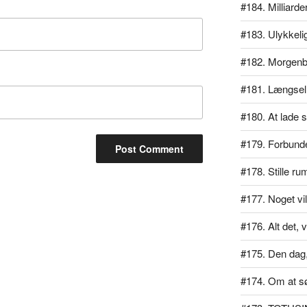
#184. Milliarde
#183. Ulykkeli
#182. Morgen
#181. Længsel
#180. At lade si
#179. Forbundet
#178. Stille ru
#177. Noget vil
#176. Alt det, v
#175. Den dag, 
#174. Om at s