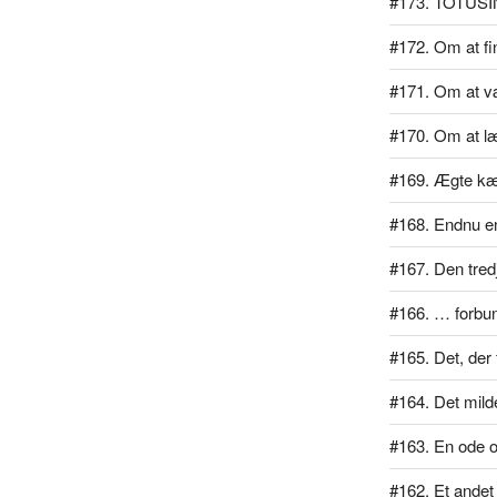
#173. TOTUSI
#172. Om at f
#171. Om at væ
#170. Om at læ
#169. Ægte kæ
#168. Endnu en
#167. Den tred
#166. … forbu
#165. Det, der 
#164. Det mil
#163. En ode 
#162. Et ande