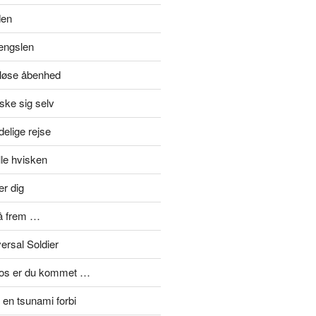
den
længslen
eløse åbenhed
ske sig selv
elige rejse
lle hvisken
er dig
å frem …
ersal Soldier
mos er du kommet …
en tsunami forbi