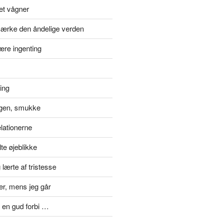
et vågner
ærke den åndelige verden
ære ingenting
ting
gen, smukke
elationerne
te øjeblikke
lærte af tristesse
er, mens jeg går
 en gud forbi …