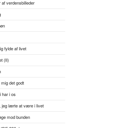
r af verdensbilleder
g
bøn
g fylde af livet
 (II)
m
 mig det godt
i har i os
jeg lærte at være i livet
øge mod bunden