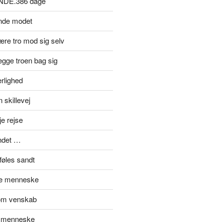
NDE.386 dage
inde modet
re tro mod sig selv
gge troen bag sig
rlighed
 skillevej
je rejse
ndet …
føles sandt
de menneske
om venskab
t menneske