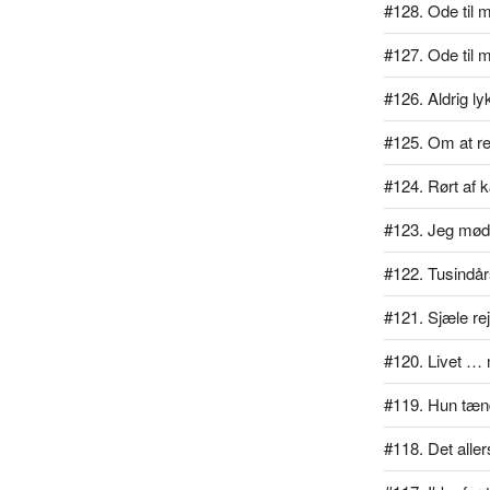
#128. Ode til mi
#127. Ode til 
#126. Aldrig l
#125. Om at rej
#124. Rørt af 
#123. Jeg mødt
#122. Tusindå
#121. Sjæle re
#120. Livet … 
#119. Hun tænd
#118. Det alle