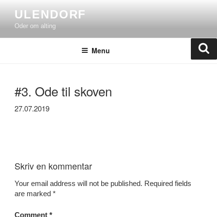
Skip
ULENDORF
to
Oder om alting
content
Se
Menu
#3. Ode til skoven
27.07.2019
Skriv en kommentar
Your email address will not be published.
Required fields
are marked
*
Comment
*