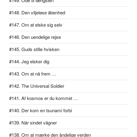
#149. Ode til længslen
#148. Den viljeløse åbenhed
#147. Om at elske sig selv
#146. Den uendelige rejse
#145. Guds stille hvisken
#144. Jeg elsker dig
#143. Om at nå frem …
#142. The Universal Soldier
#141. Af kosmos er du kommet …
#140. Der kom en tsunami forbi
#139. Når sindet vågner
#138. Om at mærke den åndelige verden