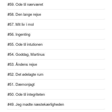
#59. Ode til nærværet
#58. Den lange rejse
#57. Mit liv i mol
#56. Ingenting
#55. Ode til intutionen
#54. Goddag, Martinus
#53. Åndens rejse
#52. Det ødelagte rum
#51. Dæmonjagt
#50. Ode til integriteten
#49. Jeg mødte næstekærligheden