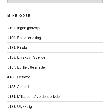
MINE ODER
#191. Ingen genveje
#190. En tid for alting
#189. Finale
#188. En skov i Sverige
#187. Et lille bitte minde
#186. Retræte
#185. Alene II
#184. Milliarder af verdensbilleder
#183. Ulykkelig