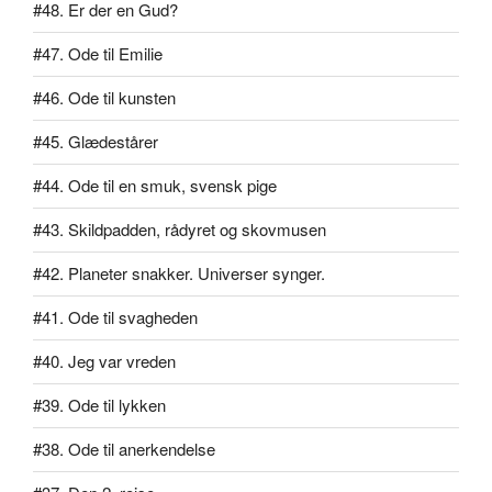
#48. Er der en Gud?
#47. Ode til Emilie
#46. Ode til kunsten
#45. Glædestårer
#44. Ode til en smuk, svensk pige
#43. Skildpadden, rådyret og skovmusen
#42. Planeter snakker. Universer synger.
#41. Ode til svagheden
#40. Jeg var vreden
#39. Ode til lykken
#38. Ode til anerkendelse