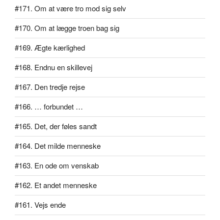
#171. Om at være tro mod sig selv
#170. Om at lægge troen bag sig
#169. Ægte kærlighed
#168. Endnu en skillevej
#167. Den tredje rejse
#166. … forbundet …
#165. Det, der føles sandt
#164. Det milde menneske
#163. En ode om venskab
#162. Et andet menneske
#161. Vejs ende