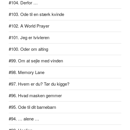
#104. Derfor …
#103. Ode til en stærk kvinde
#102. A World Prayer
#101. Jeg er tvivleren
#100. Oder om alting
#99. Om at sejle med vinden
#98. Memory Lane
#97. Hvem er du? Tør du kigge?
#96. Hvad masken gemmer
#95. Ode til dit barnebarn
#94. … alene …