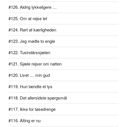
#126. Aldrig lykkeligere …
#125. Om at rejse let
#124. Rørt af kærligheden
#123. Jeg mødte to engle
#122. Tusindårssjælen
#121. Sjæle rejser om natten
#120. Livet … min gud
#119. Hun tændte et lys
#118. Det allersidste spørgsmål
#117. Ikke for tøsedrenge
#116. Alting er nu