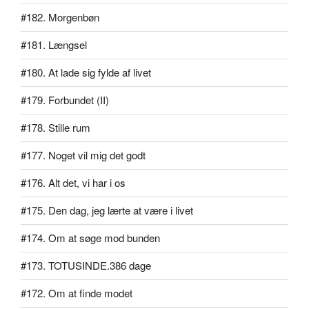
#182. Morgenbøn
#181. Længsel
#180. At lade sig fylde af livet
#179. Forbundet (II)
#178. Stille rum
#177. Noget vil mig det godt
#176. Alt det, vi har i os
#175. Den dag, jeg lærte at være i livet
#174. Om at søge mod bunden
#173. TOTUSINDE.386 dage
#172. Om at finde modet