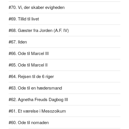
#70. Vi, der skaber evigheden
#69. Tillid til livet
#68. Gæster fra Jorden (A.F. IV)
#67. Ilden
#66. Ode til Marcel III
#65. Ode til Marcel II
#64. Rejsen til de 6 riger
#63. Ode til en hædersmand
#62. Agnetha Freuds Dagbog III
#61. Et værelse i Mesozoikum
#60. Ode til nomaden