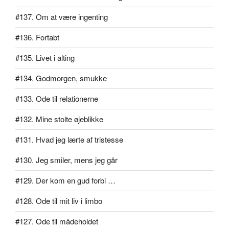
#137. Om at være ingenting
#136. Fortabt
#135. Livet i alting
#134. Godmorgen, smukke
#133. Ode til relationerne
#132. Mine stolte øjeblikke
#131. Hvad jeg lærte af tristesse
#130. Jeg smiler, mens jeg går
#129. Der kom en gud forbi …
#128. Ode til mit liv i limbo
#127. Ode til mådeholdet