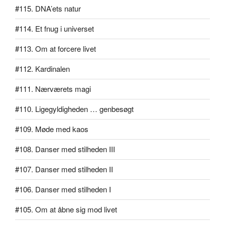
#115. DNA’ets natur
#114. Et fnug i universet
#113. Om at forcere livet
#112. Kardinalen
#111. Nærværets magi
#110. Ligegyldigheden … genbesøgt
#109. Møde med kaos
#108. Danser med stilheden III
#107. Danser med stilheden II
#106. Danser med stilheden I
#105. Om at åbne sig mod livet