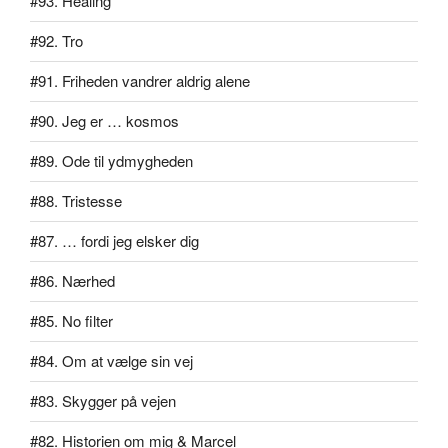
#93. Healing
#92. Tro
#91. Friheden vandrer aldrig alene
#90. Jeg er … kosmos
#89. Ode til ydmygheden
#88. Tristesse
#87. … fordi jeg elsker dig
#86. Nærhed
#85. No filter
#84. Om at vælge sin vej
#83. Skygger på vejen
#82. Historien om mig & Marcel