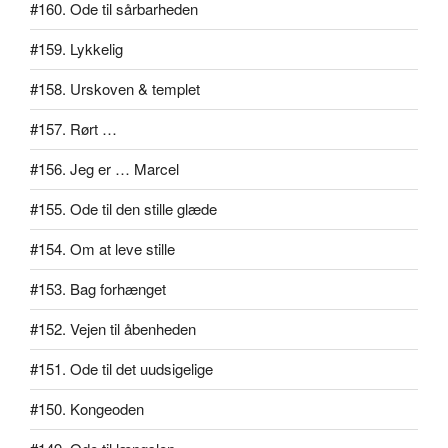
#160. Ode til sårbarheden
#159. Lykkelig
#158. Urskoven & templet
#157. Rørt …
#156. Jeg er … Marcel
#155. Ode til den stille glæde
#154. Om at leve stille
#153. Bag forhænget
#152. Vejen til åbenheden
#151. Ode til det uudsigelige
#150. Kongeoden