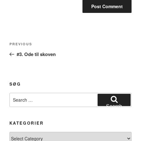
Post
Previous
PREVIOUS
navigation
Post
#3. Ode til skoven
SØG
Search
for:
Search
KATEGORIER
Kategorier