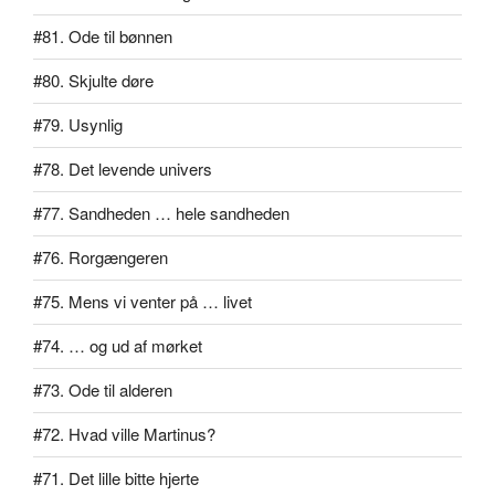
#81. Ode til bønnen
#80. Skjulte døre
#79. Usynlig
#78. Det levende univers
#77. Sandheden … hele sandheden
#76. Rorgængeren
#75. Mens vi venter på … livet
#74. … og ud af mørket
#73. Ode til alderen
#72. Hvad ville Martinus?
#71. Det lille bitte hjerte