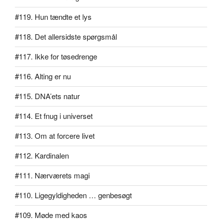
#119. Hun tændte et lys
#118. Det allersidste spørgsmål
#117. Ikke for tøsedrenge
#116. Alting er nu
#115. DNA’ets natur
#114. Et fnug i universet
#113. Om at forcere livet
#112. Kardinalen
#111. Nærværets magi
#110. Ligegyldigheden … genbesøgt
#109. Møde med kaos