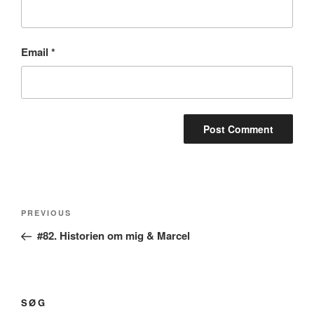
Email
*
Post
Previous
PREVIOUS
navigation
Post
#82. Historien om mig & Marcel
SØG