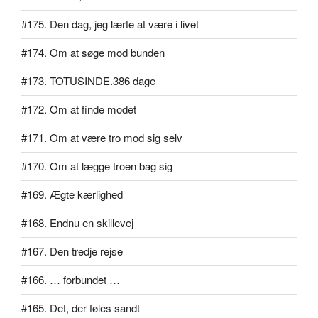
#175. Den dag, jeg lærte at være i livet
#174. Om at søge mod bunden
#173. TOTUSINDE.386 dage
#172. Om at finde modet
#171. Om at være tro mod sig selv
#170. Om at lægge troen bag sig
#169. Ægte kærlighed
#168. Endnu en skillevej
#167. Den tredje rejse
#166. … forbundet …
#165. Det, der føles sandt