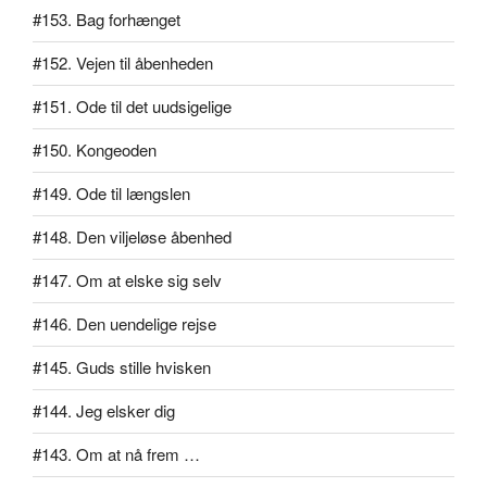
#153. Bag forhænget
#152. Vejen til åbenheden
#151. Ode til det uudsigelige
#150. Kongeoden
#149. Ode til længslen
#148. Den viljeløse åbenhed
#147. Om at elske sig selv
#146. Den uendelige rejse
#145. Guds stille hvisken
#144. Jeg elsker dig
#143. Om at nå frem …