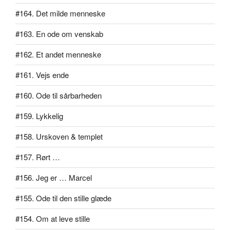
#164. Det milde menneske
#163. En ode om venskab
#162. Et andet menneske
#161. Vejs ende
#160. Ode til sårbarheden
#159. Lykkelig
#158. Urskoven & templet
#157. Rørt …
#156. Jeg er … Marcel
#155. Ode til den stille glæde
#154. Om at leve stille