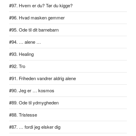
#97. Hvem er du? Tør du kigge?
#96. Hvad masken gemmer
#95. Ode til dit barnebarn
#94. … alene …
#93. Healing
#92. Tro
#91. Friheden vandrer aldrig alene
#90. Jeg er … kosmos
#89. Ode til ydmygheden
#88. Tristesse
#87. … fordi jeg elsker dig