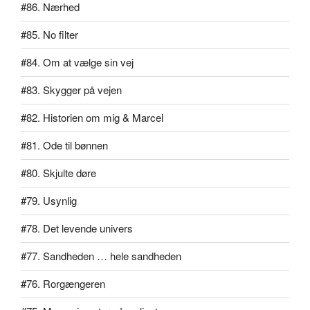
#86. Nærhed
#85. No filter
#84. Om at vælge sin vej
#83. Skygger på vejen
#82. Historien om mig & Marcel
#81. Ode til bønnen
#80. Skjulte døre
#79. Usynlig
#78. Det levende univers
#77. Sandheden … hele sandheden
#76. Rorgængeren