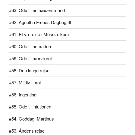
#63. Ode til en hædersmand
#62. Agnetha Freuds Dagbog III
#61. Et værelse i Mesozoikum
#60. Ode til nomaden
#59. Ode til nærværet
#58. Den lange rejse
#57. Mit liv i mol
#56. Ingenting
#55. Ode til intutionen
#54. Goddag, Martinus
#53. Åndens rejse