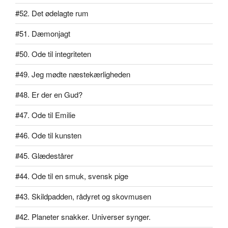
#52. Det ødelagte rum
#51. Dæmonjagt
#50. Ode til integriteten
#49. Jeg mødte næstekærligheden
#48. Er der en Gud?
#47. Ode til Emilie
#46. Ode til kunsten
#45. Glædestårer
#44. Ode til en smuk, svensk pige
#43. Skildpadden, rådyret og skovmusen
#42. Planeter snakker. Universer synger.