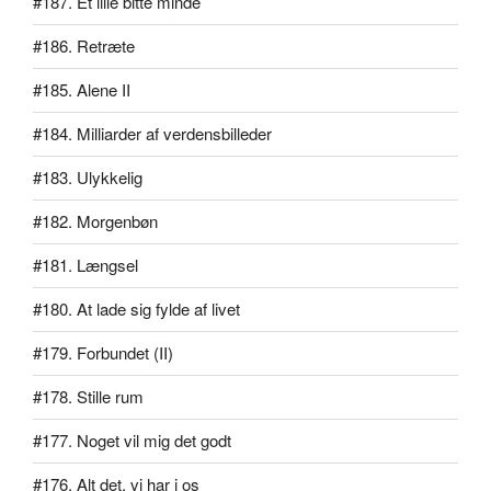
#187. Et lille bitte minde
#186. Retræte
#185. Alene II
#184. Milliarder af verdensbilleder
#183. Ulykkelig
#182. Morgenbøn
#181. Længsel
#180. At lade sig fylde af livet
#179. Forbundet (II)
#178. Stille rum
#177. Noget vil mig det godt
#176. Alt det, vi har i os