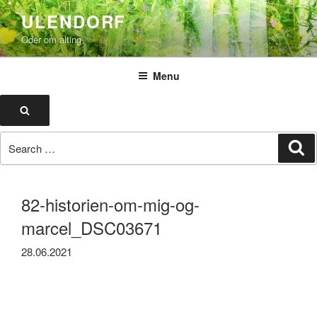
Skip
ULENDORF
to
Oder om alting
content
Menu
Search
Search
Se
for:
82-historien-om-mig-og-
marcel_DSC03671
28.06.2021