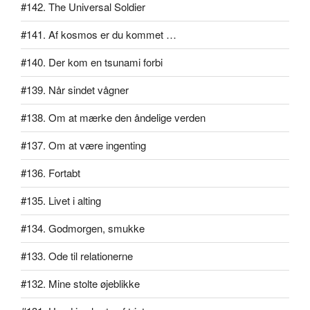
#142. The Universal Soldier
#141. Af kosmos er du kommet …
#140. Der kom en tsunami forbi
#139. Når sindet vågner
#138. Om at mærke den åndelige verden
#137. Om at være ingenting
#136. Fortabt
#135. Livet i alting
#134. Godmorgen, smukke
#133. Ode til relationerne
#132. Mine stolte øjeblikke