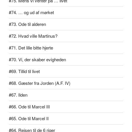
#75. Mens vi venter på … livet
#74. … og ud af mørket
#73. Ode til alderen
#72. Hvad ville Martinus?
#71. Det lille bitte hjerte
#70. Vi, der skaber evigheden
#69. Tillid til livet
#68. Gæster fra Jorden (A.F. IV)
#67. Ilden
#66. Ode til Marcel III
#65. Ode til Marcel II
#64. Rejsen til de 6 riger