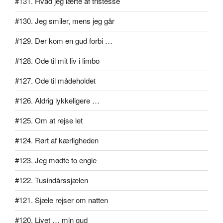
#131. Hvad jeg lærte af tristesse
#130. Jeg smiler, mens jeg går
#129. Der kom en gud forbi …
#128. Ode til mit liv i limbo
#127. Ode til mådeholdet
#126. Aldrig lykkeligere …
#125. Om at rejse let
#124. Rørt af kærligheden
#123. Jeg mødte to engle
#122. Tusindårssjælen
#121. Sjæle rejser om natten
#120. Livet … min gud