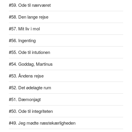
#59. Ode til nærværet
#58. Den lange rejse
#57. Mit liv i mol
#56. Ingenting
#55. Ode til intutionen
#54. Goddag, Martinus
#53. Åndens rejse
#52. Det ødelagte rum
#51. Dæmonjagt
#50. Ode til integriteten
#49. Jeg mødte næstekærligheden