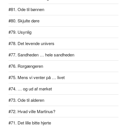
#81. Ode til bønnen
#80. Skjulte døre
#79. Usynlig
#78. Det levende univers
#77. Sandheden … hele sandheden
#76. Rorgængeren
#75. Mens vi venter på … livet
#74. … og ud af mørket
#73. Ode til alderen
#72. Hvad ville Martinus?
#71. Det lille bitte hjerte