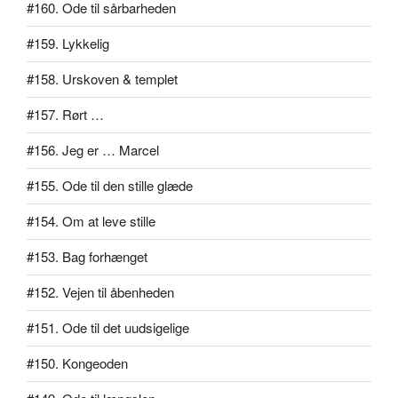
#160. Ode til sårbarheden
#159. Lykkelig
#158. Urskoven & templet
#157. Rørt …
#156. Jeg er … Marcel
#155. Ode til den stille glæde
#154. Om at leve stille
#153. Bag forhænget
#152. Vejen til åbenheden
#151. Ode til det uudsigelige
#150. Kongeoden