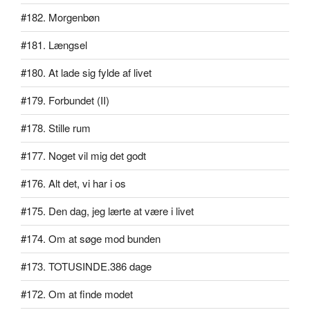
#182. Morgenbøn
#181. Længsel
#180. At lade sig fylde af livet
#179. Forbundet (II)
#178. Stille rum
#177. Noget vil mig det godt
#176. Alt det, vi har i os
#175. Den dag, jeg lærte at være i livet
#174. Om at søge mod bunden
#173. TOTUSINDE.386 dage
#172. Om at finde modet