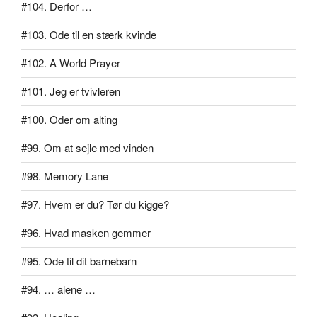
#104. Derfor …
#103. Ode til en stærk kvinde
#102. A World Prayer
#101. Jeg er tvivleren
#100. Oder om alting
#99. Om at sejle med vinden
#98. Memory Lane
#97. Hvem er du? Tør du kigge?
#96. Hvad masken gemmer
#95. Ode til dit barnebarn
#94. … alene …