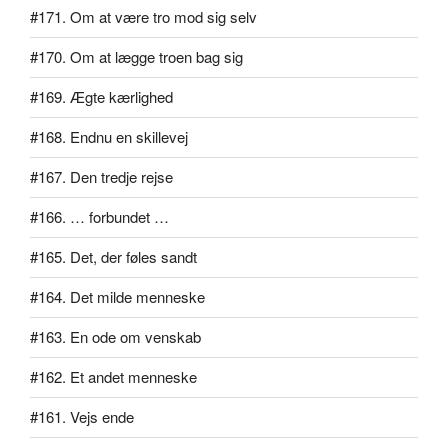
#171. Om at være tro mod sig selv
#170. Om at lægge troen bag sig
#169. Ægte kærlighed
#168. Endnu en skillevej
#167. Den tredje rejse
#166. … forbundet …
#165. Det, der føles sandt
#164. Det milde menneske
#163. En ode om venskab
#162. Et andet menneske
#161. Vejs ende