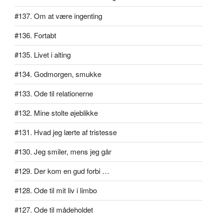
#137. Om at være ingenting
#136. Fortabt
#135. Livet i alting
#134. Godmorgen, smukke
#133. Ode til relationerne
#132. Mine stolte øjeblikke
#131. Hvad jeg lærte af tristesse
#130. Jeg smiler, mens jeg går
#129. Der kom en gud forbi …
#128. Ode til mit liv i limbo
#127. Ode til mådeholdet