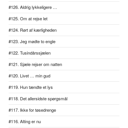
#126. Aldrig lykkeligere …
#125. Om at rejse let
#124. Rørt af kærligheden
#123. Jeg mødte to engle
#122. Tusindårssjælen
#121. Sjæle rejser om natten
#120. Livet … min gud
#119. Hun tændte et lys
#118. Det allersidste spørgsmål
#117. Ikke for tøsedrenge
#116. Alting er nu