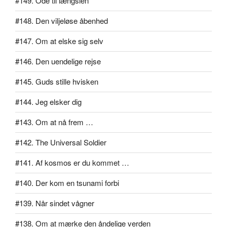
#149. Ode til længslen
#148. Den viljeløse åbenhed
#147. Om at elske sig selv
#146. Den uendelige rejse
#145. Guds stille hvisken
#144. Jeg elsker dig
#143. Om at nå frem …
#142. The Universal Soldier
#141. Af kosmos er du kommet …
#140. Der kom en tsunami forbi
#139. Når sindet vågner
#138. Om at mærke den åndelige verden