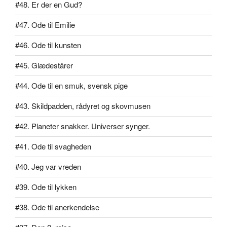
#48. Er der en Gud?
#47. Ode til Emilie
#46. Ode til kunsten
#45. Glædestårer
#44. Ode til en smuk, svensk pige
#43. Skildpadden, rådyret og skovmusen
#42. Planeter snakker. Universer synger.
#41. Ode til svagheden
#40. Jeg var vreden
#39. Ode til lykken
#38. Ode til anerkendelse