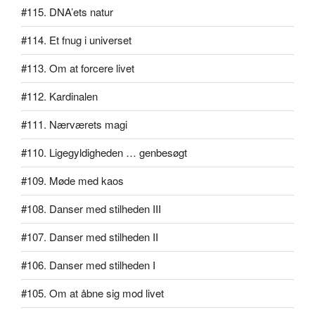
#115. DNA’ets natur
#114. Et fnug i universet
#113. Om at forcere livet
#112. Kardinalen
#111. Nærværets magi
#110. Ligegyldigheden … genbesøgt
#109. Møde med kaos
#108. Danser med stilheden III
#107. Danser med stilheden II
#106. Danser med stilheden I
#105. Om at åbne sig mod livet