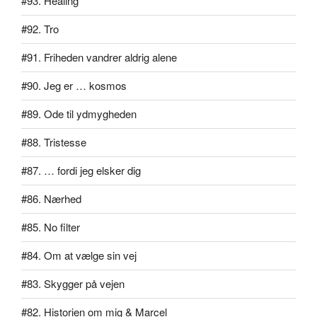
#93. Healing
#92. Tro
#91. Friheden vandrer aldrig alene
#90. Jeg er … kosmos
#89. Ode til ydmygheden
#88. Tristesse
#87. … fordi jeg elsker dig
#86. Nærhed
#85. No filter
#84. Om at vælge sin vej
#83. Skygger på vejen
#82. Historien om mig & Marcel