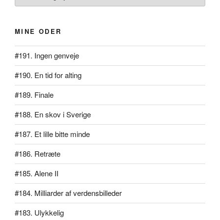
MINE ODER
#191. Ingen genveje
#190. En tid for alting
#189. Finale
#188. En skov i Sverige
#187. Et lille bitte minde
#186. Retræte
#185. Alene II
#184. Milliarder af verdensbilleder
#183. Ulykkelig