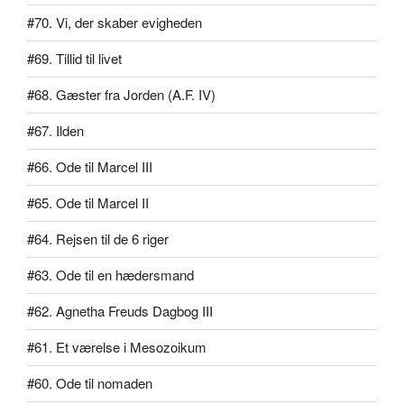
#70. Vi, der skaber evigheden
#69. Tillid til livet
#68. Gæster fra Jorden (A.F. IV)
#67. Ilden
#66. Ode til Marcel III
#65. Ode til Marcel II
#64. Rejsen til de 6 riger
#63. Ode til en hædersmand
#62. Agnetha Freuds Dagbog III
#61. Et værelse i Mesozoikum
#60. Ode til nomaden