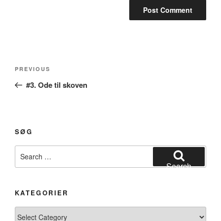
Post
Previous
PREVIOUS
navigation
Post
#3. Ode til skoven
SØG
Search
for:
Search
KATEGORIER
Kategorier