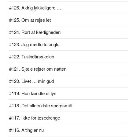
#126. Aldrig lykkeligere …
#125. Om at rejse let
#124. Rørt af kærligheden
#123. Jeg mødte to engle
#122. Tusindårssjælen
#121. Sjæle rejser om natten
#120. Livet … min gud
#119. Hun tændte et lys
#118. Det allersidste spørgsmål
#117. Ikke for tøsedrenge
#116. Alting er nu