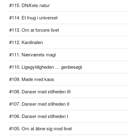
#115. DNA’ets natur
#114. Et fnug i universet
#113. Om at forcere livet
#112. Kardinalen
#111. Nærværets magi
#110. Ligegyldigheden … genbesøgt
#109. Møde med kaos
#108. Danser med stilheden III
#107. Danser med stilheden II
#106. Danser med stilheden I
#105. Om at åbne sig mod livet