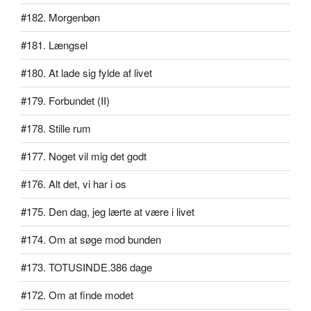
#182. Morgenbøn
#181. Længsel
#180. At lade sig fylde af livet
#179. Forbundet (II)
#178. Stille rum
#177. Noget vil mig det godt
#176. Alt det, vi har i os
#175. Den dag, jeg lærte at være i livet
#174. Om at søge mod bunden
#173. TOTUSINDE.386 dage
#172. Om at finde modet