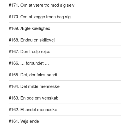
#171. Om at være tro mod sig selv
#170. Om at lægge troen bag sig
#169. Ægte kærlighed
#168. Endnu en skillevej
#167. Den tredje rejse
#166. … forbundet …
#165. Det, der føles sandt
#164. Det milde menneske
#163. En ode om venskab
#162. Et andet menneske
#161. Vejs ende