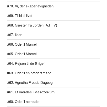
#70. Vi, der skaber evigheden
#69. Tillid til livet
#68. Gæster fra Jorden (A.F. IV)
#67. Ilden
#66. Ode til Marcel III
#65. Ode til Marcel II
#64. Rejsen til de 6 riger
#63. Ode til en hædersmand
#62. Agnetha Freuds Dagbog III
#61. Et værelse i Mesozoikum
#60. Ode til nomaden