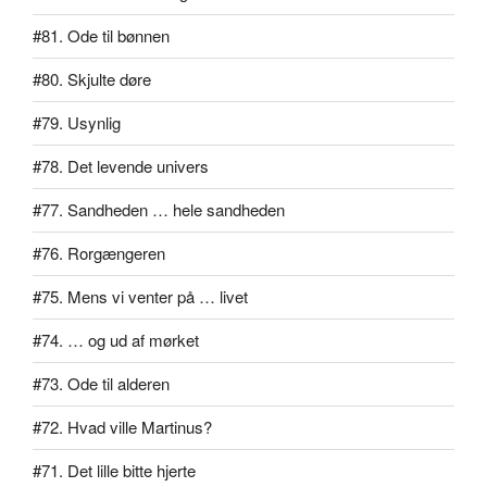
#81. Ode til bønnen
#80. Skjulte døre
#79. Usynlig
#78. Det levende univers
#77. Sandheden … hele sandheden
#76. Rorgængeren
#75. Mens vi venter på … livet
#74. … og ud af mørket
#73. Ode til alderen
#72. Hvad ville Martinus?
#71. Det lille bitte hjerte