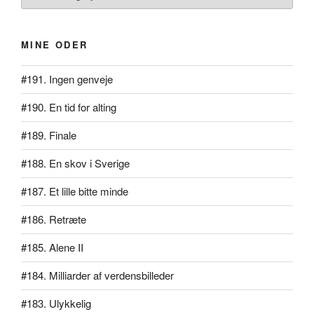
MINE ODER
#191. Ingen genveje
#190. En tid for alting
#189. Finale
#188. En skov i Sverige
#187. Et lille bitte minde
#186. Retræte
#185. Alene II
#184. Milliarder af verdensbilleder
#183. Ulykkelig