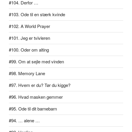
#104. Derfor …
#103. Ode til en stærk kvinde
#102. A World Prayer
#101. Jeg er tvivleren
#100. Oder om alting
#99. Om at sejle med vinden
#98. Memory Lane
#97. Hvem er du? Tør du kigge?
#96. Hvad masken gemmer
#95. Ode til dit barnebarn
#94. … alene …