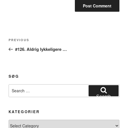
Post
Previous
PREVIOUS
navigation
Post
#126. Aldrig lykkeligere …
SØG
Search
for:
Search
KATEGORIER
Kategorier