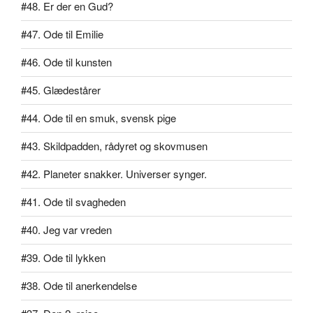
#48. Er der en Gud?
#47. Ode til Emilie
#46. Ode til kunsten
#45. Glædestårer
#44. Ode til en smuk, svensk pige
#43. Skildpadden, rådyret og skovmusen
#42. Planeter snakker. Universer synger.
#41. Ode til svagheden
#40. Jeg var vreden
#39. Ode til lykken
#38. Ode til anerkendelse