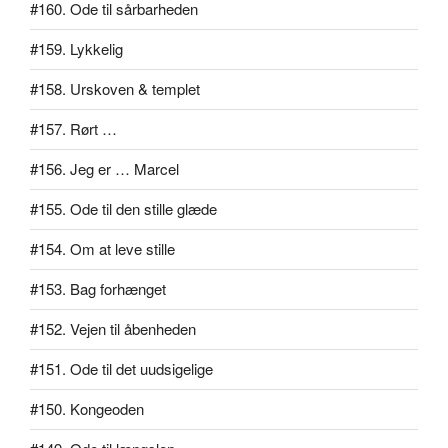
#160. Ode til sårbarheden
#159. Lykkelig
#158. Urskoven & templet
#157. Rørt …
#156. Jeg er … Marcel
#155. Ode til den stille glæde
#154. Om at leve stille
#153. Bag forhænget
#152. Vejen til åbenheden
#151. Ode til det uudsigelige
#150. Kongeoden