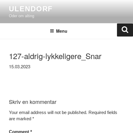
Skip
ULENDORF
to
Oder om alting
content
Se
Menu
127-aldrig-lykkeligere_Snar
15.03.2023
Skriv en kommentar
Your email address will not be published.
Required fields
are marked
*
Comment
*