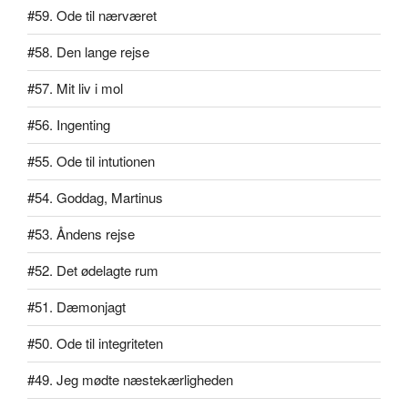
#59. Ode til nærværet
#58. Den lange rejse
#57. Mit liv i mol
#56. Ingenting
#55. Ode til intutionen
#54. Goddag, Martinus
#53. Åndens rejse
#52. Det ødelagte rum
#51. Dæmonjagt
#50. Ode til integriteten
#49. Jeg mødte næstekærligheden