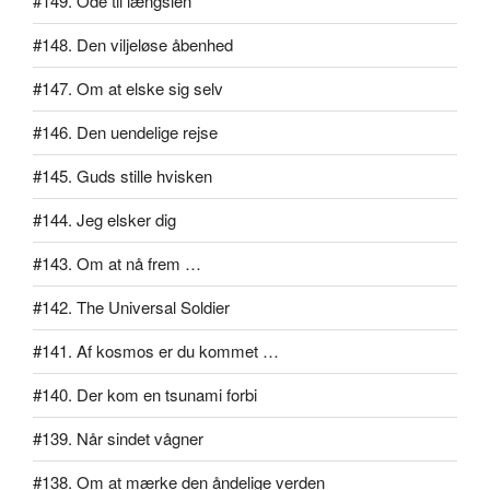
#149. Ode til længslen
#148. Den viljeløse åbenhed
#147. Om at elske sig selv
#146. Den uendelige rejse
#145. Guds stille hvisken
#144. Jeg elsker dig
#143. Om at nå frem …
#142. The Universal Soldier
#141. Af kosmos er du kommet …
#140. Der kom en tsunami forbi
#139. Når sindet vågner
#138. Om at mærke den åndelige verden