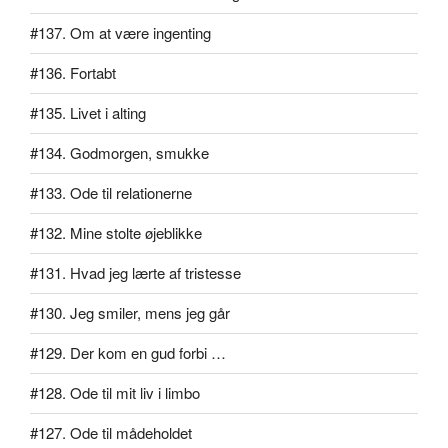
#137. Om at være ingenting
#136. Fortabt
#135. Livet i alting
#134. Godmorgen, smukke
#133. Ode til relationerne
#132. Mine stolte øjeblikke
#131. Hvad jeg lærte af tristesse
#130. Jeg smiler, mens jeg går
#129. Der kom en gud forbi …
#128. Ode til mit liv i limbo
#127. Ode til mådeholdet