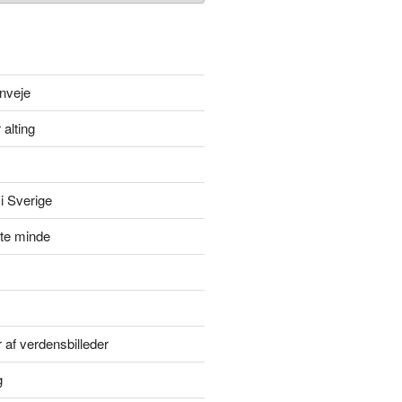
nveje
 alting
i Sverige
itte minde
r af verdensbilleder
g