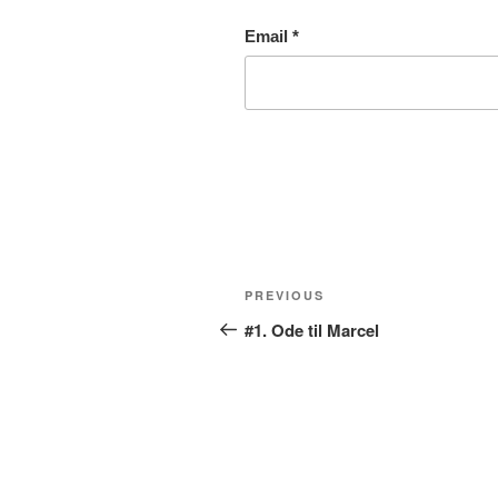
Email
*
Post
Previous
PREVIOUS
navigation
Post
#1. Ode til Marcel