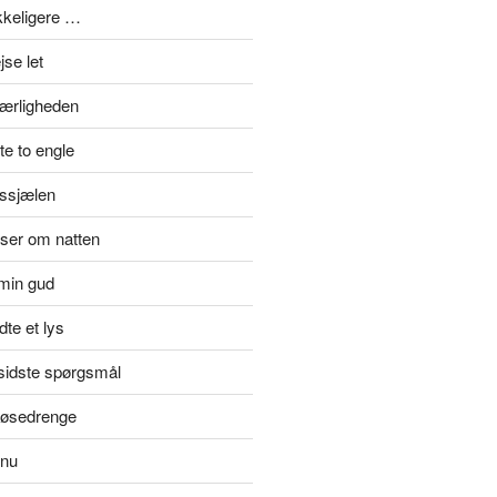
ykkeligere …
se let
kærligheden
e to engle
rssjælen
jser om natten
min gud
te et lys
rsidste spørgsmål
 tøsedrenge
 nu