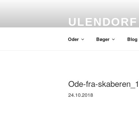
Skip
to
content
ULENDORF
Oder om alting
Oder
Bøger
Blog
Ode-fra-skaberen_
24.10.2018