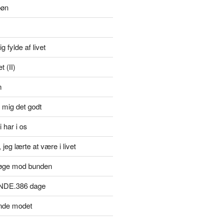
bøn
g fylde af livet
 (II)
m
 mig det godt
i har i os
jeg lærte at være i livet
øge mod bunden
NDE.386 dage
inde modet