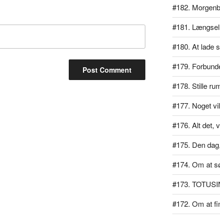
#182. Morgen
#181. Længsel
#180. At lade si
#179. Forbundet
#178. Stille ru
#177. Noget vil
#176. Alt det, v
#175. Den dag, 
#174. Om at s
#173. TOTUSI
#172. Om at f