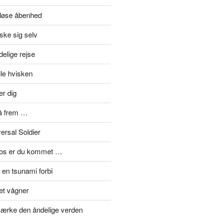
eløse åbenhed
ske sig selv
elige rejse
lle hvisken
er dig
å frem …
ersal Soldier
mos er du kommet …
en tsunami forbi
et vågner
ærke den åndelige verden