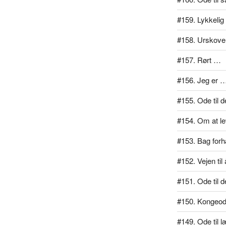
#159. Lykkelig
#158. Urskove
#157. Rørt …
#156. Jeg er 
#155. Ode til d
#154. Om at lev
#153. Bag for
#152. Vejen ti
#151. Ode til d
#150. Kongeo
#149. Ode til 