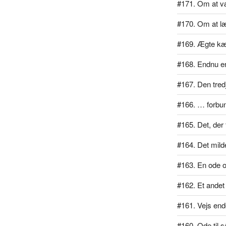
#171. Om at væ
#170. Om at læ
#169. Ægte kæ
#168. Endnu en
#167. Den tred
#166. … forbu
#165. Det, der 
#164. Det mil
#163. En ode 
#162. Et ande
#161. Vejs end
#160. Ode til 