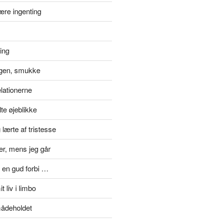
ære ingenting
ting
gen, smukke
elationerne
te øjeblikke
lærte af tristesse
er, mens jeg går
 en gud forbi …
t liv i limbo
mådeholdet