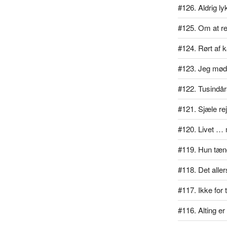
#126. Aldrig l
#125. Om at rej
#124. Rørt af 
#123. Jeg mødt
#122. Tusindå
#121. Sjæle re
#120. Livet … 
#119. Hun tænd
#118. Det alle
#117. Ikke for
#116. Alting er