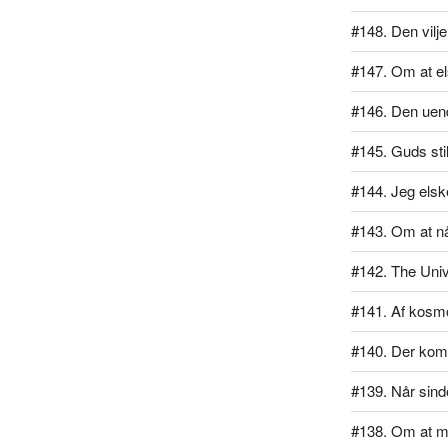
#148. Den vilj
#147. Om at el
#146. Den uend
#145. Guds sti
#144. Jeg elsk
#143. Om at n
#142. The Univ
#141. Af kos
#140. Der kom 
#139. Når sind
#138. Om at m