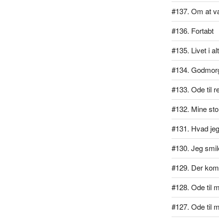
#137. Om at v
#136. Fortabt
#135. Livet i al
#134. Godmor
#133. Ode til r
#132. Mine stol
#131. Hvad jeg 
#130. Jeg smil
#129. Der kom
#128. Ode til mi
#127. Ode til 