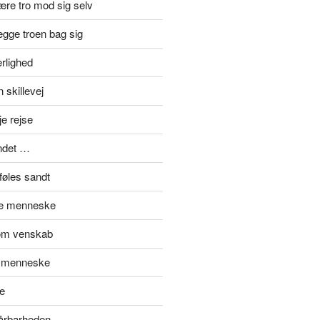
re tro mod sig selv
gge troen bag sig
rlighed
 skillevej
je rejse
ndet …
føles sandt
de menneske
om venskab
t menneske
e
sårbarheden