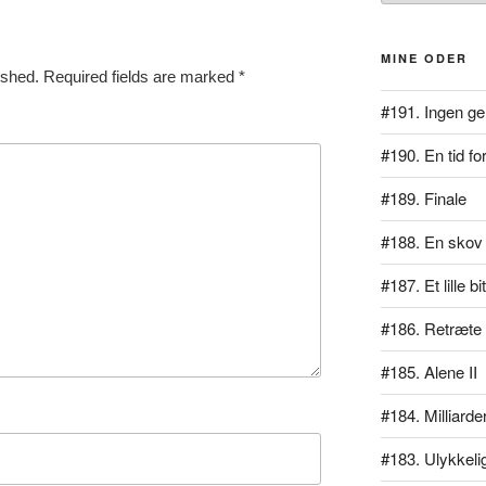
MINE ODER
ished.
Required fields are marked
*
#191. Ingen ge
#190. En tid for
#189. Finale
#188. En skov 
#187. Et lille b
#186. Retræte
#185. Alene II
#184. Milliarde
#183. Ulykkeli