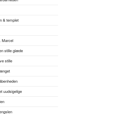
n & templet
… Marcel
en stille glæde
e stille
hænget
l åbenheden
et uudsigelige
den
længslen