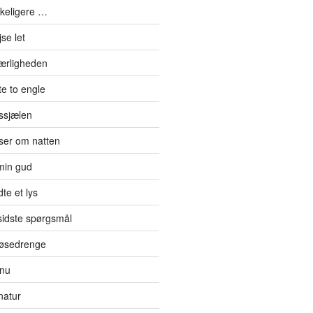
kkeligere …
se let
kærligheden
e to engle
ssjælen
jser om natten
min gud
te et lys
sidste spørgsmål
 tøsedrenge
 nu
natur