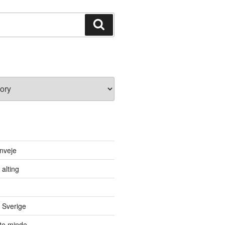
Search
nveje
 alting
 Sverige
itte minde