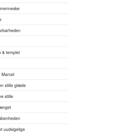
t menneske
e
sårbarheden
 & templet
 Marcel
en stille glæde
e stille
hænget
l åbenheden
et uudsigelige