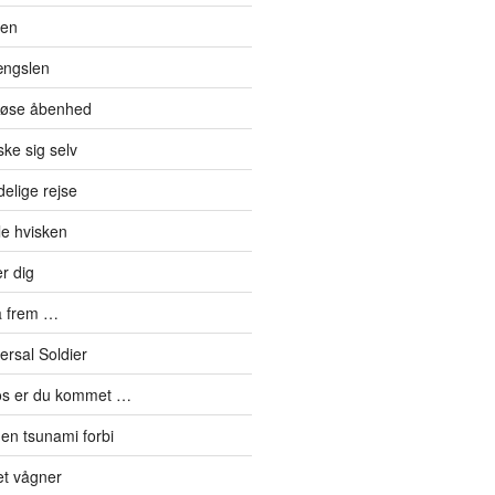
den
ængslen
eløse åbenhed
ke sig selv
elige rejse
le hvisken
r dig
å frem …
ersal Soldier
os er du kommet …
en tsunami forbi
et vågner