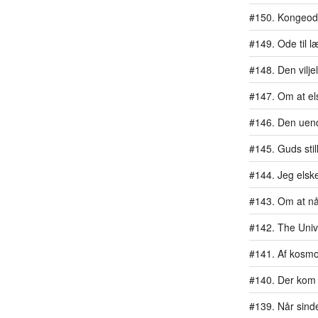
#150. Kongeo
#149. Ode til l
#148. Den vilj
#147. Om at els
#146. Den uend
#145. Guds stil
#144. Jeg elske
#143. Om at n
#142. The Univ
#141. Af kosm
#140. Der kom 
#139. Når sind