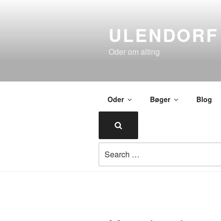
Skip
to
ULENDORF
content
Oder om alting
Oder
Bøger
Blog
Search
Search
for: