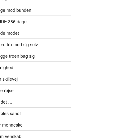
øge mod bunden
NDE.386 dage
nde modet
re tro mod sig selv
gge troen bag sig
rlighed
skillevej
e rejse
ndet …
føles sandt
de menneske
om venskab