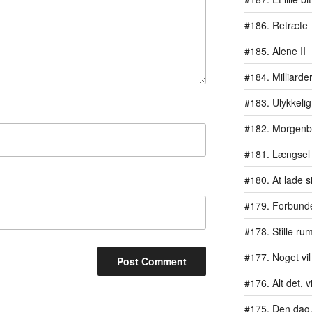
#186. Retræte
#185. Alene II
#184. Milliarde
#183. Ulykkelig
#182. Morgen
#181. Længsel
#180. At lade si
#179. Forbundet
#178. Stille ru
#177. Noget vil
#176. Alt det, vi
#175. Den dag, 