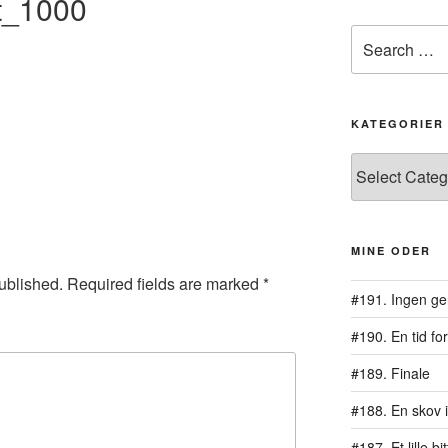
et_1000
Search
for:
KATEGORIER
Kategorier
MINE ODER
ublished.
Required fields are marked
*
#191. Ingen ge
#190. En tid for
#189. Finale
#188. En skov i
#187. Et lille b