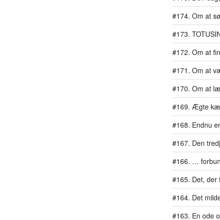
#174. Om at s
#173. TOTUSI
#172. Om at fi
#171. Om at væ
#170. Om at læ
#169. Ægte kæ
#168. Endnu en 
#167. Den tredj
#166. … forbu
#165. Det, der 
#164. Det mil
#163. En ode 