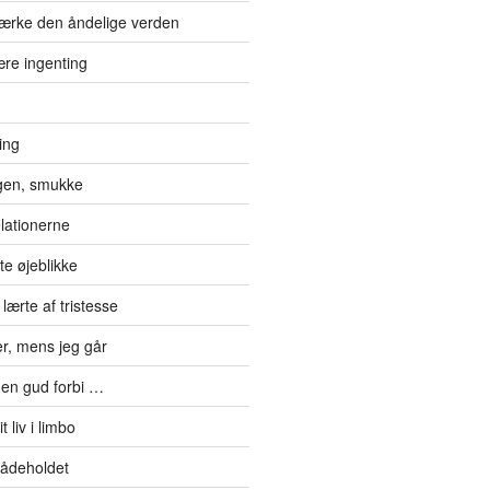
ærke den åndelige verden
re ingenting
ting
gen, smukke
elationerne
te øjeblikke
lærte af tristesse
er, mens jeg går
en gud forbi …
 liv i limbo
mådeholdet