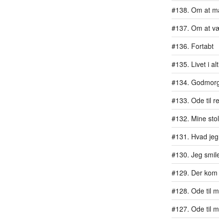
#138. Om at m
#137. Om at væ
#136. Fortabt
#135. Livet i al
#134. Godmor
#133. Ode til r
#132. Mine stol
#131. Hvad jeg 
#130. Jeg smil
#129. Der kom 
#128. Ode til mit
#127. Ode til 