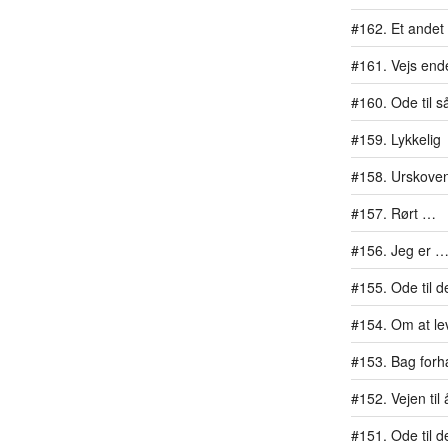
#162. Et ande
#161. Vejs end
#160. Ode til 
#159. Lykkelig
#158. Urskoven
#157. Rørt …
#156. Jeg er …
#155. Ode til d
#154. Om at lev
#153. Bag for
#152. Vejen ti
#151. Ode til d