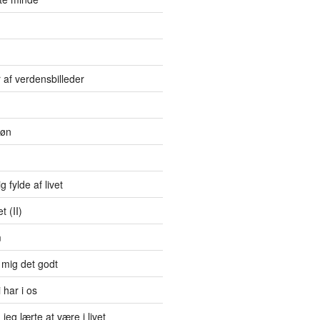
r af verdensbilleder
bøn
g fylde af livet
 (II)
m
 mig det godt
 har i os
jeg lærte at være i livet