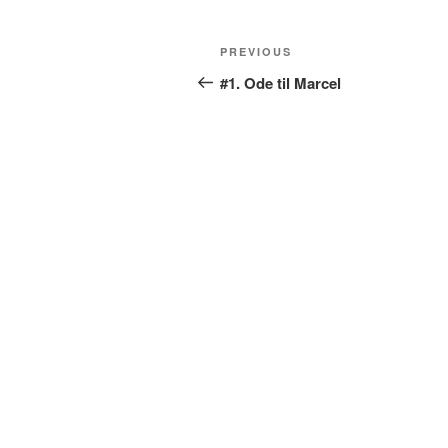
Post
Previous
PREVIOUS
navigation
Post
#1. Ode til Marcel