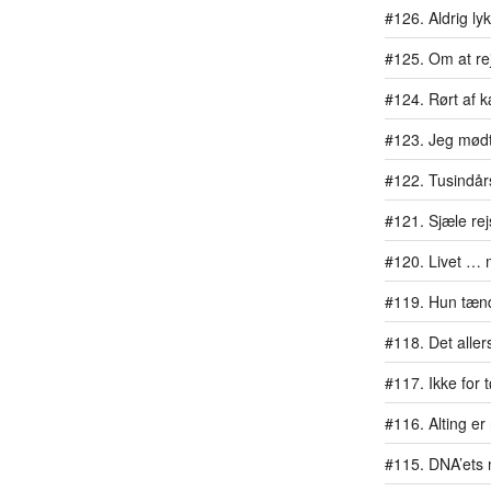
#126. Aldrig ly
#125. Om at rej
#124. Rørt af 
#123. Jeg mødt
#122. Tusindår
#121. Sjæle re
#120. Livet … 
#119. Hun tænd
#118. Det aller
#117. Ikke for
#116. Alting er
#115. DNA’ets 