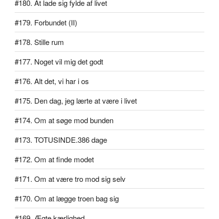
#180. At lade sig fylde af livet
#179. Forbundet (II)
#178. Stille rum
#177. Noget vil mig det godt
#176. Alt det, vi har i os
#175. Den dag, jeg lærte at være i livet
#174. Om at søge mod bunden
#173. TOTUSINDE.386 dage
#172. Om at finde modet
#171. Om at være tro mod sig selv
#170. Om at lægge troen bag sig
#169. Ægte kærlighed