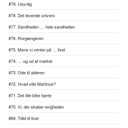
#79. Usynlig
#78. Det levende univers
#77. Sandheden … hele sandheden
#76. Rorgængeren
#75. Mens vi venter på … livet
#74. … og ud af mørket
#73. Ode til alderen
#72. Hvad ville Martinus?
#71. Det lille bitte hjerte
#70. Vi, der skaber evigheden
#69. Tillid til livet