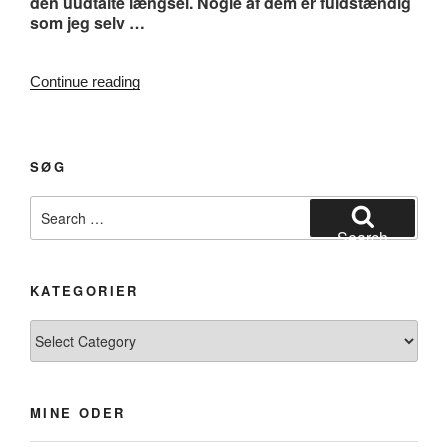
den uudtalte længsel. Nogle af dem er fuldstændig
som jeg selv …
“#165.
Continue reading
Det,
der
føles
sandt”
SØG
Search
for:
Search
KATEGORIER
Kategorier
MINE ODER