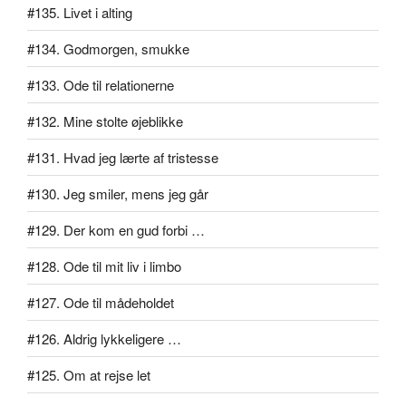
#135. Livet i alting
#134. Godmorgen, smukke
#133. Ode til relationerne
#132. Mine stolte øjeblikke
#131. Hvad jeg lærte af tristesse
#130. Jeg smiler, mens jeg går
#129. Der kom en gud forbi …
#128. Ode til mit liv i limbo
#127. Ode til mådeholdet
#126. Aldrig lykkeligere …
#125. Om at rejse let