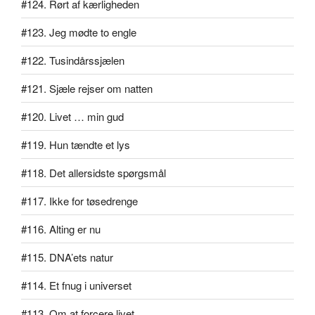
#124. Rørt af kærligheden
#123. Jeg mødte to engle
#122. Tusindårssjælen
#121. Sjæle rejser om natten
#120. Livet … min gud
#119. Hun tændte et lys
#118. Det allersidste spørgsmål
#117. Ikke for tøsedrenge
#116. Alting er nu
#115. DNA’ets natur
#114. Et fnug i universet
#113. Om at forcere livet