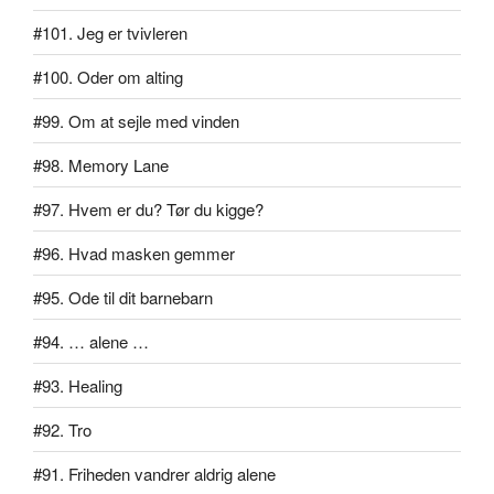
#101. Jeg er tvivleren
#100. Oder om alting
#99. Om at sejle med vinden
#98. Memory Lane
#97. Hvem er du? Tør du kigge?
#96. Hvad masken gemmer
#95. Ode til dit barnebarn
#94. … alene …
#93. Healing
#92. Tro
#91. Friheden vandrer aldrig alene