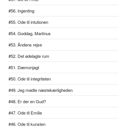
#56. Ingenting
#55. Ode til intutionen
#54. Goddag, Martinus
#53. Åndens rejse
#52. Det ødelagte rum
#51. Dæmonjagt
#50. Ode til integriteten
#49. Jeg mødte næstekærligheden
#48. Er der en Gud?
#47. Ode til Emilie
#46. Ode til kunsten