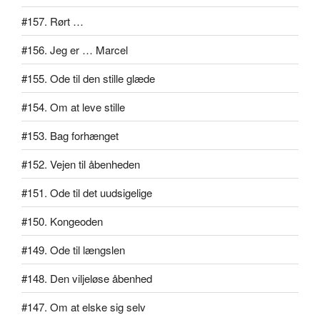
#157. Rørt …
#156. Jeg er … Marcel
#155. Ode til den stille glæde
#154. Om at leve stille
#153. Bag forhænget
#152. Vejen til åbenheden
#151. Ode til det uudsigelige
#150. Kongeoden
#149. Ode til længslen
#148. Den viljeløse åbenhed
#147. Om at elske sig selv