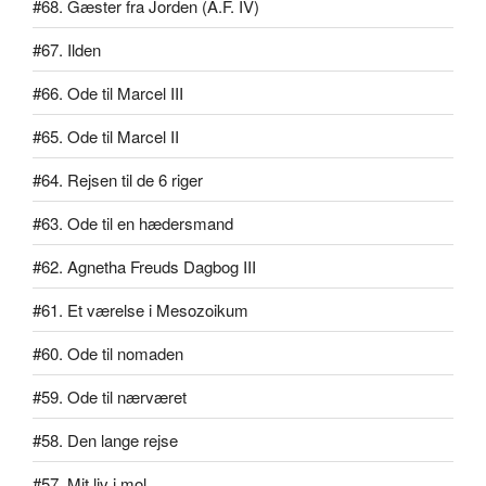
#68. Gæster fra Jorden (A.F. IV)
#67. Ilden
#66. Ode til Marcel III
#65. Ode til Marcel II
#64. Rejsen til de 6 riger
#63. Ode til en hædersmand
#62. Agnetha Freuds Dagbog III
#61. Et værelse i Mesozoikum
#60. Ode til nomaden
#59. Ode til nærværet
#58. Den lange rejse
#57. Mit liv i mol