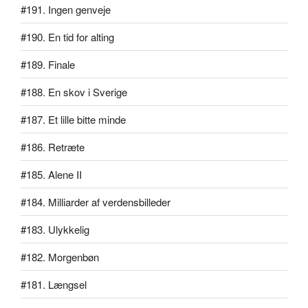
#191. Ingen genveje
#190. En tid for alting
#189. Finale
#188. En skov i Sverige
#187. Et lille bitte minde
#186. Retræte
#185. Alene II
#184. Milliarder af verdensbilleder
#183. Ulykkelig
#182. Morgenbøn
#181. Længsel