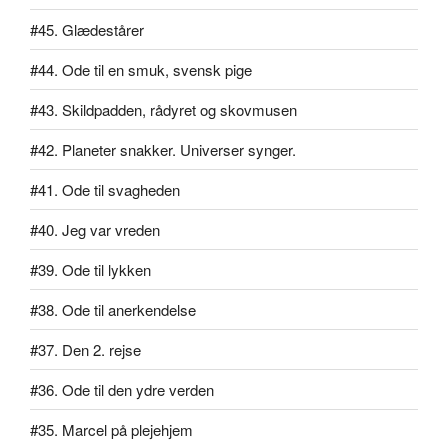
#45. Glædestårer
#44. Ode til en smuk, svensk pige
#43. Skildpadden, rådyret og skovmusen
#42. Planeter snakker. Universer synger.
#41. Ode til svagheden
#40. Jeg var vreden
#39. Ode til lykken
#38. Ode til anerkendelse
#37. Den 2. rejse
#36. Ode til den ydre verden
#35. Marcel på plejehjem