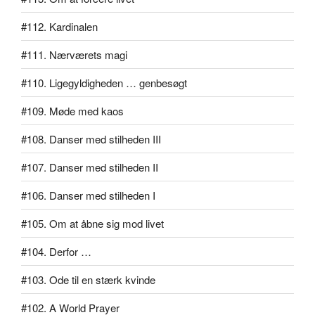
#112. Kardinalen
#111. Nærværets magi
#110. Ligegyldigheden … genbesøgt
#109. Møde med kaos
#108. Danser med stilheden III
#107. Danser med stilheden II
#106. Danser med stilheden I
#105. Om at åbne sig mod livet
#104. Derfor …
#103. Ode til en stærk kvinde
#102. A World Prayer