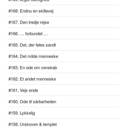
#168. Endnu en skillevej
#167. Den tredje rejse
#166. … forbundet …
#165. Det, der føles sandt
#164. Det milde menneske
#163. En ode om venskab
#162. Et andet menneske
#161. Vejs ende
#160. Ode til sårbarheden
#159. Lykkelig
#158. Urskoven & templet