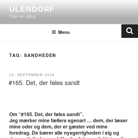
Skip
ULENDORF
to
Oder om alting
content
Se
Menu
TAG:
SANDHEDEN
POSTED
15. SEPTEMBER 2024
#165. Det, der føles sandt
ON
Om “#165. Det, der føles sandt”.
Jeg mærker mine fællers egenart … dem, der læser
mine oder og dem, der er gæster ved mine
foredrag. De bærer alle nysgerrigheden i sig og