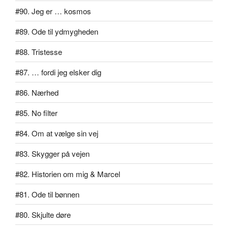
#90. Jeg er … kosmos
#89. Ode til ydmygheden
#88. Tristesse
#87. … fordi jeg elsker dig
#86. Nærhed
#85. No filter
#84. Om at vælge sin vej
#83. Skygger på vejen
#82. Historien om mig & Marcel
#81. Ode til bønnen
#80. Skjulte døre