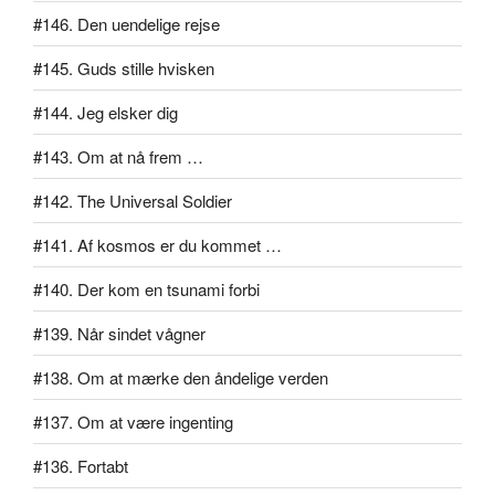
#146. Den uendelige rejse
#145. Guds stille hvisken
#144. Jeg elsker dig
#143. Om at nå frem …
#142. The Universal Soldier
#141. Af kosmos er du kommet …
#140. Der kom en tsunami forbi
#139. Når sindet vågner
#138. Om at mærke den åndelige verden
#137. Om at være ingenting
#136. Fortabt