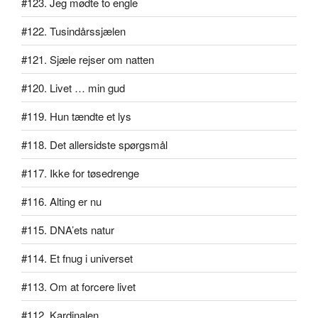
#123. Jeg mødte to engle
#122. Tusindårssjælen
#121. Sjæle rejser om natten
#120. Livet … min gud
#119. Hun tændte et lys
#118. Det allersidste spørgsmål
#117. Ikke for tøsedrenge
#116. Alting er nu
#115. DNA’ets natur
#114. Et fnug i universet
#113. Om at forcere livet
#112. Kardinalen