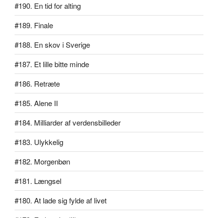
#190. En tid for alting
#189. Finale
#188. En skov i Sverige
#187. Et lille bitte minde
#186. Retræte
#185. Alene II
#184. Milliarder af verdensbilleder
#183. Ulykkelig
#182. Morgenbøn
#181. Længsel
#180. At lade sig fylde af livet