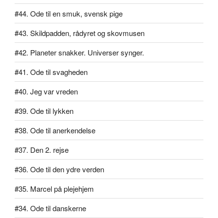
#44. Ode til en smuk, svensk pige
#43. Skildpadden, rådyret og skovmusen
#42. Planeter snakker. Universer synger.
#41. Ode til svagheden
#40. Jeg var vreden
#39. Ode til lykken
#38. Ode til anerkendelse
#37. Den 2. rejse
#36. Ode til den ydre verden
#35. Marcel på plejehjem
#34. Ode til danskerne