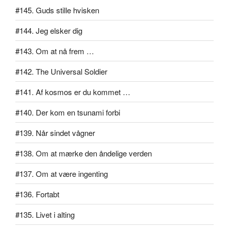
#145. Guds stille hvisken
#144. Jeg elsker dig
#143. Om at nå frem …
#142. The Universal Soldier
#141. Af kosmos er du kommet …
#140. Der kom en tsunami forbi
#139. Når sindet vågner
#138. Om at mærke den åndelige verden
#137. Om at være ingenting
#136. Fortabt
#135. Livet i alting