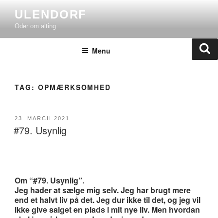
Skip
ULENDORF
to
Oder om alting
content
Se
Menu
TAG:
OPMÆRKSOMHED
POSTED
23. MARCH 2021
#79. Usynlig
ON
Om “#79. Usynlig”.
Jeg hader at sælge mig selv. Jeg har brugt mere
end et halvt liv på det. Jeg dur ikke til det, og jeg vil
ikke give salget en plads i mit nye liv. Men hvordan