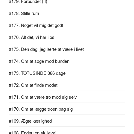
#179. Forbundet (II)
#178. Stille rum
#177. Noget vil mig det godt
#176. Alt det, vi har i os
#175. Den dag, jeg lærte at være i livet
#174. Om at søge mod bunden
#173. TOTUSINDE.386 dage
#172. Om at finde modet
#171. Om at være tro mod sig selv
#170. Om at lægge troen bag sig
#169. Ægte kærlighed
#168. Endnu en skillevej