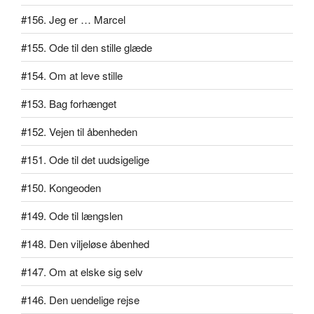
#156. Jeg er … Marcel
#155. Ode til den stille glæde
#154. Om at leve stille
#153. Bag forhænget
#152. Vejen til åbenheden
#151. Ode til det uudsigelige
#150. Kongeoden
#149. Ode til længslen
#148. Den viljeløse åbenhed
#147. Om at elske sig selv
#146. Den uendelige rejse