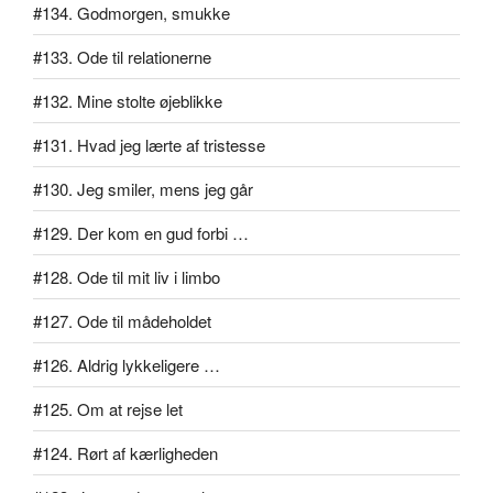
#134. Godmorgen, smukke
#133. Ode til relationerne
#132. Mine stolte øjeblikke
#131. Hvad jeg lærte af tristesse
#130. Jeg smiler, mens jeg går
#129. Der kom en gud forbi …
#128. Ode til mit liv i limbo
#127. Ode til mådeholdet
#126. Aldrig lykkeligere …
#125. Om at rejse let
#124. Rørt af kærligheden