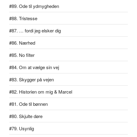
#89. Ode til ydmygheden
#88. Tristesse
#87. … fordi jeg elsker dig
#86. Nærhed
#85. No filter
#84. Om at vælge sin vej
#83. Skygger på vejen
#82. Historien om mig & Marcel
#81. Ode til bønnen
#80. Skjulte døre
#79. Usynlig