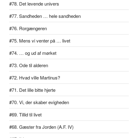
#78. Det levende univers
#77. Sandheden … hele sandheden
#76. Rorgængeren
#75. Mens vi venter på … livet
#74. … og ud af mørket
#73. Ode til alderen
#72. Hvad ville Martinus?
#71. Det lille bitte hjerte
#70. Vi, der skaber evigheden
#69. Tillid til livet
#68. Gæster fra Jorden (A.F. IV)