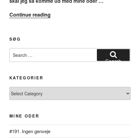
skal jeg så komme ud med mine oder …
“#79.
Continue reading
Usynlig”
SØG
Search
for:
Search
KATEGORIER
Kategorier
MINE ODER
#191. Ingen genveje