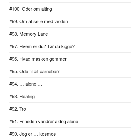
#100. Oder om alting
#99. Om at sejle med vinden
#98. Memory Lane
#97. Hvem er du? Tør du kigge?
#96. Hvad masken gemmer
#95. Ode til dit barnebarn
#94. … alene …
#93. Healing
#92. Tro
#91. Friheden vandrer aldrig alene
#90. Jeg er … kosmos