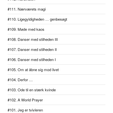
#111. Nærværets magi
#110. Ligegyldigheden … genbesøgt
#109. Møde med kaos
#108. Danser med stilheden III
#107. Danser med stilheden II
#106. Danser med stilheden I
#105. Om at åbne sig mod livet
#104. Derfor …
#103. Ode til en stærk kvinde
#102. A World Prayer
#101. Jeg er tvivleren