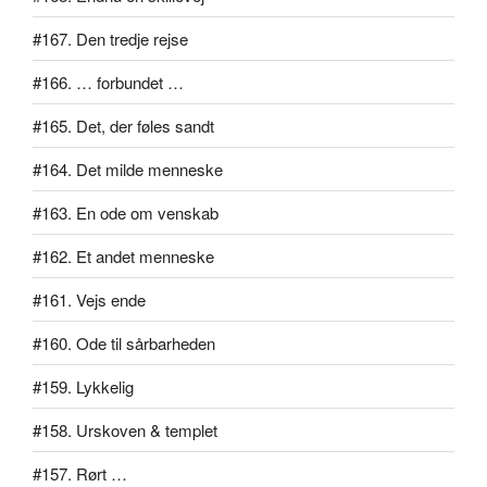
#167. Den tredje rejse
#166. … forbundet …
#165. Det, der føles sandt
#164. Det milde menneske
#163. En ode om venskab
#162. Et andet menneske
#161. Vejs ende
#160. Ode til sårbarheden
#159. Lykkelig
#158. Urskoven & templet
#157. Rørt …