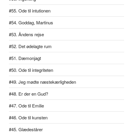
#55. Ode til intutionen
#54. Goddag, Martinus
#53. Åndens rejse
#52. Det ødelagte rum
#51. Dæmonjagt
#50. Ode til integriteten
#49. Jeg mødte næstekærligheden
#48. Er der en Gud?
#47. Ode til Emilie
#46. Ode til kunsten
#45. Glædestårer