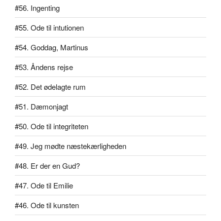
#56. Ingenting
#55. Ode til intutionen
#54. Goddag, Martinus
#53. Åndens rejse
#52. Det ødelagte rum
#51. Dæmonjagt
#50. Ode til integriteten
#49. Jeg mødte næstekærligheden
#48. Er der en Gud?
#47. Ode til Emilie
#46. Ode til kunsten