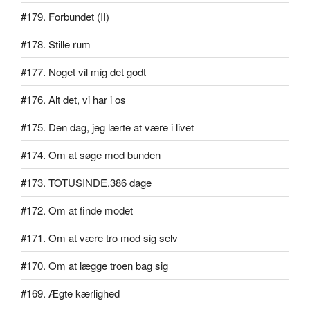
#179. Forbundet (II)
#178. Stille rum
#177. Noget vil mig det godt
#176. Alt det, vi har i os
#175. Den dag, jeg lærte at være i livet
#174. Om at søge mod bunden
#173. TOTUSINDE.386 dage
#172. Om at finde modet
#171. Om at være tro mod sig selv
#170. Om at lægge troen bag sig
#169. Ægte kærlighed