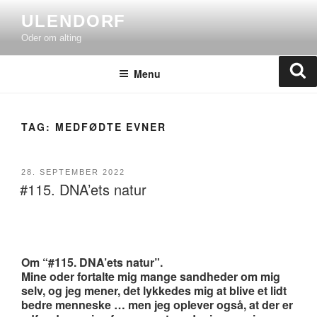
Skip
ULENDORF
to
Oder om alting
content
Se
Menu
TAG:
MEDFØDTE EVNER
POSTED
28. SEPTEMBER 2022
#115. DNA’ets natur
ON
Om “#115. DNA’ets natur”.
Mine oder fortalte mig mange sandheder om mig
selv, og jeg mener, det lykkedes mig at blive et lidt
bedre menneske … men jeg oplever også, at der er