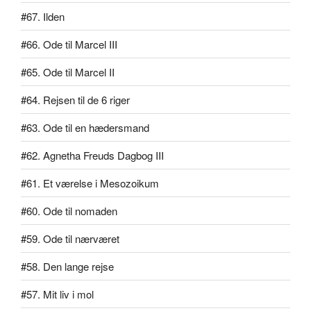
#67. Ilden
#66. Ode til Marcel III
#65. Ode til Marcel II
#64. Rejsen til de 6 riger
#63. Ode til en hædersmand
#62. Agnetha Freuds Dagbog III
#61. Et værelse i Mesozoikum
#60. Ode til nomaden
#59. Ode til nærværet
#58. Den lange rejse
#57. Mit liv i mol