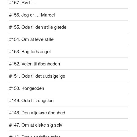
#157. Rørt …
#156. Jeg er … Marcel
#155. Ode til den stille glæde
#154. Om at leve stille
#153. Bag forhænget
#152. Vejen til åbenheden
#151. Ode til det uudsigelige
#150. Kongeoden
#149. Ode til længslen
#148. Den viljeløse åbenhed
#147. Om at elske sig selv
#146. Den uendelige rejse