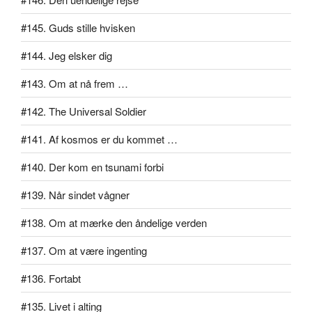
#145. Guds stille hvisken
#144. Jeg elsker dig
#143. Om at nå frem …
#142. The Universal Soldier
#141. Af kosmos er du kommet …
#140. Der kom en tsunami forbi
#139. Når sindet vågner
#138. Om at mærke den åndelige verden
#137. Om at være ingenting
#136. Fortabt
#135. Livet i alting