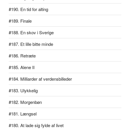
#190. En tid for alting
#189. Finale
#188. En skov i Sverige
#187. Et lille bitte minde
#186. Retræte
#185. Alene II
#184. Milliarder af verdensbilleder
#183. Ulykkelig
#182. Morgenbøn
#181. Længsel
#180. At lade sig fylde af livet