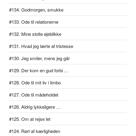
#134. Godmorgen, smukke
#133. Ode til relationerne
#132. Mine stolte øjeblikke
#131. Hvad jeg lærte af tristesse
#130. Jeg smiler, mens jeg går
#129. Der kom en gud forbi …
#128. Ode til mit liv i limbo
#127. Ode til mådeholdet
#126. Aldrig lykkeligere …
#125. Om at rejse let
#124. Rørt af kærligheden