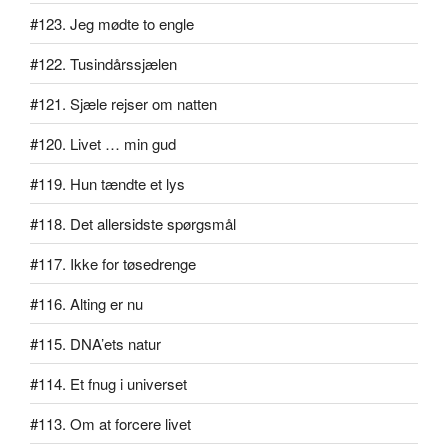
#123. Jeg mødte to engle
#122. Tusindårssjælen
#121. Sjæle rejser om natten
#120. Livet … min gud
#119. Hun tændte et lys
#118. Det allersidste spørgsmål
#117. Ikke for tøsedrenge
#116. Alting er nu
#115. DNA’ets natur
#114. Et fnug i universet
#113. Om at forcere livet