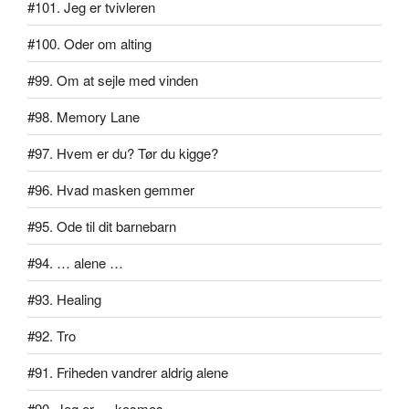
#101. Jeg er tvivleren
#100. Oder om alting
#99. Om at sejle med vinden
#98. Memory Lane
#97. Hvem er du? Tør du kigge?
#96. Hvad masken gemmer
#95. Ode til dit barnebarn
#94. … alene …
#93. Healing
#92. Tro
#91. Friheden vandrer aldrig alene
#90. Jeg er … kosmos