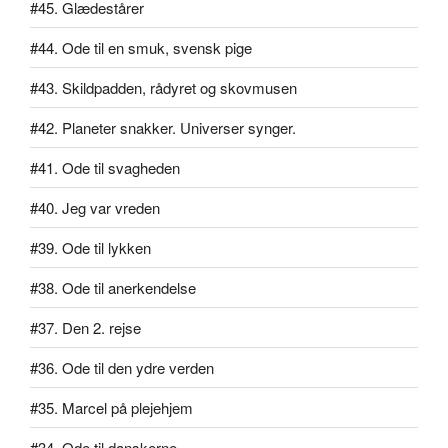
#45. Glædestårer
#44. Ode til en smuk, svensk pige
#43. Skildpadden, rådyret og skovmusen
#42. Planeter snakker. Universer synger.
#41. Ode til svagheden
#40. Jeg var vreden
#39. Ode til lykken
#38. Ode til anerkendelse
#37. Den 2. rejse
#36. Ode til den ydre verden
#35. Marcel på plejehjem
#34. Ode til danskerne