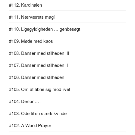
#112. Kardinalen
#111. Nærværets magi
#110. Ligegyldigheden … genbesøgt
#109. Møde med kaos
#108. Danser med stilheden III
#107. Danser med stilheden II
#106. Danser med stilheden I
#105. Om at åbne sig mod livet
#104. Derfor …
#103. Ode til en stærk kvinde
#102. A World Prayer