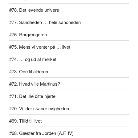
#78. Det levende univers
#77. Sandheden … hele sandheden
#76. Rorgængeren
#75. Mens vi venter på … livet
#74. … og ud af mørket
#73. Ode til alderen
#72. Hvad ville Martinus?
#71. Det lille bitte hjerte
#70. Vi, der skaber evigheden
#69. Tillid til livet
#68. Gæster fra Jorden (A.F. IV)