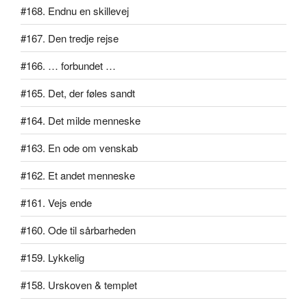
#168. Endnu en skillevej
#167. Den tredje rejse
#166. … forbundet …
#165. Det, der føles sandt
#164. Det milde menneske
#163. En ode om venskab
#162. Et andet menneske
#161. Vejs ende
#160. Ode til sårbarheden
#159. Lykkelig
#158. Urskoven & templet