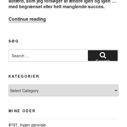
adfærd, som jeg forsøger at ændre igen og igen …
med begrænset eller helt manglende succes.
“#115.
Continue reading
DNA’ets
natur”
SØG
Search
for:
Search
KATEGORIER
Kategorier
MINE ODER
#191. Ingen genveje