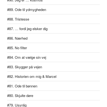
#89. Ode til ydmygheden
#88. Tristesse
#87. … fordi jeg elsker dig
#86. Nærhed
#85. No filter
#84. Om at vælge sin vej
#83. Skygger på vejen
#82. Historien om mig & Marcel
#81. Ode til bønnen
#80. Skjulte døre
#79. Usynlig