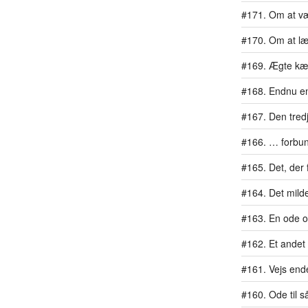
#171. Om at væ
#170. Om at læ
#169. Ægte kæ
#168. Endnu en 
#167. Den tredj
#166. … forbu
#165. Det, der 
#164. Det mil
#163. En ode 
#162. Et ande
#161. Vejs end
#160. Ode til 