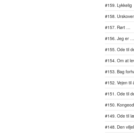
#159. Lykkelig
#158. Urskoven
#157. Rørt …
#156. Jeg er …
#155. Ode til d
#154. Om at lev
#153. Bag for
#152. Vejen ti
#151. Ode til d
#150. Kongeo
#149. Ode til l
#148. Den vilj