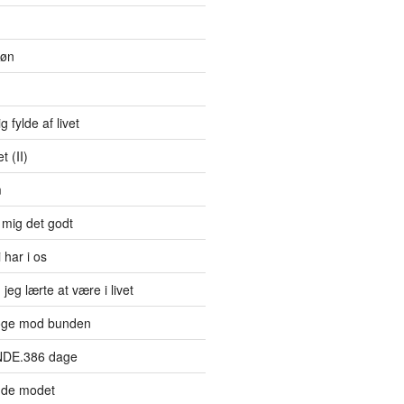
bøn
g fylde af livet
 (II)
m
 mig det godt
 har i os
jeg lærte at være i livet
øge mod bunden
NDE.386 dage
nde modet