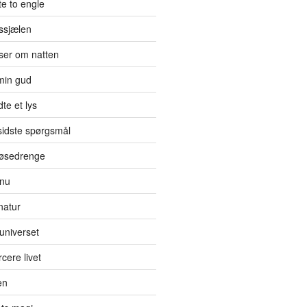
e to engle
ssjælen
jser om natten
min gud
te et lys
sidste spørgsmål
 tøsedrenge
 nu
natur
 universet
cere livet
en