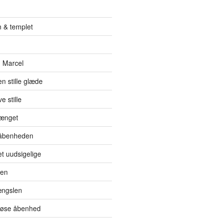
 & templet
 Marcel
en stille glæde
e stille
hænget
l åbenheden
et uudsigelige
den
ængslen
eløse åbenhed