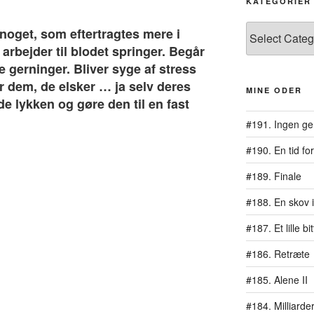
KATEGORIER
Kategorier
noget, som eftertragtes mere i
rbejder til blodet springer. Begår
e gerninger. Bliver syge af stress
r dem, de elsker … ja selv deres
MINE ODER
e lykken og gøre den til en fast
#191. Ingen ge
#190. En tid for
#189. Finale
#188. En skov i
#187. Et lille b
#186. Retræte
#185. Alene II
#184. Milliarde