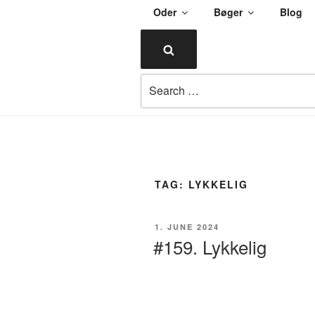
Skip
Oder
Bøger
Blog
to
ULENDORF
content
Search
Oder om alting
Search
for:
TAG:
LYKKELIG
POSTED
1. JUNE 2024
ON
#159. Lykkelig