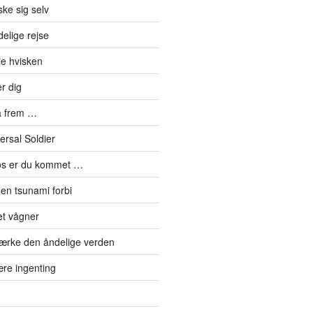
ke sig selv
elige rejse
le hvisken
r dig
å frem …
ersal Soldier
os er du kommet …
en tsunami forbi
et vågner
ærke den åndelige verden
re ingenting