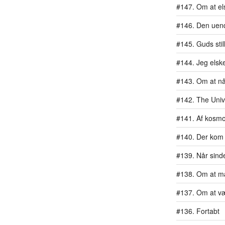
#147. Om at els
#146. Den uend
#145. Guds stil
#144. Jeg elske
#143. Om at n
#142. The Univ
#141. Af kosm
#140. Der kom 
#139. Når sind
#138. Om at m
#137. Om at væ
#136. Fortabt