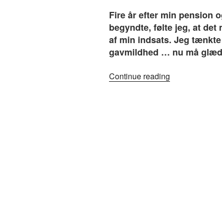
Fire år efter min pension og
begyndte, følte jeg, at det 
af min indsats. Jeg tænkte 
gavmildhed … nu må glæden
“#57.
Continue reading
Mit
liv
i
mol”