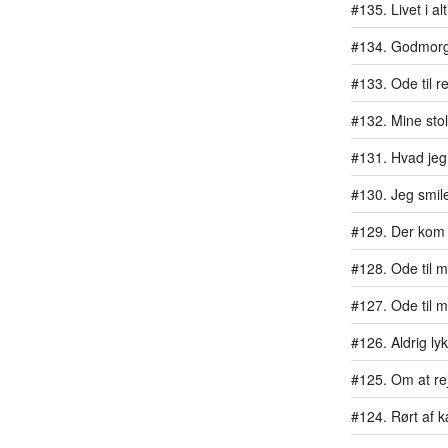
#135. Livet i al
#134. Godmor
#133. Ode til r
#132. Mine stol
#131. Hvad jeg 
#130. Jeg smil
#129. Der kom 
#128. Ode til mit
#127. Ode til 
#126. Aldrig ly
#125. Om at rej
#124. Rørt af 