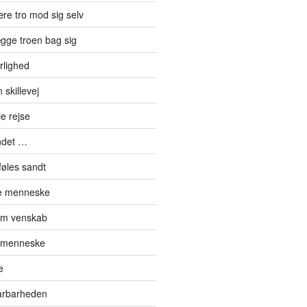
re tro mod sig selv
gge troen bag sig
rlighed
skillevej
e rejse
ndet …
føles sandt
de menneske
om venskab
t menneske
e
sårbarheden