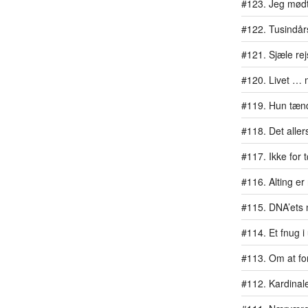
#123. Jeg mødt
#122. Tusindår
#121. Sjæle re
#120. Livet … 
#119. Hun tænd
#118. Det aller
#117. Ikke for
#116. Alting er
#115. DNA’ets 
#114. Et fnug i
#113. Om at for
#112. Kardinal