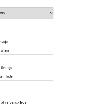
nveje
 alting
 Sverige
itte minde
r af verdensbilleder