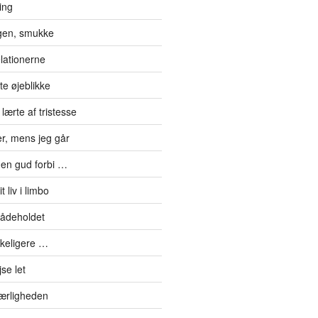
ting
gen, smukke
elationerne
te øjeblikke
lærte af tristesse
er, mens jeg går
en gud forbi …
 liv i limbo
mådeholdet
kkeligere …
se let
kærligheden