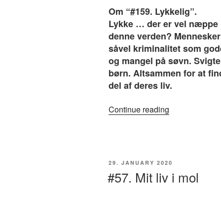
Om “#159. Lykkelig”.
Lykke … der er vel næppe 
denne verden? Mennesker a
såvel kriminalitet som god
og mangel på søvn. Svigte
børn. Altsammen for at find
del af deres liv.
“#159.
Continue reading
Lykkelig”
POSTED
29. JANUARY 2020
ON
#57. Mit liv i mol