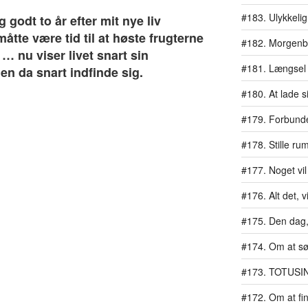
#183. Ulykkelig
 godt to år efter mit nye liv
måtte være tid til at høste frugterne
#182. Morgen
… nu viser livet snart sin
#181. Længsel
 da snart indfinde sig.
#180. At lade si
#179. Forbundet
#178. Stille ru
#177. Noget vil
#176. Alt det, vi
#175. Den dag, 
#174. Om at s
#173. TOTUSI
#172. Om at fi