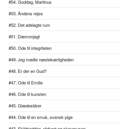
#54. Goddag, Martinus
#53. Åndens rejse
#52. Det ødelagte rum
#51. Dæmonjagt
#50. Ode til integriteten
#49. Jeg mødte næstekærligheden
#48. Er der en Gud?
#47. Ode til Emilie
#46. Ode til kunsten
#45. Glædestårer
#44. Ode til en smuk, svensk pige
#43. Skildpadden, rådyret og skovmusen