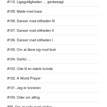
#110. Ligegyldigheden … genbesøgt
#109. Møde med kaos
#108. Danser med stilheden III
#107. Danser med stilheden II
#106. Danser med stilheden I
#105. Om at åbne sig mod livet
#104. Derfor …
#103. Ode til en stærk kvinde
#102. A World Prayer
#101. Jeg er tvivleren
#100. Oder om alting
#99. Om at sejle med vinden