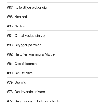
#87. … fordi jeg elsker dig
#86. Nærhed
#85. No filter
#84. Om at vælge sin vej
#83. Skygger på vejen
#82. Historien om mig & Marcel
#81. Ode til bønnen
#80. Skjulte døre
#79. Usynlig
#78. Det levende univers
#77. Sandheden … hele sandheden