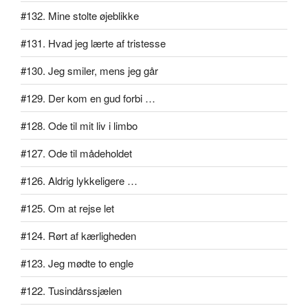
#132. Mine stolte øjeblikke
#131. Hvad jeg lærte af tristesse
#130. Jeg smiler, mens jeg går
#129. Der kom en gud forbi …
#128. Ode til mit liv i limbo
#127. Ode til mådeholdet
#126. Aldrig lykkeligere …
#125. Om at rejse let
#124. Rørt af kærligheden
#123. Jeg mødte to engle
#122. Tusindårssjælen