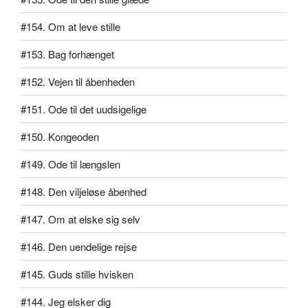
#154. Om at leve stille
#153. Bag forhænget
#152. Vejen til åbenheden
#151. Ode til det uudsigelige
#150. Kongeoden
#149. Ode til længslen
#148. Den viljeløse åbenhed
#147. Om at elske sig selv
#146. Den uendelige rejse
#145. Guds stille hvisken
#144. Jeg elsker dig