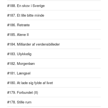
#188. En skov i Sverige
#187. Et lille bitte minde
#186. Retræte
#185. Alene II
#184. Milliarder af verdensbilleder
#183. Ulykkelig
#182. Morgenbøn
#181. Længsel
#180. At lade sig fylde af livet
#179. Forbundet (II)
#178. Stille rum