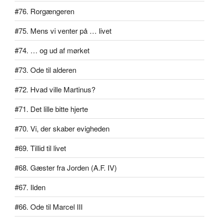
#76. Rorgængeren
#75. Mens vi venter på … livet
#74. … og ud af mørket
#73. Ode til alderen
#72. Hvad ville Martinus?
#71. Det lille bitte hjerte
#70. Vi, der skaber evigheden
#69. Tillid til livet
#68. Gæster fra Jorden (A.F. IV)
#67. Ilden
#66. Ode til Marcel III