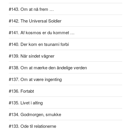
#143. Om at nå frem …
#142. The Universal Soldier
#141. Af kosmos er du kommet …
#140. Der kom en tsunami forbi
#139. Når sindet vågner
#138. Om at mærke den åndelige verden
#137. Om at være ingenting
#136. Fortabt
#135. Livet i alting
#134. Godmorgen, smukke
#133. Ode til relationerne