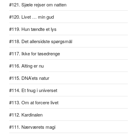
#121. Sjæle rejser om natten
#120. Livet … min gud
#119. Hun tændte et lys
#118. Det allersidste spørgsmål
#117. Ikke for tøsedrenge
#116. Alting er nu
#115. DNA’ets natur
#114. Et fnug i universet
#113. Om at forcere livet
#112. Kardinalen
#111. Nærværets magi