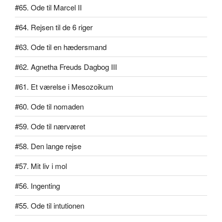
#65. Ode til Marcel II
#64. Rejsen til de 6 riger
#63. Ode til en hædersmand
#62. Agnetha Freuds Dagbog III
#61. Et værelse i Mesozoikum
#60. Ode til nomaden
#59. Ode til nærværet
#58. Den lange rejse
#57. Mit liv i mol
#56. Ingenting
#55. Ode til intutionen