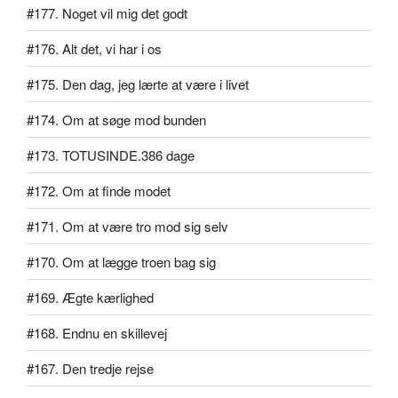
#177. Noget vil mig det godt
#176. Alt det, vi har i os
#175. Den dag, jeg lærte at være i livet
#174. Om at søge mod bunden
#173. TOTUSINDE.386 dage
#172. Om at finde modet
#171. Om at være tro mod sig selv
#170. Om at lægge troen bag sig
#169. Ægte kærlighed
#168. Endnu en skillevej
#167. Den tredje rejse