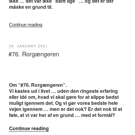
ikke … det var ikke ”bare lige” … og det er der
måske en grund til.
“#84.
Continue reading
Om
at
vælge
POSTED
26. JANUARY 2021
sin
#76. Rorgængeren
ON
vej”
Om “#76. Rorgængeren”.
Vi kastes ud i livet … uden den ringeste erfaring
eller idé om, hvad vi skal gøre for at slippe bedst
muligt igennem det. Og vi gør vores bedste hele
vejen igennem … men er det nok? Er det nok til at
føle, at vi var her af en grund … med et formål?
“#76.
Continue reading
Rorgængeren”