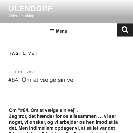
Skip
ULENDORF
to
Oder om alting
content
Se
Menu
TAG:
LIVET
POSTED
7. JUNE 2021
#84. Om at vælge sin vej
ON
Om “#84. Om at vælge sin vej”.
Jeg tror, det hænder for os allesammen … vi ser
noget, vi ønsker, og vi arbejder os hen imod at få
det. Men indimellem opdager vi, at så let var det