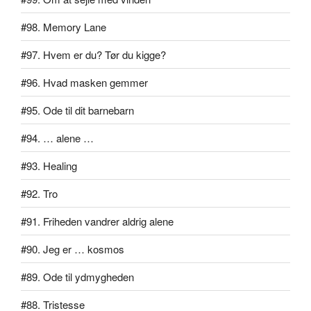
#98. Memory Lane
#97. Hvem er du? Tør du kigge?
#96. Hvad masken gemmer
#95. Ode til dit barnebarn
#94. … alene …
#93. Healing
#92. Tro
#91. Friheden vandrer aldrig alene
#90. Jeg er … kosmos
#89. Ode til ydmygheden
#88. Tristesse