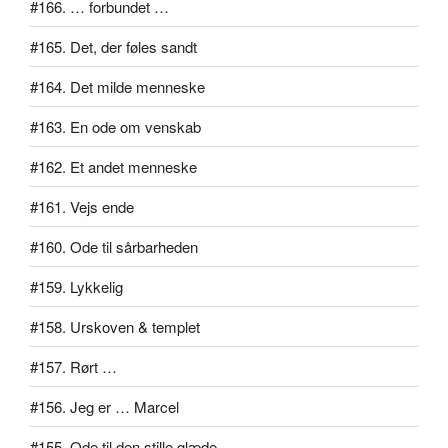
#166. … forbundet …
#165. Det, der føles sandt
#164. Det milde menneske
#163. En ode om venskab
#162. Et andet menneske
#161. Vejs ende
#160. Ode til sårbarheden
#159. Lykkelig
#158. Urskoven & templet
#157. Rørt …
#156. Jeg er … Marcel
#155. Ode til den stille glæde