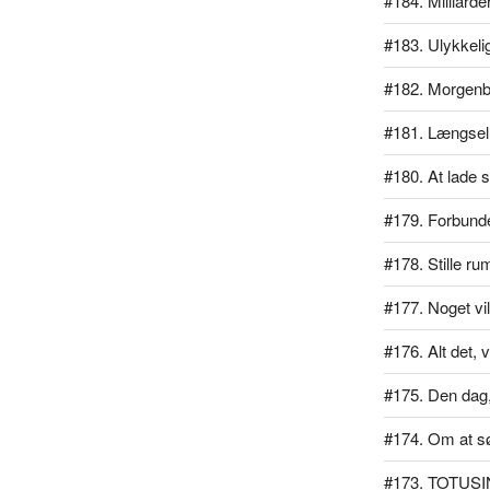
#184. Milliarde
#183. Ulykkeli
#182. Morgen
#181. Længsel
#180. At lade si
#179. Forbundet
#178. Stille ru
#177. Noget vil
#176. Alt det, v
#175. Den dag, 
#174. Om at s
#173. TOTUSI