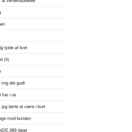
r af verdensbilleder
g
bøn
g fylde af livet
 (II)
m
 mig det godt
i har i os
jeg lærte at være i livet
øge mod bunden
NDE.386 dage