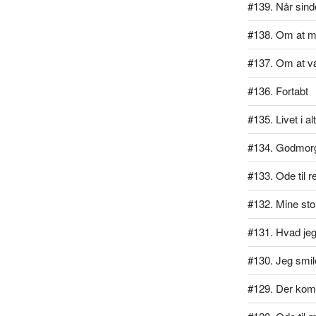
#139. Når sind
#138. Om at m
#137. Om at v
#136. Fortabt
#135. Livet i al
#134. Godmor
#133. Ode til r
#132. Mine stol
#131. Hvad jeg 
#130. Jeg smil
#129. Der kom