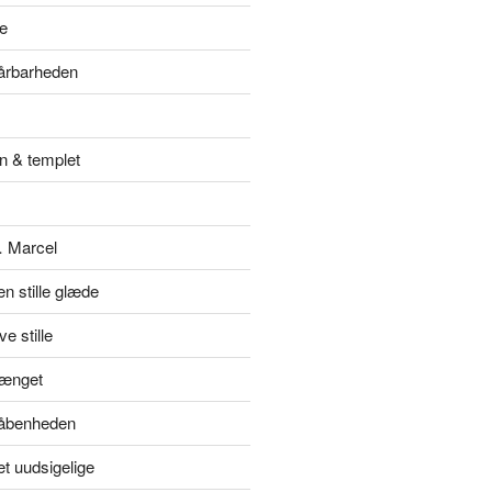
e
sårbarheden
n & templet
… Marcel
en stille glæde
e stille
hænget
l åbenheden
et uudsigelige