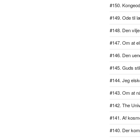
#150. Kongeo
#149. Ode til 
#148. Den vilj
#147. Om at el
#146. Den uend
#145. Guds sti
#144. Jeg elsk
#143. Om at n
#142. The Univ
#141. Af kos
#140. Der kom 