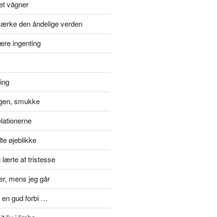
et vågner
ærke den åndelige verden
ære ingenting
ting
gen, smukke
elationerne
te øjeblikke
lærte af tristesse
er, mens jeg går
 en gud forbi …