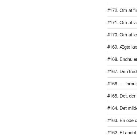
#172. Om at f
#171. Om at væ
#170. Om at læ
#169. Ægte kæ
#168. Endnu en
#167. Den tred
#166. … forbu
#165. Det, der 
#164. Det mil
#163. En ode 
#162. Et ande