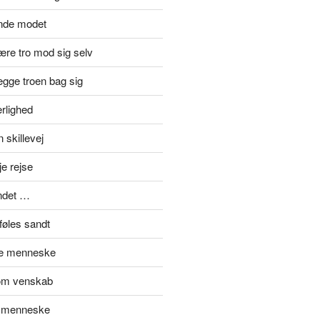
inde modet
re tro mod sig selv
gge troen bag sig
rlighed
 skillevej
je rejse
ndet …
føles sandt
de menneske
om venskab
t menneske