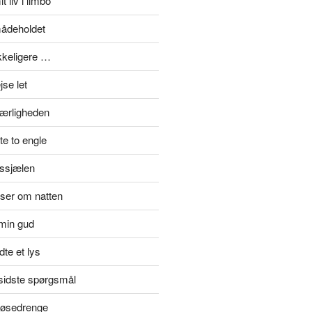
t liv i limbo
mådeholdet
ykkeligere …
se let
kærligheden
e to engle
rssjælen
jser om natten
min gud
te et lys
rsidste spørgsmål
 tøsedrenge