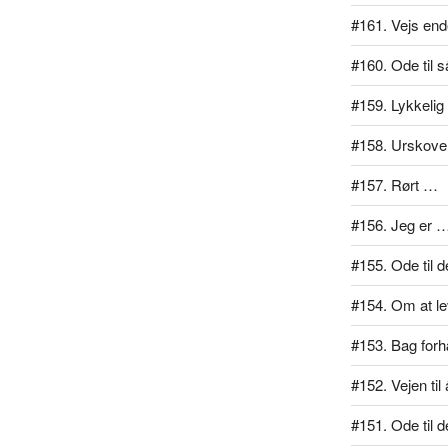
#161. Vejs end
#160. Ode til 
#159. Lykkelig
#158. Urskove
#157. Rørt …
#156. Jeg er 
#155. Ode til d
#154. Om at lev
#153. Bag for
#152. Vejen ti
#151. Ode til d