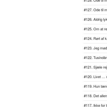
#128. Ode til mi
#127. Ode til 
#126. Aldrig l
#125. Om at rej
#124. Rørt af 
#123. Jeg mødt
#122. Tusindå
#121. Sjæle re
#120. Livet … 
#119. Hun tænd
#118. Det alle
#117. Ikke for