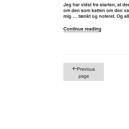
Jeg har vidst fra starten, at d
om den som katten om den var
mig … tænkt og noteret. Og al
“#24.
Continue reading
Ode
til
kærligheden
Posts
Previous
pagination
page