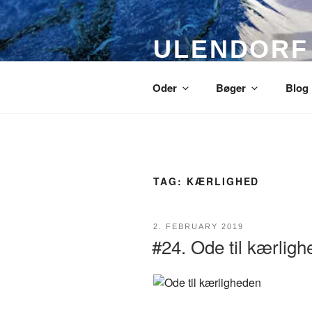
Skip
to
content
ULENDORF
Oder om alting
Oder
Bøger
Blog
TAG:
KÆRLIGHED
POSTED
2. FEBRUARY 2019
ON
#24. Ode til kærlig