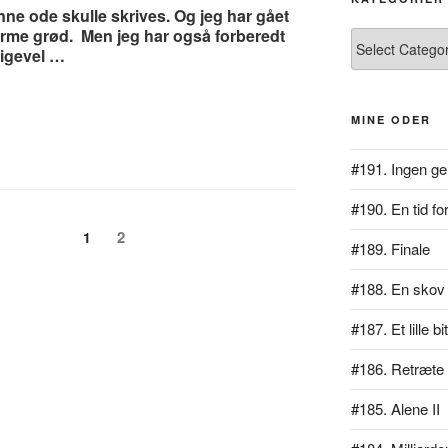
enne ode skulle skrives. Og jeg har gået
me grød. Men jeg har også forberedt
Kategorier
ligevel …
MINE ODER
”
#191. Ingen ge
#190. En tid for
Page
Page
2
1
#189. Finale
#188. En skov 
#187. Et lille b
#186. Retræte
#185. Alene II