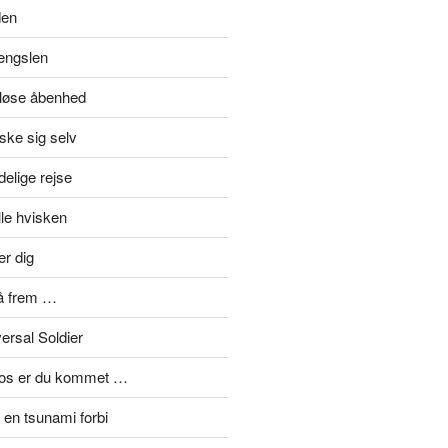
den
længslen
eløse åbenhed
ske sig selv
elige rejse
lle hvisken
er dig
å frem …
ersal Soldier
mos er du kommet …
en tsunami forbi