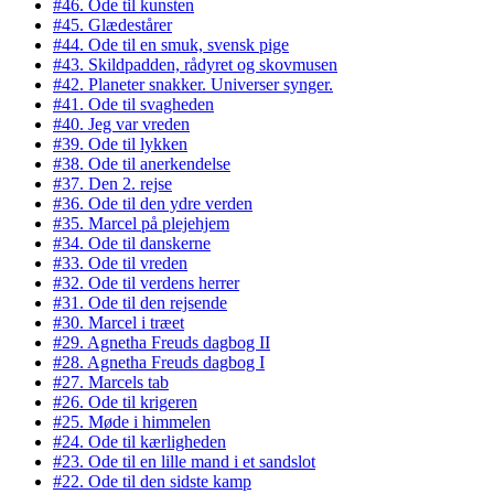
#46. Ode til kunsten
#45. Glædestårer
#44. Ode til en smuk, svensk pige
#43. Skildpadden, rådyret og skovmusen
#42. Planeter snakker. Universer synger.
#41. Ode til svagheden
#40. Jeg var vreden
#39. Ode til lykken
#38. Ode til anerkendelse
#37. Den 2. rejse
#36. Ode til den ydre verden
#35. Marcel på plejehjem
#34. Ode til danskerne
#33. Ode til vreden
#32. Ode til verdens herrer
#31. Ode til den rejsende
#30. Marcel i træet
#29. Agnetha Freuds dagbog II
#28. Agnetha Freuds dagbog I
#27. Marcels tab
#26. Ode til krigeren
#25. Møde i himmelen
#24. Ode til kærligheden
#23. Ode til en lille mand i et sandslot
#22. Ode til den sidste kamp