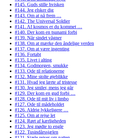
#145. Guds stille hvisken
#144. Jeg elsker dig
#143. Om at nå frem …
#142. The Universal Soldier
#141. Af kosmos er du kommet …
#140. Der kom en tsunami forbi
#139. Når sindet vågner
#138. Om at mærke den åndelige verden
#137. Om at være ingenting
#136. Fortabt
#135. Livet i alting
#134. Godmorgen, smukke
#133. Ode til relationerne
#132. Mine stolte øjeblikke
#131. Hvad jeg lærte af tristesse
#130. Jeg smiler, mens jeg går
#129. Der kom en gud forbi …
#128. Ode til mit liv i limbo
#127. Ode til mådeholdet
#126. Aldrig lykkeligere …
#125. Om at rejse let
#124. Rørt af kærligheden
#123. Jeg mødte to engle
#122. Tusindårssjælen
#121. Sjæle rejser om natten