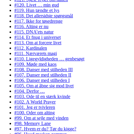
#120. Livet … min gud
#119. Hun tændte et lys
#118. Det allersidste spørgsmål
#117. Ikke for tøsedrenge
#116. Alting er nu
#115. DNA’ets natur
#114. Et fnug i universet
#113. Om at forcere livet
#112. Kardinalen
#111. Nærværets magi
#110. Ligegyldigheden … genbesøgt
#109. Møde med kaos
#108. Danser med stilheden III
#107. Danser med stilheden II
#106. Danser med stilheden I
#105. Om at åbne sig mod livet
#104. Derfor …
#103. Ode til en stærk kvinde
#102. A World Prayer
#101. Jeg er tvivleren
#100. Oder om alting
#99. Om at sejle med vinden
#98. Memory Lane
#97. Hvem er du? Tør du kigge?