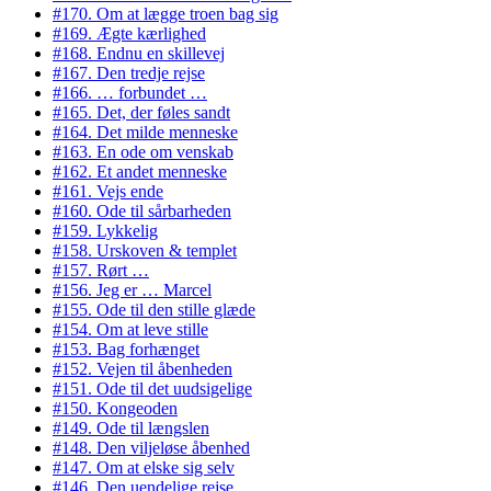
#170. Om at lægge troen bag sig
#169. Ægte kærlighed
#168. Endnu en skillevej
#167. Den tredje rejse
#166. … forbundet …
#165. Det, der føles sandt
#164. Det milde menneske
#163. En ode om venskab
#162. Et andet menneske
#161. Vejs ende
#160. Ode til sårbarheden
#159. Lykkelig
#158. Urskoven & templet
#157. Rørt …
#156. Jeg er … Marcel
#155. Ode til den stille glæde
#154. Om at leve stille
#153. Bag forhænget
#152. Vejen til åbenheden
#151. Ode til det uudsigelige
#150. Kongeoden
#149. Ode til længslen
#148. Den viljeløse åbenhed
#147. Om at elske sig selv
#146. Den uendelige rejse