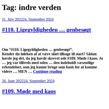
Tag:
indre verden
Posted
11. July 2022
24. September 2024
on
#110. Ligegyldigheden … genbesøgt
Om “#110. Ligegyldigheden … genbesøgt”.
Kender du følelsen af at være slået tilbage til start? Sådan
havde jeg det, da jeg havde skrevet ode #109. Møde i kaos. Jo
… jeg var tilfreds med oden … den indeholdt væsentlige
erkendelser, som jeg kunne bruge som basis for at komme
“#110.
videre … MEN …
Continue reading
Ligegyldigheden
…
Posted
26. June 2022
24. September 2024
genbesøgt”
on
#109. Møde med kaos