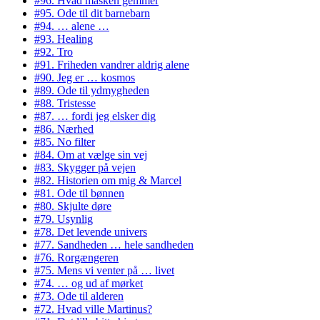
#96. Hvad masken gemmer
#95. Ode til dit barnebarn
#94. … alene …
#93. Healing
#92. Tro
#91. Friheden vandrer aldrig alene
#90. Jeg er … kosmos
#89. Ode til ydmygheden
#88. Tristesse
#87. … fordi jeg elsker dig
#86. Nærhed
#85. No filter
#84. Om at vælge sin vej
#83. Skygger på vejen
#82. Historien om mig & Marcel
#81. Ode til bønnen
#80. Skjulte døre
#79. Usynlig
#78. Det levende univers
#77. Sandheden … hele sandheden
#76. Rorgængeren
#75. Mens vi venter på … livet
#74. … og ud af mørket
#73. Ode til alderen
#72. Hvad ville Martinus?