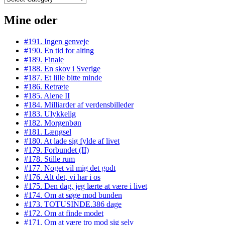
Mine oder
#191. Ingen genveje
#190. En tid for alting
#189. Finale
#188. En skov i Sverige
#187. Et lille bitte minde
#186. Retræte
#185. Alene II
#184. Milliarder af verdensbilleder
#183. Ulykkelig
#182. Morgenbøn
#181. Længsel
#180. At lade sig fylde af livet
#179. Forbundet (II)
#178. Stille rum
#177. Noget vil mig det godt
#176. Alt det, vi har i os
#175. Den dag, jeg lærte at være i livet
#174. Om at søge mod bunden
#173. TOTUSINDE.386 dage
#172. Om at finde modet
#171. Om at være tro mod sig selv