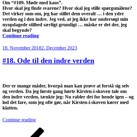
Om “#109. Møde med kaos”.
Hvor skal jeg finde svarene? Hvor skal jeg stille spørgsmålene?
Det virker som om, jeg har stillet dem overalt … i den ydre
verden og i den indre. Jeg ved, at jeg ikke har undersøgt min
nyopdagede stilhed særligt grundigt … måske er det der, jeg
skal begynde?
“#109.
Continue reading
Møde
med
Posted
18. November 2018
2. December 2023
kaos”
on
#18. Ode til den indre verden
Der er mange måder, hvorpå man kan prøve at forstå sig selv
og verden. Da jeg første gang hørte Kirsten-i-skoven tale om
den indre verden, tænkte jeg: Nu rabler det for hende igen – og
lod det fare, som jeg ofte gør, når Kirsten-i-skoven kører med
klatten.
“#18.
Continue reading
Ode
Posts
Previous
Page
Page
til
page
den