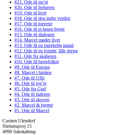
#21. Ode til nu’et
#20. Ode til frelseren
#19. Ode til livet
#18. Ode til den indre verden
#17. Ode til træerne
#16. Ode til et knust hjerte
#15. Ode til dialogen
#14. Marcel møder livet
#13. Ode til en mærkelig mand
#12. Ode til en fortabt, lille dreng
#11. Ode fra skaberen
#10. Ode til herrefolket
#9. Ode til Europa
#8. Marcel i himlen
#7. Ode til Uffe
#6. Ode til jeg’et
#5. Ode fra Gud
#4. Ode til faderen
#3. Ode til skoven
#2. Marcel & hjertet
#1. Ode til Marcel
Carsten Ulendorf
Nielstrupvej 15
4990 Sakskøbing