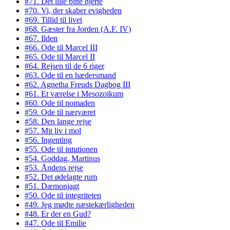
#71. Det lille bitte hjerte
#70. Vi, der skaber evigheden
#69. Tillid til livet
#68. Gæster fra Jorden (A.F. IV)
#67. Ilden
#66. Ode til Marcel III
#65. Ode til Marcel II
#64. Rejsen til de 6 riger
#63. Ode til en hædersmand
#62. Agnetha Freuds Dagbog III
#61. Et værelse i Mesozoikum
#60. Ode til nomaden
#59. Ode til nærværet
#58. Den lange rejse
#57. Mit liv i mol
#56. Ingenting
#55. Ode til intutionen
#54. Goddag, Martinus
#53. Åndens rejse
#52. Det ødelagte rum
#51. Dæmonjagt
#50. Ode til integriteten
#49. Jeg mødte næstekærligheden
#48. Er der en Gud?
#47. Ode til Emilie