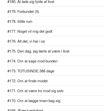
#180. At lade sig fylde af livet
#179. Forbundet (II)
#178. Stille rum
#177. Noget vil mig det godt
#176. Alt det, vi har i os
#175. Den dag, jeg lærte at være i livet
#174. Om at søge mod bunden
#173. TOTUSINDE.386 dage
#172. Om at finde modet
#171. Om at være tro mod sig selv
#170. Om at lægge troen bag sig
#169. Ægte kærlighed