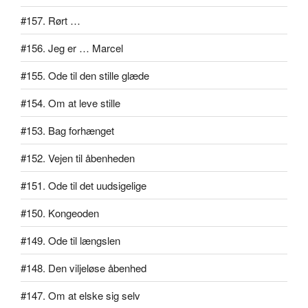
#157. Rørt …
#156. Jeg er … Marcel
#155. Ode til den stille glæde
#154. Om at leve stille
#153. Bag forhænget
#152. Vejen til åbenheden
#151. Ode til det uudsigelige
#150. Kongeoden
#149. Ode til længslen
#148. Den viljeløse åbenhed
#147. Om at elske sig selv