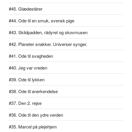
#45. Glædestårer
#44. Ode til en smuk, svensk pige
#43. Skildpadden, rådyret og skovmusen
#42. Planeter snakker. Universer synger.
#41. Ode til svagheden
#40. Jeg var vreden
#39. Ode til lykken
#38. Ode til anerkendelse
#37. Den 2. rejse
#36. Ode til den ydre verden
#35. Marcel på plejehjem