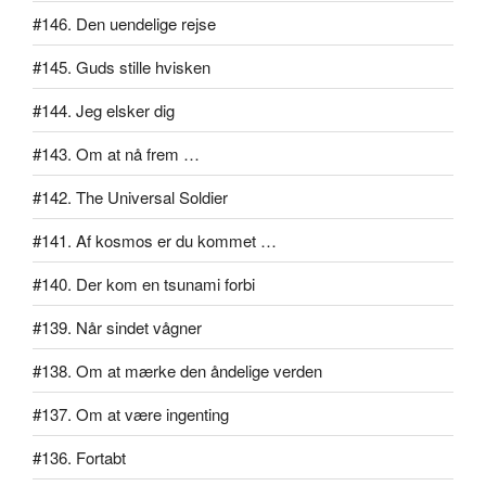
#146. Den uendelige rejse
#145. Guds stille hvisken
#144. Jeg elsker dig
#143. Om at nå frem …
#142. The Universal Soldier
#141. Af kosmos er du kommet …
#140. Der kom en tsunami forbi
#139. Når sindet vågner
#138. Om at mærke den åndelige verden
#137. Om at være ingenting
#136. Fortabt