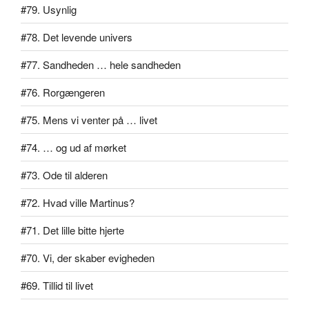
#79. Usynlig
#78. Det levende univers
#77. Sandheden … hele sandheden
#76. Rorgængeren
#75. Mens vi venter på … livet
#74. … og ud af mørket
#73. Ode til alderen
#72. Hvad ville Martinus?
#71. Det lille bitte hjerte
#70. Vi, der skaber evigheden
#69. Tillid til livet