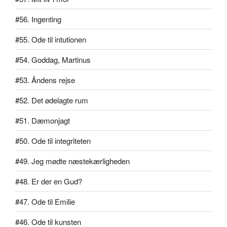
#56. Ingenting
#55. Ode til intutionen
#54. Goddag, Martinus
#53. Åndens rejse
#52. Det ødelagte rum
#51. Dæmonjagt
#50. Ode til integriteten
#49. Jeg mødte næstekærligheden
#48. Er der en Gud?
#47. Ode til Emilie
#46. Ode til kunsten