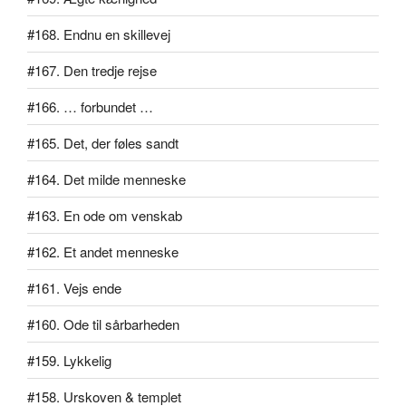
#168. Endnu en skillevej
#167. Den tredje rejse
#166. … forbundet …
#165. Det, der føles sandt
#164. Det milde menneske
#163. En ode om venskab
#162. Et andet menneske
#161. Vejs ende
#160. Ode til sårbarheden
#159. Lykkelig
#158. Urskoven & templet