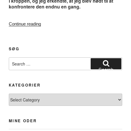
i kroppen, og jeg erkendte, at jeg blev nødt til at
konfrontere den endnu en gang.
“#149.
Continue reading
Ode
til
længslen”
SØG
Search
for:
Search
KATEGORIER
Kategorier
MINE ODER