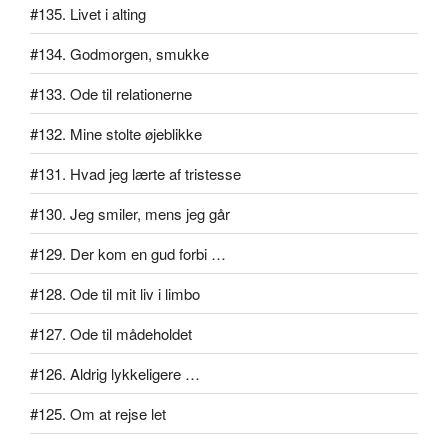
#135. Livet i alting
#134. Godmorgen, smukke
#133. Ode til relationerne
#132. Mine stolte øjeblikke
#131. Hvad jeg lærte af tristesse
#130. Jeg smiler, mens jeg går
#129. Der kom en gud forbi …
#128. Ode til mit liv i limbo
#127. Ode til mådeholdet
#126. Aldrig lykkeligere …
#125. Om at rejse let