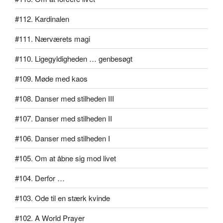
#112. Kardinalen
#111. Nærværets magi
#110. Ligegyldigheden … genbesøgt
#109. Møde med kaos
#108. Danser med stilheden III
#107. Danser med stilheden II
#106. Danser med stilheden I
#105. Om at åbne sig mod livet
#104. Derfor …
#103. Ode til en stærk kvinde
#102. A World Prayer