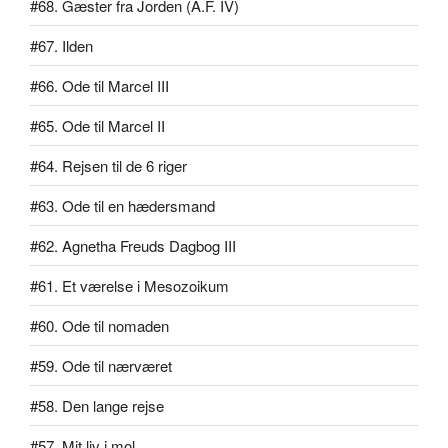
#68. Gæster fra Jorden (A.F. IV)
#67. Ilden
#66. Ode til Marcel III
#65. Ode til Marcel II
#64. Rejsen til de 6 riger
#63. Ode til en hædersmand
#62. Agnetha Freuds Dagbog III
#61. Et værelse i Mesozoikum
#60. Ode til nomaden
#59. Ode til nærværet
#58. Den lange rejse
#57. Mit liv i mol