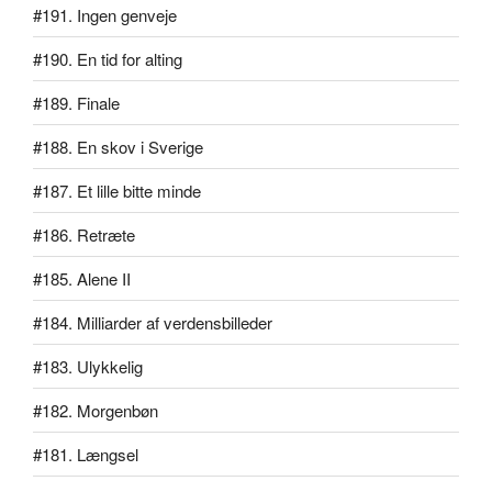
#191. Ingen genveje
#190. En tid for alting
#189. Finale
#188. En skov i Sverige
#187. Et lille bitte minde
#186. Retræte
#185. Alene II
#184. Milliarder af verdensbilleder
#183. Ulykkelig
#182. Morgenbøn
#181. Længsel