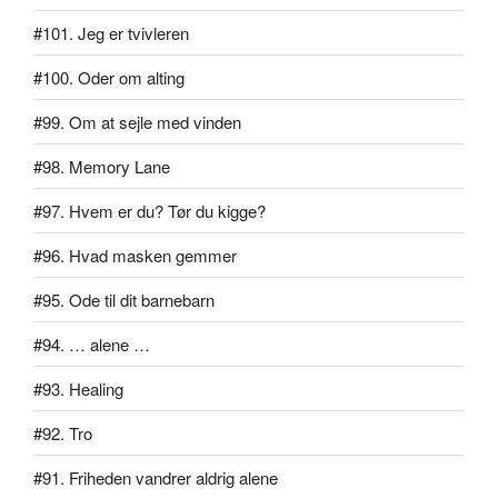
#101. Jeg er tvivleren
#100. Oder om alting
#99. Om at sejle med vinden
#98. Memory Lane
#97. Hvem er du? Tør du kigge?
#96. Hvad masken gemmer
#95. Ode til dit barnebarn
#94. … alene …
#93. Healing
#92. Tro
#91. Friheden vandrer aldrig alene