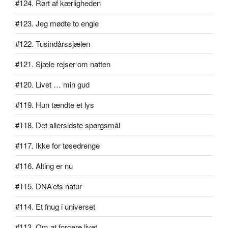
#124. Rørt af kærligheden
#123. Jeg mødte to engle
#122. Tusindårssjælen
#121. Sjæle rejser om natten
#120. Livet … min gud
#119. Hun tændte et lys
#118. Det allersidste spørgsmål
#117. Ikke for tøsedrenge
#116. Alting er nu
#115. DNA’ets natur
#114. Et fnug i universet
#113. Om at forcere livet