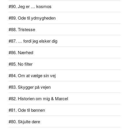
#90. Jeg er … kosmos
#89. Ode til ydmygheden
#88. Tristesse
#87. … fordi jeg elsker dig
#86. Nærhed
#85. No filter
#84. Om at vælge sin vej
#83. Skygger på vejen
#82. Historien om mig & Marcel
#81. Ode til bønnen
#80. Skjulte døre