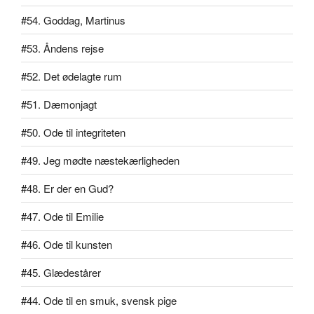
#54. Goddag, Martinus
#53. Åndens rejse
#52. Det ødelagte rum
#51. Dæmonjagt
#50. Ode til integriteten
#49. Jeg mødte næstekærligheden
#48. Er der en Gud?
#47. Ode til Emilie
#46. Ode til kunsten
#45. Glædestårer
#44. Ode til en smuk, svensk pige