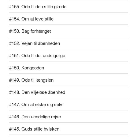
#155. Ode til den stille glæde
#154. Om at leve stille
#153. Bag forhænget
#152. Vejen til åbenheden
#151. Ode til det uudsigelige
#150. Kongeoden
#149. Ode til længslen
#148. Den viljeløse åbenhed
#147. Om at elske sig selv
#146. Den uendelige rejse
#145. Guds stille hvisken