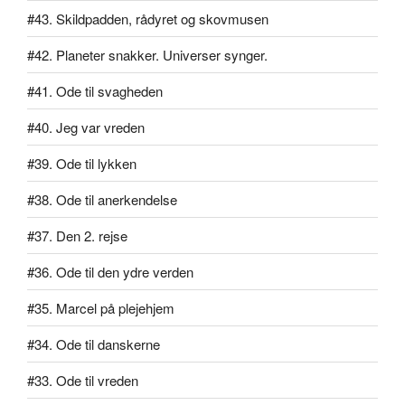
#43. Skildpadden, rådyret og skovmusen
#42. Planeter snakker. Universer synger.
#41. Ode til svagheden
#40. Jeg var vreden
#39. Ode til lykken
#38. Ode til anerkendelse
#37. Den 2. rejse
#36. Ode til den ydre verden
#35. Marcel på plejehjem
#34. Ode til danskerne
#33. Ode til vreden