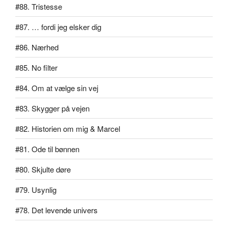
#88. Tristesse
#87. … fordi jeg elsker dig
#86. Nærhed
#85. No filter
#84. Om at vælge sin vej
#83. Skygger på vejen
#82. Historien om mig & Marcel
#81. Ode til bønnen
#80. Skjulte døre
#79. Usynlig
#78. Det levende univers