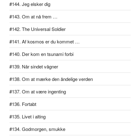
#144. Jeg elsker dig
#143. Om at nå frem …
#142. The Universal Soldier
#141. Af kosmos er du kommet …
#140. Der kom en tsunami forbi
#139. Når sindet vågner
#138. Om at mærke den åndelige verden
#137. Om at være ingenting
#136. Fortabt
#135. Livet i alting
#134. Godmorgen, smukke