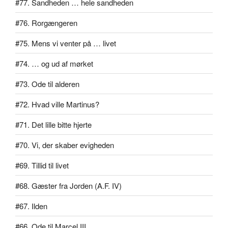
#77. Sandheden … hele sandheden
#76. Rorgængeren
#75. Mens vi venter på … livet
#74. … og ud af mørket
#73. Ode til alderen
#72. Hvad ville Martinus?
#71. Det lille bitte hjerte
#70. Vi, der skaber evigheden
#69. Tillid til livet
#68. Gæster fra Jorden (A.F. IV)
#67. Ilden
#66. Ode til Marcel III