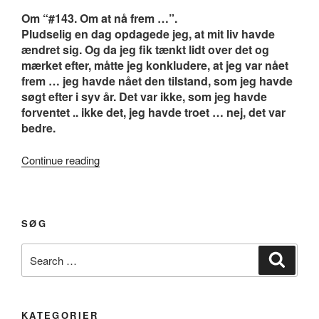
Om “#143. Om at nå frem …”.
Pludselig en dag opdagede jeg, at mit liv havde
ændret sig. Og da jeg fik tænkt lidt over det og
mærket efter, måtte jeg konkludere, at jeg var nået
frem … jeg havde nået den tilstand, som jeg havde
søgt efter i syv år. Det var ikke, som jeg havde
forventet .. ikke det, jeg havde troet … nej, det var
bedre.
“#143.
Continue reading
Om
at
nå
SØG
frem
…”
Search
Search
for:
KATEGORIER