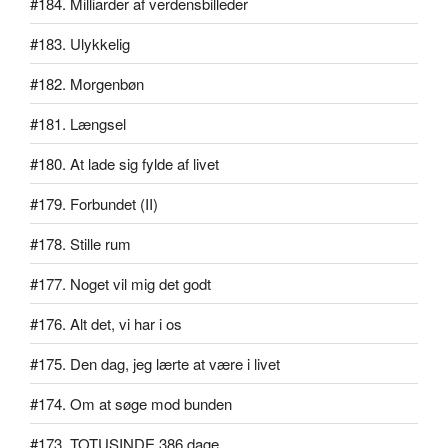
#184. Milliarder af verdensbilleder
#183. Ulykkelig
#182. Morgenbøn
#181. Længsel
#180. At lade sig fylde af livet
#179. Forbundet (II)
#178. Stille rum
#177. Noget vil mig det godt
#176. Alt det, vi har i os
#175. Den dag, jeg lærte at være i livet
#174. Om at søge mod bunden
#173. TOTUSINDE.386 dage