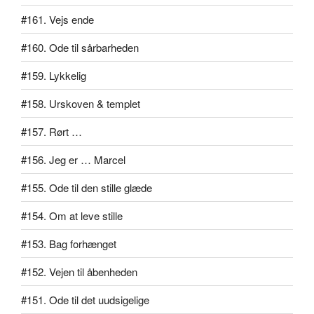
#161. Vejs ende
#160. Ode til sårbarheden
#159. Lykkelig
#158. Urskoven & templet
#157. Rørt …
#156. Jeg er … Marcel
#155. Ode til den stille glæde
#154. Om at leve stille
#153. Bag forhænget
#152. Vejen til åbenheden
#151. Ode til det uudsigelige