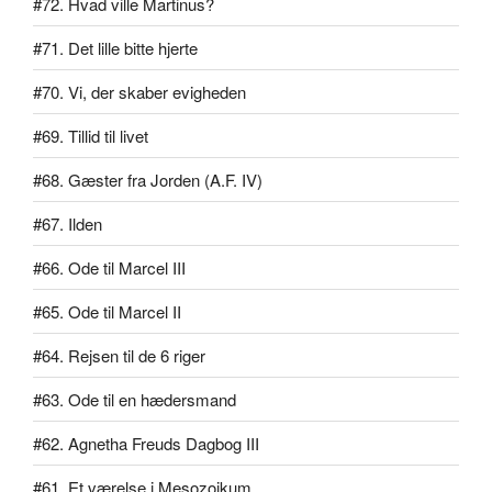
#72. Hvad ville Martinus?
#71. Det lille bitte hjerte
#70. Vi, der skaber evigheden
#69. Tillid til livet
#68. Gæster fra Jorden (A.F. IV)
#67. Ilden
#66. Ode til Marcel III
#65. Ode til Marcel II
#64. Rejsen til de 6 riger
#63. Ode til en hædersmand
#62. Agnetha Freuds Dagbog III
#61. Et værelse i Mesozoikum