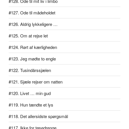
#128. Ode til mit liv i limbo
#127. Ode til mådeholdet
#126. Aldrig lykkeligere …
#125. Om at rejse let
#124. Rørt af kærligheden
#123. Jeg mødte to engle
#122. Tusindårssjælen
#121. Sjæle rejser om natten
#120. Livet … min gud
#119. Hun tændte et lys
#118. Det allersidste spørgsmål
#117. Ikke for tøsedrenge