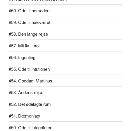
#60. Ode til nomaden
#59. Ode til nærværet
#58. Den lange rejse
#57. Mit liv i mol
#56. Ingenting
#55. Ode til intutionen
#54. Goddag, Martinus
#53. Åndens rejse
#52. Det ødelagte rum
#51. Dæmonjagt
#50. Ode til integriteten