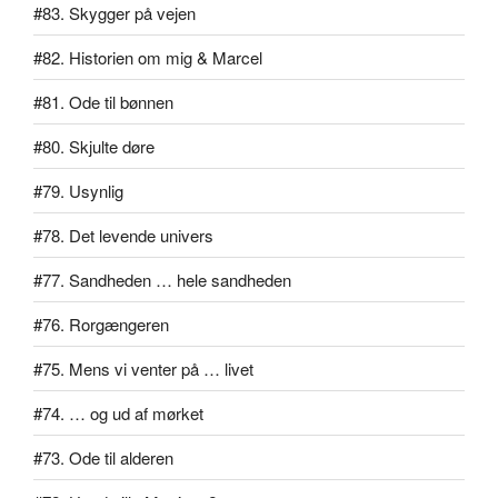
#83. Skygger på vejen
#82. Historien om mig & Marcel
#81. Ode til bønnen
#80. Skjulte døre
#79. Usynlig
#78. Det levende univers
#77. Sandheden … hele sandheden
#76. Rorgængeren
#75. Mens vi venter på … livet
#74. … og ud af mørket
#73. Ode til alderen