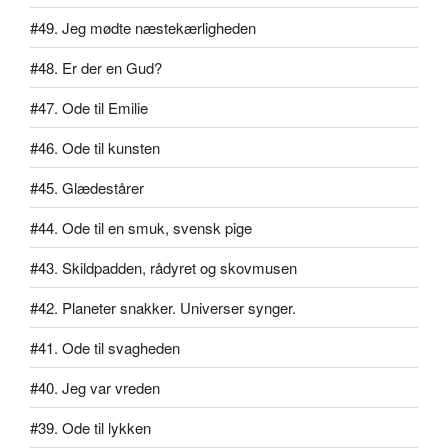
#49. Jeg mødte næstekærligheden
#48. Er der en Gud?
#47. Ode til Emilie
#46. Ode til kunsten
#45. Glædestårer
#44. Ode til en smuk, svensk pige
#43. Skildpadden, rådyret og skovmusen
#42. Planeter snakker. Universer synger.
#41. Ode til svagheden
#40. Jeg var vreden
#39. Ode til lykken