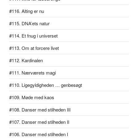
#116. Alting er nu
#115. DNA’ets natur
#114. Et fnug i universet
#113. Om at forcere livet
#112. Kardinalen
#111. Nærværets magi
#110. Ligegyldigheden … genbesøgt
#109. Møde med kaos
#108. Danser med stilheden III
#107. Danser med stilheden II
#106. Danser med stilheden I