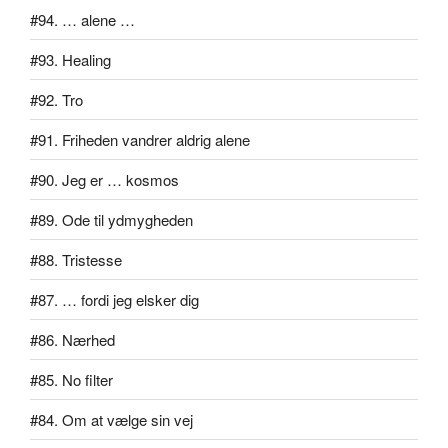
#94. … alene …
#93. Healing
#92. Tro
#91. Friheden vandrer aldrig alene
#90. Jeg er … kosmos
#89. Ode til ydmygheden
#88. Tristesse
#87. … fordi jeg elsker dig
#86. Nærhed
#85. No filter
#84. Om at vælge sin vej