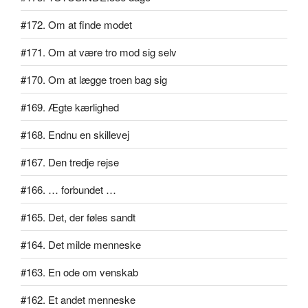
#172. Om at finde modet
#171. Om at være tro mod sig selv
#170. Om at lægge troen bag sig
#169. Ægte kærlighed
#168. Endnu en skillevej
#167. Den tredje rejse
#166. … forbundet …
#165. Det, der føles sandt
#164. Det milde menneske
#163. En ode om venskab
#162. Et andet menneske