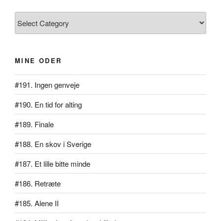
Kategorier
MINE ODER
#191. Ingen genveje
#190. En tid for alting
#189. Finale
#188. En skov i Sverige
#187. Et lille bitte minde
#186. Retræte
#185. Alene II