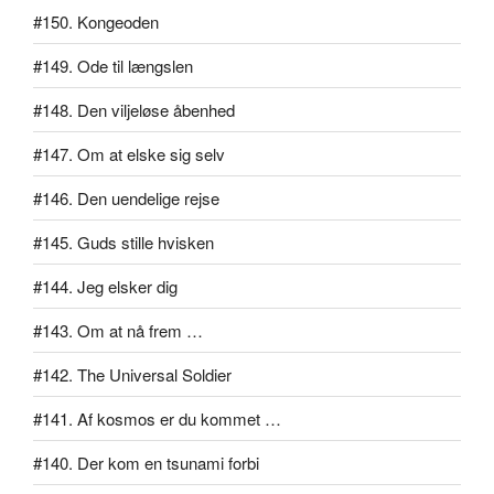
#150. Kongeoden
#149. Ode til længslen
#148. Den viljeløse åbenhed
#147. Om at elske sig selv
#146. Den uendelige rejse
#145. Guds stille hvisken
#144. Jeg elsker dig
#143. Om at nå frem …
#142. The Universal Soldier
#141. Af kosmos er du kommet …
#140. Der kom en tsunami forbi