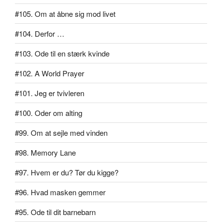
#105. Om at åbne sig mod livet
#104. Derfor …
#103. Ode til en stærk kvinde
#102. A World Prayer
#101. Jeg er tvivleren
#100. Oder om alting
#99. Om at sejle med vinden
#98. Memory Lane
#97. Hvem er du? Tør du kigge?
#96. Hvad masken gemmer
#95. Ode til dit barnebarn