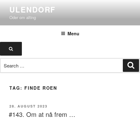
Skip
ULENDORF
to
Oder om alting
content
Menu
Search
Search
Se
for:
TAG:
FINDE ROEN
POSTED
28. AUGUST 2023
ON
#143. Om at nå frem …