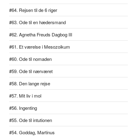
#64. Rejsen til de 6 riger
#63. Ode til en hædersmand
#62. Agnetha Freuds Dagbog III
#61. Et værelse i Mesozoikum
#60. Ode til nomaden
#59. Ode til nærværet
#58. Den lange rejse
#57. Mit liv i mol
#56. Ingenting
#55. Ode til intutionen
#54. Goddag, Martinus