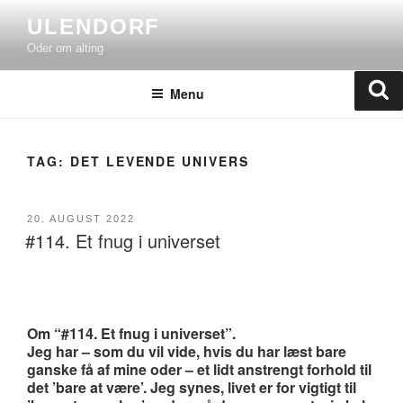
Skip
ULENDORF
to
Oder om alting
content
Se
Menu
TAG:
DET LEVENDE UNIVERS
POSTED
20. AUGUST 2022
#114. Et fnug i universet
ON
Om “#114. Et fnug i universet”.
Jeg har – som du vil vide, hvis du har læst bare
ganske få af mine oder – et lidt anstrengt forhold til
det ’bare at være’. Jeg synes, livet er for vigtigt til