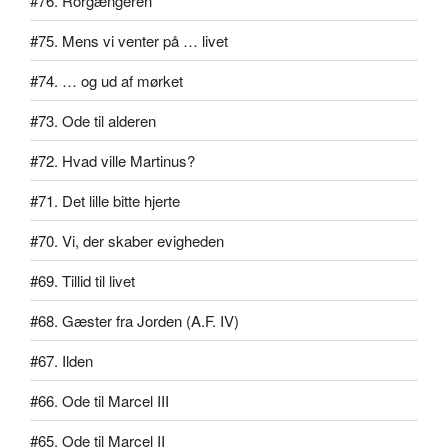
#76. Rorgængeren
#75. Mens vi venter på … livet
#74. … og ud af mørket
#73. Ode til alderen
#72. Hvad ville Martinus?
#71. Det lille bitte hjerte
#70. Vi, der skaber evigheden
#69. Tillid til livet
#68. Gæster fra Jorden (A.F. IV)
#67. Ilden
#66. Ode til Marcel III
#65. Ode til Marcel II