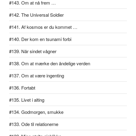
#143. Om at nå frem …
#142. The Universal Soldier
#141. Af kosmos er du kommet …
#140. Der kom en tsunami forbi
#139. Når sindet vågner
#138. Om at mærke den åndelige verden
#137. Om at være ingenting
#136. Fortabt
#135. Livet i alting
#134. Godmorgen, smukke
#133. Ode til relationerne