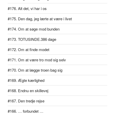
#176. Alt det, vi har i os
#175. Den dag, jeg lærte at være i livet
#174. Om at søge mod bunden
#173. TOTUSINDE.386 dage
#172. Om at finde modet
#171. Om at være tro mod sig selv
#170. Om at lægge troen bag sig
#169. Ægte kærlighed
#168. Endnu en skillevej
#167. Den tredje rejse
#166. … forbundet …