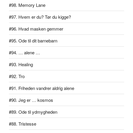
#98. Memory Lane
#97. Hvem er du? Tør du kigge?
#96. Hvad masken gemmer
#95. Ode til dit barnebarn
#94. … alene …
#93. Healing
#92. Tro
#91. Friheden vandrer aldrig alene
#90. Jeg er … kosmos
#89. Ode til ydmygheden
#88. Tristesse