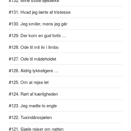
#132. Mine stolte øjeblikke
#131. Hvad jeg lærte af tristesse
#130. Jeg smiler, mens jeg går
#129. Der kom en gud forbi …
#128. Ode til mit liv i limbo
#127. Ode til mådeholdet
#126. Aldrig lykkeligere …
#125. Om at rejse let
#124. Rørt af kærligheden
#123. Jeg mødte to engle
#122. Tusindårssjælen
#121. Sjæle rejser om natten