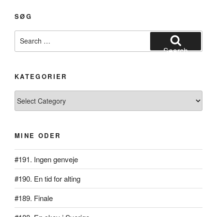
univers”
SØG
Search
for:
Search
KATEGORIER
Kategorier
MINE ODER
#191. Ingen genveje
#190. En tid for alting
#189. Finale