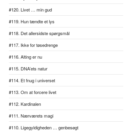
#120. Livet … min gud
#119. Hun tændte et lys
#118. Det allersidste spørgsmål
#117. Ikke for tøsedrenge
#116. Alting er nu
#115. DNA’ets natur
#114. Et fnug i universet
#113. Om at forcere livet
#112. Kardinalen
#111. Nærværets magi
#110. Ligegyldigheden … genbesøgt