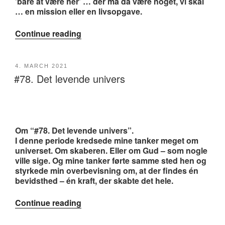
’bare at være her’ … der må da være noget, vi skal
… en mission eller en livsopgave.
“#114.
Continue reading
Et
fnug
i
POSTED
4. MARCH 2021
universet”
#78. Det levende univers
ON
Om “#78. Det levende univers”.
I denne periode kredsede mine tanker meget om
universet. Om skaberen. Eller om Gud – som nogle
ville sige. Og mine tanker førte samme sted hen og
styrkede min overbevisning om, at der findes én
bevidsthed – én kraft, der skabte det hele.
“#78.
Continue reading
Det
levende