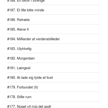
#188. En skov i Sverige
#187. Et lille bitte minde
#186. Retræte
#185. Alene II
#184. Milliarder af verdensbilleder
#183. Ulykkelig
#182. Morgenbøn
#181. Længsel
#180. At lade sig fylde af livet
#179. Forbundet (II)
#178. Stille rum
#177. Noget vil mig det godt