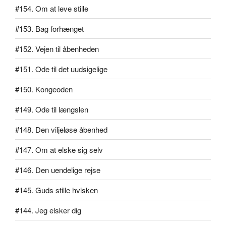
#154. Om at leve stille
#153. Bag forhænget
#152. Vejen til åbenheden
#151. Ode til det uudsigelige
#150. Kongeoden
#149. Ode til længslen
#148. Den viljeløse åbenhed
#147. Om at elske sig selv
#146. Den uendelige rejse
#145. Guds stille hvisken
#144. Jeg elsker dig