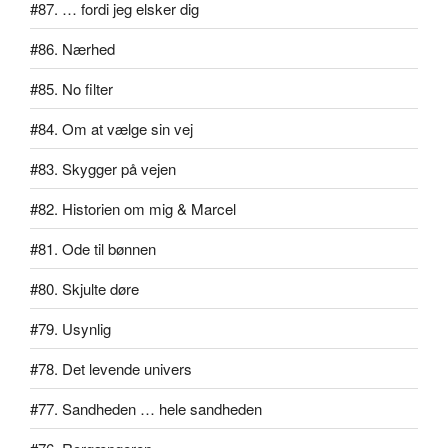
#87. … fordi jeg elsker dig
#86. Nærhed
#85. No filter
#84. Om at vælge sin vej
#83. Skygger på vejen
#82. Historien om mig & Marcel
#81. Ode til bønnen
#80. Skjulte døre
#79. Usynlig
#78. Det levende univers
#77. Sandheden … hele sandheden