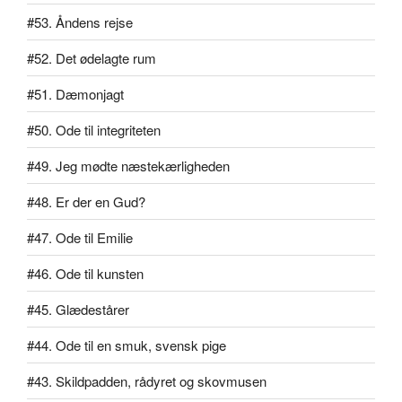
#53. Åndens rejse
#52. Det ødelagte rum
#51. Dæmonjagt
#50. Ode til integriteten
#49. Jeg mødte næstekærligheden
#48. Er der en Gud?
#47. Ode til Emilie
#46. Ode til kunsten
#45. Glædestårer
#44. Ode til en smuk, svensk pige
#43. Skildpadden, rådyret og skovmusen