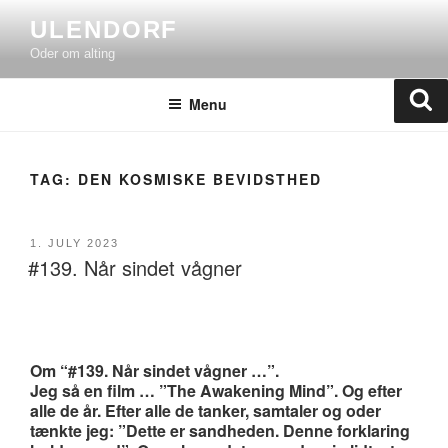
Skip
ULENDORF
to
Oder om alting
content
Se
Menu
TAG:
DEN KOSMISKE BEVIDSTHED
POSTED
1. JULY 2023
#139. Når sindet vågner
ON
Om “#139. Når sindet vågner …”.
Jeg så en film … ”The Awakening Mind”. Og efter
alle de år. Efter alle de tanker, samtaler og oder
tænkte jeg: ”Dette er sandheden. Denne forklaring