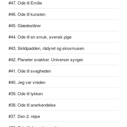
#47. Ode til Emilie
#46. Ode til kunsten
#45. Glædestårer
#44. Ode til en smuk, svensk pige
#43. Skildpadden, rådyret og skovmusen
#42. Planeter snakker. Universer synger.
#41. Ode til svagheden
#40. Jeg var vreden
#39. Ode til lykken
#38. Ode til anerkendelse
#37. Den 2. rejse