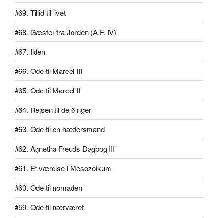
#69. Tillid til livet
#68. Gæster fra Jorden (A.F. IV)
#67. Ilden
#66. Ode til Marcel III
#65. Ode til Marcel II
#64. Rejsen til de 6 riger
#63. Ode til en hædersmand
#62. Agnetha Freuds Dagbog III
#61. Et værelse i Mesozoikum
#60. Ode til nomaden
#59. Ode til nærværet