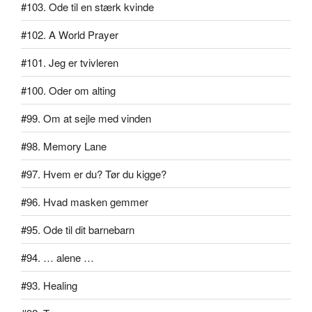
#103. Ode til en stærk kvinde
#102. A World Prayer
#101. Jeg er tvivleren
#100. Oder om alting
#99. Om at sejle med vinden
#98. Memory Lane
#97. Hvem er du? Tør du kigge?
#96. Hvad masken gemmer
#95. Ode til dit barnebarn
#94. … alene …
#93. Healing