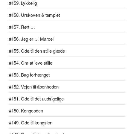
#159. Lykkelig
#158. Urskoven & templet
#157. Rørt …
#156. Jeg er … Marcel
#155. Ode til den stille glæde
#154. Om at leve stille
#153. Bag forhænget
#152. Vejen til åbenheden
#151. Ode til det uudsigelige
#150. Kongeoden
#149. Ode til længslen