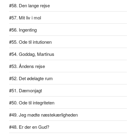
#58. Den lange rejse
#57. Mit liv i mol
#56. Ingenting
#55. Ode til intutionen
#54. Goddag, Martinus
#53. Åndens rejse
#52. Det ødelagte rum
#51. Dæmonjagt
#50. Ode til integriteten
#49. Jeg mødte næstekærligheden
#48. Er der en Gud?