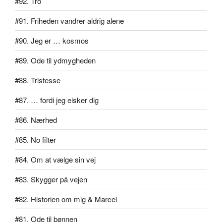
#92. Tro
#91. Friheden vandrer aldrig alene
#90. Jeg er … kosmos
#89. Ode til ydmygheden
#88. Tristesse
#87. … fordi jeg elsker dig
#86. Nærhed
#85. No filter
#84. Om at vælge sin vej
#83. Skygger på vejen
#82. Historien om mig & Marcel
#81. Ode til bønnen