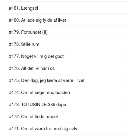
#181. Længsel
#180. At lade sig fylde af livet
#179. Forbundet (II)
#178. Stille rum
#177. Noget vil mig det godt
#176. Alt det, vi har i os
#175. Den dag, jeg lærte at være i livet
#174. Om at søge mod bunden
#173. TOTUSINDE.386 dage
#172. Om at finde modet
#171. Om at være tro mod sig selv