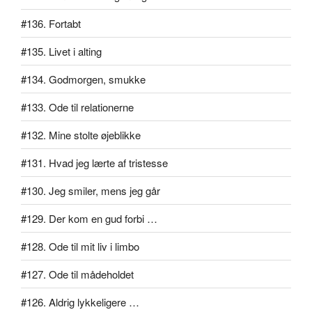
#136. Fortabt
#135. Livet i alting
#134. Godmorgen, smukke
#133. Ode til relationerne
#132. Mine stolte øjeblikke
#131. Hvad jeg lærte af tristesse
#130. Jeg smiler, mens jeg går
#129. Der kom en gud forbi …
#128. Ode til mit liv i limbo
#127. Ode til mådeholdet
#126. Aldrig lykkeligere …