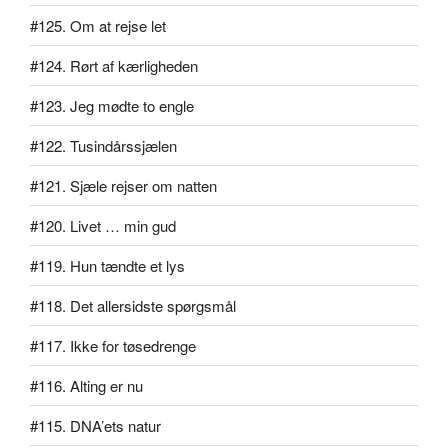
#125. Om at rejse let
#124. Rørt af kærligheden
#123. Jeg mødte to engle
#122. Tusindårssjælen
#121. Sjæle rejser om natten
#120. Livet … min gud
#119. Hun tændte et lys
#118. Det allersidste spørgsmål
#117. Ikke for tøsedrenge
#116. Alting er nu
#115. DNA’ets natur