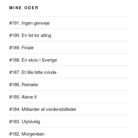
MINE ODER
#191. Ingen genveje
#190. En tid for alting
#189. Finale
#188. En skov i Sverige
#187. Et lille bitte minde
#186. Retræte
#185. Alene II
#184. Milliarder af verdensbilleder
#183. Ulykkelig
#182. Morgenbøn