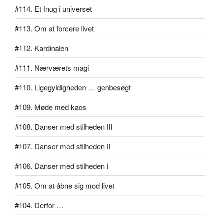
#114. Et fnug i universet
#113. Om at forcere livet
#112. Kardinalen
#111. Nærværets magi
#110. Ligegyldigheden … genbesøgt
#109. Møde med kaos
#108. Danser med stilheden III
#107. Danser med stilheden II
#106. Danser med stilheden I
#105. Om at åbne sig mod livet
#104. Derfor …