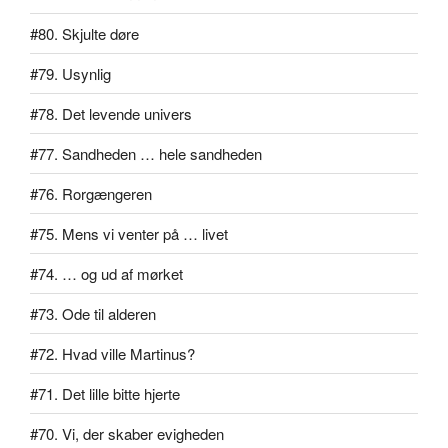
#80. Skjulte døre
#79. Usynlig
#78. Det levende univers
#77. Sandheden … hele sandheden
#76. Rorgængeren
#75. Mens vi venter på … livet
#74. … og ud af mørket
#73. Ode til alderen
#72. Hvad ville Martinus?
#71. Det lille bitte hjerte
#70. Vi, der skaber evigheden