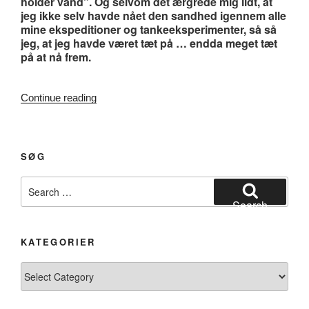
holder vand”. Og selvom det ærgrede mig lidt, at
jeg ikke selv havde nået den sandhed igennem alle
mine ekspeditioner og tankeeksperimenter, så så
jeg, at jeg havde været tæt på … endda meget tæt
på at nå frem.
“#139.
Continue reading
Når
sindet
vågner”
SØG
Search
for:
Search
KATEGORIER
Kategorier