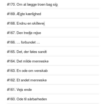
#170. Om at lægge troen bag sig
#169. Ægte kærlighed
#168. Endnu en skillevej
#167. Den tredje rejse
#166. … forbundet …
#165. Det, der føles sandt
#164. Det milde menneske
#163. En ode om venskab
#162. Et andet menneske
#161. Vejs ende
#160. Ode til sårbarheden