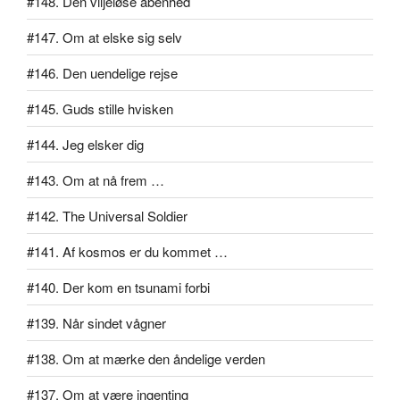
#148. Den viljeløse åbenhed
#147. Om at elske sig selv
#146. Den uendelige rejse
#145. Guds stille hvisken
#144. Jeg elsker dig
#143. Om at nå frem …
#142. The Universal Soldier
#141. Af kosmos er du kommet …
#140. Der kom en tsunami forbi
#139. Når sindet vågner
#138. Om at mærke den åndelige verden
#137. Om at være ingenting