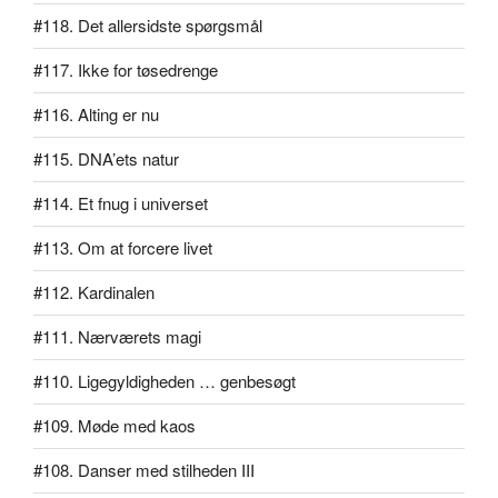
#118. Det allersidste spørgsmål
#117. Ikke for tøsedrenge
#116. Alting er nu
#115. DNA’ets natur
#114. Et fnug i universet
#113. Om at forcere livet
#112. Kardinalen
#111. Nærværets magi
#110. Ligegyldigheden … genbesøgt
#109. Møde med kaos
#108. Danser med stilheden III