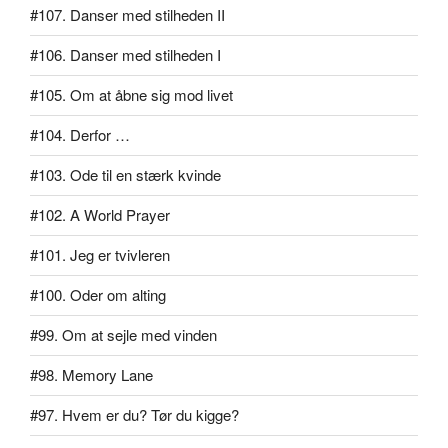
#107. Danser med stilheden II
#106. Danser med stilheden I
#105. Om at åbne sig mod livet
#104. Derfor …
#103. Ode til en stærk kvinde
#102. A World Prayer
#101. Jeg er tvivleren
#100. Oder om alting
#99. Om at sejle med vinden
#98. Memory Lane
#97. Hvem er du? Tør du kigge?