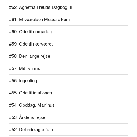
#62. Agnetha Freuds Dagbog III
#61. Et værelse i Mesozoikum
#60. Ode til nomaden
#59. Ode til nærværet
#58. Den lange rejse
#57. Mit liv i mol
#56. Ingenting
#55. Ode til intutionen
#54. Goddag, Martinus
#53. Åndens rejse
#52. Det ødelagte rum