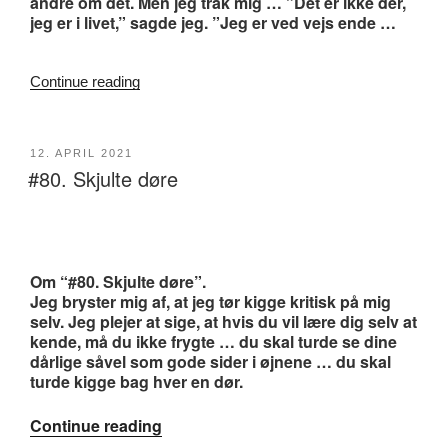
andre om det. Men jeg trak mig … ”Det er ikke dér,
jeg er i livet,” sagde jeg. ”Jeg er ved vejs ende …
“#161.
Continue reading
Vejs
ende”
POSTED
12. APRIL 2021
#80. Skjulte døre
ON
Om “#80. Skjulte døre”.
Jeg bryster mig af, at jeg tør kigge kritisk på mig
selv. Jeg plejer at sige, at hvis du vil lære dig selv at
kende, må du ikke frygte … du skal turde se dine
dårlige såvel som gode sider i øjnene … du skal
turde kigge bag hver en dør.
“#80.
Continue reading
Skjulte