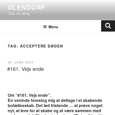
Skip
ULENDORF
to
Oder om alting
content
Se
Menu
TAG:
ACCEPTERE DØDEN
POSTED
20. JUNE 2024
#161. Vejs ende
ON
Om “#161. Vejs ende”.
En veninde foreslog mig at deltage i et skabende
bofællesskab. Det lød fristende … at prøve noget
nyt, at leve for at skabe og at være sammen med