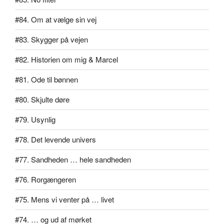
#84. Om at vælge sin vej
#83. Skygger på vejen
#82. Historien om mig & Marcel
#81. Ode til bønnen
#80. Skjulte døre
#79. Usynlig
#78. Det levende univers
#77. Sandheden … hele sandheden
#76. Rorgængeren
#75. Mens vi venter på … livet
#74. … og ud af mørket