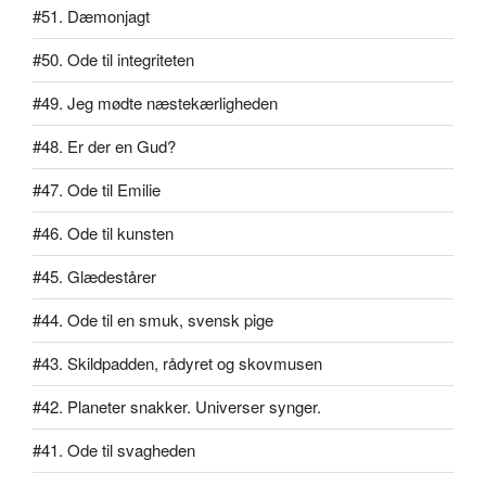
#51. Dæmonjagt
#50. Ode til integriteten
#49. Jeg mødte næstekærligheden
#48. Er der en Gud?
#47. Ode til Emilie
#46. Ode til kunsten
#45. Glædestårer
#44. Ode til en smuk, svensk pige
#43. Skildpadden, rådyret og skovmusen
#42. Planeter snakker. Universer synger.
#41. Ode til svagheden