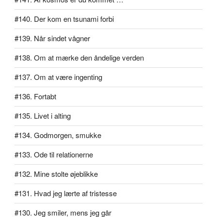
#140. Der kom en tsunami forbi
#139. Når sindet vågner
#138. Om at mærke den åndelige verden
#137. Om at være ingenting
#136. Fortabt
#135. Livet i alting
#134. Godmorgen, smukke
#133. Ode til relationerne
#132. Mine stolte øjeblikke
#131. Hvad jeg lærte af tristesse
#130. Jeg smiler, mens jeg går