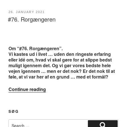
døre”
POSTED
26. JANUARY 2021
#76. Rorgængeren
ON
Om “#76. Rorgængeren”.
Vi kastes ud i livet … uden den ringeste erfaring
eller idé om, hvad vi skal gøre for at slippe bedst
muligt igennem det. Og vi gør vores bedste hele
vejen igennem … men er det nok? Er det nok til at
føle, at vi var her af en grund … med et formål?
“#76.
Continue reading
Rorgængeren”
SØG
Search