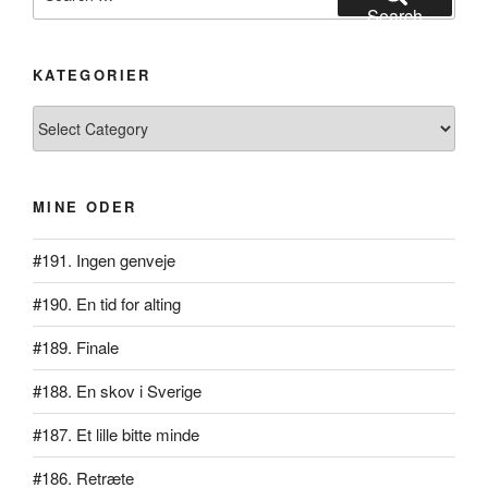
for:
Search
KATEGORIER
Kategorier
MINE ODER
#191. Ingen genveje
#190. En tid for alting
#189. Finale
#188. En skov i Sverige
#187. Et lille bitte minde
#186. Retræte