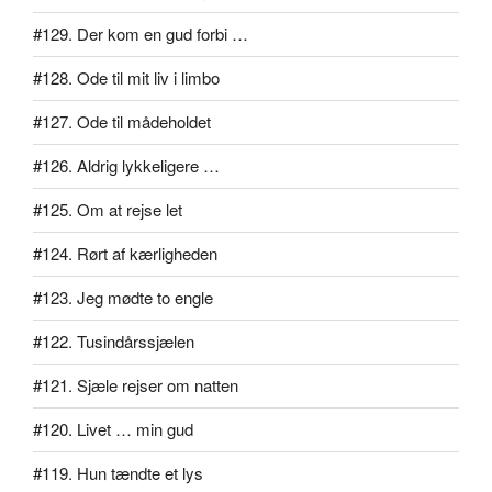
#129. Der kom en gud forbi …
#128. Ode til mit liv i limbo
#127. Ode til mådeholdet
#126. Aldrig lykkeligere …
#125. Om at rejse let
#124. Rørt af kærligheden
#123. Jeg mødte to engle
#122. Tusindårssjælen
#121. Sjæle rejser om natten
#120. Livet … min gud
#119. Hun tændte et lys