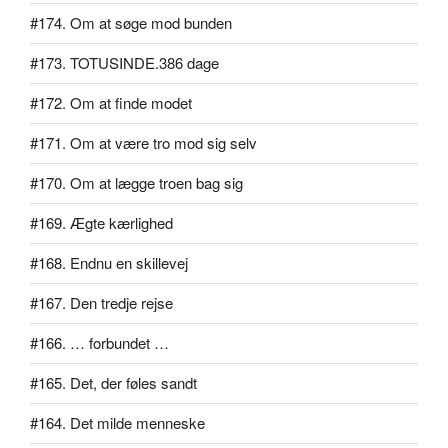
#174. Om at søge mod bunden
#173. TOTUSINDE.386 dage
#172. Om at finde modet
#171. Om at være tro mod sig selv
#170. Om at lægge troen bag sig
#169. Ægte kærlighed
#168. Endnu en skillevej
#167. Den tredje rejse
#166. … forbundet …
#165. Det, der føles sandt
#164. Det milde menneske