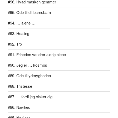
#96. Hvad masken gemmer
#95. Ode til dit barnebarn
#94. … alene …
#93. Healing
#92. Tro
#91. Friheden vandrer aldrig alene
#90. Jeg er … kosmos
#89. Ode til ydmygheden
#88. Tristesse
#87. … fordi jeg elsker dig
#86. Nærhed
#85. No filter