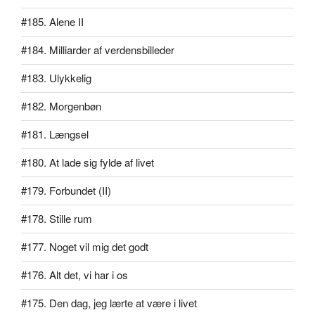
#185. Alene II
#184. Milliarder af verdensbilleder
#183. Ulykkelig
#182. Morgenbøn
#181. Længsel
#180. At lade sig fylde af livet
#179. Forbundet (II)
#178. Stille rum
#177. Noget vil mig det godt
#176. Alt det, vi har i os
#175. Den dag, jeg lærte at være i livet