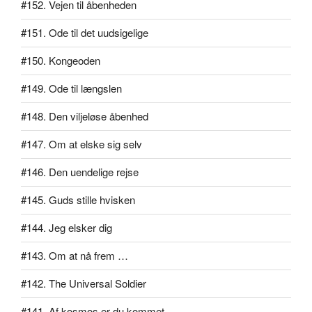
#152. Vejen til åbenheden
#151. Ode til det uudsigelige
#150. Kongeoden
#149. Ode til længslen
#148. Den viljeløse åbenhed
#147. Om at elske sig selv
#146. Den uendelige rejse
#145. Guds stille hvisken
#144. Jeg elsker dig
#143. Om at nå frem …
#142. The Universal Soldier
#141. Af kosmos er du kommet …