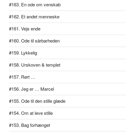
#163. En ode om venskab
#162. Et andet menneske
#161. Vejs ende
#160. Ode til sårbarheden
#159. Lykkelig
#158. Urskoven & templet
#157. Rørt …
#156. Jeg er … Marcel
#155. Ode til den stille glæde
#154. Om at leve stille
#153. Bag forhænget