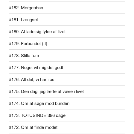
#182. Morgenbøn
#181. Længsel
#180. At lade sig fylde af livet
#179. Forbundet (II)
#178. Stille rum
#177. Noget vil mig det godt
#176. Alt det, vi har i os
#175. Den dag, jeg lærte at være i livet
#174. Om at søge mod bunden
#173. TOTUSINDE.386 dage
#172. Om at finde modet