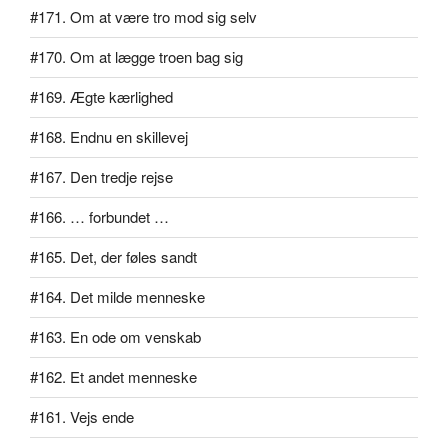
#171. Om at være tro mod sig selv
#170. Om at lægge troen bag sig
#169. Ægte kærlighed
#168. Endnu en skillevej
#167. Den tredje rejse
#166. … forbundet …
#165. Det, der føles sandt
#164. Det milde menneske
#163. En ode om venskab
#162. Et andet menneske
#161. Vejs ende