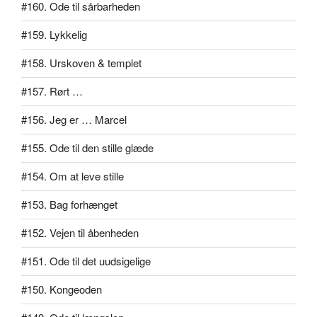
#160. Ode til sårbarheden
#159. Lykkelig
#158. Urskoven & templet
#157. Rørt …
#156. Jeg er … Marcel
#155. Ode til den stille glæde
#154. Om at leve stille
#153. Bag forhænget
#152. Vejen til åbenheden
#151. Ode til det uudsigelige
#150. Kongeoden