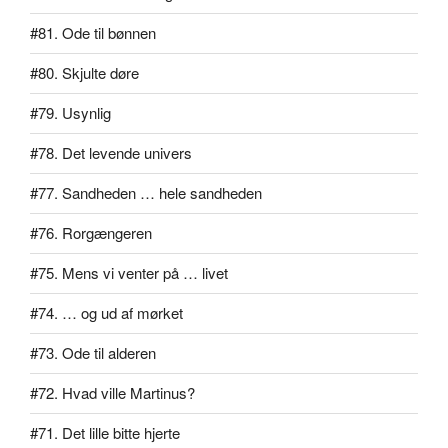
#81. Ode til bønnen
#80. Skjulte døre
#79. Usynlig
#78. Det levende univers
#77. Sandheden … hele sandheden
#76. Rorgængeren
#75. Mens vi venter på … livet
#74. … og ud af mørket
#73. Ode til alderen
#72. Hvad ville Martinus?
#71. Det lille bitte hjerte