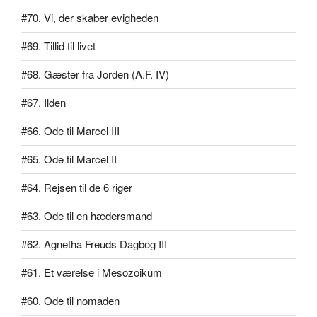
#70. Vi, der skaber evigheden
#69. Tillid til livet
#68. Gæster fra Jorden (A.F. IV)
#67. Ilden
#66. Ode til Marcel III
#65. Ode til Marcel II
#64. Rejsen til de 6 riger
#63. Ode til en hædersmand
#62. Agnetha Freuds Dagbog III
#61. Et værelse i Mesozoikum
#60. Ode til nomaden