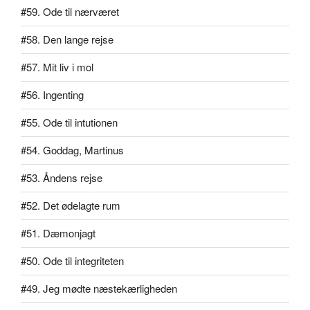
#59. Ode til nærværet
#58. Den lange rejse
#57. Mit liv i mol
#56. Ingenting
#55. Ode til intutionen
#54. Goddag, Martinus
#53. Åndens rejse
#52. Det ødelagte rum
#51. Dæmonjagt
#50. Ode til integriteten
#49. Jeg mødte næstekærligheden