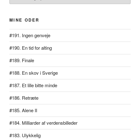
MINE ODER
#191. Ingen genveje
#190. En tid for alting
#189. Finale
#188. En skov i Sverige
#187. Et lille bitte minde
#186. Retræte
#185. Alene II
#184. Milliarder af verdensbilleder
#183. Ulykkelig