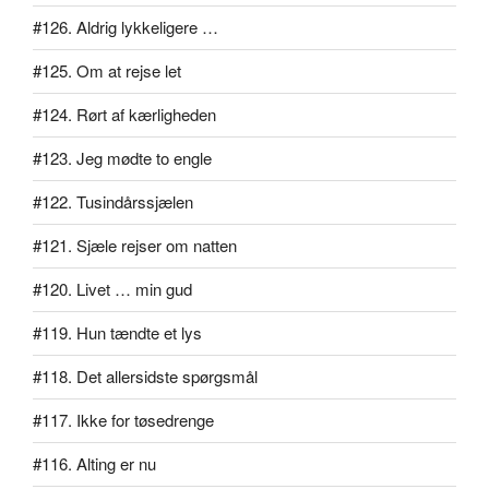
#126. Aldrig lykkeligere …
#125. Om at rejse let
#124. Rørt af kærligheden
#123. Jeg mødte to engle
#122. Tusindårssjælen
#121. Sjæle rejser om natten
#120. Livet … min gud
#119. Hun tændte et lys
#118. Det allersidste spørgsmål
#117. Ikke for tøsedrenge
#116. Alting er nu