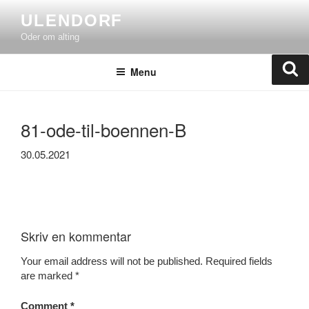
Skip
ULENDORF
to
Oder om alting
content
Se
Menu
81-ode-til-boennen-B
30.05.2021
Skriv en kommentar
Your email address will not be published.
Required fields
are marked
*
Comment
*