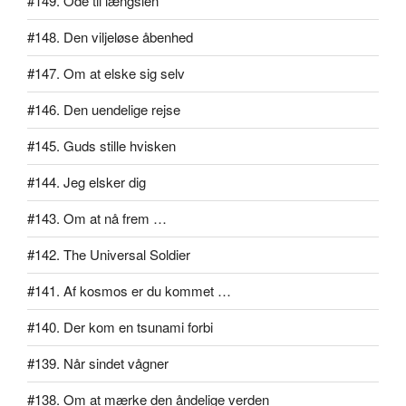
#149. Ode til længslen
#148. Den viljeløse åbenhed
#147. Om at elske sig selv
#146. Den uendelige rejse
#145. Guds stille hvisken
#144. Jeg elsker dig
#143. Om at nå frem …
#142. The Universal Soldier
#141. Af kosmos er du kommet …
#140. Der kom en tsunami forbi
#139. Når sindet vågner
#138. Om at mærke den åndelige verden