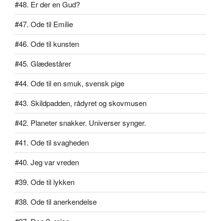
#48. Er der en Gud?
#47. Ode til Emilie
#46. Ode til kunsten
#45. Glædestårer
#44. Ode til en smuk, svensk pige
#43. Skildpadden, rådyret og skovmusen
#42. Planeter snakker. Universer synger.
#41. Ode til svagheden
#40. Jeg var vreden
#39. Ode til lykken
#38. Ode til anerkendelse