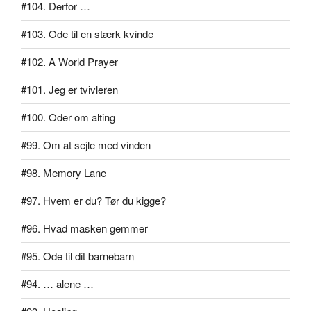
#104. Derfor …
#103. Ode til en stærk kvinde
#102. A World Prayer
#101. Jeg er tvivleren
#100. Oder om alting
#99. Om at sejle med vinden
#98. Memory Lane
#97. Hvem er du? Tør du kigge?
#96. Hvad masken gemmer
#95. Ode til dit barnebarn
#94. … alene …