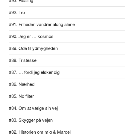
#93. Healing
#92. Tro
#91. Friheden vandrer aldrig alene
#90. Jeg er … kosmos
#89. Ode til ydmygheden
#88. Tristesse
#87. … fordi jeg elsker dig
#86. Nærhed
#85. No filter
#84. Om at vælge sin vej
#83. Skygger på vejen
#82. Historien om mig & Marcel