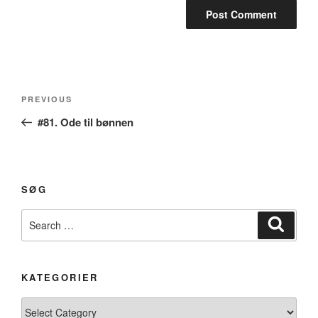
Post
Previous
PREVIOUS
navigation
Post
#81. Ode til bønnen
SØG
Search
Search
for:
KATEGORIER
Kategorier