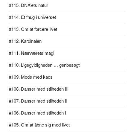
#115. DNA’ets natur
#114. Et fnug i universet
#113. Om at forcere livet
#112. Kardinalen
#111. Nærværets magi
#110. Ligegyldigheden … genbesøgt
#109. Møde med kaos
#108. Danser med stilheden III
#107. Danser med stilheden II
#106. Danser med stilheden I
#105. Om at åbne sig mod livet