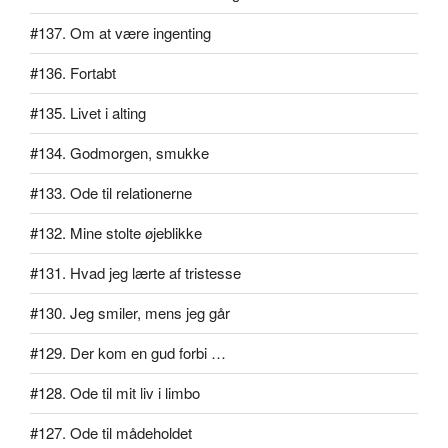
#137. Om at være ingenting
#136. Fortabt
#135. Livet i alting
#134. Godmorgen, smukke
#133. Ode til relationerne
#132. Mine stolte øjeblikke
#131. Hvad jeg lærte af tristesse
#130. Jeg smiler, mens jeg går
#129. Der kom en gud forbi …
#128. Ode til mit liv i limbo
#127. Ode til mådeholdet