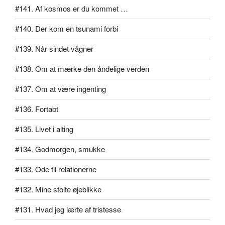
#141. Af kosmos er du kommet …
#140. Der kom en tsunami forbi
#139. Når sindet vågner
#138. Om at mærke den åndelige verden
#137. Om at være ingenting
#136. Fortabt
#135. Livet i alting
#134. Godmorgen, smukke
#133. Ode til relationerne
#132. Mine stolte øjeblikke
#131. Hvad jeg lærte af tristesse