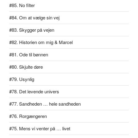
#85. No filter
#84. Om at vælge sin vej
#83. Skygger på vejen
#82. Historien om mig & Marcel
#81. Ode til bønnen
#80. Skjulte døre
#79. Usynlig
#78. Det levende univers
#77. Sandheden … hele sandheden
#76. Rorgængeren
#75. Mens vi venter på … livet