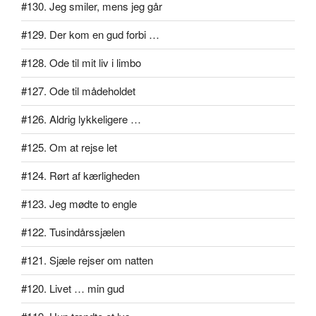
#130. Jeg smiler, mens jeg går
#129. Der kom en gud forbi …
#128. Ode til mit liv i limbo
#127. Ode til mådeholdet
#126. Aldrig lykkeligere …
#125. Om at rejse let
#124. Rørt af kærligheden
#123. Jeg mødte to engle
#122. Tusindårssjælen
#121. Sjæle rejser om natten
#120. Livet … min gud