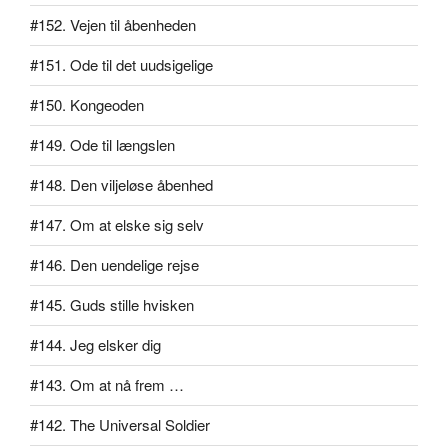
#152. Vejen til åbenheden
#151. Ode til det uudsigelige
#150. Kongeoden
#149. Ode til længslen
#148. Den viljeløse åbenhed
#147. Om at elske sig selv
#146. Den uendelige rejse
#145. Guds stille hvisken
#144. Jeg elsker dig
#143. Om at nå frem …
#142. The Universal Soldier