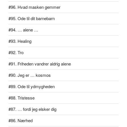
#96. Hvad masken gemmer
#95. Ode til dit barnebarn
#94. … alene …
#93. Healing
#92. Tro
#91. Friheden vandrer aldrig alene
#90. Jeg er … kosmos
#89. Ode til ydmygheden
#88. Tristesse
#87. … fordi jeg elsker dig
#86. Nærhed