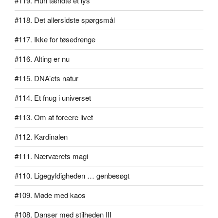
#119. Hun tændte et lys
#118. Det allersidste spørgsmål
#117. Ikke for tøsedrenge
#116. Alting er nu
#115. DNA’ets natur
#114. Et fnug i universet
#113. Om at forcere livet
#112. Kardinalen
#111. Nærværets magi
#110. Ligegyldigheden … genbesøgt
#109. Møde med kaos
#108. Danser med stilheden III