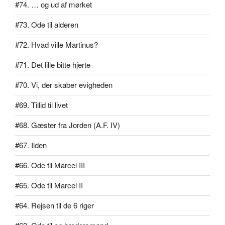
#74. … og ud af mørket
#73. Ode til alderen
#72. Hvad ville Martinus?
#71. Det lille bitte hjerte
#70. Vi, der skaber evigheden
#69. Tillid til livet
#68. Gæster fra Jorden (A.F. IV)
#67. Ilden
#66. Ode til Marcel III
#65. Ode til Marcel II
#64. Rejsen til de 6 riger