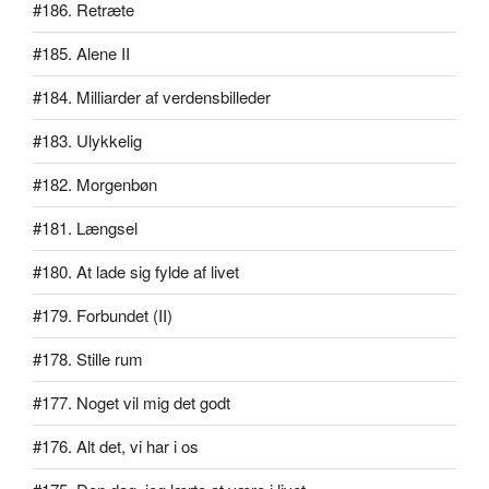
#186. Retræte
#185. Alene II
#184. Milliarder af verdensbilleder
#183. Ulykkelig
#182. Morgenbøn
#181. Længsel
#180. At lade sig fylde af livet
#179. Forbundet (II)
#178. Stille rum
#177. Noget vil mig det godt
#176. Alt det, vi har i os