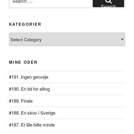
for:
Search
KATEGORIER
Kategorier
MINE ODER
#191. Ingen genveje
#190. En tid for alting
#189. Finale
#188. En skov i Sverige
#187. Et lille bitte minde