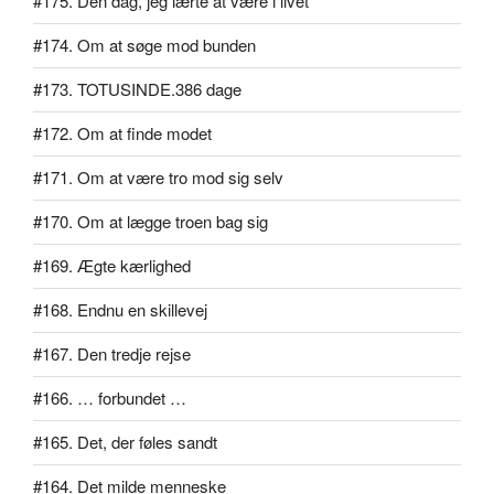
#175. Den dag, jeg lærte at være i livet
#174. Om at søge mod bunden
#173. TOTUSINDE.386 dage
#172. Om at finde modet
#171. Om at være tro mod sig selv
#170. Om at lægge troen bag sig
#169. Ægte kærlighed
#168. Endnu en skillevej
#167. Den tredje rejse
#166. … forbundet …
#165. Det, der føles sandt
#164. Det milde menneske