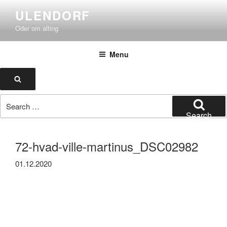
Skip
ULENDORF
to
Oder om alting
content
Menu
Search
Search
for:
Search
72-hvad-ville-martinus_DSC02982
01.12.2020