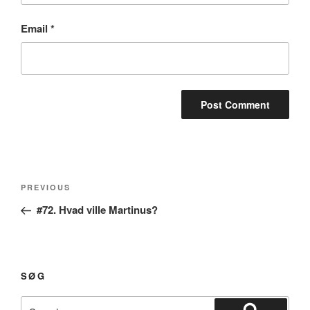
Email
*
Post
Previous
PREVIOUS
navigation
Post
#72. Hvad ville Martinus?
SØG
Search