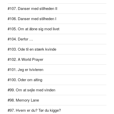
#107. Danser med stilheden II
#106. Danser med stilheden I
#105. Om at åbne sig mod livet
#104. Derfor …
#103. Ode til en stærk kvinde
#102. A World Prayer
#101. Jeg er tvivleren
#100. Oder om alting
#99. Om at sejle med vinden
#98. Memory Lane
#97. Hvem er du? Tør du kigge?