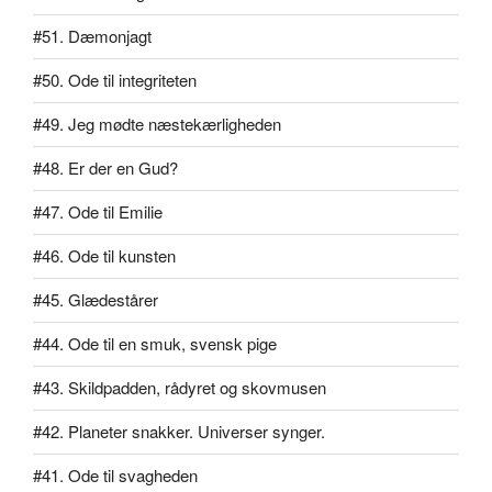
#51. Dæmonjagt
#50. Ode til integriteten
#49. Jeg mødte næstekærligheden
#48. Er der en Gud?
#47. Ode til Emilie
#46. Ode til kunsten
#45. Glædestårer
#44. Ode til en smuk, svensk pige
#43. Skildpadden, rådyret og skovmusen
#42. Planeter snakker. Universer synger.
#41. Ode til svagheden