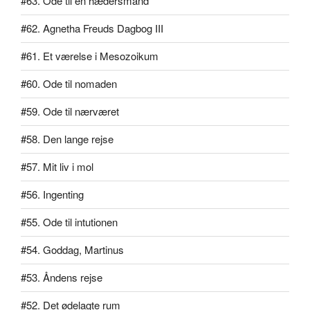
#63. Ode til en hædersmand
#62. Agnetha Freuds Dagbog III
#61. Et værelse i Mesozoikum
#60. Ode til nomaden
#59. Ode til nærværet
#58. Den lange rejse
#57. Mit liv i mol
#56. Ingenting
#55. Ode til intutionen
#54. Goddag, Martinus
#53. Åndens rejse
#52. Det ødelagte rum