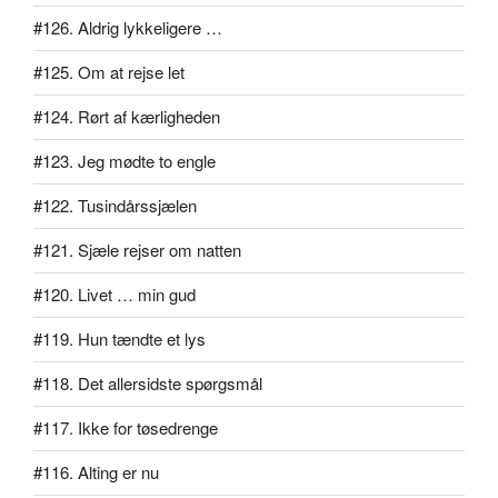
#126. Aldrig lykkeligere …
#125. Om at rejse let
#124. Rørt af kærligheden
#123. Jeg mødte to engle
#122. Tusindårssjælen
#121. Sjæle rejser om natten
#120. Livet … min gud
#119. Hun tændte et lys
#118. Det allersidste spørgsmål
#117. Ikke for tøsedrenge
#116. Alting er nu