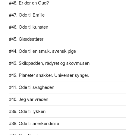
#48. Er der en Gud?
#47. Ode til Emilie
#46. Ode til kunsten
#45. Glædestårer
#44. Ode til en smuk, svensk pige
#43. Skildpadden, rådyret og skovmusen
#42. Planeter snakker. Universer synger.
#41. Ode til svagheden
#40. Jeg var vreden
#39. Ode til lykken
#38. Ode til anerkendelse