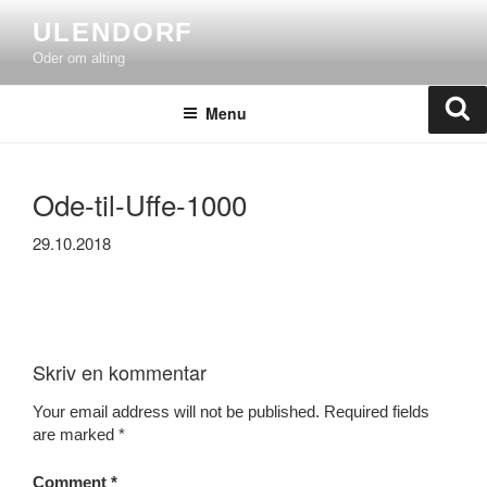
Skip
ULENDORF
to
Oder om alting
content
Se
Menu
Ode-til-Uffe-1000
29.10.2018
Skriv en kommentar
Your email address will not be published.
Required fields
are marked
*
Comment
*