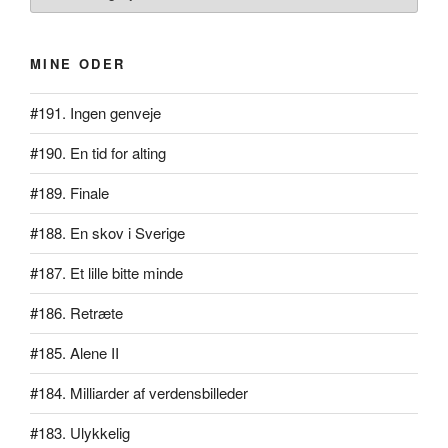
MINE ODER
#191. Ingen genveje
#190. En tid for alting
#189. Finale
#188. En skov i Sverige
#187. Et lille bitte minde
#186. Retræte
#185. Alene II
#184. Milliarder af verdensbilleder
#183. Ulykkelig