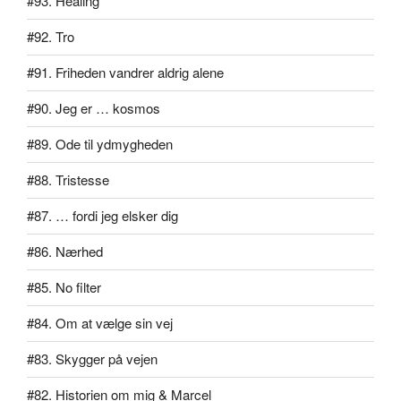
#93. Healing
#92. Tro
#91. Friheden vandrer aldrig alene
#90. Jeg er … kosmos
#89. Ode til ydmygheden
#88. Tristesse
#87. … fordi jeg elsker dig
#86. Nærhed
#85. No filter
#84. Om at vælge sin vej
#83. Skygger på vejen
#82. Historien om mig & Marcel