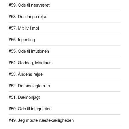
#59. Ode til nærværet
#58. Den lange rejse
#57. Mit liv i mol
#56. Ingenting
#55. Ode til intutionen
#54. Goddag, Martinus
#53. Åndens rejse
#52. Det ødelagte rum
#51. Dæmonjagt
#50. Ode til integriteten
#49. Jeg mødte næstekærligheden