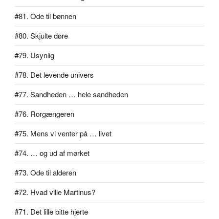
#81. Ode til bønnen
#80. Skjulte døre
#79. Usynlig
#78. Det levende univers
#77. Sandheden … hele sandheden
#76. Rorgængeren
#75. Mens vi venter på … livet
#74. … og ud af mørket
#73. Ode til alderen
#72. Hvad ville Martinus?
#71. Det lille bitte hjerte