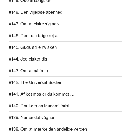
#149. Ode til længslen
#148. Den viljeløse åbenhed
#147. Om at elske sig selv
#146. Den uendelige rejse
#145. Guds stille hvisken
#144. Jeg elsker dig
#143. Om at nå frem …
#142. The Universal Soldier
#141. Af kosmos er du kommet …
#140. Der kom en tsunami forbi
#139. Når sindet vågner
#138. Om at mærke den åndelige verden