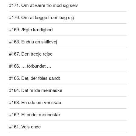
#171. Om at være tro mod sig selv
#170. Om at lægge troen bag sig
#169. Ægte kærlighed
#168. Endnu en skillevej
#167. Den tredje rejse
#166. … forbundet …
#165. Det, der føles sandt
#164. Det milde menneske
#163. En ode om venskab
#162. Et andet menneske
#161. Vejs ende