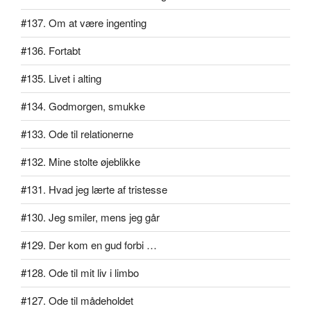
#137. Om at være ingenting
#136. Fortabt
#135. Livet i alting
#134. Godmorgen, smukke
#133. Ode til relationerne
#132. Mine stolte øjeblikke
#131. Hvad jeg lærte af tristesse
#130. Jeg smiler, mens jeg går
#129. Der kom en gud forbi …
#128. Ode til mit liv i limbo
#127. Ode til mådeholdet