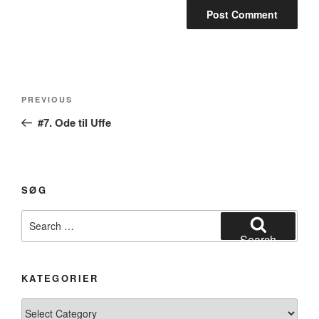
Post
Previous
PREVIOUS
navigation
Post
#7. Ode til Uffe
SØG
Search
for:
Search
KATEGORIER
Kategorier