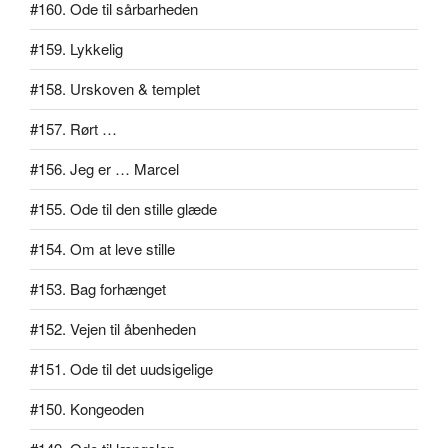
#160. Ode til sårbarheden
#159. Lykkelig
#158. Urskoven & templet
#157. Rørt …
#156. Jeg er … Marcel
#155. Ode til den stille glæde
#154. Om at leve stille
#153. Bag forhænget
#152. Vejen til åbenheden
#151. Ode til det uudsigelige
#150. Kongeoden