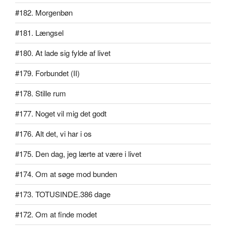
#182. Morgenbøn
#181. Længsel
#180. At lade sig fylde af livet
#179. Forbundet (II)
#178. Stille rum
#177. Noget vil mig det godt
#176. Alt det, vi har i os
#175. Den dag, jeg lærte at være i livet
#174. Om at søge mod bunden
#173. TOTUSINDE.386 dage
#172. Om at finde modet