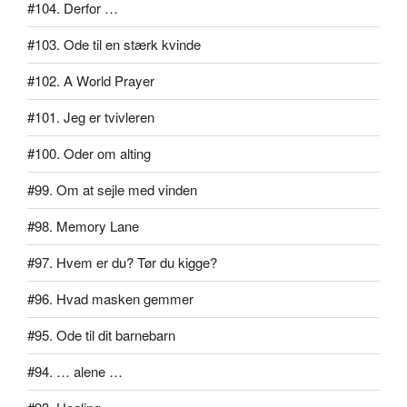
#104. Derfor …
#103. Ode til en stærk kvinde
#102. A World Prayer
#101. Jeg er tvivleren
#100. Oder om alting
#99. Om at sejle med vinden
#98. Memory Lane
#97. Hvem er du? Tør du kigge?
#96. Hvad masken gemmer
#95. Ode til dit barnebarn
#94. … alene …