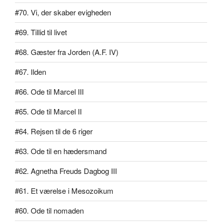
#70. Vi, der skaber evigheden
#69. Tillid til livet
#68. Gæster fra Jorden (A.F. IV)
#67. Ilden
#66. Ode til Marcel III
#65. Ode til Marcel II
#64. Rejsen til de 6 riger
#63. Ode til en hædersmand
#62. Agnetha Freuds Dagbog III
#61. Et værelse i Mesozoikum
#60. Ode til nomaden