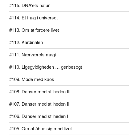
#115. DNA’ets natur
#114. Et fnug i universet
#113. Om at forcere livet
#112. Kardinalen
#111. Nærværets magi
#110. Ligegyldigheden … genbesøgt
#109. Møde med kaos
#108. Danser med stilheden III
#107. Danser med stilheden II
#106. Danser med stilheden I
#105. Om at åbne sig mod livet