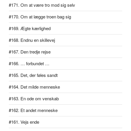
#171. Om at være tro mod sig selv
#170. Om at lægge troen bag sig
#169. Ægte kærlighed
#168. Endnu en skillevej
#167. Den tredje rejse
#166. … forbundet …
#165. Det, der føles sandt
#164. Det milde menneske
#163. En ode om venskab
#162. Et andet menneske
#161. Vejs ende