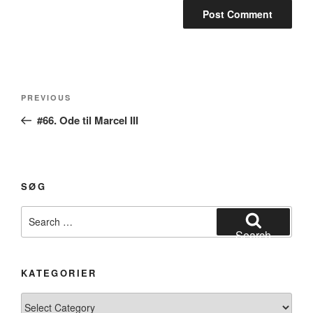
Post
Previous
PREVIOUS
navigation
Post
#66. Ode til Marcel III
SØG
Search
for:
Search
KATEGORIER
Kategorier