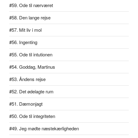
#59. Ode til nærværet
#58. Den lange rejse
#57. Mit liv i mol
#56. Ingenting
#55. Ode til intutionen
#54. Goddag, Martinus
#53. Åndens rejse
#52. Det ødelagte rum
#51. Dæmonjagt
#50. Ode til integriteten
#49. Jeg mødte næstekærligheden