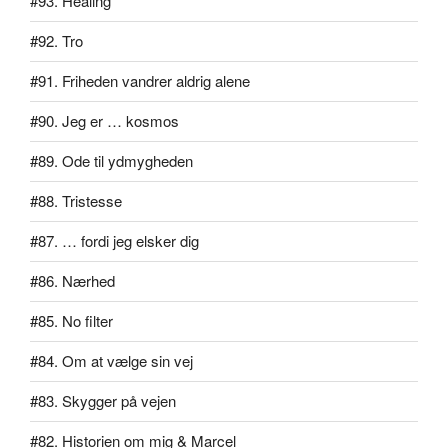
#93. Healing
#92. Tro
#91. Friheden vandrer aldrig alene
#90. Jeg er … kosmos
#89. Ode til ydmygheden
#88. Tristesse
#87. … fordi jeg elsker dig
#86. Nærhed
#85. No filter
#84. Om at vælge sin vej
#83. Skygger på vejen
#82. Historien om mig & Marcel