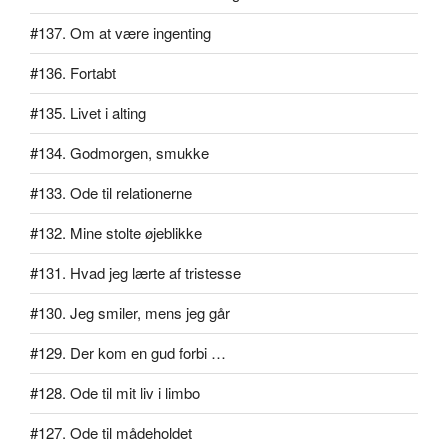
#137. Om at være ingenting
#136. Fortabt
#135. Livet i alting
#134. Godmorgen, smukke
#133. Ode til relationerne
#132. Mine stolte øjeblikke
#131. Hvad jeg lærte af tristesse
#130. Jeg smiler, mens jeg går
#129. Der kom en gud forbi …
#128. Ode til mit liv i limbo
#127. Ode til mådeholdet