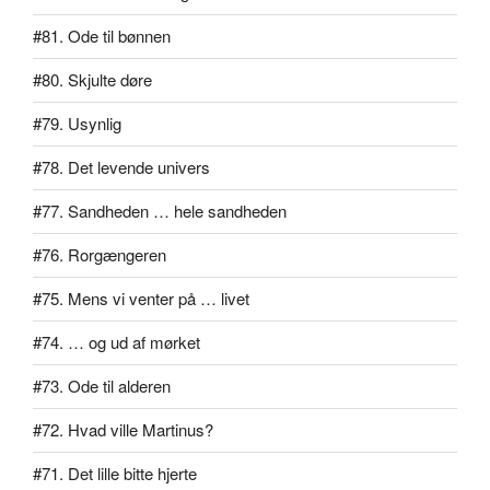
#81. Ode til bønnen
#80. Skjulte døre
#79. Usynlig
#78. Det levende univers
#77. Sandheden … hele sandheden
#76. Rorgængeren
#75. Mens vi venter på … livet
#74. … og ud af mørket
#73. Ode til alderen
#72. Hvad ville Martinus?
#71. Det lille bitte hjerte