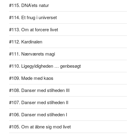
#115. DNA’ets natur
#114. Et fnug i universet
#113. Om at forcere livet
#112. Kardinalen
#111. Nærværets magi
#110. Ligegyldigheden … genbesøgt
#109. Møde med kaos
#108. Danser med stilheden III
#107. Danser med stilheden II
#106. Danser med stilheden I
#105. Om at åbne sig mod livet