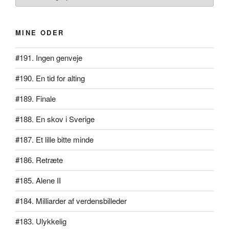
MINE ODER
#191. Ingen genveje
#190. En tid for alting
#189. Finale
#188. En skov i Sverige
#187. Et lille bitte minde
#186. Retræte
#185. Alene II
#184. Milliarder af verdensbilleder
#183. Ulykkelig