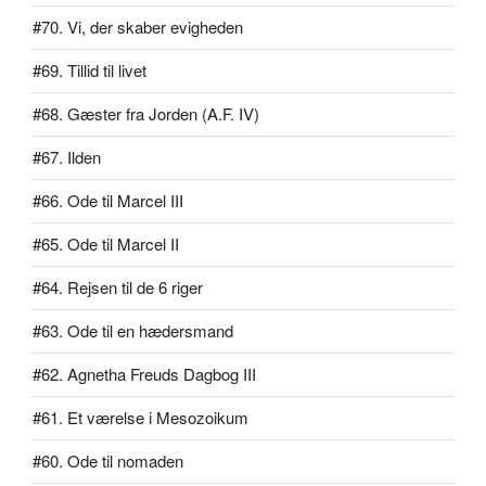
#70. Vi, der skaber evigheden
#69. Tillid til livet
#68. Gæster fra Jorden (A.F. IV)
#67. Ilden
#66. Ode til Marcel III
#65. Ode til Marcel II
#64. Rejsen til de 6 riger
#63. Ode til en hædersmand
#62. Agnetha Freuds Dagbog III
#61. Et værelse i Mesozoikum
#60. Ode til nomaden