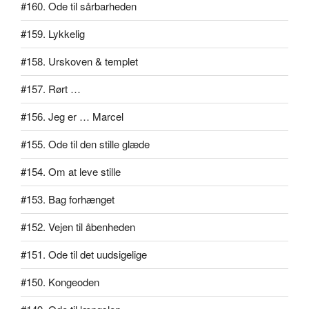
#160. Ode til sårbarheden
#159. Lykkelig
#158. Urskoven & templet
#157. Rørt …
#156. Jeg er … Marcel
#155. Ode til den stille glæde
#154. Om at leve stille
#153. Bag forhænget
#152. Vejen til åbenheden
#151. Ode til det uudsigelige
#150. Kongeoden