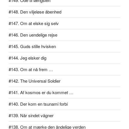
#149. Ode til længslen
#148. Den viljeløse åbenhed
#147. Om at elske sig selv
#146. Den uendelige rejse
#145. Guds stille hvisken
#144. Jeg elsker dig
#143. Om at nå frem …
#142. The Universal Soldier
#141. Af kosmos er du kommet …
#140. Der kom en tsunami forbi
#139. Når sindet vågner
#138. Om at mærke den åndelige verden