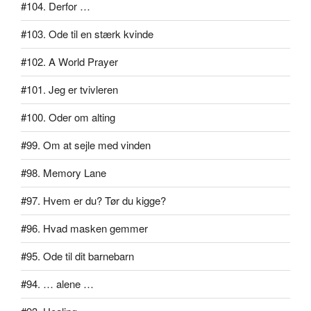
#104. Derfor …
#103. Ode til en stærk kvinde
#102. A World Prayer
#101. Jeg er tvivleren
#100. Oder om alting
#99. Om at sejle med vinden
#98. Memory Lane
#97. Hvem er du? Tør du kigge?
#96. Hvad masken gemmer
#95. Ode til dit barnebarn
#94. … alene …