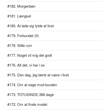
#182. Morgenbøn
#181. Længsel
#180. At lade sig fylde af livet
#179. Forbundet (II)
#178. Stille rum
#177. Noget vil mig det godt
#176. Alt det, vi har i os
#175. Den dag, jeg lærte at være i livet
#174. Om at søge mod bunden
#173. TOTUSINDE.386 dage
#172. Om at finde modet