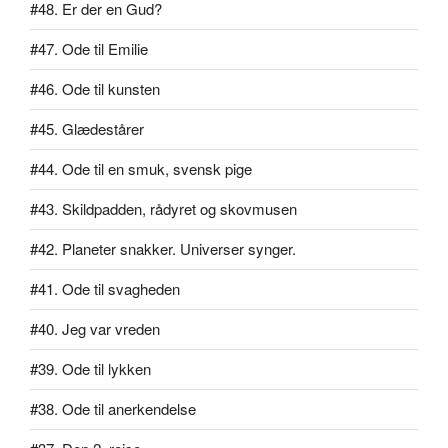
#48. Er der en Gud?
#47. Ode til Emilie
#46. Ode til kunsten
#45. Glædestårer
#44. Ode til en smuk, svensk pige
#43. Skildpadden, rådyret og skovmusen
#42. Planeter snakker. Universer synger.
#41. Ode til svagheden
#40. Jeg var vreden
#39. Ode til lykken
#38. Ode til anerkendelse