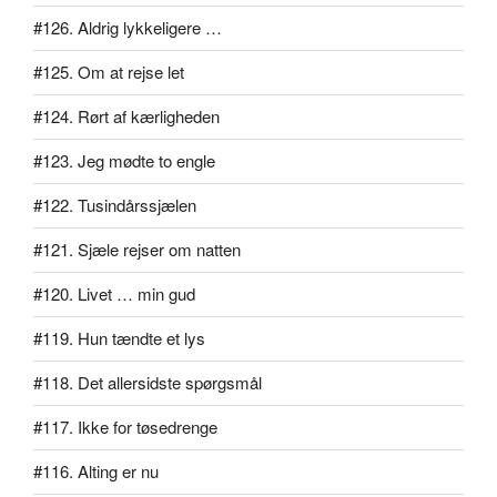
#126. Aldrig lykkeligere …
#125. Om at rejse let
#124. Rørt af kærligheden
#123. Jeg mødte to engle
#122. Tusindårssjælen
#121. Sjæle rejser om natten
#120. Livet … min gud
#119. Hun tændte et lys
#118. Det allersidste spørgsmål
#117. Ikke for tøsedrenge
#116. Alting er nu