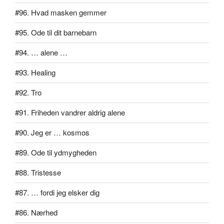
#96. Hvad masken gemmer
#95. Ode til dit barnebarn
#94. … alene …
#93. Healing
#92. Tro
#91. Friheden vandrer aldrig alene
#90. Jeg er … kosmos
#89. Ode til ydmygheden
#88. Tristesse
#87. … fordi jeg elsker dig
#86. Nærhed