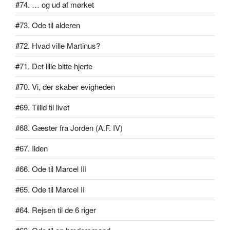
#74. … og ud af mørket
#73. Ode til alderen
#72. Hvad ville Martinus?
#71. Det lille bitte hjerte
#70. Vi, der skaber evigheden
#69. Tillid til livet
#68. Gæster fra Jorden (A.F. IV)
#67. Ilden
#66. Ode til Marcel III
#65. Ode til Marcel II
#64. Rejsen til de 6 riger