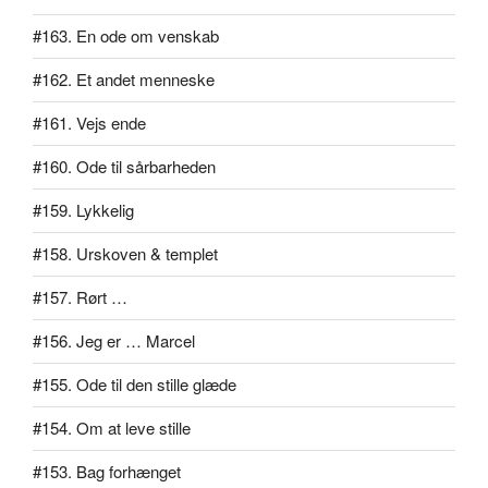
#163. En ode om venskab
#162. Et andet menneske
#161. Vejs ende
#160. Ode til sårbarheden
#159. Lykkelig
#158. Urskoven & templet
#157. Rørt …
#156. Jeg er … Marcel
#155. Ode til den stille glæde
#154. Om at leve stille
#153. Bag forhænget