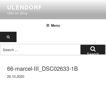
Skip
ULENDORF
to
Oder om alting
content
Menu
Search
Search
for:
Search
66-marcel-III_DSC02633-1B
20.10.2020