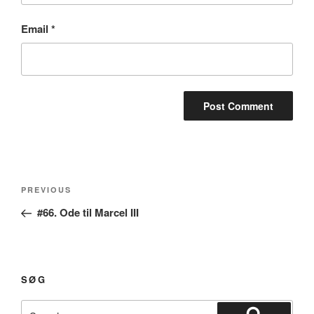
Email
*
Post
Previous
PREVIOUS
navigation
Post
#66. Ode til Marcel III
SØG
Search