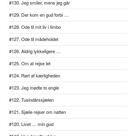
#130. Jeg smiler, mens jeg går
#129. Der kom en gud forbi …
#128. Ode til mit liv i limbo
#127. Ode til mådeholdet
#126. Aldrig lykkeligere …
#125. Om at rejse let
#124. Rørt af kærligheden
#123. Jeg mødte to engle
#122. Tusindårssjælen
#121. Sjæle rejser om natten
#120. Livet … min gud