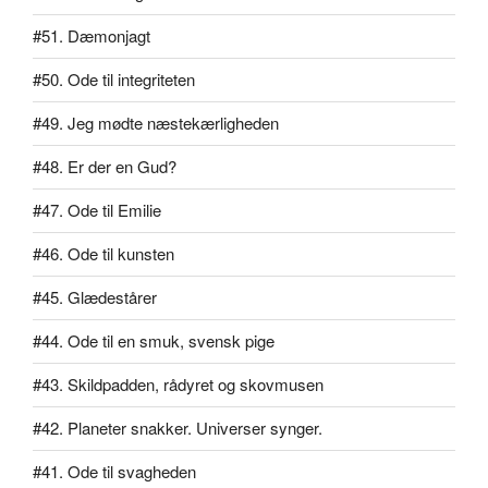
#51. Dæmonjagt
#50. Ode til integriteten
#49. Jeg mødte næstekærligheden
#48. Er der en Gud?
#47. Ode til Emilie
#46. Ode til kunsten
#45. Glædestårer
#44. Ode til en smuk, svensk pige
#43. Skildpadden, rådyret og skovmusen
#42. Planeter snakker. Universer synger.
#41. Ode til svagheden