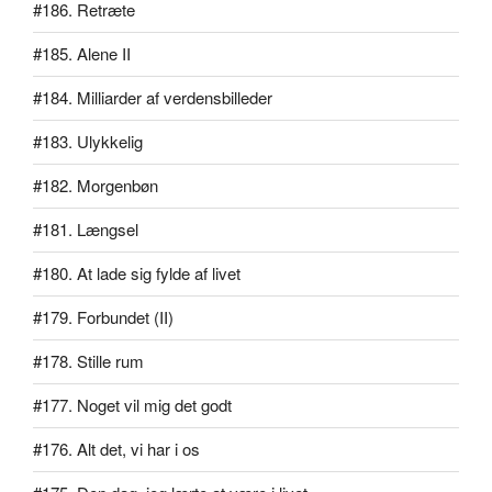
#186. Retræte
#185. Alene II
#184. Milliarder af verdensbilleder
#183. Ulykkelig
#182. Morgenbøn
#181. Længsel
#180. At lade sig fylde af livet
#179. Forbundet (II)
#178. Stille rum
#177. Noget vil mig det godt
#176. Alt det, vi har i os