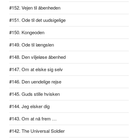
#152. Vejen til åbenheden
#151. Ode til det uudsigelige
#150. Kongeoden
#149. Ode til længslen
#148. Den viljeløse åbenhed
#147. Om at elske sig selv
#146. Den uendelige rejse
#145. Guds stille hvisken
#144. Jeg elsker dig
#143. Om at nå frem …
#142. The Universal Soldier