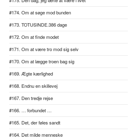
#175. Den dag, jeg lærte at være i livet
#174. Om at søge mod bunden
#173. TOTUSINDE.386 dage
#172. Om at finde modet
#171. Om at være tro mod sig selv
#170. Om at lægge troen bag sig
#169. Ægte kærlighed
#168. Endnu en skillevej
#167. Den tredje rejse
#166. … forbundet …
#165. Det, der føles sandt
#164. Det milde menneske