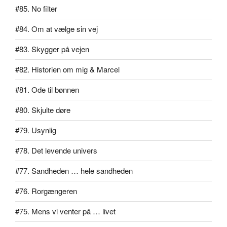
#85. No filter
#84. Om at vælge sin vej
#83. Skygger på vejen
#82. Historien om mig & Marcel
#81. Ode til bønnen
#80. Skjulte døre
#79. Usynlig
#78. Det levende univers
#77. Sandheden … hele sandheden
#76. Rorgængeren
#75. Mens vi venter på … livet