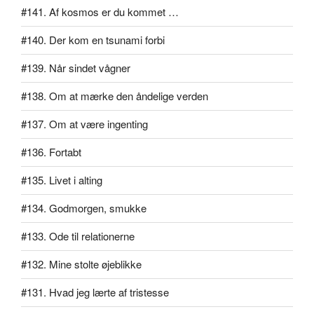
#141. Af kosmos er du kommet …
#140. Der kom en tsunami forbi
#139. Når sindet vågner
#138. Om at mærke den åndelige verden
#137. Om at være ingenting
#136. Fortabt
#135. Livet i alting
#134. Godmorgen, smukke
#133. Ode til relationerne
#132. Mine stolte øjeblikke
#131. Hvad jeg lærte af tristesse