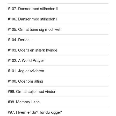
#107. Danser med stilheden II
#106. Danser med stilheden I
#105. Om at åbne sig mod livet
#104. Derfor …
#103. Ode til en stærk kvinde
#102. A World Prayer
#101. Jeg er tvivleren
#100. Oder om alting
#99. Om at sejle med vinden
#98. Memory Lane
#97. Hvem er du? Tør du kigge?