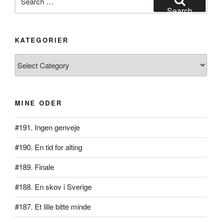
for:
Search
KATEGORIER
Kategorier
MINE ODER
#191. Ingen genveje
#190. En tid for alting
#189. Finale
#188. En skov i Sverige
#187. Et lille bitte minde