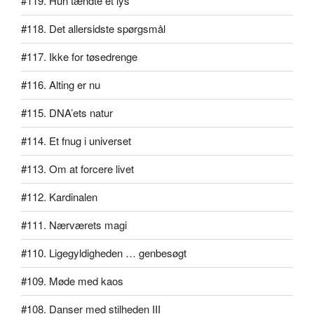
#119. Hun tændte et lys
#118. Det allersidste spørgsmål
#117. Ikke for tøsedrenge
#116. Alting er nu
#115. DNA’ets natur
#114. Et fnug i universet
#113. Om at forcere livet
#112. Kardinalen
#111. Nærværets magi
#110. Ligegyldigheden … genbesøgt
#109. Møde med kaos
#108. Danser med stilheden III