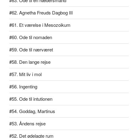
#63. Ode til en hædersmand
#62. Agnetha Freuds Dagbog III
#61. Et værelse i Mesozoikum
#60. Ode til nomaden
#59. Ode til nærværet
#58. Den lange rejse
#57. Mit liv i mol
#56. Ingenting
#55. Ode til intutionen
#54. Goddag, Martinus
#53. Åndens rejse
#52. Det ødelagte rum