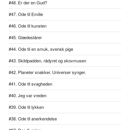
#48. Er der en Gud?
#47. Ode til Emilie
#46. Ode til kunsten
#45. Glædestårer
#44. Ode til en smuk, svensk pige
#43. Skildpadden, rådyret og skovmusen
#42. Planeter snakker. Universer synger.
#41. Ode til svagheden
#40. Jeg var vreden
#39. Ode til lykken
#38. Ode til anerkendelse