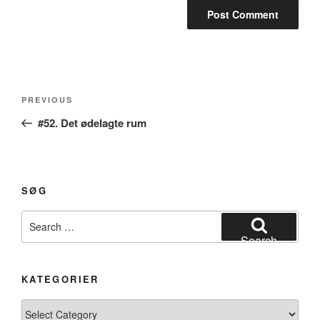
Post
Previous
PREVIOUS
navigation
Post
#52. Det ødelagte rum
SØG
Search
for:
Search
KATEGORIER
Kategorier