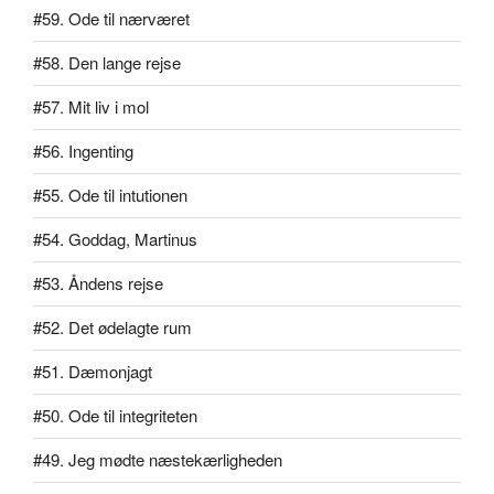
#59. Ode til nærværet
#58. Den lange rejse
#57. Mit liv i mol
#56. Ingenting
#55. Ode til intutionen
#54. Goddag, Martinus
#53. Åndens rejse
#52. Det ødelagte rum
#51. Dæmonjagt
#50. Ode til integriteten
#49. Jeg mødte næstekærligheden