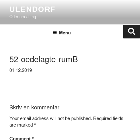
Skip
ULENDORF
to
Oder om alting
content
Se
Menu
52-oedelagte-rumB
01.12.2019
Skriv en kommentar
Your email address will not be published.
Required fields
are marked
*
Comment
*