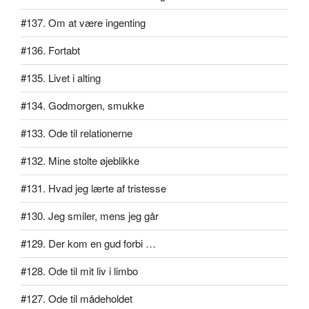
#137. Om at være ingenting
#136. Fortabt
#135. Livet i alting
#134. Godmorgen, smukke
#133. Ode til relationerne
#132. Mine stolte øjeblikke
#131. Hvad jeg lærte af tristesse
#130. Jeg smiler, mens jeg går
#129. Der kom en gud forbi …
#128. Ode til mit liv i limbo
#127. Ode til mådeholdet