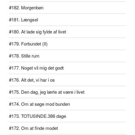
#182. Morgenbøn
#181. Længsel
#180. At lade sig fylde af livet
#179. Forbundet (II)
#178. Stille rum
#177. Noget vil mig det godt
#176. Alt det, vi har i os
#175. Den dag, jeg lærte at være i livet
#174. Om at søge mod bunden
#173. TOTUSINDE.386 dage
#172. Om at finde modet