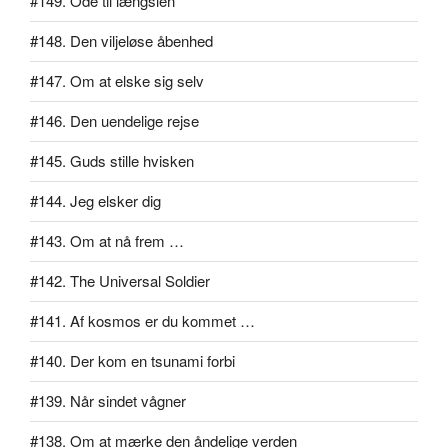
#149. Ode til længslen
#148. Den viljeløse åbenhed
#147. Om at elske sig selv
#146. Den uendelige rejse
#145. Guds stille hvisken
#144. Jeg elsker dig
#143. Om at nå frem …
#142. The Universal Soldier
#141. Af kosmos er du kommet …
#140. Der kom en tsunami forbi
#139. Når sindet vågner
#138. Om at mærke den åndelige verden