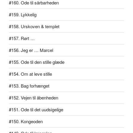
#160. Ode til sårbarheden
#159. Lykkelig
#158. Urskoven & templet
#157. Rørt …
#156. Jeg er … Marcel
#155. Ode til den stille glæde
#154. Om at leve stille
#153. Bag forhænget
#152. Vejen til åbenheden
#151. Ode til det uudsigelige
#150. Kongeoden