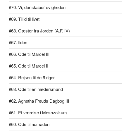
#70. Vi, der skaber evigheden
#69. Tillid til livet
#68. Gæster fra Jorden (A.F. IV)
#67. Ilden
#66. Ode til Marcel III
#65. Ode til Marcel II
#64. Rejsen til de 6 riger
#63. Ode til en hædersmand
#62. Agnetha Freuds Dagbog III
#61. Et værelse i Mesozoikum
#60. Ode til nomaden