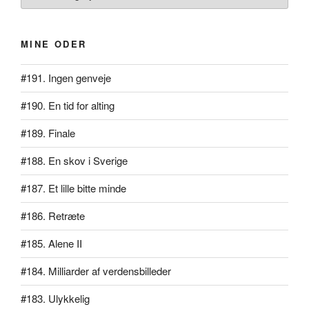
MINE ODER
#191. Ingen genveje
#190. En tid for alting
#189. Finale
#188. En skov i Sverige
#187. Et lille bitte minde
#186. Retræte
#185. Alene II
#184. Milliarder af verdensbilleder
#183. Ulykkelig