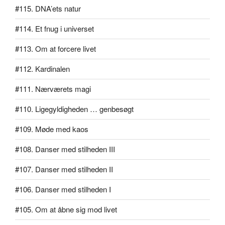
#115. DNA’ets natur
#114. Et fnug i universet
#113. Om at forcere livet
#112. Kardinalen
#111. Nærværets magi
#110. Ligegyldigheden … genbesøgt
#109. Møde med kaos
#108. Danser med stilheden III
#107. Danser med stilheden II
#106. Danser med stilheden I
#105. Om at åbne sig mod livet