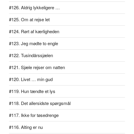
#126. Aldrig lykkeligere …
#125. Om at rejse let
#124. Rørt af kærligheden
#123. Jeg mødte to engle
#122. Tusindårssjælen
#121. Sjæle rejser om natten
#120. Livet … min gud
#119. Hun tændte et lys
#118. Det allersidste spørgsmål
#117. Ikke for tøsedrenge
#116. Alting er nu