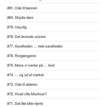
#81. Ode til bønnen
#80. Skjulte døre
#79. Usynlig
#78. Det levende univers
#77. Sandheden … hele sandheden
#76. Rorgængeren
#75. Mens vi venter på … livet
#74. … og ud af mørket
#73. Ode til alderen
#72. Hvad ville Martinus?
#71. Det lille bitte hjerte