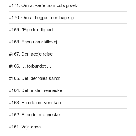
#171. Om at være tro mod sig selv
#170. Om at lægge troen bag sig
#169. Ægte kærlighed
#168. Endnu en skillevej
#167. Den tredje rejse
#166. … forbundet …
#165. Det, der føles sandt
#164. Det milde menneske
#163. En ode om venskab
#162. Et andet menneske
#161. Vejs ende