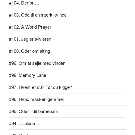
#104. Derfor …
#103. Ode til en stærk kvinde
#102. A World Prayer
#101. Jeg er tvivleren
#100. Oder om alting
#99. Om at sejle med vinden
#98. Memory Lane
#97. Hvem er du? Tør du kigge?
#96. Hvad masken gemmer
#95. Ode til dit barnebarn
#94. … alene …