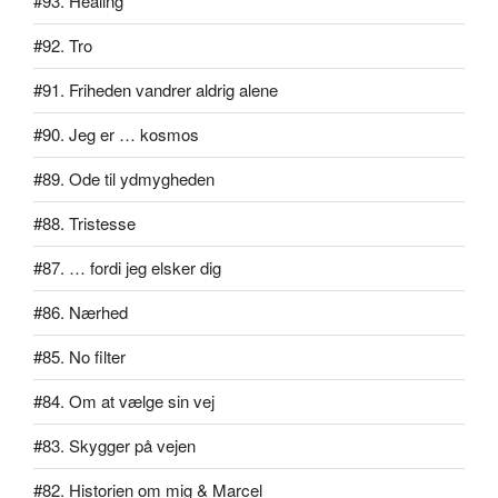
#93. Healing
#92. Tro
#91. Friheden vandrer aldrig alene
#90. Jeg er … kosmos
#89. Ode til ydmygheden
#88. Tristesse
#87. … fordi jeg elsker dig
#86. Nærhed
#85. No filter
#84. Om at vælge sin vej
#83. Skygger på vejen
#82. Historien om mig & Marcel