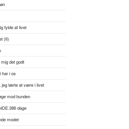
bøn
g fylde af livet
 (II)
m
 mig det godt
i har i os
jeg lærte at være i livet
øge mod bunden
NDE.386 dage
inde modet