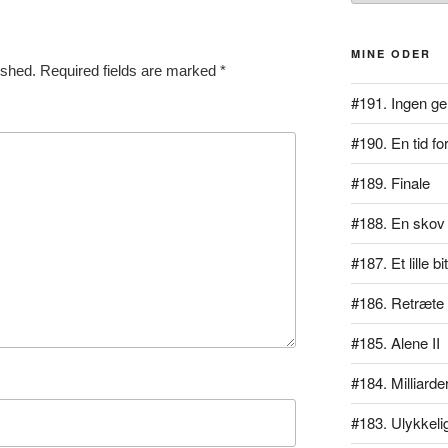
MINE ODER
ished.
Required fields are marked
*
#191. Ingen ge
#190. En tid for
#189. Finale
#188. En skov 
#187. Et lille b
#186. Retræte
#185. Alene II
#184. Milliarde
#183. Ulykkeli