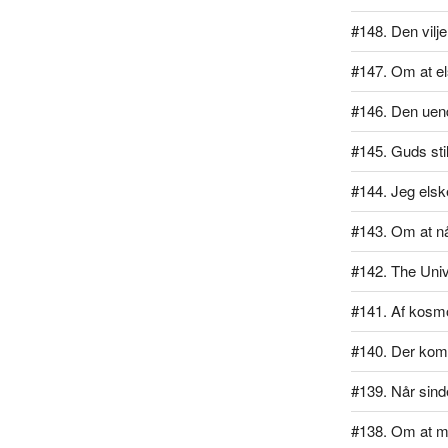
#148. Den vilj
#147. Om at el
#146. Den uend
#145. Guds sti
#144. Jeg elsk
#143. Om at n
#142. The Univ
#141. Af kos
#140. Der kom 
#139. Når sind
#138. Om at m