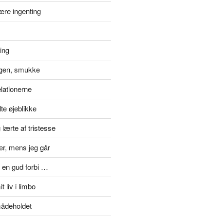
ære ingenting
ting
gen, smukke
elationerne
te øjeblikke
lærte af tristesse
er, mens jeg går
 en gud forbi …
t liv i limbo
mådeholdet