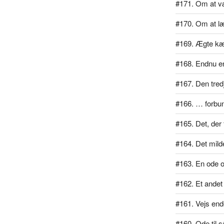
#171. Om at væ
#170. Om at læ
#169. Ægte kæ
#168. Endnu en
#167. Den tred
#166. … forbu
#165. Det, der 
#164. Det mil
#163. En ode 
#162. Et ande
#161. Vejs end
#160. Ode til 