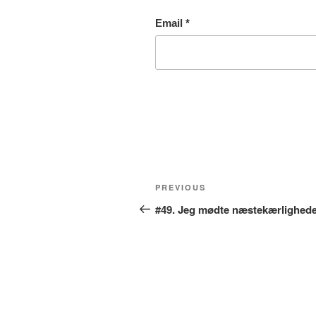
Email
*
Post
Previous
PREVIOUS
navigation
Post
#49. Jeg mødte næstekærlighed