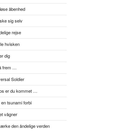
eløse åbenhed
ske sig selv
elige rejse
lle hvisken
er dig
å frem …
ersal Soldier
mos er du kommet …
en tsunami forbi
et vågner
ærke den åndelige verden