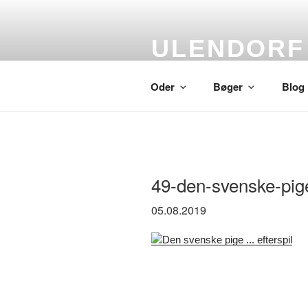
Skip
to
content
ULENDORF
Oder om alting
Oder
Bøger
Blog
49-den-svenske-pig
05.08.2019