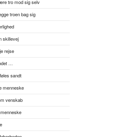
re tro mod sig selv
gge troen bag sig
rlighed
 skillevej
je rejse
ndet …
føles sandt
de menneske
om venskab
t menneske
e
sårbarheden