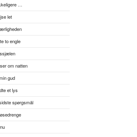
ykkeligere …
se let
kærligheden
e to engle
rssjælen
jser om natten
min gud
te et lys
rsidste spørgsmål
 tøsedrenge
 nu