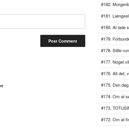
#182. Morgen
#181. Længsel
#180. At lade si
#179. Forbundet
#178. Stille ru
#177. Noget vil
#176. Alt det, v
#175. Den dag, 
en
#174. Om at s
#173. TOTUSI
#172. Om at f