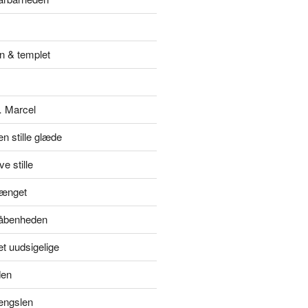
n & templet
… Marcel
en stille glæde
e stille
hænget
l åbenheden
et uudsigelige
den
længslen