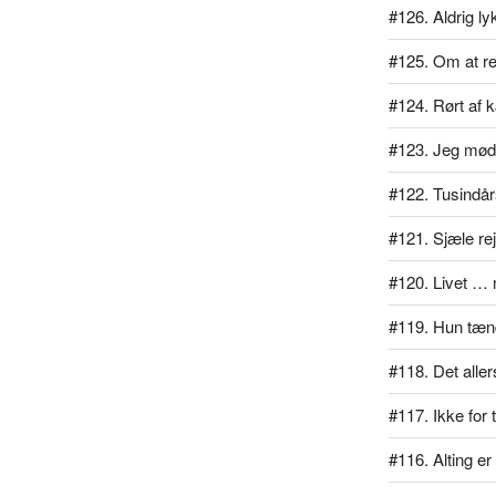
#126. Aldrig l
#125. Om at rej
#124. Rørt af 
#123. Jeg mødt
#122. Tusindå
#121. Sjæle re
#120. Livet … 
#119. Hun tænd
#118. Det alle
#117. Ikke for
#116. Alting er