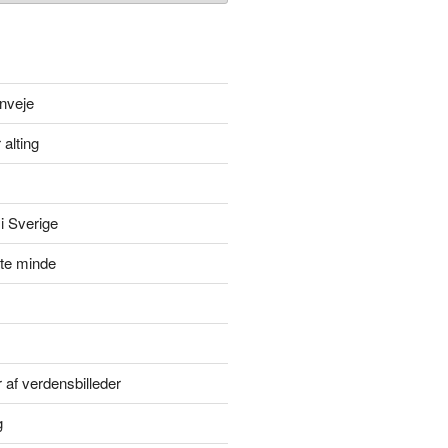
nveje
 alting
i Sverige
itte minde
r af verdensbilleder
g