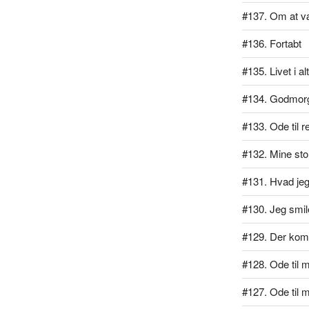
#137. Om at v
#136. Fortabt
#135. Livet i al
#134. Godmor
#133. Ode til r
#132. Mine stol
#131. Hvad jeg 
#130. Jeg smil
#129. Der kom
#128. Ode til mi
#127. Ode til 