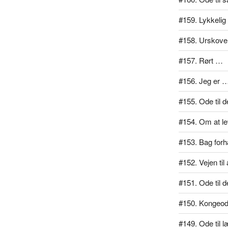
#159. Lykkelig
#158. Urskove
#157. Rørt …
#156. Jeg er 
#155. Ode til d
#154. Om at lev
#153. Bag for
#152. Vejen ti
#151. Ode til d
#150. Kongeo
#149. Ode til 